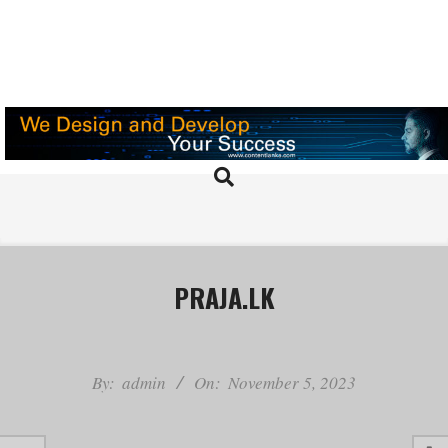
PRAJA.LK
PRAJA.LK
By:
admin
On:
November 5, 2023