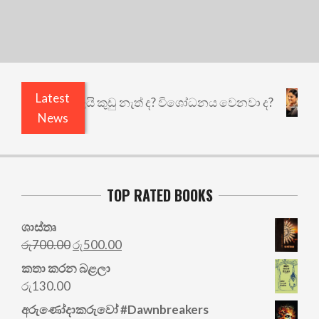
Latest
 එළියෙයි ඇතුළෙයි කුඩු නැත් ද? විශෝධනය වෙනවා ද?
News
TOP RATED BOOKS
ශාස්තෘ
රු
700.00
රු
500.00
කතා කරන බළලා
රු
130.00
අරු‍ණෝදාකරුවෝ #Dawnbreakers