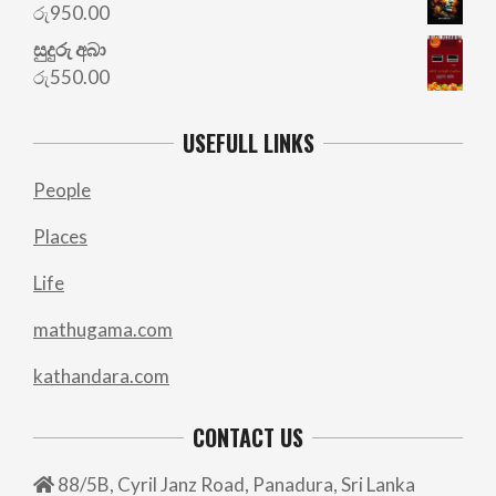
රු
950.00
සුදුරු අබා
රු
550.00
USEFULL LINKS
People
Places
Life
mathugama.com
kathandara.com
CONTACT US
88/5B, Cyril Janz Road, Panadura, Sri Lanka