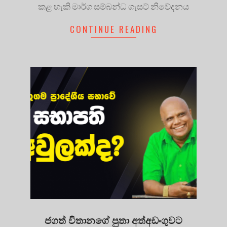
කළ හැකි මාර්ග සම්බන්ධ ගැසට් නිවේදනය
CONTINUE READING
ජගත් විතානගේ පුතා අත්අඩංගුවට