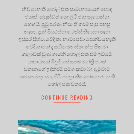
නිව් ජානකී හෝල් එක සාමාන්‍යයෙන් හොඳ
එකක්. සවුන්ඩ්ස් කොලිටි එක සෑහෙන්න
හොඳයි. පුටු පරණ නිසා ඒ තරම් සැප පහසු
නැහැ. දැන් පියරත්න ටෙක්ස් තියෙන තැන
ඉස්සර පිහිටි, වේදිකා නාට්‍ය පවා පෙන්විය හැකි
වේදිකාවක් ද සහිත මනස්කාන්ත සිනමා
ශාලාවක් වුණ ගාමිනී හෝල් එක එම ඉඩමේ
කොටසක් මිලදී ගත් සජබ මන්ත්‍රී ජගත්
විතානගේ ඉදිකිරීම් සමග කඩා බිඳ දැමුවාට
පස්සෙ මතුගම ඉතිරි වෙලා තියෙන්නෙ ජානකී
හෝල් එක විතරයි.
CONTINUE READING