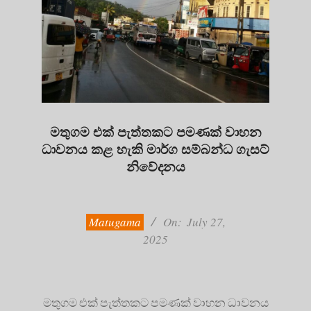
මතුගම එක් පැත්තකට පමණක් වාහන
ධාවනය කළ හැකි මාර්ග සම්බන්ධ ගැසට්
නිවේදනය
2025-
07-
27
Matugama
On:
July 27,
2025
මතුගම එක් පැත්තකට පමණක් වාහන ධාවනය