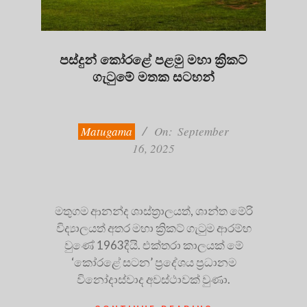
පස්දුන් කෝරළේ පළමු මහා ක්‍රිකට්
ගැටුමේ මතක සටහන්
2025-
09-
16
Matugama
On:
September
16, 2025
මතුගම ආනන්ද ශාස්ත්‍රාලයත්, ශාන්ත මේරි
විද්‍යාලයත් අතර මහා ක්‍රිකට් ගැටුම ආරම්භ
වුණේ 1963දීයි. එක්තරා කාලයක් මේ
‘කෝරළේ සටන’ ප්‍රදේශය ප්‍රධානම
විනෝදාස්වාද අවස්ථාවක් වුණා.