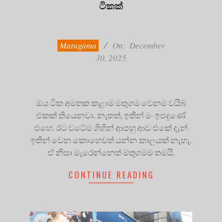
ටිකක්
2025-
12-
30
Matugama
On:
December
30, 2025
ඔය ටික අමතක කළාම මතුගම වෙනම වයිබ්
එකක් තියෙනවා. නැතත්, ඉතින් මං ඉපදුණේ
එහෙ. රට වටේම ගිහින් ආපහු ආව එකේ දැන්
ඉතින් වෙන කොහෙවත් යන්න කාලයක් නැහැ.
ඒ නිසා මැරෙන්නෙත් මතුගමම තමයි.
CONTINUE READING