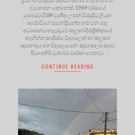
ප්‍රියන්ත වීරසූරිය දොඩන්ගොඩ නෑහින්නෙන්
පැවත එන කෙනෙක්. 1969 වර්ෂයේ
පෙබරවාරි 09 වැනිදා උපන් වීරසූරිය ලියන
ආරච්චිගේ සමන් ප්‍රියන්ත නම් වන ඔහු
අධ්‍යාපනය හැදෑරුවේ කලුතර දිස්ත්‍රික්කයේ
නෑහින්න කණිෂ්ඨ විදුහලෙන් හා කලුතර
ඥානෝදය මහ විද්‍යාලයෙන්. කුඩා කලම ඔහුට
පියා අහිමි වුණ බව වාර්තා වෙනවා.
CONTINUE READING