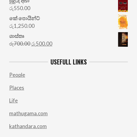
සුදුරු අබා
රු
550.00
කේ පොයින්ට්
රු
1,250.00
ශාස්තෘ
Original
Current
රු
700.00
රු
500.00
price
price
was:
is:
USEFULL LINKS
රු700.00.
රු500.00.
People
Places
Life
mathugama.com
kathandara.com