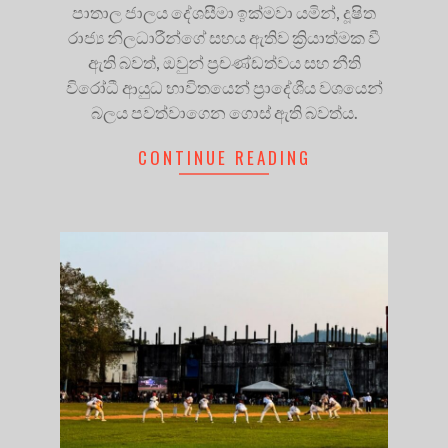
පාතාල ජාලය දේශසීමා ඉක්මවා යමින්, දූෂිත
රාජ්‍ය නිලධාරීන්ගේ සහය ඇතිව ක්‍රියාත්මක වී
ඇති බවත්, ඔවුන් ප්‍රචණ්ඩත්වය සහ නීති
විරෝධී ආයුධ භාවිතයෙන් ප්‍රාදේශීය වශයෙන්
බලය පවත්වාගෙන ගොස් ඇති බවත්ය.
CONTINUE READING