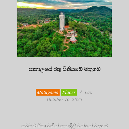
පාතාලයේ රතු සිතියමේ මතුගම
2025-
10-
16
Matugama
Places
On:
October 16, 2025
මෙම වාර්තා මඟින් පැහැදිලි වන්නේ මතුගම