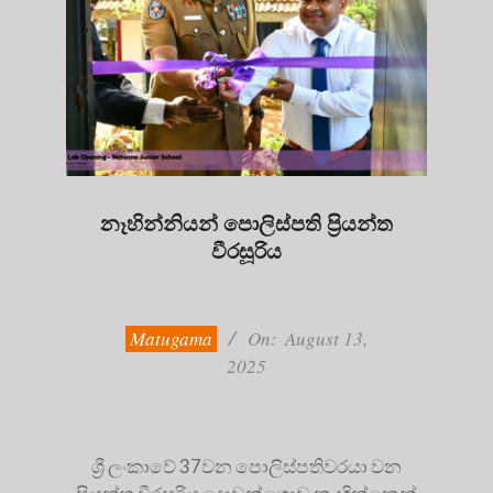
නෑහින්නියන් පොලිස්පති ප්‍රියන්ත
වීරසූරිය
2025-
08-
13
Matugama
On:
August 13,
2025
ශ්‍රී ලංකාවේ 37වන පොලිස්පතිවරයා වන