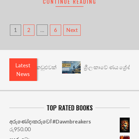
CONTINUE READING
POSTS
1
2
…
6
Next
PAGINATION
Latest
ර්ථයකට කවුළුවක්
ශ්‍රී ලංකාවේ ණය ශ්‍රේණිගත කිරීම:
News
TOP RATED BOOKS
අරු‍ණෝදාකරුවෝ #Dawnbreakers
රු
950.00