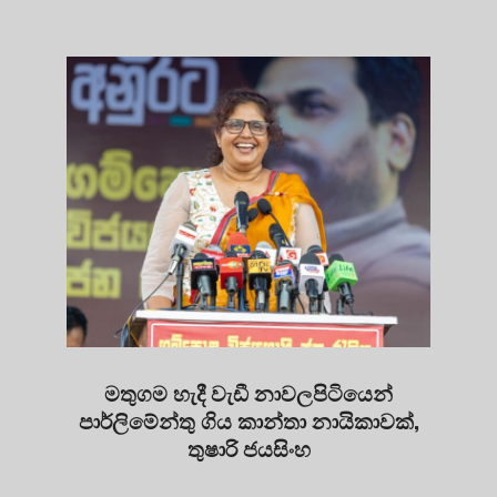
මතුගම හැදී වැඩී නාවලපිටියෙන්
පාර්ලිමේන්තු ගිය කාන්තා නායිකාවක්,
තුෂාරි ජයසිංහ
2025-