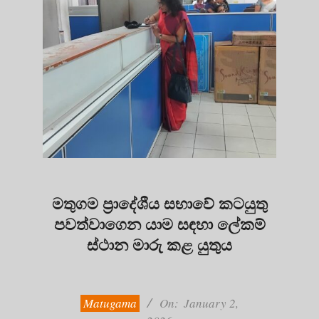
මතුගම ප්‍රාදේශීය සභාවේ කටයුතු
පවත්වාගෙන යාම සඳහා ලේකම්
ස්ථාන මාරු කළ යුතුය
2026-
01-
02
Matugama
On:
January 2,