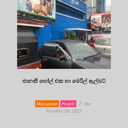
ජානකී හෝල් එක හා මෙරිල් ඇල්බට්
2025-
10-
20
Matugama
People
On:
October 20, 2025