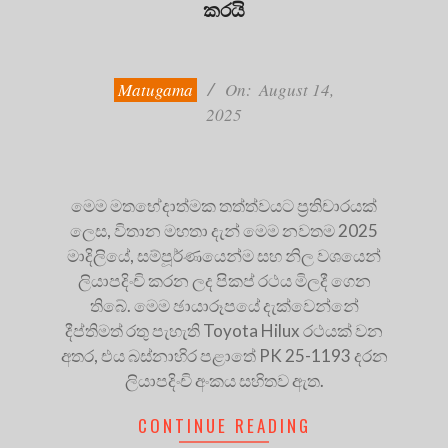
කරයි
2025-
08-
14
Matugama
On:
August 14,
2025
මෙම මතභේදාත්මක තත්ත්වයට ප්‍රතිචාරයක්
ලෙස, විතාන මහතා දැන් මෙම නවතම 2025
මාදිලියේ, සම්පූර්ණයෙන්ම සහ නිල වශයෙන්
ලියාපදිංචි කරන ලද පිකප් රථය මිලදී ගෙන
තිබේ. මෙම ඡායාරූපයේ දැක්වෙන්නේ
දීප්තිමත් රතු පැහැති Toyota Hilux රථයක් වන
අතර, එය බස්නාහිර පළාතේ PK 25-1193 දරන
ලියාපදිංචි අංකය සහිතව ඇත.
CONTINUE READING