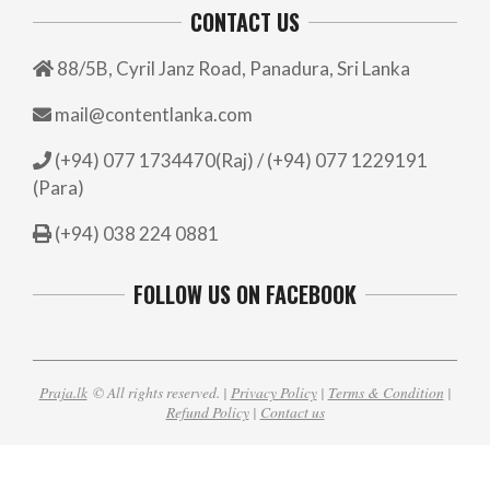
CONTACT US
88/5B, Cyril Janz Road, Panadura, Sri Lanka
mail@contentlanka.com
(+94) 077 1734470(Raj) / (+94) 077 1229191
(Para)
(+94) 038 224 0881
FOLLOW US ON FACEBOOK
Praja.lk
© All rights reserved. |
Privacy Policy
|
Terms & Condition
|
Refund Policy
|
Contact us