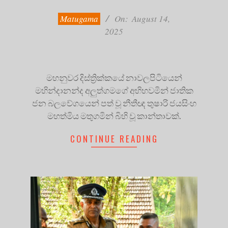
08-
14
Matugama
On:
August 14,
2025
මහනුවර දිස්ත්‍රික්කයේ නාවලපිටියෙන්
මහින්දානන්ද අලුත්ගමගේ අභිභවමින් ජාතික
ජන බලවේගයෙන් පත් වූ නීතීඥ තුෂාරි ජයසිංහ
මහත්මිය මතුගමින් බිහි වූ කාන්තාවක්.
CONTINUE READING