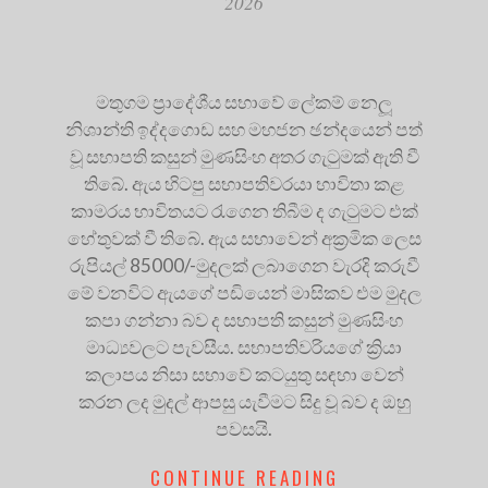
2026
මතුගම ප්‍රාදේශීය සභාවේ ලේකම් නෙලූ
නිශාන්ති ඉද්දගොඩ සහ මහජන ඡන්දයෙන් පත්
වූ සභාපති කසුන් මුණසිංහ අතර ගැටුමක් ඇති වී
තිබේ. ඇය හිටපු සභාපතිවරයා භාවිතා කළ
කාමරය භාවිතයට රැගෙන තිබීම ද ගැටුමට එක්
හේතුවක් වී තිබේ. ඇය සභාවෙන් අක්‍රමික ලෙස
රුපියල් 85000/-මුදලක් ලබාගෙන වැරදි කරුවී
මේ වනවිට ඇයගේ පඩියෙන් මාසිකව එම මුදල
කපා ගන්නා බව ද සභාපති කසුන් මුණසිංහ
මාධ්‍යවලට පැවසීය. සභාපතිවරියගේ ක්‍රියා
කලාපය නිසා සභාවේ කටයුතු සඳහා වෙන්
කරන ලද මුදල් ආපසු යැවීමට සිදු වූ බව ද ඔහු
පවසයි.
CONTINUE READING