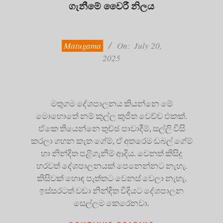
ගැනීමේ වෛරී නිලය
2025-
07-
20
Matugama
On:
July 20,
2025
මතුගම දේශපාලනය කියන්නෙ මේ
මොහොතේ නම් කුල්ල කුජීත වෙච්ච එකක්.
ඒකෙ තියෙන්නෙ තුච්ඡ පාවාදීම්, සල්ලි විසි
කරලා ගහන කැත ගේම්, ඒ අතරෙම ඩබල් ගේම්
හා නින්දිත පළිගැනීම් ආදිය. වෙනත් කිසිදු
හරවත් දේශපාලනයක් පෙනෙන්නට නැහැ.
කිසිවක් හොඳ පැත්තට වෙනස් වෙලා නැහැ.
ඉස්සරටත් වඩා නින්දිත විදියට දේශපාලන
සෙල්ලම කෙරෙනවා.