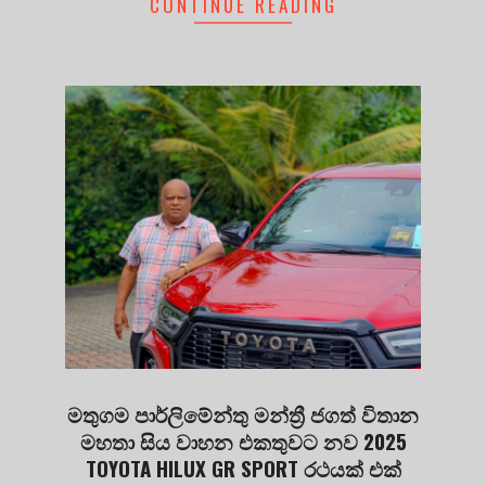
CONTINUE READING
මතුගම පාර්ලිමේන්තු මන්ත්‍රී ජගත් විතාන
මහතා සිය වාහන එකතුවට නව 2025
TOYOTA HILUX GR SPORT රථයක් එක්