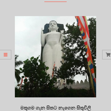
මතුගම ගැන සිතට නැගෙන සිතුවිලි