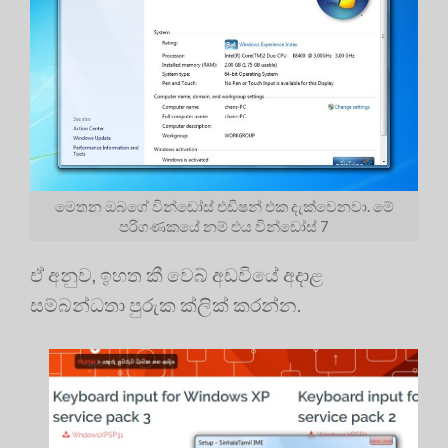
මෙතන ඔබගේ වින්ඩෝස් එඩිෂන් එක දැක්වෙනවා. මේ
පරිගණකයේ නම් එය වින්ඩෝස් 7
ඒ අනුව, ඉහත කී වෙබ් අඩවියේ අදාළ
සම්බන්ධතා පුරුක ක්ලික් කරන්න.