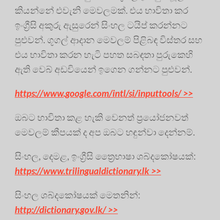
කියන්නේ එවැනි මෙවලමක්. එය භාවිතා කර
ඉංග්‍රීසි අකුරු ඇසුරෙන් සිංහල ටයිප් කරන්නට
පුළුවන්. ගූගල් ආදාන මෙවලම් පිළිබඳ විස්තර සහ
එය භාවිතා කරන හැටි පහත සබඳතා පුරුකෙහි
ඇති වෙබ් අඩවියෙන් ඉගෙන ගන්නට පුළුවන්.
https://www.google.com/intl/si/inputtools/ >>
ඔබට භාවිතා කළ හැකි වෙනත් ප්‍රයෝජනවත්
මෙවලම් කීපයක් ද අප ඔබට හඳුන්වා දෙන්නම්.
සිංහල, දෙමළ, ඉංග්‍රීසි ත්‍රෛභාෂා ශබ්දකෝෂයක්:
https://www.trilingualdictionary.lk >>
සිංහල ශබ්දකෝෂයක් මෙතනින්:
http://dictionary.gov.lk/ >>