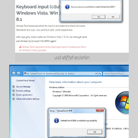
යස් ක්ලික් කරන්න