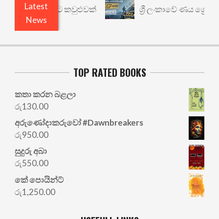
Latest
 යථාර්ථයකට කවුළුවක්
ශ්‍රී ලංකාවේ ණය ශ්‍රේණිගත ක
News
TOP RATED BOOKS
කතා කරන බළලා
රු
130.00
අරු‍ණෝදාකරුවෝ #Dawnbreakers
රු
950.00
සුදුරු අබා
රු
550.00
කේ පොයින්ට්
රු
1,250.00