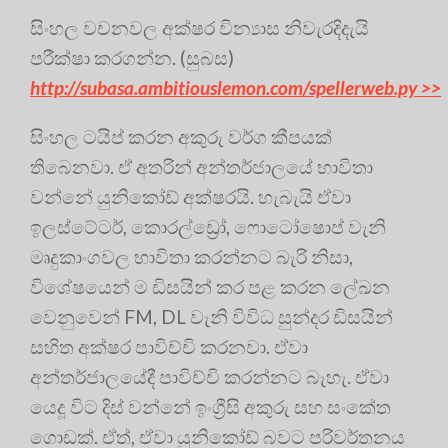
සිංහල වචනවල අක්ෂර වින්‍යාස නිවැරදිදැයි
පරීක්ෂා කරගන්න. (සුබස)
http://subasa.ambitiouslemon.com/spellerweb.py >>
සිංහල ටයිප් කරන අකුරු වර්ග කීපයක්
තිබෙනවා. ඒ අතරින් අන්තර්ජාලයේ භාවිතා
වන්නේ යුනිකෝඩ් අක්ෂරයි. හැබැයි ඒවා
ඉලස්ටේටර්, කොරල්ඩ්‍රෝ, ෆොටෝෂොප් වැනි
මෘදුකාංගවල භාවිතා කරන්නට බැරි නිසා,
විශේෂයෙන් ම ඩිසයින් කර පළ කරන ලේඛන
වෙනුවෙන් FM, DL වැනි විවිධ සුන්දර ඩිසයින්
සහිත අක්ෂර පාවිච්චි කරනවා. ඒවා
අන්තර්ජාලයේදී පාවිච්චි කරන්නට බැහැ. ඒවා
යෙදූ විට දිස් වන්නේ ඉංග්‍රීසි අකුරු සහ සංකේත
ගොඩක්. ඒත්, ඒවා යුනිකෝඩ් බවට පරිවර්තනය