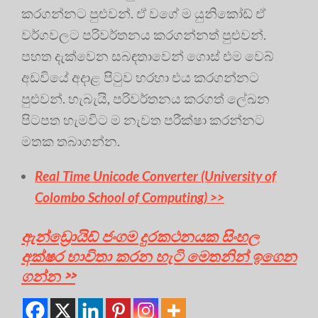
කරගන්නට පුළුවන්. ඒ වගේ ම යුනිකෝඩ් ඒ
වර්ගවලට පරිවර්තනය කරගන්නත් පුළුවන්.
පහත දැක්වෙන සබඳතාවෙන් ගොස් එම වෙබ්
අඩවියේ අදාළ පිටුව හරහා එය කරගන්නට
පුළුවන්. හැබැයි, පරිවර්තනය කරගත් ලේඛන
පිටපත හැමවිට ම නැවත පරීක්ෂා කරන්නට
මතක තබාගන්න.
Real Time Unicode Converter (University of
Colombo School of Computing) >>
ඇන්ඩ්‍රොයිඩ් ජංගම දුරකථනයක සිංහල
අක්ෂර භාවිතා කරන හැටි මෙතනින් ඉගෙන
ගන්න >>