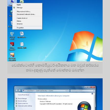
ඩෙස්ක්ටොප්හි කොම්පියුටර් අයිකනය මත මවුස් කර්සරය
තබා දකුණු පැත්තේ බොත්තම ඔබන්න