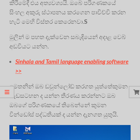
කිරීමේදී එය අත්‍යවශ්‍යයි. ඔබේ පරිගණකයේ
සිංහල අකුරු ස්ථාපනය කරගෙන පාවිච්චි කරන
හැටි මෙහි විස්තර කෙරෙනවා.
S
මුලින් ම පහත දැක්වෙන සබැඳියෙන් අදාළ වෙබ්
අඩවියට යන්න.
Sinhala and Tamil language enabling software
>>
මෙතනින් ඔබ ඩවුන්ලෝඩ් කරගත යුත්තේකුමන
වැඩසටහන ද යන්න තීරණය කරන්නට ඔබ
ඔබගේ පරිගණකයේ තිබෙන්නේ කුමන
වින්ඩෝස් පද්ධතියක් ද යන්න දැනගත යුතුයි.