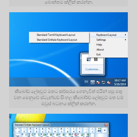
බොත්තම ක්ලික් කරන්න.
කීබෝඩ් ලේඅවුට් මතට කර්සරය ගෙනැවිත් එයින් පසු මතු
වන මෙනුවේ ස්ටෑන්ඩඩ් සිංහල කීබෝර්ඩ් ලේඅවුට් මත වම්
මවුස් බටනය ක්ලික් කරන්න.