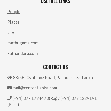
USEFULL LINKS
People
Places
Life
mathugama.com
kathandara.com
CONTACT US
88/5B, Cyril Janz Road, Panadura, Sri Lanka
mail@contentlanka.com
(+94) 077 1734470(Raj) / (+94) 077 1229191
(Para)