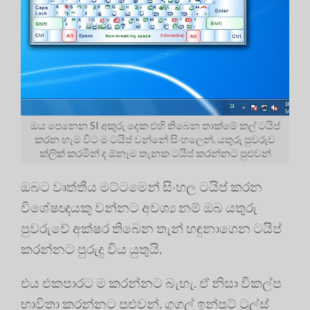
ඔය පෙනෙන SI අකුරු දෙක එහි තිබෙන තාක්මේ කල් ටයිප්
කරන හැම විට ම ටයිප් වන්නේ සිංහලෙන්. යතුරු පුවරුව
ක්ලික් කරමින් ද ඕනෑම තැනක ටයිප් කරන්නට පුළුවන්
ඔබට වෘත්තීය මට්ටමෙන් සිංහල ටයිප් කරන
විශේෂඥයකු වන්නට අවශ්‍ය නම් ඔබ යතුරු
පුවරුවේ අක්ෂර තිබෙන තැන් හඳුනාගෙන ටයිප්
කරන්නට පුරුදු විය යුතුයි.
එය එකපාරට ම කරන්නට බැහැ. ඒ නිසා විකල්ප
භාවිතා කරන්නට පුළුවන්. ගූගල් ඉන්පුට් ටූල්ස්