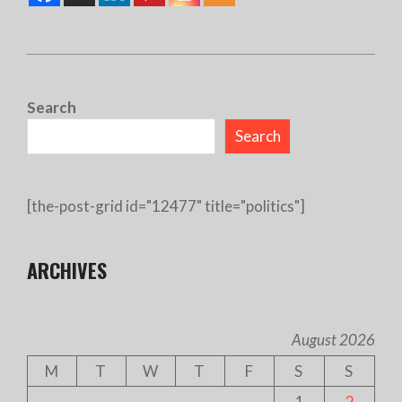
2019-
05-
Search
16
Search
[the-post-grid id="12477" title="politics"]
ARCHIVES
August 2026
M
T
W
T
F
S
S
1
2