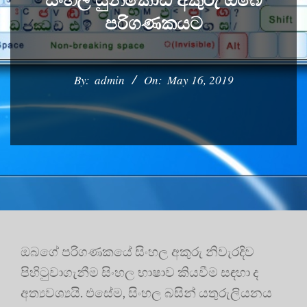
පරිගණකයට
By:
admin
On:
May 16, 2019
ඔබගේ පරිගණකයේ සිංහල අකුරු නිවැරදිව
පිහිටුවාගැනීම සිංහල භාෂාව කියවීම සඳහා ද
අත්‍යවශ්‍යයි. එසේම, සිංහල බසින් යතුරුලියනය