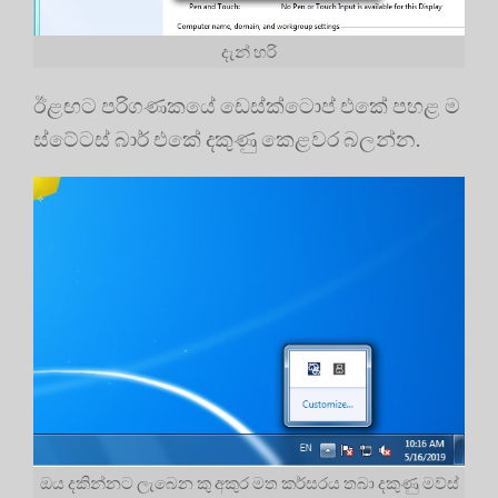
දැන් හරි
ඊළඟට පරිගණකයේ ඩෙස්ක්ටොප් එකේ පහළ ම
ස්ටේටස් බාර් එකේ දකුණු කෙළවර බලන්න.
ඔය දකින්නට ලැබෙන කු අකුර මත කර්සරය තබා දකුණු මව්ස්