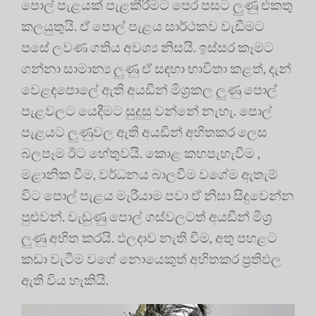
පොල් පැළයක් පැළකීරීමට පෙර පසට ලුණු එකතු
කලයුතුයි. ඒ පොල් පැළය සාර්ථකව වැඩීමට
පසේ ලවණ ගතිය අවශ්‍ය නිසයි. ඉස්සර කෑමට
ගන්නා සාමාන්‍ය ලුණු ඒ සඳහා භාවිතා කළත්, දැන්
වෙළඳපොලේ ඇති අයඩීන් මිශ්‍රකල ලුණු පොල්
පැළවලට යෙදීමට සුදුසු වන්නේ නැහැ. පොල්
පැළයට ලුණුවල ඇති අයඩීන් අහිතකර ලෙස
බලපෑම ඊට හේතුවයි. කොළ කහපැහැවීම ,
මළානික වීම, වර්ධනය බාලවීම වගේම ඇතැම්
විට පොල් පැළය මැරීයාම පවා ඒ නිසා සිදුවෙන්න
පුළුවන්. වැඩුණු පොල් ගස්වලටත් අයඩීන් මිශ්‍ර
ලුණු අහිත කරයි. ඵලදාව නැති වීම, අතු පහළට
කඩා වැටීම වගේ නොයෙකුත් අහිතකර ප්‍රතිඵල
ඇති විය හැකියි.