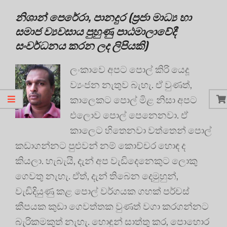
නිශාන් පෙරේරා, පානදුර (ප්‍රජා මාධ්‍ය හා
සමාජ ව්‍යවසාය පුහුණු පාඨමාලාවේදී
සංවර්ධනය කරන ලද ලිපියකි)
ලංකාවෙ අපට පොල් කිරි යෙදූ
ව්‍යංජන නැතුව බැහැ. ඒ වුණත්,
කාලෙකට පොල් මිළ නිසා අපට
එලොව පොල් පෙනෙනවා. ඒ
කාලෙට හිතෙනවා වත්තෙන් පොල්
කඩාගන්නට පුළුවන් නම් කොච්චර හොඳ ද
කියලා. හැබැයි, දැන් අප වැඩිදෙනෙකුට ලොකු
ගෙවතු නැහැ. ඒත්, දැන් තිබෙන දෙමුහුන්,
වැඩිදියුණු කළ පොල් වර්ගයක ගහක් පර්චස්
කීපයක කුඩා ගෙවත්තක වුණත් වගා කරගන්නට
බැරිකමකුත් නැහැ. හොඳුන් සාත්තු කර, පොහොර