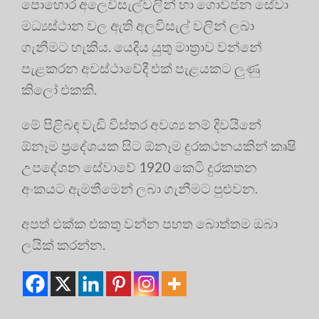
පොහොර අලෙවිසැල්වලින් හා ගොවිජන සේවා
මධ්‍යස්ථාන වල ඇති අලවිසැල් වලින් ලබා
ගැනීමට හැකිය. යෙදිය යුතු මාත්‍රාව වන්නේ
පැළකරන අවස්ථාවේදී එක් පැළයකට ලුණු
කිලෝ එකකි.
මේ පිළිබඳ වැඩි විස්තර අවශ්‍ය නම් දිවයිනේ
ඕනෑම ප්‍රදේශයක සිට ඕනෑම දුරකථනයකින් කෘෂි
උපදේශන සේවාවේ 1920 කෙටි දුරකතන
අංකයට ඇමතීමෙන් ලබා ගැනීමට පුළුවන.
අපත් එක්ක එකතු වන්න පහත බොත්තම ඔබා
ලයික් කරන්න.