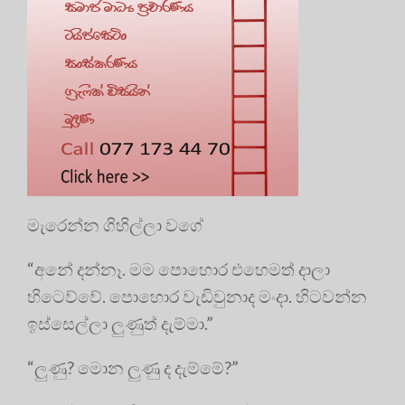
මැරෙන්න ගිහිල්ලා වගේ
“අනේ දන්නෑ. මම පොහොර එහෙමත් දාලා
හිටෙව්වේ. පොහොර වැඩිවුනාද මංදා. හිටවන්න
ඉස්සෙල්ලා ලුණුත් දැම්මා.”
“ලුණු? මොන ලුණු ද දැම්මේ?”