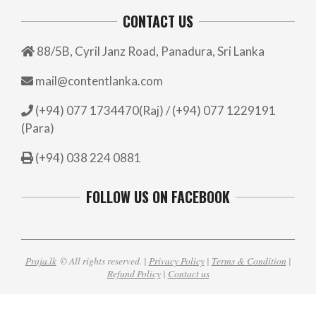
CONTACT US
88/5B, Cyril Janz Road, Panadura, Sri Lanka
mail@contentlanka.com
(+94) 077 1734470(Raj) / (+94) 077 1229191
(Para)
(+94) 038 224 0881
FOLLOW US ON FACEBOOK
Praja.lk
© All rights reserved. |
Privacy Policy
|
Terms & Condition
|
Refund Policy
|
Contact us