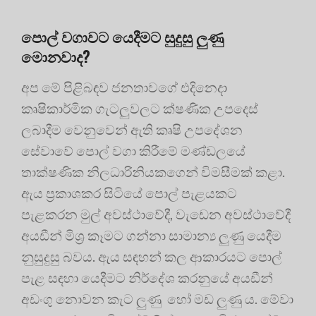
පොල් වගාවට යෙදීමට සුදුසු ලුණු
මොනවාද?
අප මේ පිළිබඳව ජනතාවගේ එදිනෙදා
කෘෂිකාර්මික ගැටලුවලට ක්ෂණික උපදෙස්
ලබාදීම වෙනුවෙන් ඇති කෘෂි උපදේශන
සේවාවේ පොල් වගා කිරීමේ මණ්ඩලයේ
තාක්ෂණික නිලධාරිනියකගෙන් විමසීමක් කළා.
ඇය ප්‍රකාශකර සිටියේ පොල් පැළයකට
පැළකරන මුල් අවස්ථාවේදී, වැඩෙන අවස්ථාවේදී
අයඩීන් මිශ්‍ර කෑමට ගන්නා සාමාන්‍ය ලුණු යෙදීම
නුසුදුසු බවය. ඇය සඳහන් කල ආකාරයට පොල්
පැළ සඳහා යෙදීමට නිර්දේශ කරනුයේ අයඩීන්
අඩංගු නොවන කැට ලුණු හෝ මඩ ලුණු ය. මේවා