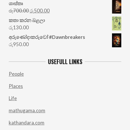
ශාස්තෘ
Original
Current
රු
700.00
රු
500.00
price
price
කතා කරන බළලා
was:
is:
රු
130.00
රු700.00.
රු500.00.
අරු‍ණෝදාකරුවෝ #Dawnbreakers
රු
950.00
USEFULL LINKS
People
Places
Life
mathugama.com
kathandara.com