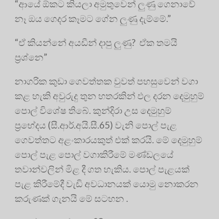
“ආයේ ඕකට කියලා අමුතුවෙන් ලුණු ගෙනාවේ
නෑ ඔය ගෙදර කෑමට ගේන ලුණු දැම්මේ.”
“ඒ කියන්නේ අයඩීන් දාපු ලුණු? ඒක තමයි
ප්‍රශ්නෙ”
නාගරික කුඩා ගෙවත්තක වුවත් පහසුවෙන් වගා
කළ හැකි අවුරුදු තුන හතරකින් ඵල දරන දෙමුහුම්
පොල් විශේෂ තිබේ. කුන්දිරා උස දෙමුහුම්
ප්‍රභේදය (සී.ආර්.අයි.සී.65) වැනි පොල් පැළ
ගෙවත්තට අළංකාරයකුත් එක් කරයි. මේ දෙමුහුම්
පොල් පැළ පොල් වගාකිරීමේ මණ්ඩලයේ
තවාන්වලින් මිළ දී ගත හැකිය. පොල් පැළයක්
පැළ කිරීමේදී වැඩි අවධානයක් යොමු නොකරන
කරුණක් ගැනයි මේ සටහන .