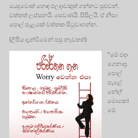
යෙදුවොත් හොඳ ඵලදාවකුත් ගන්නට පුළුවන්.
වත්තත් ලස්සනයි. සෙවණයි. සිසිලයි. ඒ නිසා
පොල් පැළයක් වත්තක සිටුවාගන්න.
(ලිපිය දැන්වීමෙන් පසු නැවතත්)
“මේ එදා
ගෙනාපු
පොල්
පැළේ
නේද?
මොකෝ
මේ