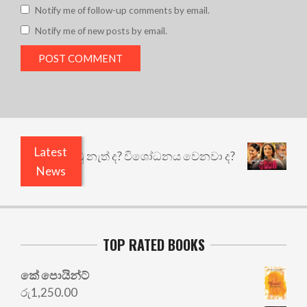
Notify me of follow-up comments by email.
Notify me of new posts by email.
Latest
 ඇතුළෙයි කුඩු නැත් ද? විශෝධනය වෙනවා ද?
අභිසාර
News
TOP RATED BOOKS
කේ පොයින්ට්
රු
1,250.00