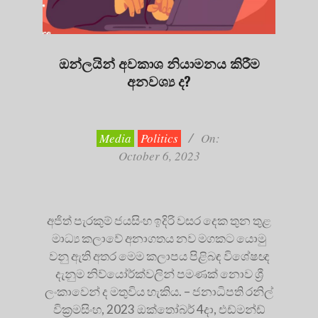
ඔන්ලයින් අවකාශ නියාමනය කිරීම
අනවශ්‍ය ද?
2023-
10-
06
Media
Politics
On:
October 6, 2023
අජිත් පැරකුම් ජයසිංහ ඉදිරි වසර දෙක තුන තුළ
මාධ්‍ය කලාවේ අනාගතය නව මගකට යොමු
වනු ඇති අතර මෙම කලාපය පිළිබඳ විශේෂඥ
දැනුම නිව්යෝර්ක්වලින් පමණක් නොව ශ්‍රී
ලංකාවෙන් ද මතුවිය හැකිය. – ජනාධිපති රනිල්
වික්‍රමසිංහ, 2023 ඔක්තෝබර් 4දා, එඩ්මන්ඩ්