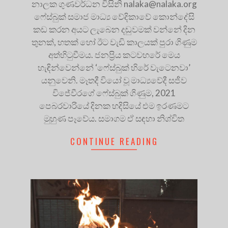
නාලක ගුණවර්ධන විසිනි
nalaka@nalaka.org
ෆේස්බුක් සමාජ මාධ්‍ය වේදිකාවේ කොන්දේසි
කඩ කරන අයට ලැබෙන දඬුවමක් වන්නේ දින
තුනක්, හතක් හෝ ඊට වැඩි කාලයක් පුරා ගිණුම
අත්හිටුවීමය. ජනප්‍රිය කටවහරේ මෙය
හැඳින්වෙන්නේ ‘ෆේස්බුක් හිරේ වැටෙනවා’
යනුවෙනි. මෑතදී වියෝ වූ මාධ්‍යවේදී සජීව
විජේවීරගේ ෆේස්බුක් ගිණුම, 2021
පෙබරවාරියේ දිනක හදිසියේ එම ඉරණමට
මුහුණ පෑවේය. සමාගම ඒ සඳහා නිශ්චිත
CONTINUE READING