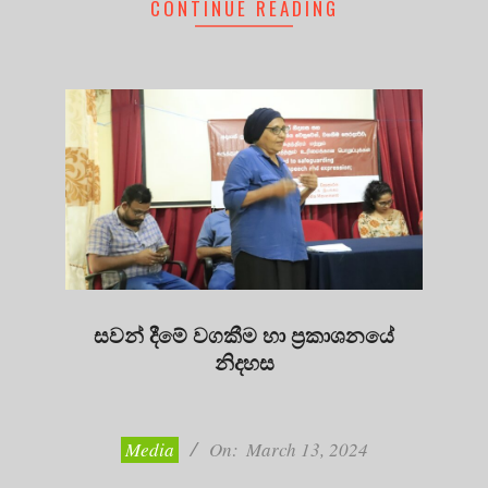
CONTINUE READING
සවන් දීමේ වගකීම හා ප්‍රකාශනයේ
නිදහස
2024-
03-
13
Media
On:
March 13, 2024