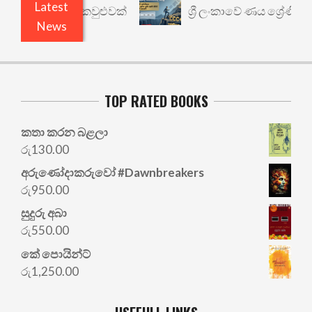
Latest
ථාර්ථයකට කවුළුවක්
ශ්‍රී ලංකාවේ ණය ශ්‍රේණිගත කිරී
News
TOP RATED BOOKS
කතා කරන බළලා
රු
130.00
අරු‍ණෝදාකරුවෝ #Dawnbreakers
රු
950.00
සුදුරු අබා
රු
550.00
කේ පොයින්ට්
රු
1,250.00