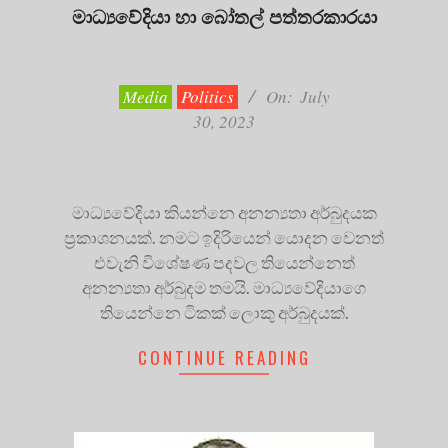
මාධ්‍යවේදියා හා බෝතල් පත්තරකාරයා
2023-
07-
30
Media
Politics
On:
July
30, 2023
මාධ්‍යවේදියා කියන්නෙ අනන්‍යතා අර්බුදයක
ප්‍රකාශනයක්. නමට ඉදිරියෙන් යොදන වෙනත්
එවැනි විශේෂණ පදවල තියෙන්නෙත්
අනන්‍යතා අර්බුදම තමයි. මාධ්‍යවේදියාගෙ
තියෙන්නෙ ටිකක් ලොකු අර්බුදයක්.
CONTINUE READING