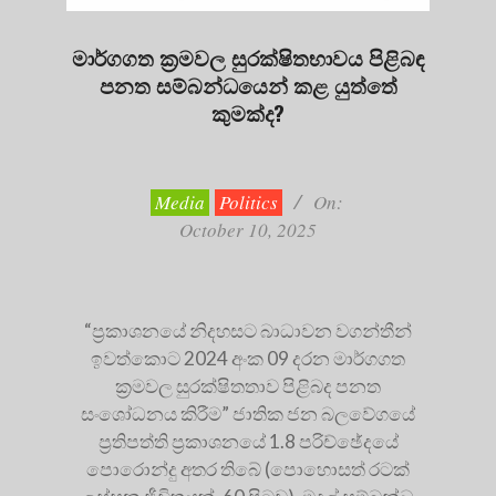
මාර්ගගත ක්‍රමවල සුරක්ෂිතභාවය පිළිබඳ
පනත සම්බන්ධයෙන් කළ යුත්තේ
කුමක්ද?
2025-
10-
10
Media
Politics
On:
October 10, 2025
“ප්‍රකාශනයේ නිදහසට බාධාවන වගන්තීන්
ඉවත්කොට 2024 අංක 09 දරන මාර්ගගත
ක්‍රමවල සුරක්ෂිතතාව පිළිබද පනත
සංශෝධනය කිරීම” ජාතික ජන බලවේගයේ
ප්‍රතිපත්ති ප්‍රකාශනයේ 1.8 පරිච්ඡේදයේ
පොරොන්දු අතර තිබේ (පොහොසත් රටක්