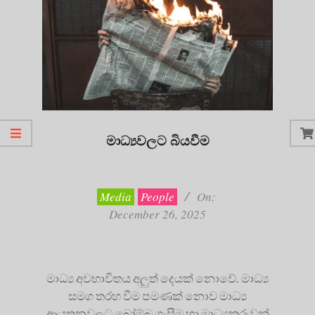
මාධ්‍යවලට බියවීම
2025-
12-
26
Media
People
On:
December 26, 2025
මාධ්‍ය අවභාවිතය අලුත් දෙයක් නොවේ. මාධ්‍ය
සමග තරහ වීම පමණක් නොව මාධ්‍ය
ආයතනවලට බෝම්බ ගැසීම හා මාධ්‍යකරුවන්