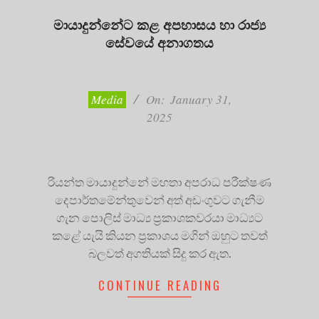
මායාදුන්නේට කළ අපහාසය හා රාජ්‍ය
සේවයේ අනාගතය
2025-
01-
31
Media
On:
January 31,
2025
රියන්ත මායාදුන්නේ මහතා අපරාධ පරීක්ෂණ
දෙපාර්තමේන්තුවෙන් අත් අඩංගුවට ගැනීම
ගැන පොලිස් මාධ්‍ය ප්‍රකාශකවරයා මාධ්‍යට
කළේ යැයි කියන ප්‍රකාශය මගින් ඔහුට තවත්
බලවත් අගතියක් සිදු කර ඇත.
CONTINUE READING