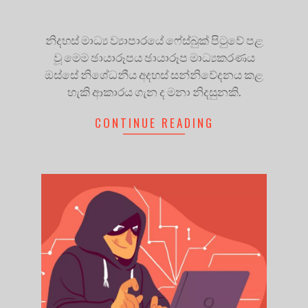
නිදහස් මාධ්‍ය ව්‍යාපාරයේ ෆේස්බුක් පිටුවේ පළ
වූ මෙම ඡායාරූපය ඡායාරූප මාධ්‍යකරණය
ඔස්සේ නිශේධනීය අදහස් සන්නිවේදනය කළ
හැකි ආකාරය ගැන ද මනා නිදසුනකි.
CONTINUE READING