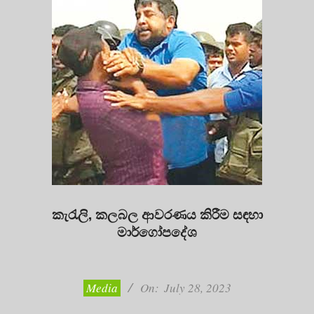
කැරැලි, කලබල ආවරණය කිරීම සඳහා
මාර්ගෝපදේශ
2023-
07-
28
Media
On:
July 28, 2023