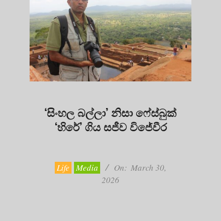
‘සිංහල බල්ලා’ නිසා ෆේස්බුක්
‘හිරේ’ ගිය සජීව විජේවීර
2026-
03-
30
Life
Media
On:
March 30,
2026