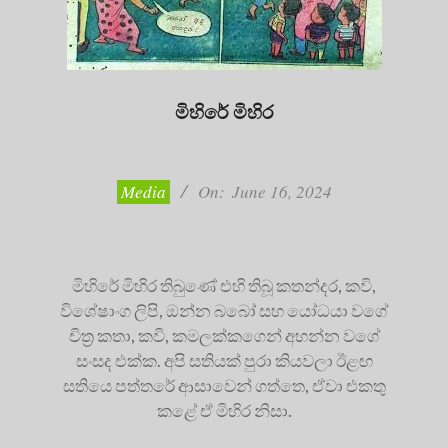
මිහිරේ මිහිර
2024-
06-
16
Media
On:
June 16, 2024
මිහිරේ මිහිර තිබුණේ එහි තිබූ කතන්දර, කවි,
විශේෂාංග ලිපි, ඔන්න බබෝ සහ යෝධයා වගේ
චිත්‍ර කතා, කවි, කමලක්කගෙන් අහන්න වගේ
සංසද එක්ක. අපි සතියක් පුරා කියවලා ඊළඟ
සතියෙ පත්තරේ ආසාවෙන් ගත්තෙ, ඒවා එකතු
කළේ ඒ මිහිර නිසා.