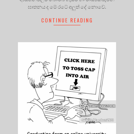
ඝාතනය ද මේ රටේ අලුත් දේ නොවේ.
CONTINUE READING