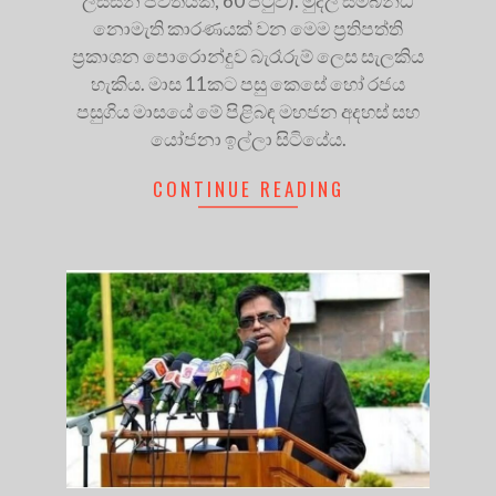
ලස්සන ජීවිතයක්, 60 පිටුව). මුදල් සම්බන්ධ
නොමැති කාරණයක් වන මෙම ප්‍රතිපත්ති
ප්‍රකාශන පොරොන්දුව බැරෑරුම් ලෙස සැලකිය
හැකිය. මාස 11කට පසු කෙසේ හෝ රජය
පසුගිය මාසයේ මේ පිළිබඳ මහජන අදහස් සහ
යෝජනා ඉල්ලා සිටියේය.
CONTINUE READING