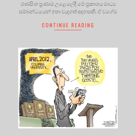
රණසිංහ ප්‍රණාම උළෙලේදී මේ ප්‍රකාශය මාධ්‍ය
සම්බන්ධයෙන් ඉතා වැදගත් අදහසකි. ඒ වගේම
CONTINUE READING