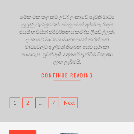
මේක ටික කලකට උඩදි ලංකාවේ පැවති මාධ්‍ය
පුහුණු වැඩමුළුවක් වෙනුවෙන් අජිත් පැරකුම්
ජයසිංහ විසින් පරිවර්තනය කර දීපු ලියවිල්ලක්.
ලංකාවේ මාධ්‍ය සාමාන්‍යයෙන් කරන්නේ
මාධ්‍යවලට ඇල්මක් තිබෙන අයව සූරා කා
ඡායාරූප, පුවත් ආදිය අතරේ දැන්වීම් විකුණා
ලාභ ලැබීමයි.
CONTINUE READING
POSTS
1
2
…
7
Next
PAGINATION