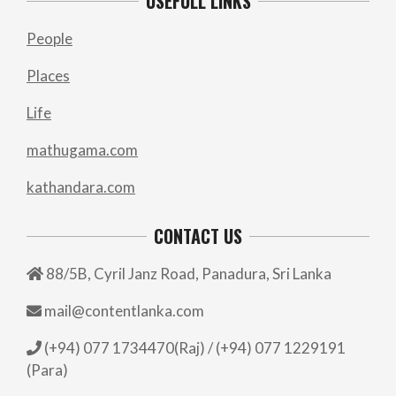
USEFULL LINKS
People
Places
Life
mathugama.com
kathandara.com
CONTACT US
88/5B, Cyril Janz Road, Panadura, Sri Lanka
mail@contentlanka.com
(+94) 077 1734470(Raj) / (+94) 077 1229191
(Para)