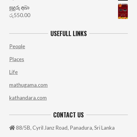
සුදුරු අබා
රු
550.00
USEFULL LINKS
People
Places
Life
mathugama.com
kathandara.com
CONTACT US
88/5B, Cyril Janz Road, Panadura, Sri Lanka