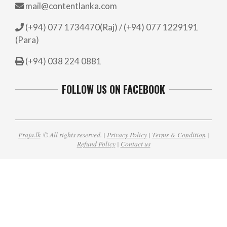
mail@contentlanka.com
(+94) 077 1734470(Raj) / (+94) 077 1229191
(Para)
(+94) 038 224 0881
FOLLOW US ON FACEBOOK
Praja.lk
© All rights reserved. |
Privacy Policy
|
Terms & Condition
|
Refund Policy
|
Contact us