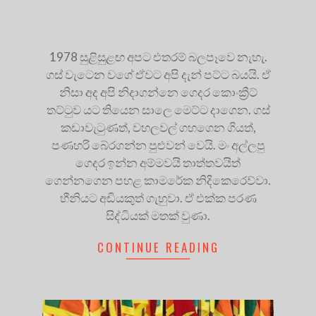
1978 සුළිසුළඟ අපට එතරම් බලපෑවෙ නැහැ.
ගස් වැටෙන වගේ ඒවට අපි දැන් පට්ට බයයි. ඒ
නිසා අද අපි නිදාගන්නෙ ගෙදර කොංක්‍රීට්
තට්ටුව යට තියෙන සාලෙ මෙට්ට දාගෙන. ගස්
කඩාවැටුණත්, වහලවල් ගහගෙන ගියත්,
පණහරි බේරගන්න පුළුවන් වෙයි. මං අල්ලපු
ගෙදර ඉන්න අම්මවයි තාත්තවයිත්
ගෙන්නගෙන පහළ කාමරේක නිදිකෙරෙව්වා.
හීනියට අඩියකුත් ගැහුවා. ඒ එක්ක පරණ
සිද්ධියක් මතක් වුණා.
CONTINUE READING