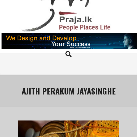
Skip
to
content
PRAJA.LK
Search
Primary
Navigation
Menu
AJITH PERAKUM JAYASINGHE