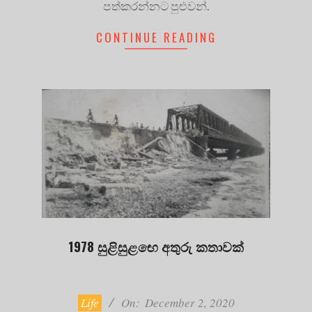
පත්කරන්නට පුළුවන්.
CONTINUE READING
1978 සුළිසුළඟෙ අතුරු කතාවක්
2020-
12-
02
Life
On:
December 2, 2020