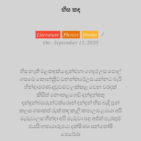
හිස කඳ
2020-
09-
15
Literature
Photos
Poems
On:
September 15, 2020
හිස නැති මළකඳක්ය දැන්එහා ගෙදර උස පොල්
ගසමේ කොන්ක්‍රිට් වනන්තරේඋස යන්නට බැරි
හින්දාමරණ දඬුවමට ලක්කළ වෙන වරදක්
කිසිත් නොකළගෙඩි දන්දුන්අතු
දන්දුන්බඹරුන්ටත්රොන් දන්දුන් හිස බැඳි පුන්
කලස ගසා‍කප් රුක් කඳ කෑලි කපාඋස ළමයා අපි
මැරුවාඋස හින්දා අපි මැරුවා පද: අජිත් පැරකුම්
ජයසිංහඡායාරූපය: දක්ෂිණා සන්තෝෂි
පෙරේරා