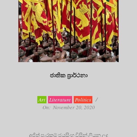
ජාතික ප්‍රාර්ථනා
2020-
11-
20
Art
Literature
Politics
On:
November 20, 2020
අජිත් පැරකුම් ජයසිංහ විසින් ලියන ලද