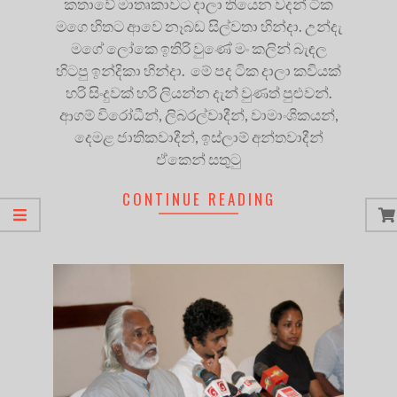
කතාවේ මාතෘකාවට දාලා තියෙන වදන් ටික
මගෙ හිතට ආවෙ නෑබඩ සිල්වතා හින්දා. උන්දැ
මගේ ලෝකෙ ඉතිරි වුණේ මං කලින් බැඳල
හිටපු ඉන්දිකා හින්දා. මේ පද ටික දාලා කවියක්
හරි සිංදුවක් හරි ලියන්න දැන් වුණත් පුළුවන්.
ආගම් විරෝධීන්, ලිබරල්වාදීන්, වාමාංශිකයන්,
දෙමළ ජාතිකවාදීන්, ඉස්ලාම් අන්තවාදීන්
ඒකෙන් සතුටු
CONTINUE READING