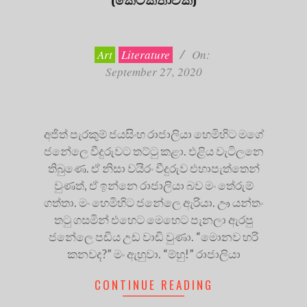
2020-
09-
27
Art
Literature
On:
September 27, 2020
අජිත් පැරකුම් ජයසිංහ රාජාලියා හෙමිහිට මගේ
ජනේලෙ වීදුරුවට තට්ටු කළා. එළිය වැටිලනෙ
තිබුණෙ. ඒ නිසා වයිරං වීදුරුව එහාපැත්තෙන්
වුණත්, ඒ ඉන්නෙ රාජාලියා බව මං තේරුම්
ගත්තා. මං හෙමිහිට ජනේලෙ ඇරියා. ඌ යන්තං
තටු ගසමින් එහෙට මෙහෙට පැනලා ඇරපු
ජනේලෙ පඩිය උඩ වාඩි වුණා. “මොනව හරි
කනවද?” මං ඇහුවා. “ම්හු!” රාජාලියා
CONTINUE READING