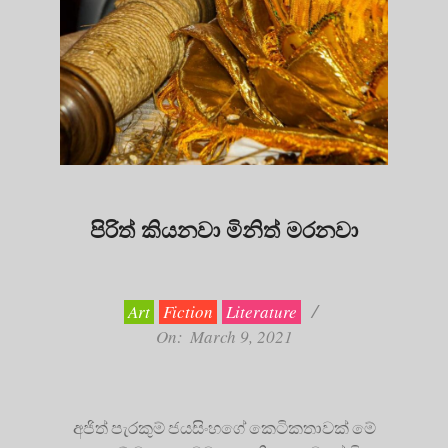
පිරිත් කියනවා මිනිත් මරනවා
2021-
03-
09
Art
Fiction
Literature
On:
March 9, 2021
අජිත් පැරකුම් ජයසිංහගේ කෙටිකතාවක් මේ