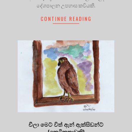
දේශපාලන උපහාස කවියකි.
CONTINUE READING
චීලා මෙට් විත් ඇන් ඇක්සිඩන්ට්
(කෙටිකතාවකි)