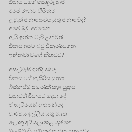
චීනය වගේ සොඳුරු නම්
අපේ මානව හිමිකම්
උනුත් නොසෙවිය යුතු නොවෙද?
අපේ බඩු අරගෙන
ඇයි ඉන්න බැරි උන්ටත්
චීනය අපට බඩු විකුණාගෙන
ඉන්නවා වගේ නිහඬව?
අසල්වැසි ඉන්දියාවද
චීනය සේ හැසිරිය යුතුය
බිස්නස්ම පමණක් කළ යුතුය
ධනවත් චීනයට දෙන දේ
ඒ හැටියෙන්ම තමන්ටද
භාරතය ඉල්ලිය යුතු නැත
ලොකු අයියලා කළ යුත්තෙ
මල්ලීට වියදම් කරන එක නොවෙද