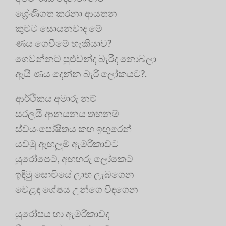
ශ්‍රේණිගත කරනා ආයතන
කුමට සොයනවාද මේ
ණය ගෙවීමේ හැකියාව?
ගෙවන්නට පුළුවන්ද බැරිද නොබලා
ඇයි ණය දෙන්න බැරි ලෝකයට?.
ආර්ථිකය අමාරු නම්
සරලයි ආනයනය තහනම්
ස්වයංපෝෂිතය කහ ඉඟුරෙන්
යවමු ඇඟලුම් ඇමරිකාවට
යුරෝපෙට, අඟහරු ලෝකෙට
ඉඳිමු සොමියේ ලාභ ලැබගෙන
වෙළඳ ශේෂය උන්ගෙ විඳගෙන
යුරෝපය හා ඇමරිකාවද