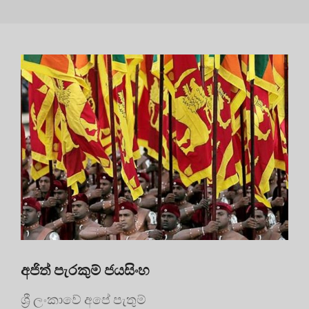
අජිත් පැරකුම් ජයසිංහ
ශ්‍රී ලංකාවේ අපේ පැතුම්