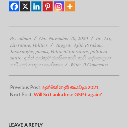
2020-
11-
By:
admin
On:
November 20, 2020
In:
Art
,
20
Literature
,
Politics
Tagged:
Ajith Perakum
Jayasinghe
,
poems
,
Political literature
,
political
satire
,
අජිත් පැරකුම් ජයසිංහ කවි
,
කවි
,
දේශපාලන
කවි
,
දේශපාලන සාහිත්‍යය
With:
0 Comments
Previous Post:
දැක්මක් නැති ණයවැය 2021
Next Post:
Will Sri Lanka lose GSP+ again?
LEAVE A REPLY