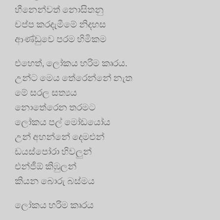
හීනෙන්වත් නොසිතනු
චප්ප කරදැමීමේ නිදහස
ආණ්ඩුවෙ පරම හිමිකම
එහෙත්, ලෝකය හරිම කෘරය.
උන්ට මෙය තේරෙන්නේ නැත
මේ සරල සත්‍යය
නොතේරෙන තරමට
ලෝකය පල් මෝඩයෝය
උන් අහන්නේ දෙමළුන්
ඩයස්පෝරා හිවලුන්
එන්ජීඕ කිඹුලන්
කියන බොරු බස්මය
ලෝකය හරිම කෘරය