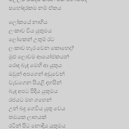
සහෝදරකම නම් ඒකය
ලෝකයේ නාභිය
ලංකාව විය යුතුමය
ලෝකෙන් උතුම් රට
ලංකාව හැර වෙන කොහෙද?
මුළු ලොවම ආයෝජකයන්
රොද බැඳ මෙහි ආ යුතුය
ඔවුන් අපගෙන් අඩුවෙන්
වැඩගෙන පියළි දහසින්
බැඳ අපට පිදිය යුතුමය
රජයට මහ ගහෙන්
උන් බදු ගෙවිය යුතු වෙය
තඹයක ලාභයක්
රටින් පිට නොදිය යුතුමය