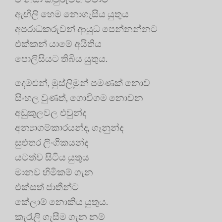
ඇඟිලි හෙම නොගැසිය යුතුය
අපරාධකරුවන් ආයුධ පෙන්නන්නට
එක්කන් යාමේ අයිතිය
පොලිසියට තිබිය යුතුය.
දෙමළුන්, මුස්ලිමුන් පමණක් නොව
සිංහල වුණත්, ගොවිගම නොවන
අඩුකුලවල එවුන්ද
අන්‍යාගම්කාරයන්ද, ගෑනුන්ද
සුළුතර ලිංගිකයන්ද
යටත්ව සිටිය යුතුය
මානව හිමිකම් ගැන
එක්සත් ජාතීන්ට
කේලාම් නොකිය යුතුය.
කැරැලි ගැසීම ගැන නම්