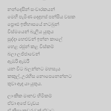
නන්දෙසින් සංචාරකයන්
මෙහි පැමිණ දෙදහස් පන්සිය වසක
ප්‍රෞඪ ඉතිහාසයේ නටබුන්
විස්මයෙන් බැලිය යුතුය
සුද්දා හෙළුවන් ඉන්න කාලේ
හෙළ රජුන් කළ විස්කම්
බලා ලජ්ජාවෙන්
ඇඹරි ඇඹරී
යන විට බලන්නට මහසෑය
කකුල්, උරහිස නොපෙනෙන්නට
තුවා ඇඳ යා යුතුය.
ලාංකික මානව හිමිකම්
ඒවා අපේ වැඩය
ඒ නිසා කවුරුවත් ඒවාට