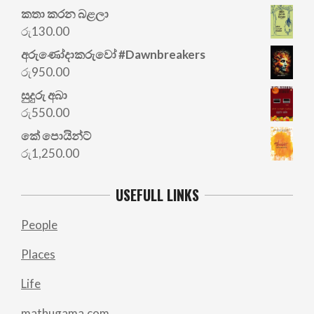
කතා කරන බළලා
රු
130.00
අරු‍ණෝදාකරුවෝ #Dawnbreakers
රු
950.00
සුදුරු අබා
රු
550.00
කේ පොයින්ට්
රු
1,250.00
USEFULL LINKS
People
Places
Life
mathugama.com