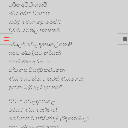
හරිම අවිහිංසකයි
ණය අරන් චීනෙන්
කරමු මෙගා ප්‍රොජෙක්ට්
වඩමු යටිතල පහසුකම්
ඩොලර් වෙළඳපොළේ තොපි
අපට ණය දියව් නරියනි
එසේ ණය අරගෙන
එදිනෙදා වියදම් කරගෙන
ණය ගෙවන්නට තවත් ණයගෙන
ඉන්න බැරි ඇයි අප හට?
විවෘත වෙළඳපොළේ
රජයට ණය දෙන්නන්
ගෙවන්නට පුළුවන්ද බැරිද නොබලා
අපට ණය දෙනවා නම්