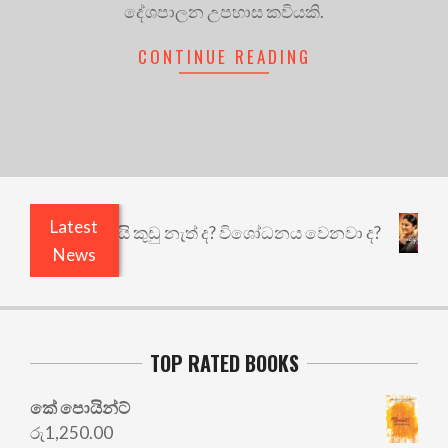
දේශපාලන උපහාස කවියකි.
CONTINUE READING
Latest
 එළියෙයි ඇතුළෙයි කුඩු නැත් ද? විශෝධනය වෙනවා ද?
News
TOP RATED BOOKS
කේ පොයින්ට්
රු
1,250.00