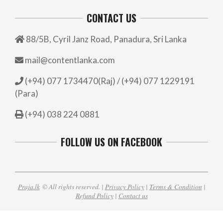
CONTACT US
88/5B, Cyril Janz Road, Panadura, Sri Lanka
mail@contentlanka.com
(+94) 077 1734470(Raj) / (+94) 077 1229191
(Para)
(+94) 038 224 0881
FOLLOW US ON FACEBOOK
Praja.lk
© All rights reserved. |
Privacy Policy
|
Terms & Condition
|
Refund Policy
|
Contact us