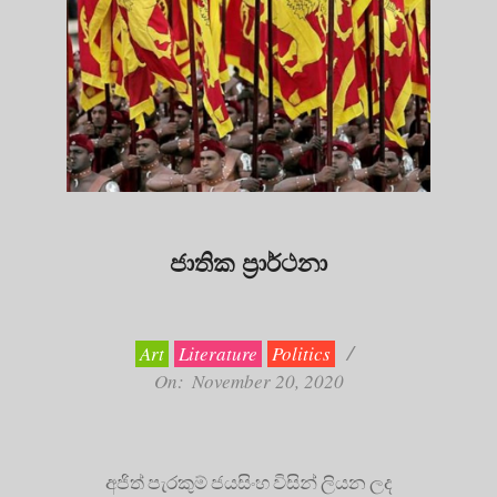
ජාතික ප්‍රාර්ථනා
2020-
11-
20
Art
Literature
Politics
On:
November 20, 2020
අජිත් පැරකුම් ජයසිංහ විසින් ලියන ලද