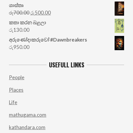
ශාස්තෘ
Original
Current
රු
700.00
රු
500.00
price
price
කතා කරන බළලා
was:
is:
රු
130.00
රු700.00.
රු500.00.
අරු‍ණෝදාකරුවෝ #Dawnbreakers
රු
950.00
USEFULL LINKS
People
Places
Life
mathugama.com
kathandara.com