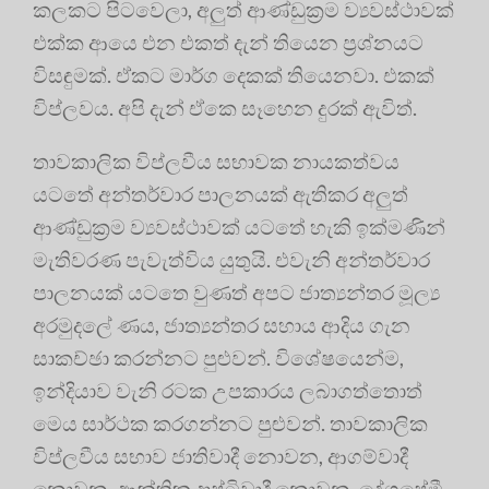
කලකට පිටවෙලා, අලුත් ආණ්ඩුක්‍රම ව්‍යවස්ථාවක්
එක්ක ආයෙ එන එකත් දැන් තියෙන ප්‍රශ්නයට
විසඳුමක්. ඒකට මාර්ග දෙකක් තියෙනවා. එකක්
විප්ලවය. අපි දැන් ඒකෙ සෑහෙන දුරක් ඇවිත්.
තාවකාලික විප්ලවීය සභාවක නායකත්වය
යටතේ අන්තර්වාර පාලනයක් ඇතිකර අලුත්
ආණ්ඩුක්‍රම ව්‍යවස්ථාවක් යටතේ හැකි ඉක්මණින්
මැතිවරණ පැවැත්විය යුතුයි. එවැනි අන්තර්වාර
පාලනයක් යටතෙ වුණත් අපට ජාත්‍යන්තර මූල්‍ය
අරමුදලේ ණය, ජාත්‍යන්තර සහාය ආදිය ගැන
සාකච්ඡා කරන්නට පුළුවන්. විශේෂයෙන්ම,
ඉන්දියාව වැනි රටක උපකාරය ලබාගත්තොත්
මෙය සාර්ථක කරගන්නට පුළුවන්. තාවකාලික
විප්ලවීය සභාව ජාතිවාදී නොවන, ආගම්වාදී
නොවන, ආන්තික දෘෂ්ටිවාදී නොවන, දේශප්‍රේමී