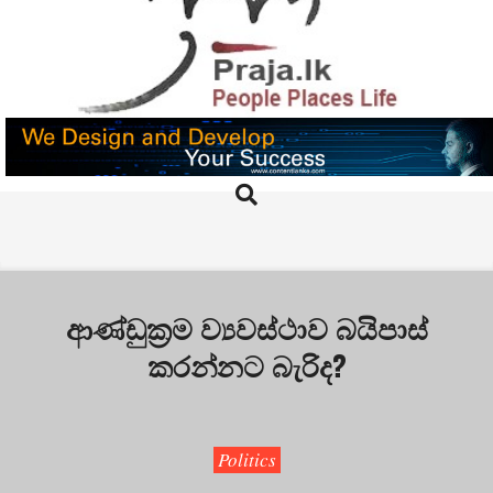
Skip
to
content
PRAJA.LK
Search
Primary
Navigation
Menu
ආණ්ඩුක්‍රම ව්‍යවස්ථාව බයිපාස්
කරන්නට බැරිද?
Politics