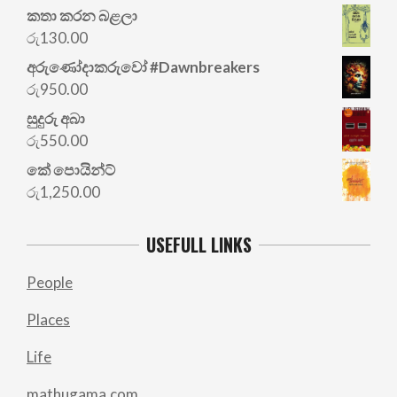
කතා කරන බළලා
රු
130.00
අරු‍ණෝදාකරුවෝ #Dawnbreakers
රු
950.00
සුදුරු අබා
රු
550.00
කේ පොයින්ට්
රු
1,250.00
USEFULL LINKS
People
Places
Life
mathugama.com