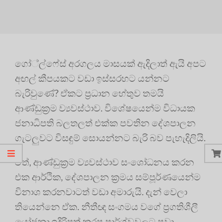
ගෝ්ල්ෆේස් අරගලය මාසයක් ඇදිලාත් ඇයි අපට
අඟල් කීපයකට වඩා ඉස්සරහට යන්නට
බැරිවුණේ? ඒකට ප්‍රධාන හේතුව තමයි
ආණ්ඩුක්‍රම ව්‍යවස්ථාව. විශේෂයෙන්ම විධායක
ජනාධිපති බලතලත් එක්ක පවතින දේශපාලන
ගැටලුවට විසඳුම් සොයන්නට බැරි බව පැහැදිලියි.
ඒත්, ආණ්ඩුක්‍රම ව්‍යවස්ථාව සංශෝධනය කරන
එක ආර්ථික, දේශපාලන ක්‍රමය සම්පූර්ණයෙන්ම
විනාශ කරනවාටත් වඩා අමාරුයි. දැන් වෙලා
තියෙන්නෙ ඒක. නීතීඥ සංගමය වගේ ප්‍රගතිශීලී
යෝජනා ඉදිරිපත් කරපු පාර්ශ්වවලට පවා