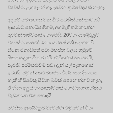
ව්‍යවස්ථා උගුලෙන් ගැලවෙන ක්‍රමවේදයක් නැහැ.
අද මේ මොහොත වන විට පවතින්නේ කාටහරි
ආසාවට ජනාධිපතිකම්, අගමැතිකම් කරන්න
පුළුවන් තත්වයක් නෙමෙයි. 20වන ආණ්ඩුක්‍රම
ව්‍යවස්ථා සංශෝධනය යටතේ අති බලගතු වී
සිටින ජනාධිපති පවා මහජන බලය හමුවේ
සිකනලෙකු වී හමාරයි. ඒ විතරක් නෙමෙයි,
පැරණි පරම්පරාවම පවා දැන් යල්පැනගොස්
ඉවරයි. ඔවුන් අතර මහජන විශ්වාසය දිනාගත
හැකි කිසිවෙකු සිටින බවක් පෙනෙන්නට නැහැ.
ඒ නිසා අලුත් නායකත්වයක් ගොඩනගාගන්නට
වැඩකරන එක හොඳයි.
පවතින ආණ්ඩුක්‍රම ව්‍යවස්ථා රාමුවෙන් ටික