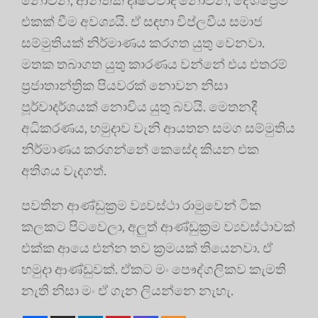
එකක් වීම අවශ්‍යයි. ඒ සඳහා විප්ලවීය සමාජ
සම්මුතියක් නිර්මාණය කරගත යුතු වෙනවා.
මතක තබාගත යුතු කාරණය වන්නේ එය එතරම්
ප්‍රජාතාන්ත්‍රික පියවරක් නොවන නිසා
පූර්වාදර්ශයක් නොවිය යුතු බවයි. මෙතනදී
අධිකරණය, හමුදාව වැනි ආයතන සමග සම්මුතිය
නිර්මාණය කරගන්නේ කෙසේද කියන එක
අතිශය වැදගත්.
පවතින ආණ්ඩුක්‍රම ව්‍යවස්ථා රාමුවෙන් ටික
කලකට පිටවෙලා, අලුත් ආණ්ඩුක්‍රම ව්‍යවස්ථාවක්
එක්ක ආයෙ එන්න තව ක්‍රමයක් තියෙනවා. ඒ
හමුදා ආණ්ඩුවක්. ඒකට මං පෞද්ගලිකව කැමති
නැති නිසා මං ඒ ගැන ලියන්නෙ නැහැ.