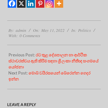
2022-
05-
By:
admin
On:
May 11, 2022
In:
Politics
With:
0 Comments
11
Previous Post:
රට තුළ දේශපාලන හා ආර්ථික
ස්ථාවරත්වය ඇති කිරීම සඳහා ශ්‍රී ලංකා නීතීඥ සංගමයේ
යෝජනා
Next Post:
මොබ් වයිරසයෙන් බේරෙන්න ගෙදර
ඉන්න
LEAVE A REPLY