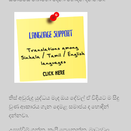
තිස් අවුරුදු යුද්ධය මැද ඔය දේවල් ඒ විදියට ම සිදු
වුණ ආකාරය ගැන දෙමළ සමාජය ද හොඳින්
දන්නවා.
උසස්වීම් ගන්න, කැපී පෙනෙන්න, මාධ්‍යවල