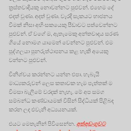
ත්‍රස්තවාදියකු නොවන්නට පුළුවන්. එහෙම දේ
එදත් වුණා. අදත් වුණා. වැරදි සැකයට භාජනය
වීමක් නිසා අහිංසකයෙකු පීඩාවට පත්වෙන්නට
පුළුවන්. ඒ වගේ ම, ඇතැමෙකු අන්තවාදය සරණ
ගියේ නොමග යාමෙන් වෙන්නට පුළුවන්. එම
පුද්ගලයා පුනරුත්ථාපනය කළ හැකි අයෙකු
වන්නට පුළුවන්.
විනිශ්චය කරන්නට යන්න එපා. හැබැයි
මාධ්‍යකරුවන් ලෙස කතාවක හැම පැත්තක් ම
විමසා බැලීමේ වරදක් නැහැ. මේ අප සමග
සම්බන්ධ කණ්ඩායමක් විසින් සිද්ධියක් පිළිබඳ
කරන ලද එවැනි අධ්‍යයනයක්.
එයට මෙතැනින් පිවිසෙන්න.
අත්අඩංගුවට