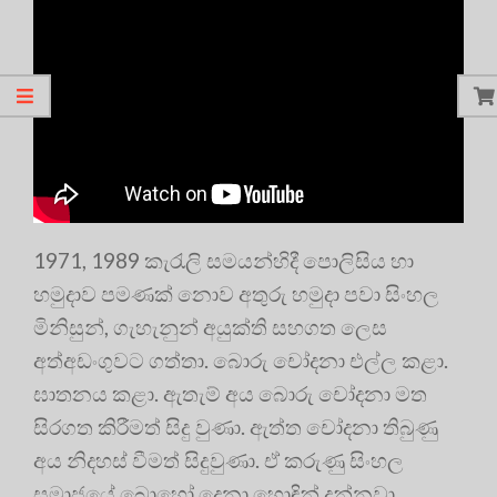
1971, 1989 කැරැලි සමයන්හිදී පොලිසිය හා
හමුදාව පමණක් නොව අතුරු හමුදා පවා සිංහල
මිනිසුන්, ගැහැනුන් අයුක්ති සහගත ලෙස
අත්අඩංගුවට ගත්තා. බොරු චෝදනා එල්ල කළා.
ඝාතනය කළා. ඇතැම් අය බොරු චෝදනා මත
සිරගත කිරීමත් සිදු වුණා. ඇත්ත චෝදනා තිබුණු
අය නිදහස් වීමත් සිදුවුණා. ඒ කරුණු සිංහල
සමාජයේ බොහෝ දෙනා හොඳින් දන්නවා.