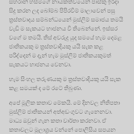
සහරාන් හසීම්ගේ නායකත්වයෙන් පාස්කු ඉරිදා
සිදු කරන ලද බෝම්බ පිපිරවීම් මාලාවෙන් පසු
ත්‍රස්තවාදය සම්බන්ධයෙන් මුස්ලිම් සමාජය තමයි
වැඩි ම සැකයට භාජනය වී තිබෙන්නේ. ඉස්සර
වගේ ම තමයි. තිස් අවරුදු යුද සමයේ හැම දෙමළ
ජාතිකයකු ම ත්‍රස්තවාදියකු යයි සැක කළ
පරිද්දෙන් ම දැන් හැම මුස්ලිම් ජාතිකයකුමත්
සැකයට භාජනය වෙනවා.
හැම සිංහල තරුණයකු ම ත්‍රස්තවාදියකු යයි සැක
කළ සමයක් ද මේ රටේ තිබුණා.
අපේ මූලික කතාව මේකයි. මේ දිනවල නිතිපතා
මුස්ලිම් ජාතිකයන් අත්අඩංගුවට ගැනෙනවා.
මාධ්‍ය ඔවුන් ගැන කතා වාර්තා කරනවා. ඒ
කතාවලට මූලාශ්‍රය වන්නේ පොලිසිය සපයන