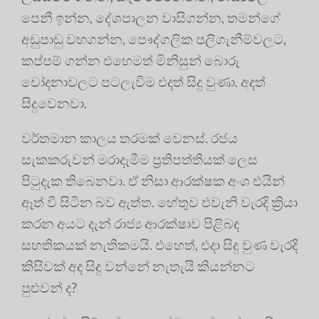
පෙනී ඉන්න, දේශපාලන වාසිගන්න, තමන්ගේ
අඩුපාඩු වහගන්න, පෞද්ගලික පලිගැනීම්වලට,
කප්පම් ගන්න එහෙමත් මිනිසුන් බොරු
චෝදනාවලට පටලැවීම එදත් සිදු වුණා. අදත්
සිදුවෙනවා.
වර්තමාන කාලය තරමක් වෙනස්. රජය
සැකකරුවන් මරාදැමීම ප්‍රතිපත්තියක් ලෙස
පිටුදැක තිබෙනවා. ඒ නිසා ආරක්ෂක අංශ එයින්
ඈත් වී සිටින බව ඇත්ත. හේතුව එවැනි වැරදි ක්‍රියා
කරන අයට දැන් රාජ්‍ය ආරක්ෂාව පිළිබඳ
සහතිකයක් නැතිකමයි. එහෙත්, එදා සිදු වුණ වැරදි
කිසිවක් අද සිදු වන්නේ නැතැයි කියන්නට
පුළුවන් ද?