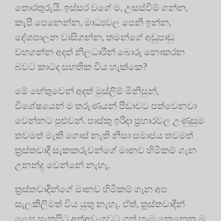
තොරතුරුයි. ඉස්සර වගේ ම, උසස්වීම් ගන්න,
කැපී පෙනෙන්න, මාධ්‍යවල පෙනී ඉන්න,
දේශපාලන වාසිගන්න, තමන්ගේ අඩුපාඩු
වහගන්න අදත් නිලධාරීන් බොරු නොකරන
බවට කාටද සහතික විය හැක්කෙ?
මේ හේතුවෙන් අදත් මුස්ලිම් මිනිසුන්,
විශේෂයෙන් ම තරුණයන් පීඩාවට පත්වෙනවා
වෙන්නට පුළුවන්. පාස්කු ඉරිදා ප්‍රහාරවල උණුසුම
තවමත් මැකී ගොස් නැති නිසා සමාජය තවමත්
ත්‍රස්තවාදී සැකකරුවන්ගේ මානව හිමිකම් ගැන
උනන්දු වෙන්නේ නැහැ.
ත්‍රස්තවාදීන්ගේ මානව හිමිකම් ගැන අප
සැලකිලිමත් විය යුතු නැහැ. ඒත්, ත්‍රස්තවාදීන්
ලෙස සැකපිට අත්අඩංගුවට ගත් හැම කෙනෙකු ම