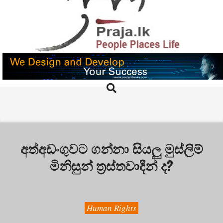
Skip
to
content
PRAJA.LK
Search
Primary
Navigation
Menu
අත්අඩංගුවට ගන්නා සියලු මුස්ලිම්
මිනිසුන් ත්‍රස්තවාදීන් ද?
Human Rights