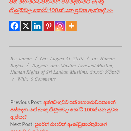
පත් හොරොව්පතානේ පස්දෙනාගේ බැංකු
ගිණුම්වල කෝටි 100ක් යන පුවත ඇත්තද? >>
2019-
08-
By:
admin
On:
August 31, 2019
In:
Human
31
Rights
Tagged:
Anti-Muslim
,
Arrested Muslim
,
Human Rights of Sri Lankan Muslims
,
මානව හිමිකම්
With:
0 Comments
Previous Post:
අත්අඩංගුවට පත් හොරොව්පතානේ
පස්දෙනාගේ බැංකු ගිණුම්වල කෝටි 100ක් යන පුවත
ඇත්තද?
Next Post:
සුරේන් රාඝවන් ආණ්ඩුකාරතුමාගේ