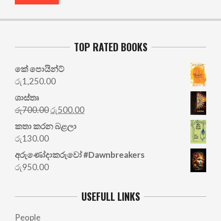
TOP RATED BOOKS
කේ පොයින්ට්
රු
1,250.00
ශාස්තෘ
Original
Current
රු
700.00
රු
500.00
price
price
කතා කරන බළලා
was:
is:
රු
130.00
රු700.00.
රු500.00.
අරු‍ණෝදාකරුවෝ #Dawnbreakers
රු
950.00
USEFULL LINKS
People