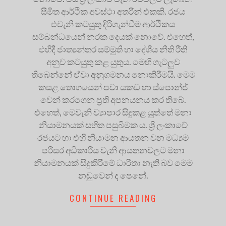
සීමිත ආර්ථික අවස්ථා අතරින් එකකි. රජය
එවැනි කටයුතු දිරිගැන්වීම ආර්ථිකය
සම්බන්ධයෙන් නරක දෙයක් නොවේ. එහෙත්,
එහිදී ජාත්‍යන්තර සම්මුති හා දේශීය නීති රීති
අනුව කටයුතු කළ යුතුය. මෙහි ගැටලුව
තිබෙන්නේ ඒවා අනුගමනය නොකිරීමයි. මෙම
කසළ තොගයෙන් පවා යකඩ හා ස්පොන්ජ්
වෙන් කරගෙන ප්‍රති අපනයනය කර තිබේ.
එහෙත්, මෙවැනි ව්‍යාපාර සිදුකළ යුත්තේ මනා
නියාමනයක් සහිත පසුබිමක ය. ශ්‍රී ලංකාවේ
රජයට හා එහි නියාමන ආයතන වන මධ්‍යම
පරිසර අධිකාරිය වැනි ආයතනවලට මනා
නියාමනයක් සිදුකිරීමේ ධාරිතා නැති බව මෙම
නඩුවෙන් ද පෙනේ.
CONTINUE READING