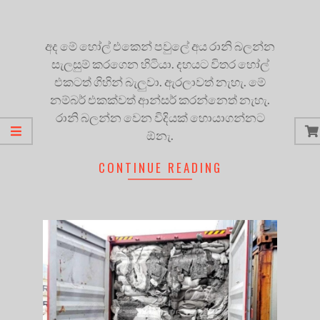
අද මේ හෝල් එකෙන් පවුලේ අය රානි බලන්න
සැලසුම් කරගෙන හිටියා. දහයට විතර හෝල්
එකටත් ගිහින් බැලුවා. ඇරලාවත් නැහැ. මේ
නම්බර් එකක්වත් ආන්සර් කරන්නෙත් නැහැ.
රානි බලන්න වෙන විදියක් හොයාගන්නට
ඕනැ.
CONTINUE READING