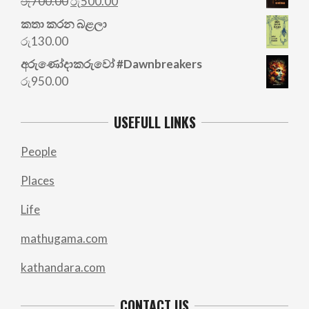
Original
Current
රු
700.00
රු
500.00
price
price
කතා කරන බළලා
was:
is:
රු
130.00
රු700.00.
රු500.00.
අරු‍ණෝදාකරුවෝ #Dawnbreakers
රු
950.00
USEFULL LINKS
People
Places
Life
mathugama.com
kathandara.com
CONTACT US