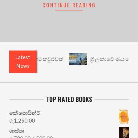
CONTINUE READING
Latest
ත් යථාර්ථයකට කවුළුවක්
ශ්‍රී ලංකාවේ ණය ශ්‍රේණිගත
News
TOP RATED BOOKS
කේ පොයින්ට්
රු
1,250.00
ශාස්තෘ