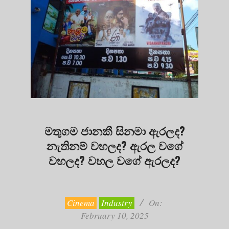
මතුගම ජානකී සිනමා ඇරලද?
නැතිනම් වහලද? ඇරල වගේ
වහලද? වහල වගේ ඇරලද?
2025-
02-
10
Cinema
Industry
On:
February 10, 2025