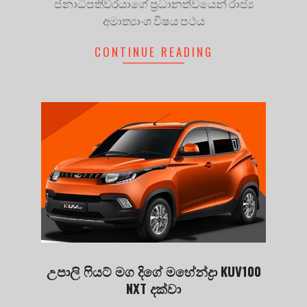
ජනාධිපතිවරයාගේ ප්‍රධානත්වයෙන් රාජ්‍ය
අමාත්‍යාංශ විෂය පථය
CONTINUE READING
උපාලි ෆියට් මග දිගේ මහේන්ද්‍රා KUV100
NXT දක්වා
2020-