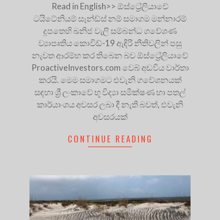
Read in English>> ඕස්ට්‍රේලියාවේ
ටයිටේනියම් සෑන්ඩ්ස් නම් සමාගම මන්නාරම්
දූපතෙහි ඛනිජ වැලි සම්බන්ධ ගවේශණ
ව්‍යාපෘතිය කොවිඩ්-19 ඇඳිරි නීතිවලින් පසු
නැවත ආරම්භ කර තිබෙන බව ඕස්ට්‍රේලියාවේ
ProactiveInvestors.com වෙබ් අඩවිය වාර්තා
කරයි. මෙම සමාගමට එවැනි ගවේශනයක්
සඳහා ශ්‍රී ලංකාවේ භූ විද්‍යා සමීක්ෂණ හා පතල්
කාර්යාංශය අවසර ලබා දී නැති බවත්, එවැනි
අවසරයක්
CONTINUE READING