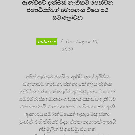
ආණ්ඩුවේ දැක්මක් නැතිකම පෙන්වන
ජනාධිපතිගේ අමාත්‍යාංශ විෂය පථ
සමාලෝචන
2020-
08-
18
Industry
On:
August 18,
2020
අජිත් පැරකුම් ජයසිංහ ආර්ථිකයේ අයිතිය
ජනතාවට හිමිවන, ජනතා කේන්ද්‍රීය ජාතික
ආර්ථිකයක් ගොඩනැගීම අරමුණු කොට ගෙන
මෙවර රාජ්‍ය අමාත්‍යාංශ ව්‍යුහය සකස් වී ඇති බව
රජය පවසයි. රාජ්‍ය අමාත්‍යාංශ විෂය බෙදා ඇති
ආකාරය සම්බන්ධයෙන් ඇතැමෙකු හිනා
වුණත්, එහි කිසියම් විද්‍යාත්මක පදනමක් ඇතැයි
අපි මුලින් සිතුවෙමු. එහෙත්,