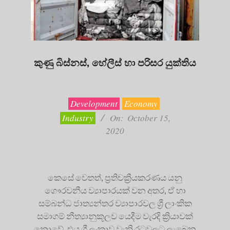
කුණු බිස්නස්, හේලීස් හා පරිසර යුක්තිය
2020-
10-
15
Development
Economy
Industry
On:
October 15,
2020
කෙසේ වෙතත්, ප්‍රතිචක්‍රීයකරණය යනු
ගෞරවනීය ව්‍යාපාරයක් වන අතර, ඒ හා
සම්බන්ධ ජාත්‍යන්තර ව්‍යාපාරවල ශ්‍රී ලාංකික
සමාගම් නීත්‍යානුකූලව යෙදීම වැරදි ක්‍රියාවක්
නොවේ. එය ශ්‍රී ලංකාව වැනි රටවලට ලැබෙන