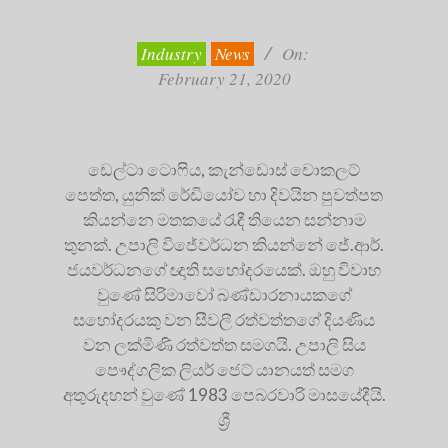
02-
21
Industry
News
On:
February 21, 2020
ඩෙල්ටා ටොෆිය, කැන්ඩොස් චොකලට්
පෙත්ත, යුනික් රේඩියෝව හා දිවයින පුවත්පත
කියන්නෙ මතකයේ රැඳී තියෙන සන්නාම
තුනක්. උපාලි විජේවර්ධන කියන්නේ ජේ.ආර්.
ජයවර්ධනගේ ඥාති සහෝදරයෙක්. ඔහු විවාහ
වුණේ සිරිමාවෝ බණ්ඩාරනායකගේ
සහෝදරයකු වන සීවලී රත්වත්තගේ දියණිය
වන ලක්මිණි රත්වත්ත සමගයි. උපාලි සිය
පෞද්ගලික ලියර් ජෙට් යානයත් සමග
අතුරුදහන් වුණේ 1983 පෙබරවාරි මාසයේදීයි.
ශ්‍රී