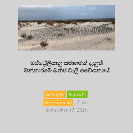
ඔස්ට්‍රේලියානු සමාගමක් දැනුත්
මන්නාරමේ ඛනිජ වැලි ගවේශනයේ
2020-
09-
15
Economy
Industry
International
On:
September 15, 2020