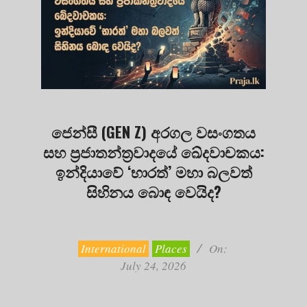
ජෙන්සී (GEN Z) අරගල වසංගතය
සහ ප්‍රජාතන්ත්‍රවාදයේ ඛේදවාචකය:
ඉන්දියාවේ ‘භාරත්’ මහා බලවත්
සිහිනය බොඳ වෙයිද?
2026-
07-
24
International
Places
On:
July 24, 2026