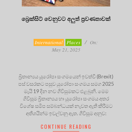
බ්‍රෙක්සිට් වෙනුවට අලුත් ප්‍රවණතාවක්
2025-
05-
21
International
Places
On:
May 21, 2025
බ්‍රිතාන්‍යය යුරෝපා සංගමයෙන් ඉවත්වී (Brexit)
පස් වසරකට පසුව යුරෝපා සංගමය සමග 2025
මැයි 19 දින නව ගිවිසුමකට එළබුනි. මෙම
ගිවිසුම බ්‍රිතාන්‍යය හා යුරෝපා සංගමය අතර
විශේෂ සමීප සම්බන්ධයක් නැවත ඇති කිරීමට
අතීශයින්ම ඉවල්වනු ඇත. ගිවිසුම අනුව:
CONTINUE READING