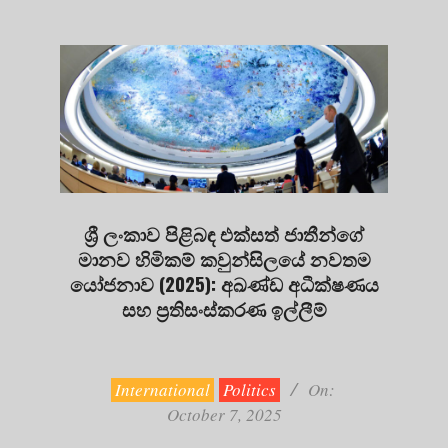
ශ්‍රී ලංකාව පිළිබඳ එක්සත් ජාතීන්ගේ
මානව හිමිකම් කවුන්සිලයේ නවතම
යෝජනාව (2025): අඛණ්ඩ අධීක්ෂණය
සහ ප්‍රතිසංස්කරණ ඉල්ලීම්
2025-
10-
07
International
Politics
On:
October 7, 2025