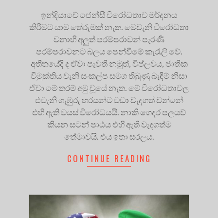
ඉන්දියාවේ ජෙන්සී විරෝධතාව මර්දනය
කිරීමට යාම තේරුමක් නැත. මෙවැනි විරෝධතා
වනාහි අලුත් පරම්පරාවන් පැරණි
පරම්පරාවනට බලය පෙන්වීමේ කැරැලි වේ.
අතීතයේදී ද ඒවා පැවති නමුත්, විප්ලවය, ජාතික
විමුක්තිය වැනි සංකල්ප සමග තිබුණු බැඳීම් නිසා
ඒවා මේ තරම් අමු වූයේ නැත. මේ විරෝධතාවල
එවැනි ගැඹුරු හරයන්ට වඩා වැදගත් වන්නේ
එහි ඇති වයස් විරෝධයයි. නාකි ගෙදර පලයව්
කියන සටන් පාඨය එහි ඇති වැදගත්ම
තේමාවයි. එය ඉතා සරලය.
CONTINUE READING