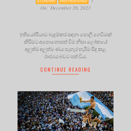
Economy
International
On:
December 26, 2023
ඉතියෝපියාව බැඳුම්කර සඳහා පොලී ගෙවීමක්
කිරීමට අපොහොසත් වීම නිසා ලෝකයේ
අලුත්ම අලුත්ම ණය පැහැර හැරීම සිදු කළ
රාජ්‍යය බවට පත් විය.
CONTINUE READING