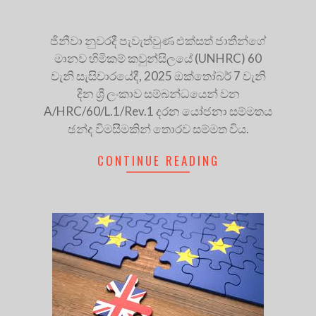
ජිනීවා නුවරදී පැවැත්වුණ එක්සත් ජාතීන්ගේ
මානව හිමිකම් කවුන්සිලයේ (UNHRC) 60
වැනි සැසිවාරයේදී, 2025 ඔක්තෝබර් 7 වැනි
දින ශ්‍රී ලංකාව සම්බන්ධයෙන් වන
A/HRC/60/L.1/Rev.1 දරන යෝජනා සම්මතය
ඡන්ද විමසීමකින් තොරව සම්මත විය.
CONTINUE READING