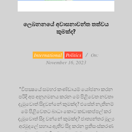
ලෙබනනයේ අවාසනාවන්ත තත්වය
කුමක්ද?
2023-
11-
16
International
Politics
On:
November 16, 2023
“විපක්‍ෂයේ සමහර කණ්ඩායම් යෝජනා කරන
පරිදි අප අනුගමනය කරන මේ පිළිවෙත නවතා
දැමුවොත් සිදුවන්නේ කුමක්ද? එසේත් නැතිනම්
මේ පිළිවෙතට බාධා කොට කඩාකප්පල් කර
දැමුවොත් සිදු වන්නේ කුමක්ද? ජාත්‍යන්තර මූල්‍ය
අරමුදලේ සහාය ඇතිව සිදු කරන ප්‍රතිසංස්කරණ