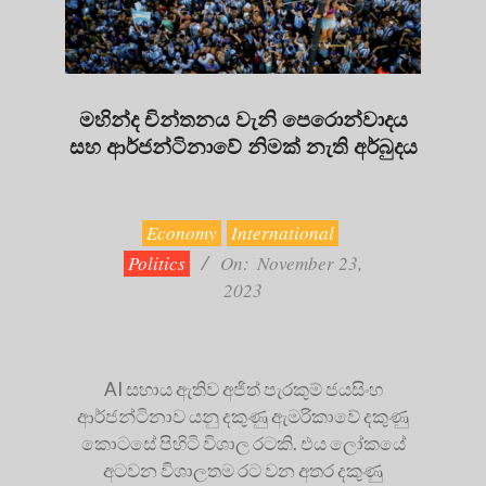
මහින්ද චින්තනය වැනි පෙරොන්වාදය
සහ ආර්ජන්ටිනාවේ නිමක් නැති අර්බුදය
2023-
11-
23
Economy
International
Politics
On:
November 23,
2023
AI සහාය ඇතිව අජිත් පැරකුම් ජයසිංහ
ආර්ජන්ටිනාව යනු දකුණු ඇමරිකාවේ දකුණු
කොටසේ පිහිටි විශාල රටකි. එය ලෝකයේ
අටවන විශාලතම රට වන අතර දකුණු