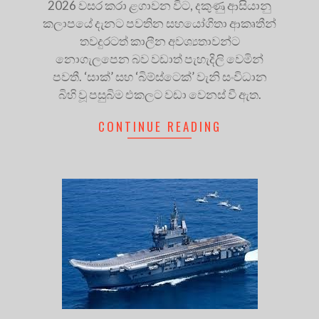
2026 වසර කරා ළගාවන විට, දකුණු ආසියානු
කලාපයේ දැනට පවතින සහයෝගිතා ආකෘතීන්
තවදුරටත් කාලීන අවශ්‍යතාවන්ට
නොගැලපෙන බව වඩාත් පැහැදිලි වෙමින්
පවතී. ‘සාක්’ සහ ‘බිම්ස්ටෙක්’ වැනි සංවිධාන
බිහි වූ පසුබිම එකලට වඩා වෙනස් වී ඇත.
CONTINUE READING