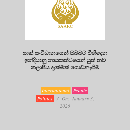
සාක් සංවිධානයෙන් ඔබ්බට විහිදෙන
ඉන්දියානු නායකත්වයෙන් යුත් නව
කලාපීය දැක්මක් ගොඩනැගීම
2026-
01-
03
International
People
Politics
On:
January 3,
2026