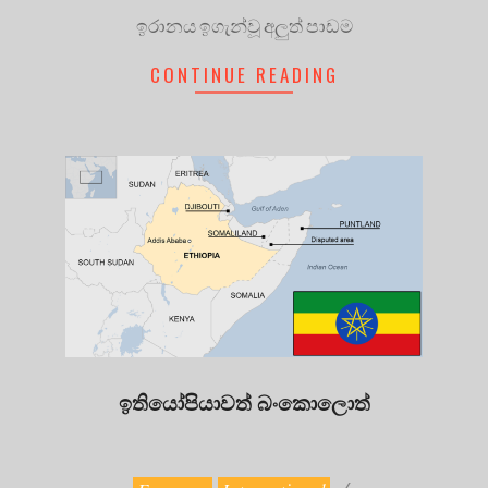
ඉරානය ඉගැන්වූ අලුත් පාඩම
CONTINUE READING
ඉතියෝපියාවත් බංකොලොත්
2023-
12-
26