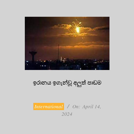
ඉරානය ඉගැන්වූ අලුත් පාඩම
2024-
04-
14
International
On:
April 14,
2024