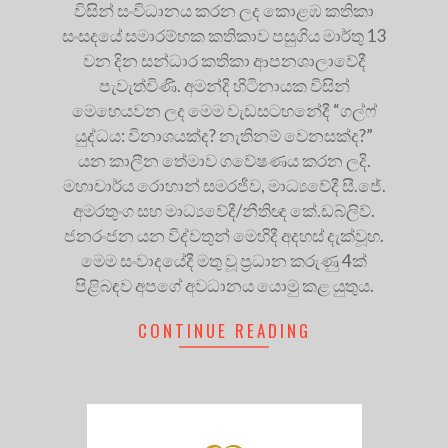
විසින් සංවිධානය කරන ලද කොළඹ කතිකා
සංසදයේ සමාරම්භක කතිකාව පසුගිය මාර්තු 13
වන දින සන්ධාර කතිකා ආපනශාලාවේදී
පැවැත්විණි. අමන්දි හිටිනායක විසින්
මෙහෙයවන ලද මෙම වැඩසටහනේදී “ගල්ෆ්
යුද්ධය: විනාශයක්ද? නැතිනම් වෙනසක්ද?”
යන කාලීන තේමාව ගවේෂණය කරන ලදි.
මහාචාර්ය රොහාන් සමරජීව, මාධ්‍යවේදී සී.ජේ.
අමරතුංග සහ මාධ්‍යවේදී/නීතිඥ කේ.ඩබ්ලිව්.
ජනරංජන යන විද්වතුන් මෙහිදී අදහස් දැක්වූහ.
මෙම සංවාදයේදී මතු වූ ප්‍රධාන කරුණු 4ක්
පිළිබඳව අපගේ අවධානය යොමු කළ යුතුය.
CONTINUE READING