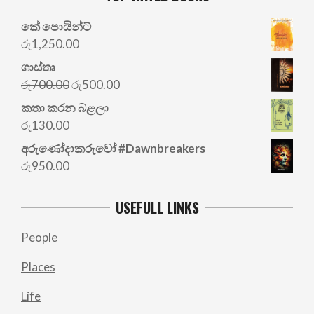
කේ පොයින්ට්
රු
1,250.00
ශාස්තෘ
Original
Current
රු
700.00
රු
500.00
price
price
කතා කරන බළලා
was:
is:
රු
130.00
රු700.00.
රු500.00.
අරු‍ණෝදාකරුවෝ #Dawnbreakers
රු
950.00
USEFULL LINKS
People
Places
Life