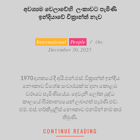
අවශ්‍යම වෙලාවේහි ලංකාවට පැමිණි
ඉන්දියාවේ වික්‍රාන්ත් නැව
2025-
12-
30
International
People
On:
December 30, 2025
1970 දශකයේ දී අයි.එන්.එස්. වික‍්‍රාන්ත් ඉන්දීය
නෞකාව විශේෂ සංචාරයක් ස`දහා කොළඹ
වරායට පැමිණියේය. දෙවැනි ලෝක යුද්ධ
කාලයේ බි‍්‍රතාන්‍යයෙන් ලබාගත් පැරණි එච්.
එම්. එස්. හර්කියුලිස් නෞකාව එනමින් නම් කර
තිබුණි.
CONTINUE READING