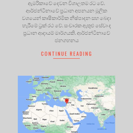
ඇමරිකාවේ දෙවන විශාලතම රට වේ.
ආර්ජන්ටිනාවේ ප්‍රධාන අපනයන මූලික
වශයෙන් කෘෂිකාර්මික නිෂ්පාදන සහ බෙදා
හැරීමේ ට්‍රක් රථ වේ. සංචාරක ඇතුළු සේවා ද
ප්‍රධාන ආදායම් මාර්ගයකි. ආර්ජන්ටිනාවේ
ජනගහනය
CONTINUE READING