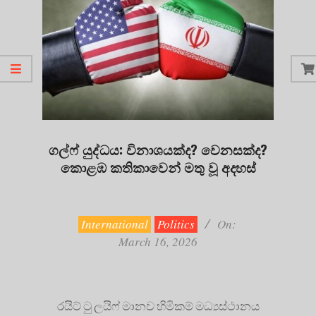
ගල්ෆ් යුද්ධය: විනාශයක්ද? වෙනසක්ද?
කොළඹ කතිකාවෙන් මතු වූ අදහස්
2026-
03-
16
International
Politics
On:
March 16, 2026
රයිට් ටු ලයිෆ් මානව හිමිකම් මධ්‍යස්ථානය