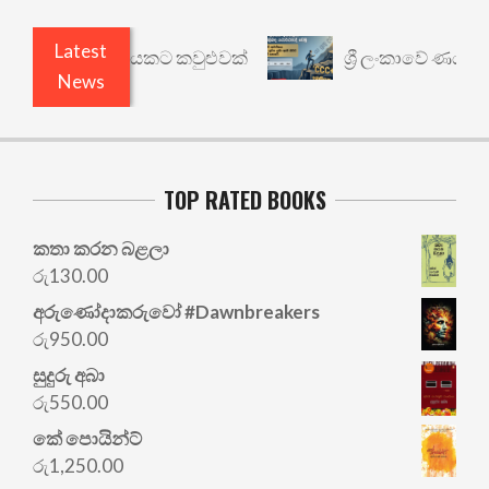
Latest
: වෙනත් යථාර්ථයකට කවුළුවක්
ශ්‍රී ලංකාවේ ණය ශ්‍ර
News
TOP RATED BOOKS
කතා කරන බළලා
රු
130.00
අරු‍ණෝදාකරුවෝ #Dawnbreakers
රු
950.00
සුදුරු අබා
රු
550.00
කේ පොයින්ට්
රු
1,250.00