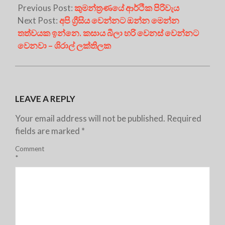
Previous Post:
කුමන්ත්‍රණයේ ආර්ථික පිරිවැය
Next Post:
අපි ග්‍රීසිය වෙන්නට ඔන්න මෙන්න
තත්වයක ඉන්නෙ. කසාය බීලා හරි වෙනස් වෙන්නට
වෙනවා – ශිරාල් ලක්තිලක
LEAVE A REPLY
Your email address will not be published.
Required
fields are marked
*
Comment
*