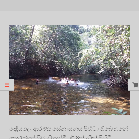
දෙදියගල ආරණ්‍ය සේනාසනය පිහිටා තිබෙන්නේ
අකුරැස්සේ සිට කිලෝමීටර් 8ක් දුරින් පිහිටි