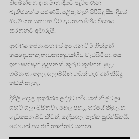
තිබෙන්නේ දානමානාදියට පැමිණෙන
බැතිමතුන්ට පමණයි. පළිඟු වැනි පිරිසිදු සීත දියේ
ඔබේ ගත සතපන විට දැනෙන මිහිර විස්තර
කරන්නට අමාරුයි.
ආරණ්‍ය සේනාසනයේ අප යන විට භික්ෂූන්
හයදෙනෙකු භාවනානුයෝගීව වැඩසිටියා. එය
ඉතා සන්සුන් පුදසුනක්. කුරුළු කූජනත්, සුළං
හමන හා දොල ගලාබසින හඬත් හැර අන් කිසිදු
හඬක් නැහැ.
දිගිලි දොල අකුරැස්ස ලද්දුව හරියෙන් නිල්වලා
ගඟට ගලා බසිනවා. දොල පහළ හරියේ කිඹුලන්
ගැවසෙන බව කීවත්, දෙදියගල පැත්ත සුරක්ෂිතයි.
බොහෝ අය එහි නාන්නට යනවා.