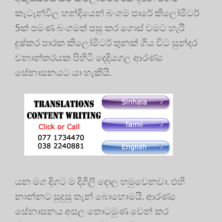
කැටැන්විල හන්දියෙන් බංගම පාරේ කිලෝමීටර්
5ක් පමණ බංගමත් පසු කර ගොස් වමට හැරී
දුෂ්කර පාරක කිලෝමීටර් තුනක් ගිය විට සුන්දර
වනාන්තරයක පිහිටි දෙදියගල ආරණ්‍ය
සේනාසනයට යා හැකියි.
යන මග දිගට ම දිගිලි දොල හමුවෙනවා. එහි
නාන්නට සුදුසු තැන් බොහොමයි. ආරණ්‍ය
සේනාසනය අසල තොටමුණ වෙන් කර