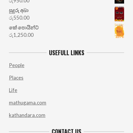
රු
950.00
සුදුරු අබා
රු
550.00
කේ පොයින්ට්
රු
1,250.00
USEFULL LINKS
People
Places
Life
mathugama.com
kathandara.com
CONTACT US