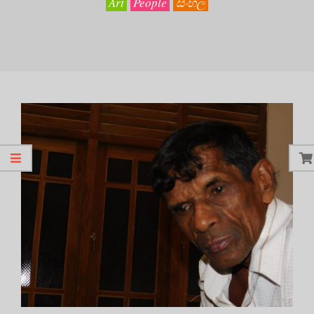
Art
People
සිංහල