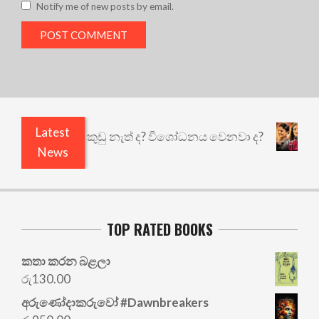
Notify me of new posts by email.
Latest
ියෙයි ඇතුළෙයි කුඩු නැත් ද? විශෝධනය වෙනවා ද?
අ
News
TOP RATED BOOKS
කතා කරන බළලා
රු
130.00
අරු‍ණෝදාකරුවෝ #Dawnbreakers