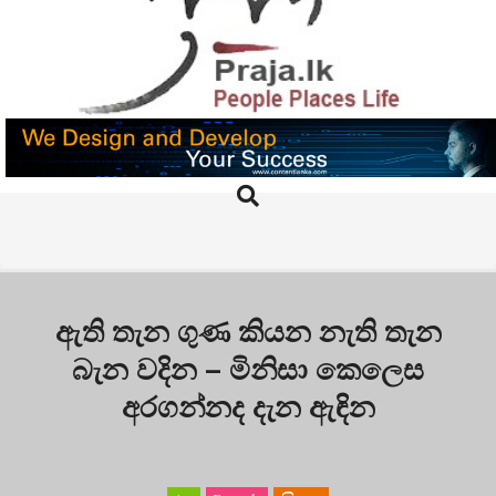
Skip
to
content
PRAJA.LK
Search
Primary
Navigation
Menu
ඇති තැන ගුණ කියන නැති තැන
බැන වදින – මිනිසා කෙලෙස
අරගන්නද දැන ඇඳින