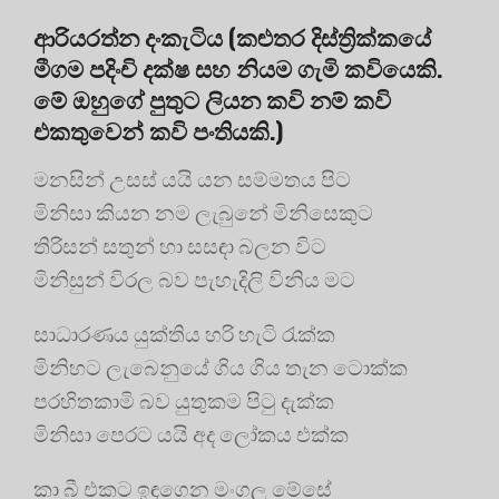
ආරියරත්න දංකැටිය (කළුතර දිස්ත්‍රික්කයේ
මීගම පදිංචි දක්ෂ සහ නියම ගැමි කවියෙකි.
මේ ඔහුගේ පුතුට ලියන කවි නම් කවි
එකතුවෙන් කවි පංතියකි.)
මනසින් උසස් යයි යන සම්මතය පිට
මිනිසා කියන නම ලැබුනේ මිනිසෙකුට
තිරිසන් සතුන් හා සසඳා බලන විට
මිනිසුන් විරල බව පැහැදිලි විනිය මට
සාධාරණය යුක්තිය හරි හැටි රැක්ක
මිනිහට ලැබෙනුයේ ගිය ගිය තැන ටොක්ක
පරහිතකාමි බව යුතුකම පිටු දැක්ක
මිනිසා පෙරට යයි අද ලෝකය එක්ක
කා බී එකට ඉඳගෙන මංගල මේසේ