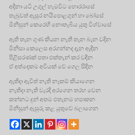
අදිනා යටි උගුල් හැමවිට හොරරාසේ
තැබුවත් ඇසුර නයිපොළගුන් හා බෝසේ
මිනිසුන් කෙරෙහි නොතැබිය යුතු විශ්වාසේ
ඇති තැන ගුණ කියන නැති තැන බැන වදින
මිනිසා කෙලෙස අරගන්නද දැන ඇඳින
පිළිසරණක් පතා එක්තැන් කර වඳින
ඒ අත්දෙකම අවියක් වේ ගෙල සිඳින
ඇතිදා ඇවිත් නැති නෑකම් කියාගෙන
නැතිදා නැති වැරදි අරගෙන තරහ වෙන
කන්නට දුන් අතම එතැනම හපාකන
මිනිසුන් ඇසුරු කළ යුතුවේ බලාගෙන