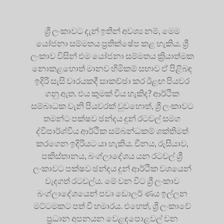
ශ්‍රී ලංකාවට දැන් ඉතින් අවශ්‍ය නම්, මෙම
යෝජනා සම්මතය ප්‍රතික්ෂේප කළ හැකිය. ශ්‍රී
ලංකාව විසින් එම යෝජනා සම්මතය ක්‍රියාත්මක
නොකළහොත් මානව හිමිකම් සභාව ඒ පිළිබඳ
ඉදිරි සැසි වාරයකදී සාකච්ඡා කර ඊළඟ පියවර
ගනු ඇත. එය කුමක් විය හැකිද? ආර්ථික
සම්බාධක වැනි පියවරක් වුවහොත්, ශ්‍රී ලංකාවට
තමන්ට පක්ෂව ඡන්දය දුන් රටවල් සමග
ද්විපාර්ශ්වීය ආර්ථික සම්බන්ධකම් ශක්තිමත්
කරගෙන ඉදිරියට යා හැකිය. චීනය, රුසියාව,
පකිස්තානය, බංග්ලාදේශය යන රටවල් ශ්‍රී
ලංකාවට පක්ෂව ඡන්දය දුන් ආර්ථික වශයෙන්
වැදගත් රටවල්ය. මේ වන විට ශ්‍රී ලංකාව
බංග්ලාදේශයෙන් පවා ඩොලර් ණය ඉල්ලන
මට්ටමකට පත් වී හමාරය. එහෙත්, ශ්‍රී ලංකාවේ
ප්‍රධාන අපනයන වෙළඳපොළවල් වන