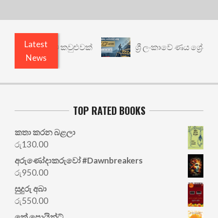
Latest
ත් යථාර්ථයකට කවුළුවක්
ශ්‍රී ලංකාවේ ණය ශ්‍රේණිගත
News
TOP RATED BOOKS
කතා කරන බළලා
රු
130.00
අරු‍ණෝදාකරුවෝ #Dawnbreakers
රු
950.00
සුදුරු අබා
රු
550.00
කේ පොයින්ට්