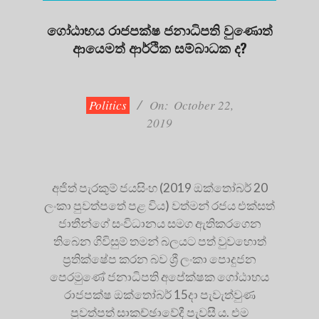
ගෝඨාභය රාජපක්ෂ ජනාධිපති වුණොත්
ආයෙමත් ආර්ථික සම්බාධක ද?
2019-
10-
22
Politics
On:
October 22,
2019
අජිත් පැරකුම් ජයසිංහ (2019 ඔක්තෝබර් 20
ලංකා පුවත්පතේ පළ විය) වත්මන් රජය එක්සත්
ජාතීන්ගේ සංවිධානය සමග ඇතිකරගෙන
තිබෙන ගිවිසුම් තමන් බලයට පත් වුවහොත්
ප්‍රතික්ෂේප කරන බව ශ්‍රී ලංකා පොදුජන
පෙරමුණේ ජනාධිපති අපේක්ෂක ගෝඨාභය
රාජපක්ෂ ඔක්තෝබර් 15දා පැවැත්වුණ
පුවත්පත් සාකච්ඡාවේදී පැවසී ය. එම