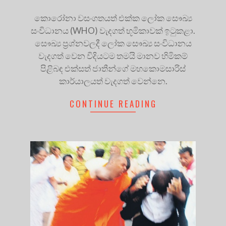
කොරෝනා වසංගතයත් එක්ක ලෝක සෞඛ්‍ය
සංවිධානය (WHO) වැදගත් භූමිකාවක් ඉටුකළා.
සෞඛ්‍ය ප්‍රශ්නවලදී ලෝක සෞඛ්‍ය සංවිධානය
වැදගත් වෙන විදියටම තමයි මානව හිමිකම්
පිළිබඳ එක්සත් ජාතීන්ගේ මහකොමසාරිස්
කාර්යාලයත් වැදගත් වෙන්නෙ.
CONTINUE READING