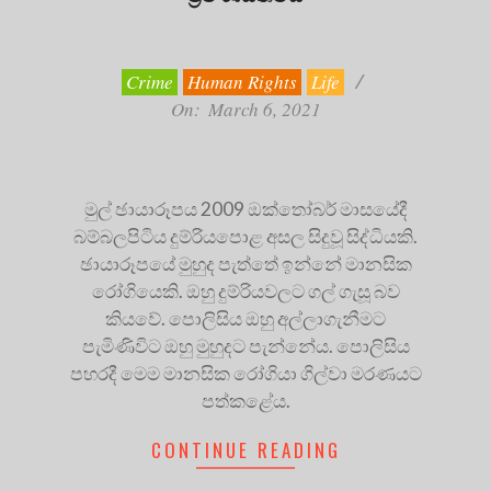
2021-
03-
06
Crime
Human Rights
Life
On:
March 6, 2021
මුල් ඡායාරූපය 2009 ඔක්තෝබර් මාසයේදී
බම්බලපිටිය දුම්රියපොළ අසල සිදුවූ සිද්ධියකි.
ඡායාරූපයේ මුහුද පැත්තේ ඉන්නේ මානසික
රෝගියෙකි. ඔහු දුම්රියවලට ගල් ගැසූ බව
කියවේ. පොලිසිය ඔහු අල්ලාගැනීමට
පැමිණිවිට ඔහු මුහුදට පැන්නේය. පොලිසිය
පහරදී මෙම මානසික රෝගියා ගිල්වා මරණයට
පත්කළේය.
CONTINUE READING