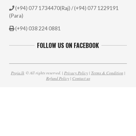
(+94) 077 1734470(Raj) / (+94) 077 1229191
(Para)
(+94) 038 224 0881
FOLLOW US ON FACEBOOK
Praja.lk
© All rights reserved. |
Privacy Policy
|
Terms & Condition
|
Refund Policy
|
Contact us