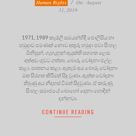
31
Human Rights
On:
August
31, 2019
1971, 1989 කැරැලි සමයන්හිදී පොලිසිය හා
හමුදාව පමණක් නොව අතුරු හමුදා පවා සිංහල
මිනිසුන්, ගැහැනුන් අයුක්ති සහගත ලෙස
අත්අඩංගුවට ගත්තා. බොරු චෝදනා එල්ල
කළා. ඝාතනය කළා. ඇතැම් අය බොරු චෝදනා
මත සිරගත කිරීමත් සිදු වුණා. ඇත්ත චෝදනා
තිබුණු අය නිදහස් වීමත් සිදුවුණා. ඒ කරුණු
සිංහල සමාජයේ බොහෝ දෙනා හොඳින්
දන්නවා.
CONTINUE READING