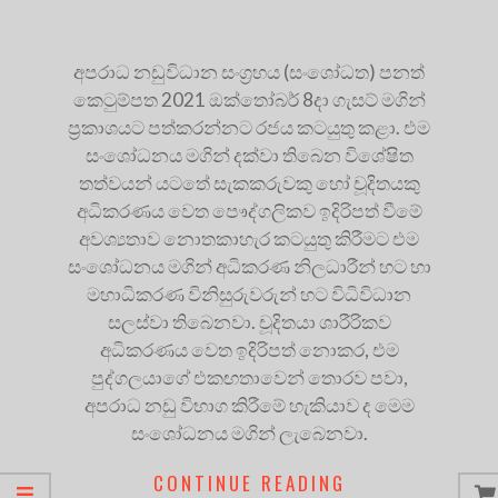
අපරාධ නඩුවිධාන සංග්‍රහය (සංශෝධත) පනත්
කෙටුම්පත 2021 ඔක්තෝබර් 8දා ගැසට් මගින්
ප්‍රකාශයට පත්කරන්නට රජය කටයුතු කළා. එම
සංශෝධනය මගින් දක්වා තිබෙන විශේෂිත
තත්වයන් යටතේ සැකකරුවකු හෝ චූදිතයකු
අධිකරණය වෙත පෞද්ගලිකව ඉදිරිපත් වීමේ
අවශ්‍යතාව නොතකාහැර කටයුතු කිරීමට එම
සංශෝධනය මගින් අධිකරණ නිලධාරීන් හට හා
මහාධිකරණ විනිසුරුවරුන් හට විධිවිධාන
සලස්වා තිබෙනවා. චූදිතයා ශාරීරිකව
අධිකරණය වෙත ඉදිරිපත් නොකර, එම
පුද්ගලයාගේ එකඟතාවෙන් තොරව පවා,
අපරාධ නඩු විභාග කිරීමේ හැකියාව ද මෙම
සංශෝධනය මගින් ලැබෙනවා.
CONTINUE READING