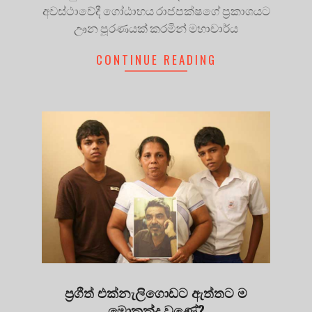
අවස්ථාවේදී ගෝඨාභය රාජපක්ෂගේ ප්‍රකාශයට
ඌන පූරණයක් කරමින් මහාචාර්ය
CONTINUE READING
ප්‍රගීත් එක්නැලිගොඩට ඇත්තට ම
මොකක්ද වුණේ?