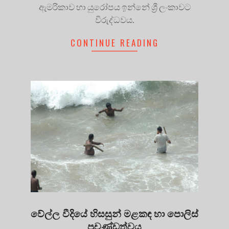
ඇමරිකාව හා යුරෝපය ඉන්නේ ශ්‍රී ලංකාවට
විරුද්ධවය.
CONTINUE READING
වේල්ල වීදියේ හිසසුන් මළකඳ හා පොලිස්
ප්‍රචණ්ඩත්වය