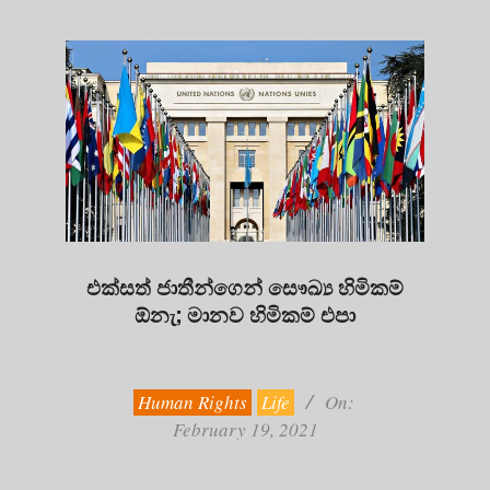
එක්සත් ජාතීන්ගෙන් සෞඛ්‍ය හිමිකම්
ඕනැ; මානව හිමිකම් එපා
2021-
02-
19
Human Rights
Life
On:
February 19, 2021