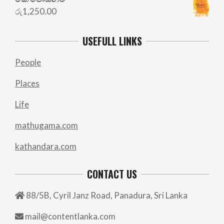
රු
1,250.00
USEFULL LINKS
People
Places
Life
mathugama.com
kathandara.com
CONTACT US
88/5B, Cyril Janz Road, Panadura, Sri Lanka
mail@contentlanka.com