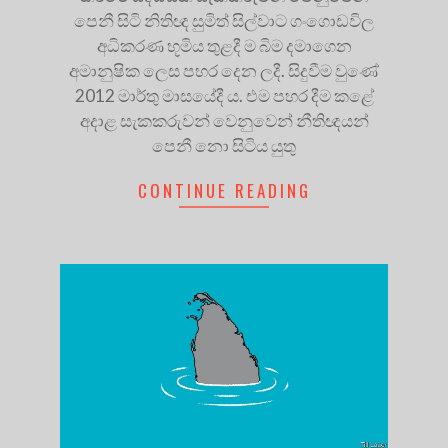
පෙනී සිටි නිතිඥ සුමිත් සිල්වාට ගංගොඩවිල
අධිකරණ භූමිය තුළදී ම බිම දමාගෙන
අමානුෂික ලෙස පහර දෙන ලදී. සිදුවීම වුණේ
2012 මාර්තු මාසයේදී ය. එම පහර දීම කළේ
අදාළ සැකකරුවන් වෙනුවෙන් නීතිඥයන්
පෙනී නො සිටිය යුතු
CONTINUE READING