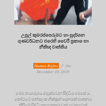
උපුල් කුමරප්පෙරුමට හා සුදර්ශන
ගුණවර්ධනට එරෙහි වෛරී ප්‍රකාශ හා
නීතිඥ වෘත්තිය
2019-
12-
10
Human Rights
On:
December 10, 2019
මෙම ඡායාරූපයේ දැක්වෙන සිද්ධිය මෙසේ ය.
කෝට්ටේ පන්සලක භික්ෂූන් දෙනමක් ඝාතනය
කිරීමේ සිද්ධියක සැකකරුවන් වෙනුවෙන්