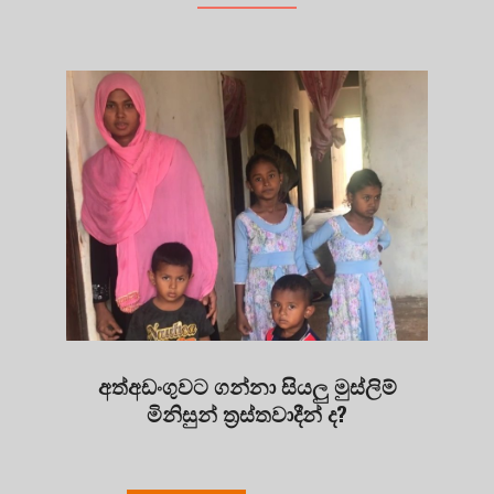
අත්අඩංගුවට ගන්නා සියලු මුස්ලිම්
මිනිසුන් ත්‍රස්තවාදීන් ද?
2019-
08-