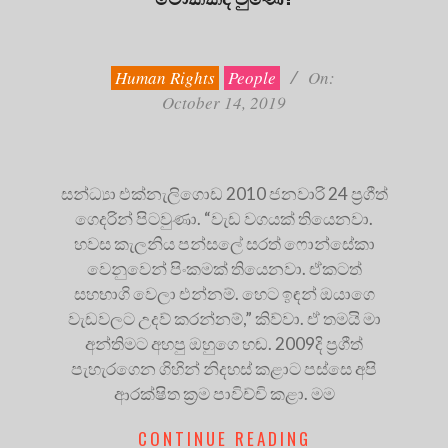
2019-
10-
14
Human Rights
People
On:
October 14, 2019
සන්ධ්‍යා එක්නැලිගොඩ 2010 ජනවාරි 24 ප්‍රගීත්
ගෙදරින් පිටවුණා. “වැඩ වගයක් තියෙනවා.
හවස කැලනිය පන්සලේ සරත් ෆොන්සේකා
වෙනුවෙන් පිංකමක් තියෙනවා. ඒකටත්
සහභාගි වෙලා එන්නම්. හෙට ඉඳන් ඔයාගෙ
වැඩවලට උදව් කරන්නම්,” කිව්වා. ඒ තමයි මා
අන්තිමට අහපු ඔහුගෙ හඬ. 2009දි ප්‍රගීත්
පැහැරගෙන ගිහින් නිදහස් කළාට පස්සෙ අපි
ආරක්ෂිත ක්‍රම පාවිච්චි කළා. මම
CONTINUE READING