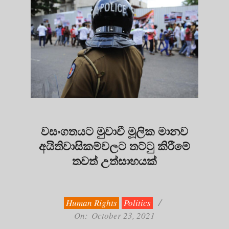
වසංගතයට මුවාවී මූලික මානව
අයිතිවාසිකම්වලට තට්ටු කිරීමේ
තවත් උත්සාහයක්
2021-
10-
23
Human Rights
Politics
On:
October 23, 2021