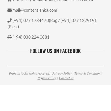
mail@contentlanka.com
(+94) 077 1734470(Raj) / (+94) 077 1229191
(Para)
(+94) 038 224 0881
FOLLOW US ON FACEBOOK
Praja.lk
© All rights reserved. |
Privacy Policy
|
Terms & Condition
|
Refund Policy
|
Contact us