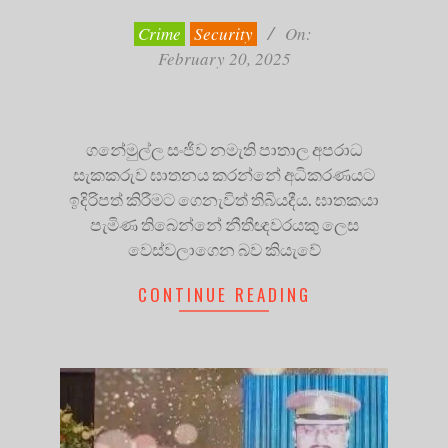
02-
20
Crime
Security
On:
February 20, 2025
ගනේමුල්ල සංජීව නමැති පාතාල අපරාධ
සැකකරුව ඝාතනය කරන්නේ අධිකරණයට
ඉදිරිපත් කිරීමට ගෙනැවිත් තිබියදීය. ඝාතකයා
පැමිණ තිබෙන්නේ නීතීඥවරයකු ලෙස
වෙස්වලාගෙන බව කියැවේ
CONTINUE READING