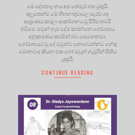
මේ දේශපාලනය අප තේරුම් ගත යුතුයි.
අලුතෙන්ම මේ හිඟන තුවාලෙ සැරව ගඳ
ආඝ්‍රාණය කරලා ආකර්ශනය වූ පිරිස තමයි
ජවිපෙ. ඔවුන් හැම දේම කරන්නෙ ගෝඨාභය
අනුකරණය කරමින් බව පෙනෙනවා.
ගෝඨාභයට වූ දේ ඔවුන්ට නොවෙන්නට හේතු
මොනවාද කියන එක හෝ ඔවුන් ගැඹුරින් සිතිය
යුතුයි.
CONTINUE READING