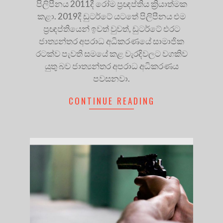
පිලිපීනය 2011දී රෝම ප්‍රඥප්තිය ක්‍රියාත්මක
කළා. 2019දී ඩුටර්ටේ යටතේ පිලිපීනය එම
ප්‍රඥප්තියෙන් ඉවත් වුවත්, ඩුටර්ටේ එරට
ජාත්‍යන්තර අපරාධ අධිකරණයේ සාමාජික
රටක්ව පැවති සමයේ කළ වැරදිවලට වගකිව
යුතු බව ජාත්‍යන්තර අපරාධ අධිකරණය
පවසනවා.
CONTINUE READING