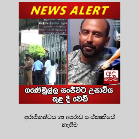
අරාජිකත්වය හා අපරාධ සංස්කෘතියේ
නැගීම
2025-