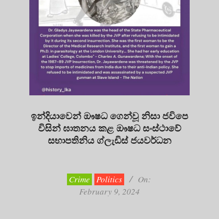
ඉන්දියාවෙන් ඖෂධ ගෙන්වූ නිසා ජවිපෙ
විසින් ඝාතනය කළ ඖෂධ සංස්ථාවේ
සභාපතිනිය ග්ලැඩිස් ජයවර්ධන
2024-
02-
09
Crime
Politics
On:
February 9, 2024