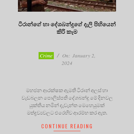
ටිරාන්ගේ හා දේශබන්දුගේ දැලි පිහියෙන්
කිරි කෑම
2024-
01-
02
Crime
On:
January 2,
2024
මහජන ආරක්ෂක ඇමති ටිරාන් අලස් හා
වැඩබලන පොලිස්පති දේශබන්දු මේ දිනවල
යුක්තිය නමින් දැවැන්ත මෙහෙයුමක්
මත්ද්‍රව්‍යවලට එරෙහිව ආරම්භ කර ඇත.
CONTINUE READING