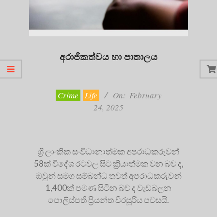
අරාජිකත්වය හා පාතාලය
2025-
02-
24
Crime
Life
On:
February
24, 2025
ශ්‍රී ලාංකික සංවිධානාත්මක අපරාධකරුවන්
58ක් විදේශ රටවල සිට ක්‍රියාත්මක වන බව ද,
ඔවුන් සමග සම්බන්ධ තවත් අපරාධකරුවන්
1,400ක් පමණ සිටින බව ද වැඩබලන
පොලිස්පති ප්‍රියන්ත වීරසූරිය පවසයි.