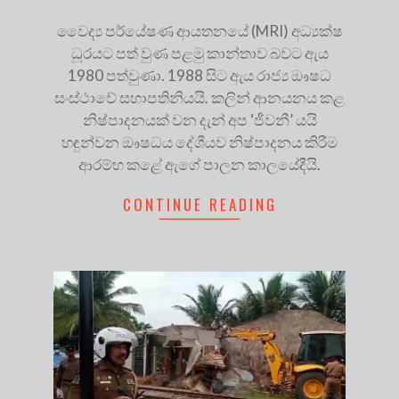
වෛද්‍ය පර්යේෂණ ආයතනයේ (MRI) අධ්‍යක්ෂ
ධූරයට පත් වුණ පළමු කාන්තාව බවට ඇය
1980 පත්වුණා. 1988 සිට ඇය රාජ්‍ය ඖෂධ
සංස්ථාවේ සභාපතිනියයි. කලින් ආනයනය කළ
නිෂ්පාදනයක් වන දැන් අප ‘ජීවනී’ යයි
හඳුන්වන ඖෂධය දේශීයව නිෂ්පාදනය කිරීම
ආරම්භ කළේ ඇගේ පාලන කාලයේදීයි.
CONTINUE READING