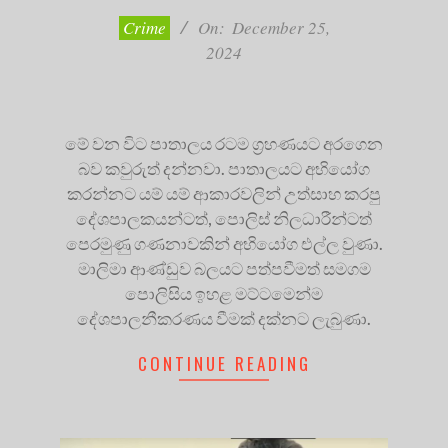
25
Crime
On:
December 25,
2024
මේ වන විට පාතාලය රටම ග්‍රහණයට අරගෙන
බව කවුරුත් දන්නවා. පාතාලයට අභියෝග
කරන්නට යම් යම් ආකාරවලින් උත්සාහ කරපු
දේශපාලකයන්ටත්, පොලිස් නිලධාරීන්ටත්
පෙරමුණු ගණනාවකින් අභියෝග එල්ල වුණා.
මාලිමා ආණ්ඩුව බලයට පත්පවීමත් සමගම
පොලිසිය ඉහළ මට්ටමෙන්ම
දේශපාලනීකරණය වීමක් දක්නට ලැබුණා.
CONTINUE READING