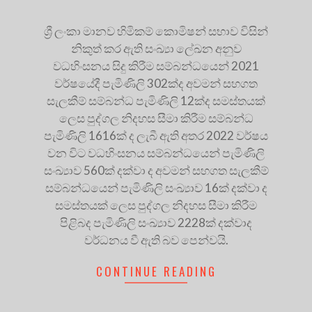
ශ්‍රී ලංකා මානව හිමිකම් කොමිෂන් සභාව විසින්
නිකුත් කර ඇති සංඛ්‍යා ලේඛන අනුව
වධහිංසනය සිදු කිරීම සම්බන්ධයෙන් 2021
වර්ෂයේදී පැමිණිලි 302ක්ද අවමන් සහගත
සැලකීම් සම්බන්ධ පැමිණිලි 12ක්ද සමස්තයක්
ලෙස පුද්ගල නිදහස සීමා කිරීම සම්බන්ධ
පැමිණිලි 1616ක් ද ලැබී ඇති අතර 2022 වර්ෂය
වන විට වධහිංසනය සම්බන්ධයෙන් පැමිණිලි
සංඛ්‍යාව 560ක් දක්වා ද අවමන් සහගත සැලකීම්
සම්බන්ධයෙන් පැමිණිලි සංඛ්‍යාව 16ක් දක්වා ද
සමස්තයක් ලෙස පුද්ගල නිදහස සීමා කිරීම
පිළිබද පැමිණිලි සංඛ්‍යාව 2228ක් දක්වාද
වර්ධනය වී ඇති බව පෙන්වයි.
CONTINUE READING