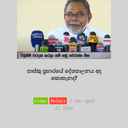
පාස්කු ප්‍රහාරයේ දේශපාලනය අද
කොතැනද?
2024-
04-
21
Crime
Politics
On:
April
21, 2024