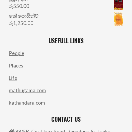
රු
550.00
කේ පොයින්ට්
රු
1,250.00
USEFULL LINKS
People
Places
Life
mathugama.com
kathandara.com
CONTACT US
88/5B, Cyril Janz Road, Panadura, Sri Lanka