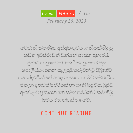
02-
20
Crime
Politics
On:
February 20, 2025
මෙවැනි ක්ෂණික අත්අඩංගුවට ගැනීමක් සිදු වූ
තවත් අවස්ථාවක් වන්නේ පාස්කු ප්‍රහාරයි.
ප්‍රහාර මාලාවෙන් කෙටි කාලයකට පසු
පොලිසිය ඝාතන සැලසුම්කරුවන් වූ ඊබ්‍රාහිම්
සහෝදරයින්ගේ ගෙදර සොයා යාමට සමත් විය.
එතැන ද තවත් පිපිරීමක් හා හානි සිදු විය. බුද්ධි
අංශවලට ප්‍රහාරකයන් සමග සම්බන්ධකම් තිබූ
බවට මහ හඬක් නැංවේ.
CONTINUE READING