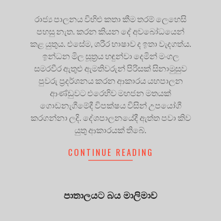
රාජ්‍ය පාලනය විහිළු කතා කීම තරම් ලෙහෙසි
පහසු නැත. කරන කියන දේ අවබෝධයෙන්
කළ යුතුය. එසේම, ශරීර භාෂාව ද ඉතා වැදගත්ය.
ඉන්ධන මිල සූත්‍රය හඳුන්වා දෙමින් මංගල
සමරවීර ඇතුළු ඇමතිවරුන් පිරිසක් සිනාමුසුව
පුවරු ප්‍රදර්ශනය කරන ආකාරය යහපාලන
ආණ්ඩුවට එරෙහිව මහජන මතයක්
ගොඩනැගීමේදී විපක්ෂය විසින් උපයෝගී
කරගන්නා ලදි. දේශපාලනයේදී ඇත්ත පවා කිව
යුතු ආකාරයක් තිබේ.
CONTINUE READING
පාතාලයට බය මාලිමාව
2024-
12-