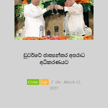
ඩුටර්ටේ ජාත්‍යන්තර අපරාධ
අධිකරණයට
2025-
03-
12
Crime
Life
On:
March 12,
2025