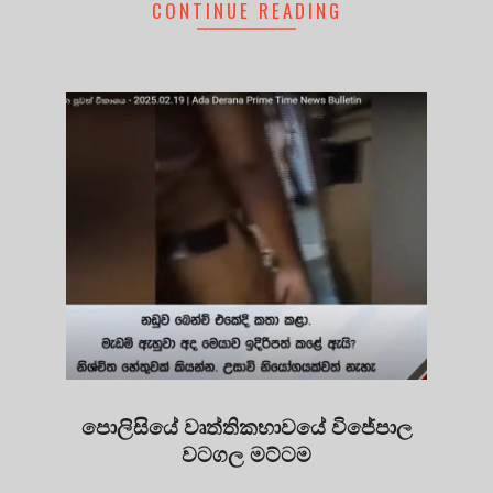
CONTINUE READING
පොලිසියේ වෘත්තිකභාවයේ විජේපාල
වටගල මට්ටම
2025-