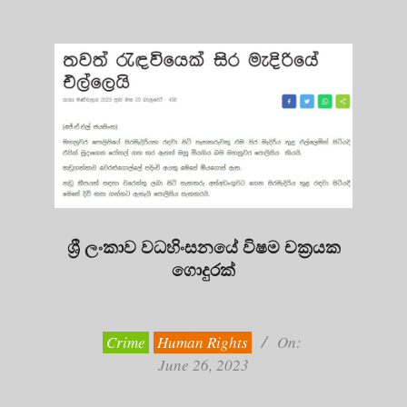
ශ්‍රී ලංකාව වධහිංසනයේ විෂම චක්‍රයක
ගොදුරක්
2023-
06-
26
Crime
Human Rights
On:
June 26, 2023