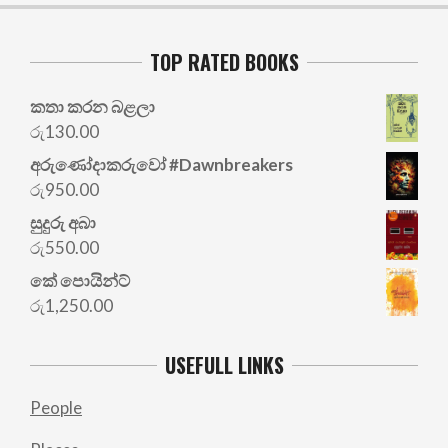
TOP RATED BOOKS
කතා කරන බළලා
රු
130.00
අරු‍ණෝදාකරුවෝ #Dawnbreakers
රු
950.00
සුදුරු අබා
රු
550.00
කේ පොයින්ට්
රු
1,250.00
USEFULL LINKS
People