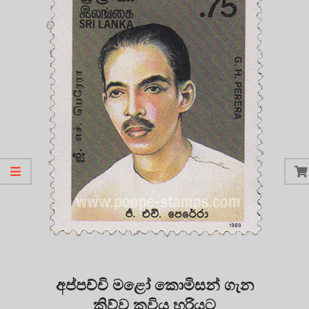
අප්පච්චි මළෝ කොමිසන් ගැන
කිව්ව කවිය හරියට