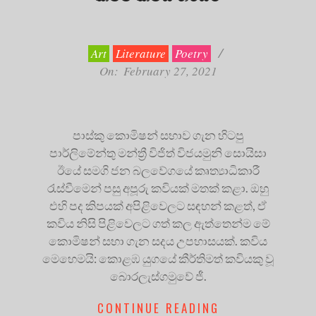
2021-
02-
27
Art
Literature
Poetry
On:
February 27, 2021
පාස්කු කොමිෂන් සභාව ගැන හිටපු
පාර්ලිමේන්තු මන්ත්‍රී විජිත් විජයමුනි සොයිසා
ඊයේ සමගි ජන බලවේගයේ කෘත්‍යාධිකාරී
රැස්වීමෙන් පසු අපූරු කවියක් මතක් කළා. ඔහු
එහි පද කිපයක් අපිළිවෙලට සඳහන් කළත්, ඒ
කවිය නිසි පිළිවෙලට ගත් කල ඇත්තෙන්ම මේ
කොමිෂන් සභා ගැන සදය උපහාසයක්. කවිය
මෙහෙමයි: කොළඹ යුගයේ කීර්තිමත් කවියකු වූ
බොරලැස්ගමුවේ ජී.
CONTINUE READING