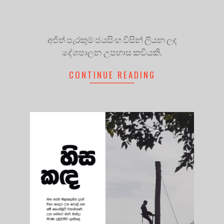
අජිත් පැරකුම් ජයසිංහ විසින් ලියන ලද
දේශපාලන උපහාස කවියකි.
CONTINUE READING