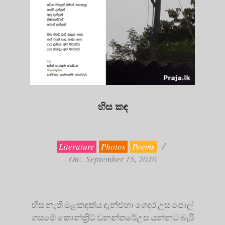
හිස කඳ
2020-
09-
15
Literature
Photos
Poems
On:
September 15, 2020
හිස නැති මළකඳක්ය දැන්එහා ගෙදර උස පොල්
ගසමේ කොන්ක්‍රිට් වනන්තරේඋස යන්නට බැරි