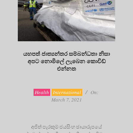
යහපත් ජාත්‍යන්තර සම්බන්ධතා නිසා
අපට නොමිලේ ලැබෙන කොවිඩ්
එන්නත
2021-
03-
07
Health
International
On:
March 7, 2021
අජිත් පැරකුම් ජයසිංහ ඡායාරූපයේ