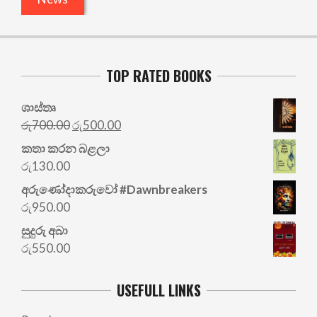
TOP RATED BOOKS
ශාස්තෘ
Original
Current
රු
700.00
රු
500.00
price
price
කතා කරන බළලා
was:
is:
රු
130.00
රු700.00.
රු500.00.
අරු‍ණෝදාකරුවෝ #Dawnbreakers
රු
950.00
සුදුරු අබා
රු
550.00
USEFULL LINKS