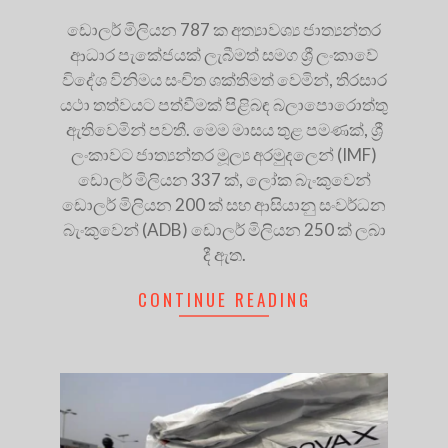
ඩොලර් මිලියන 787 ක අත්‍යාවශ්‍ය ජාත්‍යන්තර
ආධාර පැකේජයක් ලැබීමත් සමග ශ්‍රී ලංකාවේ
විදේශ විනිමය සංචිත ශක්තිමත් වෙමින්, තිරසාර
යථා තත්වයට පත්වීමක් පිළිබඳ බලාපොරොත්තු
ඇතිවෙමින් පවතී. මෙම මාසය තුළ පමණක්, ශ්‍රී
ලංකාවට ජාත්‍යන්තර මූල්‍ය අරමුදලෙන් (IMF)
ඩොලර් මිලියන 337 ක්, ලෝක බැංකුවෙන්
ඩොලර් මිලියන 200 ක් සහ ආසියානු සංවර්ධන
බැංකුවෙන් (ADB) ඩොලර් මිලියන 250 ක් ලබා
දී ඇත.
CONTINUE READING