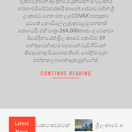
දැක්වෙන්නේ අද දිනයේ යුනිසෙෆ් සංවිධානය
හරහා එමිරේට්ස් ස්කයි කාගෝ සේවාව මගින් ශ්‍රී
ලංකාවට ගෙන එන ලද COVAX පහසුකම
යටතේ නොමිලේ ලැබුණු පළමු එන්නත්
තොගයයි. එහි මාත්‍රා 264,000ක් අඩංගු වෙනවා.
ඊයේ දිනයේත් ශ්‍රී ලංකාවේ කොවිඩ්-19
හේතුවෙන් අවම වශයෙන් වැඩිහිටියන්
තිදෙනෙකු මියගොස් තිබේ. පෝලිම පැන
එන්නත ලබාගත් ඇතැමුන්ගේත්,
CONTINUE READING
Latest
ී: වෙනත් යථාර්ථයකට කවුළුවක්
ශ්‍රී ලංකාවේ ණය ශ්
News