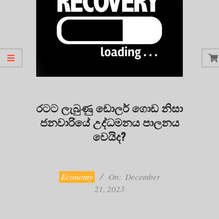
රටට ලැබුණු ඩොලර් ගොඩ නිසා
ජනවාරියේ උද්ධමනය පාලනය
වෙයිද?
2023-
12-
21
Economy
On:
December
21, 2023