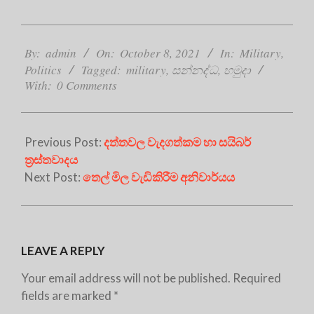
2021-
10-
By:
admin
On:
October 8, 2021
In:
Military
,
08
Politics
Tagged:
military
,
සන්නද්ධ
,
හමුදා
With:
0 Comments
Previous Post:
දත්තවල වැදගත්කම හා සයිබර්
ත්‍රස්තවාදය
Next Post:
තෙල් මිල වැඩිකිරීම අනිවාර්යය
LEAVE A REPLY
Your email address will not be published.
Required
fields are marked
*