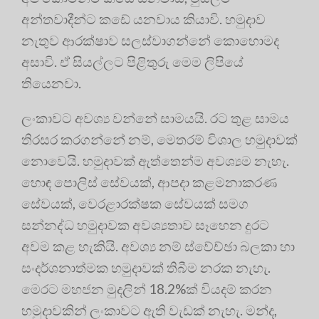
අන්තවාදීන්ට කඩේ යනවාය කියාවි. හමුදාව
නැතුව ආරක්ෂාව සලස්වාගන්නේ කොහොමද
අසාවි. ඒ සියල්ලට පිළිතුරු මෙම ලිපියේ
තියෙනවා.
ලංකාවට අවශ්‍ය වන්නේ සාමයයි. රට තුළ සාමය
තිරසර කරගන්නේ නම්, මෙතරම් විශාල හමුදාවක්
නොවෙයි. හමුදාවක් ඇත්තෙන්ම අවශ්‍යම නැහැ.
හොඳ පොලිස් සේවයක්, ආපදා කළමනාකරණ
සේවයක්, වෙරළාරක්ෂක සේවයක් සමග
සන්නද්ධ හමුදාවක අවශ්‍යතාව සෑහෙන දුරට
අවම කළ හැකියි. අවශ්‍ය නම් ස්වේච්ඡා බලකා හා
සංදර්ශනාත්මක හමුදාවක් තිබීම නරක නැහැ.
මෙරට මහජන මුදලින් 18.2%ක් වියදම් කරන
හමුදාවකින් ලංකාවට ඇති වැඩක් නැහැ. මන්ද,