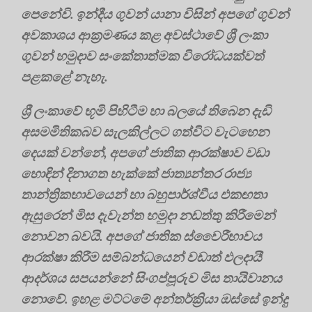
පෙනේවි. ඉන්දීය ගුවන් යානා විසින් අපගේ ගුවන්
අවකාශය ආක්‍රමණය කළ අවස්ථාවේ ශ්‍රී ලංකා
ගුවන් හමුදාව සංකේතාත්මක විරෝධයක්වත්
පළකළේ නැහැ.
ශ්‍රී ලංකාවේ භූමි පිහිටීම හා බලයේ තිබෙන දැඩි
අසමමිතිකබව සැලකිල්ලට ගත්විට වැටහෙන
දෙයක් වන්නේ, අපගේ ජාතික ආරක්ෂාව වඩා
හොඳින් දිනාගත හැක්කේ ජාත්‍යන්තර රාජ්‍ය
තාන්ත්‍රිකභාවයෙන් හා බහුපාර්ශ්වීය එකඟතා
ඇසුරෙන් මිස දැවැන්ත හමුදා නඩත්තු කිරීමෙන්
නොවන බවයි. අපගේ ජාතික ස්වෛරීභාවය
ආරක්ෂා කිරීම සම්බන්ධයෙන් වඩාත් ඵලදායී
ආදර්ශය සපයන්නේ සිංගප්පූරුව මිස තායිවානය
නොවේ. ඉහළ මට්ටමේ අන්තර්ක්‍රියා ඔස්සේ ඉන්දු