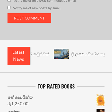
Notify me of follow-up comments by email.
Notify me of new posts by email.
Latest
ත් යථාර්ථයකට කවුළුවක්
ශ්‍රී ලංකාවේ ණය ශ්‍රේණිගත
News
TOP RATED BOOKS
කේ පොයින්ට්
රු
1,250.00
ශාස්තෘ