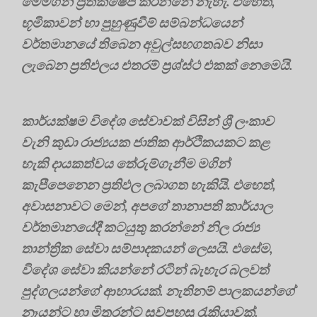
මෙමගින් ප්‍රතික්ෂේප කරන්නේ නැහැ. එහෙත්,
භූමිකාවන් හා පුහුණුවීම් සම්බන්ධයෙන්
වර්තමානයේ තිබෙන අවුල්සහගතබව නිසා
ලැබෙන ප්‍රතිඵලය එතරම් ප්‍රශ්ස්ථ එකක් නෙමෙයි.
කාර්යක්ෂම විදේශ සේවාවක් විසින් ශ්‍රී ලංකාව
වැනි කුඩා රාජ්‍යයක ජාතික ආර්ථිකයකට කළ
හැකි දායකත්වය තේරුම්ගැනීම මගින්
කැපීපෙනෙන ප්‍රතිඵල ලබාගත හැකියි. එහෙත්,
අවාසනාවට මෙන්, අපගේ තානාපති කාර්යාල
වර්තමානයේදී කටයුතු කරන්නේ නිල රාජ්‍ය
තාන්ත්‍රික සේවා සම්පාදකයන් ලෙසයි. එසේම,
විදේශ සේවා කියන්නේ රටින් බැහැර බලවත්
පුද්ගලයන්ගේ ආහාරයක්. නැතිනම් පාලකයන්ගේ
නෑයන්ට හා මිතුරන්ට සුවපහසු රැකියාවක්.