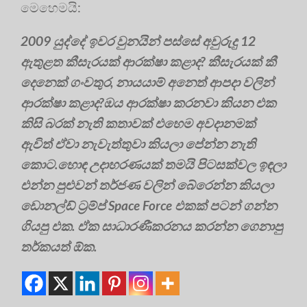
මෙහෙමයි:
2009 යුද්දේ ඉවර වුනයින් පස්සේ අවුරුදු 12
ඇතුළත කීසැරයක් ආරක්ෂා කළාද? කීසැරයක් කී
දෙනෙක් ගංවතුර, නායයාම් අනෙත් ආපදා වලින්
ආරක්ෂා කළාද?ඔය ආරක්ෂා කරනවා කියන එක
කිසි බරක් නැති කතාවක් එහෙම අවදානමක්
ඇවිත් ඒවා නැවැත්තුවා කියලා පේන්න නැති
කොට.හොඳ උදාහරණයක් තමයි පිටසක්වල ඉඳලා
එන්න පුළුවන් තර්ජණ වලින් බේරෙන්න කියලා
ඩොනල්ඩ් ට්‍රම්ප් Space Force එකක් පටන් ගන්න
ගියපු එක. ඒක සාධාරණීකරනය කරන්න ගෙනාපු
තර්කයත් ඕක.