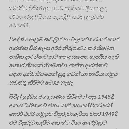
සමරජීව විසින් අප වෙබ් අඩවියට ලියන ලද
අර්ථශාස්ත්‍ර ලිපියක පැහැදිලි කරනු ලැබුවේ
මෙසේයි:
විදේශීය ආක්‍රමණවලින් හා බලහත්කාරයන්ගෙන්
ආරක්ෂා වීම ලෙස අර්ථ නිරූපණය කර තිබෙන
ජාතික ආරක්ෂාව නම් පොදු යහපත සැපයිය හැකි
ආකාර කීපයක් තිබෙනවා. ජාතික ආරක්ෂාව
සඳහා අනිවාර්යයෙන් යුද, ගුවන් හා නාවික හමුදා
නඩත්තු කිරීමට අවශ්‍ය නැහැ.
සිවිල් යුද්ධය ජයග්‍රහණය කිරීමෙන් පසු, 1948දී,
කොස්ටාරිකාවේ ජනාධිපති හොසේ ෆිගර්රෙස්
ෆෙරර් එරට හමුදාව විසුරුවාහැරියා. වසර 1949දී,
එම විසුරුවාහැරීම කොස්ටාරිකා ආණ්ඩුක්‍රම