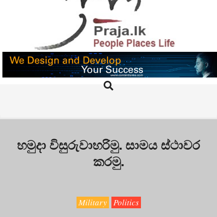
Skip
to
content
PRAJA.LK
Search
Primary
Navigation
Menu
හමුදා විසුරුවාහරිමු. සාමය ස්ථාවර
කරමු.
Military
Politics