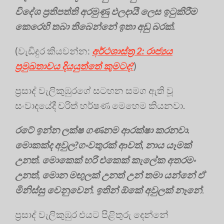
විදේශ ප්‍රතිපත්ති අරමුණු ඵලදායී ලෙස ඉටුකිරීම
කෙරෙහි තබා තිබෙන්නේ ඉතා අඩු බරක්.
(වැඩිදුර කියවන්න:
අර්ථශාස්ත්‍ර 2: රාජ්‍යය
ප්‍රමුඛතාවය දියයුත්තේ කුමටද?
)
ප්‍රසාද් වැලිකුඹුරගේ සටහන සමග ඇති වූ
සංවාදයේදී චරිත් හර්ෂණ මෙහෙම කියනවා.
රටේ ඉන්න ලක්ෂ ගණනම ආරක්ෂා කරනවා.
මොකක්ද අවුල?ගංවතුරක් ආවත්, නාය යෑමක්
උනත්. මොකෙක් හරි එකෙක් කැලේක අතරමං
උනත්, මොන මඟුලක් උනත් උන් තමා යන්නේ ඒ
මිනිස්සු වෙනුවෙන්. ඉතින් ඕකේ අවුලක් නෑනේ
.
ප්‍රසාද් වැලිකුඹුර එයට පිළිතුරු දෙන්නේ