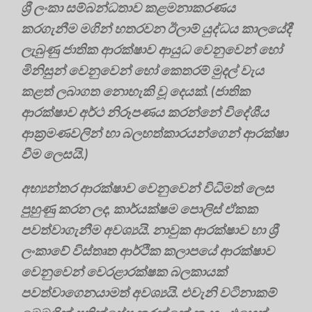
ශ්‍රී ලංකා සම්බන්ධතාව කළමනාකරණය
කරගැනීම මගින් හතරවන ඊලාම් යුද්ධය කාලයේදී
ලැබුණු ජාතික ආරක්ෂාව ආයුධ වෙනුවෙන් හෝ
මිනිසුන් වෙනුවෙන් හෝ කෙතරම් මුදල් වැය
කළත් ලබාගත නොහැකි වූ දෙයක්. (ජාතික
ආරක්ෂාව අර්ථ නිරූපණය කරන්නේ විදේශීය
ආක්‍රමණවලින් හා බලහත්කාරයන්ගෙන් ආරක්ෂා
වීම ලෙසයි.)
අභ්‍යන්තර ආරක්ෂාව වෙනුවෙන් විධිමත් ලෙස
පුහුණු කරන ලද, කාර්යක්ෂම පොලිස් ඒකක
පවත්වාගැනීම අවශ්‍යයි. නාවුක ආරක්ෂාව හා ශ්‍රී
ලංකාවේ විස්තෘත ආර්ථික කලාපයේ ආරක්ෂාව
වෙනුවෙන් වෙරළාරක්ෂක බලකායක්
පවත්වාගෙනයාමත් අවශ්‍යයි. එවැනි වටිනාකම්