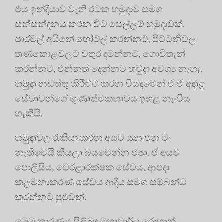
එය ඉන්දියාව වැනි රටක හමුදාව සමග
සන්සන්දනය කරන විට සෙල්ලම් හමුදාවක්.
පාරවල් අයිනේ හෝටල් කරන්නට, පිට්ටනිවල
තණකොළවලට වතුර දමන්නට, ගොවිතැන්
කරන්නට, එන්නත් දෙන්නට හමුදා අවශ්‍ය නැහැ.
හමුදා නඩත්තු කිරීමට කරන වියදමෙන් ඒ ඒ අදාළ
සේවාවන්ගේ ගුණාත්මකභාවය ඉහළ නැංවිය
හැකියි.
හමුදාවල රැකියා කරන අයට යන එන මං
නැතිවෙයි කියලා බයවෙන්න එපා. ඒ අයව
පොලිසිය, වෙරළාරක්ෂක සේවය, ආපදා
කළමනාකරණ සේවය ආදිය සමග සම්බන්ධ
කරන්නට පුළුවන්.
මෙම කාරණය පිළිබඳ මහාචාර්ය රොහාන්