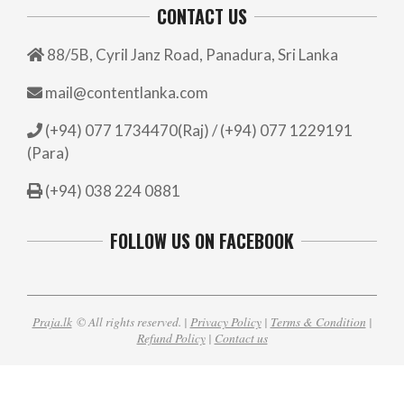
CONTACT US
88/5B, Cyril Janz Road, Panadura, Sri Lanka
mail@contentlanka.com
(+94) 077 1734470(Raj) / (+94) 077 1229191
(Para)
(+94) 038 224 0881
FOLLOW US ON FACEBOOK
Praja.lk
© All rights reserved. |
Privacy Policy
|
Terms & Condition
|
Refund Policy
|
Contact us