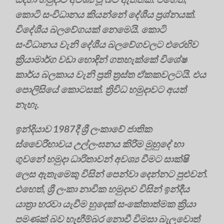
කොටි සංවිධානය කියන්නේ දේශීය ප්‍රශ්නයක්.
විදේශීය බලවේගයක් නෙමෙයි. කොටි
සංවිධානය වැනි දේශීය බලවේගවලට එරෙහිව
ක්‍රියාමාර්ග වඩා හොඳින් ගතහැක්කේ විශේෂ
කාර්ය බලකාය වැනි ප්‍රති ත්‍රස්ත ඒකකවලටයි. එය
පොලිසියේ කොටසක්. ත්‍රිවිධ හමුදාවට අයත්
නැහැ.
ඉන්දියාව 1987දී ශ්‍රී ලංකාවේ ජාතික
ස්වෛරීභාවය උල්ලංඝනය කිරීම මුහුදේ හා
ගුවනේ හමුදා ධාරිතාවන් අවශ්‍ය වීමට සාක්ෂි
ලෙස ඇතැමෙකු විසින් පෙන්වා දෙන්නට පුළුවන්.
එහෙත්, ශ්‍රී ලංකා නාවික හමුදාව විසින් ඉන්දීය
යාත්‍රා හරවා යැවීම හුදෙක් සංකේතාත්මක ක්‍රියා
පමණක් බව හැඟීම්බර නොවී විමසා බැලුවොත්