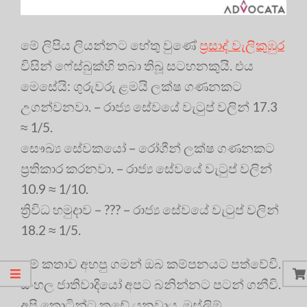
මේ ලිපිය ලියන්නට හේතු වුණේ
ප්‍රසාද් වැලිකුඹුර
විසින් ෆේස්බුක්හි තබා තිබූ සටහනකුයි. එය
මෙසේයි: ගුරුවරු ළමයි ලක්ෂ ගණනකට
උගන්වනවා. – රාජ්‍ය සේවයේ වැටුප් වලින් 17.3
≈ 1/5.
සෞඛ්‍ය සේවකයෝ – රෝගීන් ලක්ෂ ගණනකට
ප්‍රතිකාර කරනවා. – රාජ්‍ය සේවයේ වැටුප් වලින්
10.9 ≈ 1/10.
ත්‍රිවිධ හමුදාව – ??? – රාජ්‍ය සේවයේ වැටුප් වලින්
18.2 ≈ 1/5.
මේ කතාව අහපු ගමන් ඔබ කම්පනයට පත්වේවි.
සිංහල ජාතිවාදියෝ අපට බනින්නට පටන් ගනීවි.
අපි කොටින්ට කඩේ යනවාය, මුස්ලිම්