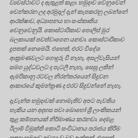
ව්‍යවස්ථාවට ද ඇතුළත් කළා. හමුදාව වෙනුවෙන්
වෙන්කරන ලද අරමුදල් දැන් කැපකරනු ලබන්නේ
ආරක්ෂාව, අධ්‍යාපනය හා සංස්කෘතිය
වෙනුවෙනුයි. කොස්ටාරිකාව පොලිස් මුර
බලකායක් පවත්වාගෙන යනවා. කොස්ටාරිකාව
දූපතක් නෙමෙයි. එහෙත්, එරට විදේශ
ආක්‍රමණවලට ගොදුරු වී නැහැ. අසල්වැසියන්
සමග යුද්ධවලට ද පැටලී නැහැ. සෙසු ලතින්
ඇමරිකානු රටවල නිරන්තරයෙන් සිදුවන
ආකාරයේ කුමන්ත්‍රණ ද එරට සිදුවන්නේ නැහැ.
දැවැන්ත හමුදාවක් නොමැතිව අපට පැවතිය
හැකිය යන අදහස පවා බොහෝ ශ්‍රී ලාංකිකයන්
තුළ කම්පනයක් නිර්මාණය කරනවා. දෙමළ
ඊලාම් විමුක්ති කොටි සංවිධානය පරාජය කිරීම
සඳහා හමුදාව අවශ්‍ය වූ බව ඇත්තක්. එහෙත්,