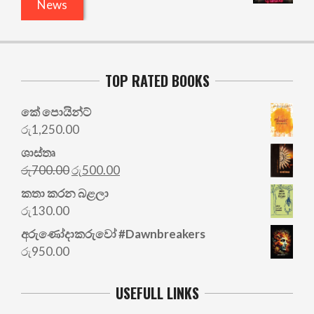
News
TOP RATED BOOKS
කේ පොයින්ට්
රු
1,250.00
ශාස්තෘ
Original
Current
රු
700.00
රු
500.00
price
price
කතා කරන බළලා
was:
is:
රු
130.00
රු700.00.
රු500.00.
අරු‍ණෝදාකරුවෝ #Dawnbreakers
රු
950.00
USEFULL LINKS