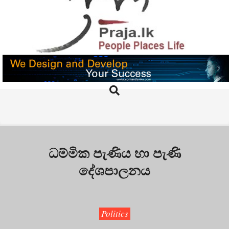
Skip
to
content
PRAJA.LK
Search
Primary
Navigation
Menu
ධම්මික පැණිය හා පැණි
දේශපාලනය
Politics