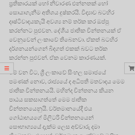
ප්‍රතිකාරයක් හෝ නිවාරණ එන්නතක් හෝ
සොයාගැනීම අතිශය දුෂ්කරයි. විද්‍යාව බටහිර
දෘෂ්ටිවාදයකැයි අවශ්‍ය නම් තර්ක කර ඔප්පු
කරන්නට පුළුවන. දේශීය ජාතික චින්තනයක් ඒ
වෙනුවෙන් ලංකාවේ තිබෙනවා. ඒකත් බටහිර
දර්ශනයන්ගෙන් බිඳගත් එකක් බවට තර්ක
කරන්න පුළුවන්. ඒක වෙනම කාරණයක්.
මේ වන විට, ශ්‍රී ලංකාවේ සිංහල සමාජයේ
පමණක් නොව, රාජ්‍යයේ ද අධිපති මතවාදය මෙම
ජාතික චින්තනයයි. මහින්ද චින්තනය කියන
පාඨය සකසාගත්තේ මෙම ජාතික
චින්තනයෙනුයි. වර්තමානයේදී එය
ගෝඨාභයගේ මිලිටරි චින්තනයෙන්
සෞභාග්‍යයේ දැක්ම ලෙස අච්චාරු දමා