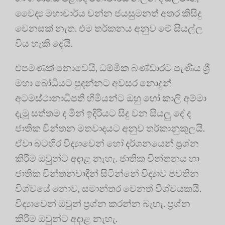
වෛද්‍ය මහාචාර්ය චන්න ජයසුමනත් අතර කිසිදු
වෙනසක් නැත. එම තර්කනය අනුව මේ සියල්ල
විය හැකි දේයි.
එපමණක් නොවෙයි, ධම්මික බණ්ඩාරට පැණිය ශ්‍රී
මහා බෝධියට පුදන්නට අවසර නොදුන්
අටමස්ථානාධිපති හිමියන්ට ඔහු හෝ කාලි අම්මා
දැමූ සත්තම ද මින් ඉදිරියට සිදු වන සියලු දේ ද
ජාතික චින්තන මතවාදයට අනුව තර්කානුකූලයි.
ඒවා බටහිර විද්‍යාවෙන් හෝ දර්ශනයෙන් ප්‍රශ්න
කිරීම ඔවුන්ට අදාළ නැහැ. ජාතික චින්තනය හා
ජාතික චින්තනවාදීන් සිටින්නේ විද්‍යාව පවතින
විශ්වයේ නොව, සමාන්තර වෙනත් විශ්වයකයි.
විද්‍යාවෙන් ඔවුන් ප්‍රශ්න කරන්න බැහැ. ප්‍රශ්න
කිරීම ඔවුන්ට අදාළ නැහැ.