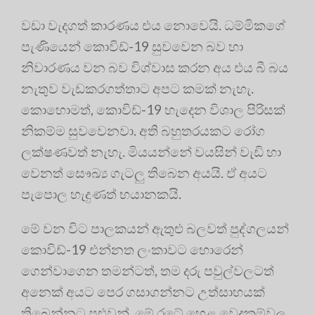
වඩා වැදගත් කාරණය එය නොවෙයි. ධම්මිකගේ
පැණියෙන් කොවිඩ්-19 සුවවෙන බව හා
නිවාරණය වන බව විශ්වාස කරන අය එය බී බය
නැතුව වැඩකරගත්තාට අපට කමක් නැහැ.
කොහොමත්, කොවිඩ්-19 හැදෙන විශාල පිරිසක්
නිකම්ම සුවවෙනවා. අති බහුතරයකට රෝග
ලක්ෂණවත් නැහැ. මියයන්නේ වයසින් වැඩි හා
වෙනත් සෞඛ්‍ය ගැටලු තිබෙන අයයි. ඒ අයට
පැපොල හැදුණත් භයානකයි.
මේ වන විට පාලකයන් ඇතුළු බලවත් පුද්ගලයන්
කොවිඩ්-19 එන්නත ලංකාවට හොරෙන්
ගෙන්වාගෙන තමන්ටත්, තම දරු පවුල්වලටත්
අනෙක් අයට පෙර ගසාගන්නට උත්සාහයක්
තිබෙන්නට පුළුවන්. මේ රටේ හෙළ වෙදකම්වල