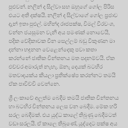
පුළුවන්. නලින් ද සිල්වා සහ ඔහුගේ ගෝල පිරිස
එයට අති දක්ෂයි. නලින් ද සිල්වාගේ ගෝල ප්‍රජාව
දැන් ඉතා පුළුල්. මහින්ද රාජපක්ෂ, විමල් වීරවංශ,
චන්න ජයසුමන වැනි අය පමණක් නොවෙයි,
පදික වේදිකාවක චීන සෙල්ලම් බඩු විකුණන මා
දන්නා හඳුනන වෙළෙන්දෙකු පවා කතා
කරන්නේ ජාතික චින්තනය මත පදනම්වයි. ඒක
එච්චර අමාරුත් නැහැ. ඕනැ දෙයක් බටහිර
මතවාදයක්ය කියලා ප්‍රතික්ෂේප කරන්නට තමයි
ඒක පාවිච්චි වෙන්නෙ.
ශ්‍රී ලංකාවේ අලුත්ම බෙදීම තමයි ජාතික චින්තනය
හා බටහිර චින්තනය ලෙස වන බෙදීම. මේක හරි
සරල බෙදීමක්. එය යුද්ධ කාලේ තිබුණු බෙදීමටත්
වඩා සරලයි. ඒ කාලෙ තිබුණේ, යුද්දෙට පක්ෂ අය