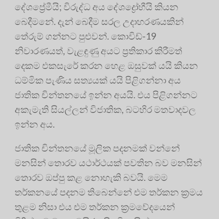
දේශප්‍රේමීයි; විරුද්ධ අය දේශද්‍රෝහීයි කියන
බෙදීමනේ. දැන් බෙදීම සරල උදාහරණයකින්
තේරුම් ගන්නට පුළුවන්. කොවිඩ්-19
නිවාරණයත්, වැළඳුණු අයට ප්‍රතිකාර කිරීමත්
දෙකම එකසැරේ කරන හෙළ ඔසුවක් යයි කියන
ධම්මික පැණිය සත්‍යයක් යයි පිළිගන්නා අය
ජාතික චින්තනයේ ඉන්න අයයි. එය පිළිගන්නට
අකැමැති සියල්ලන් විජාතික, බටහිර මතවාදවල
ඉන්න අය.
ජාතික චින්තනයේ මූලික පදනමක් වන්නේ
මනසින් තොරව යථාර්ථයක් පවතින බව මනසින්
තොරව ඔප්පු කළ නොහැකි බවයි. මෙම
තර්කනයේ පදනම තිබෙන්නේ එම තර්කන ක්‍රමය
තුළම නිසා එය එම තර්කන ක්‍රමවේදයෙන්