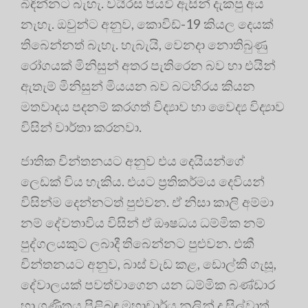
බිඳින්නට බැහැ. වයිරස පියවි ඇසින් දැකපු අය
නැහැ. ඔවුන්ට අනුව, කොවිඩ්-19 කියල දෙයක්
තිබෙන්නත් බැහැ. හැබැයි, වෙනදා නොතිබුණු
රෝගයක් මිනිසුන් අතර පැතිරෙන බව හා එයින්
ඇතැම් මිනිසුන් මියයන බව බටහිරය කියන
මතවාදය පදනම් කරගත් විද්‍යාව හා වෛද්‍ය විද්‍යාව
විසින් වාර්තා කරනවා.
ජාතික චින්තනයට අනුව එය දෙයියන්ගේ
ලෙඩක් විය හැකිය. එයට ප්‍රතිකර්මය දෙවියන්
විසින්ම දෙන්නටත් පුළුවන. ඒ නිසා කාලි අම්මා
නම් දේවතාවිය විසින් ඒ ඖෂධය ධම්මික නම්
පුද්ගලයකුට ලබාදී තිබෙන්නට පුළුවන. එකී
චින්තනයට අනුව, බාස් වැඩ කළ, ඩොල්කි ගැසූ,
දේවාලයක් පවත්වාගෙන යන ධම්මික බණ්ඩාර
හා ගණිතය පිළිබඳ මහාචාර්ය නලින් ද සිල්වාත්,