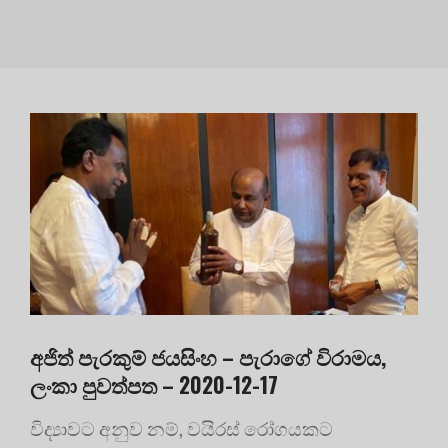
අජිත් පැරකුම් ජයසිංහ – පැරාගේ විරාමය,
ලංකා පුවත්පත – 2020-12-17
විද්‍යාවට අනුව නම්, වයිරස් රෝගයකට