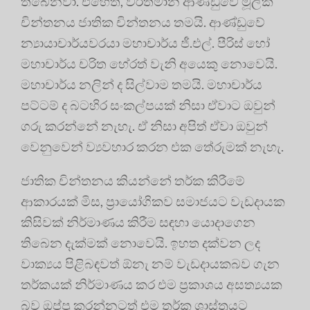
තිබෙනවා. එහෙත්, වර්තමාන ආණ්ඩුවේ මූලික
චින්තනය ජාතික චින්තනය තමයි. ආණ්ඩුවේ
න්‍යායාචාර්යවරයා මහාචාර්ය ජී.එල්. පීරිස් හෝ
මහාචාර්ය චරිත හේරත් වැනි අයෙකු නොවෙයි.
මහාචාර්ය නලින් ද සිල්වාම තමයි. මහාචාර්ය
පට්ටම් ද බටහිර සංකල්පයක් නිසා ඒවාට ඔවුන්
ගරු කරන්නේ නැහැ. ඒ නිසා අපිත් ඒවා ඔවුන්
වෙනුවෙන් ව්‍යවහාර කරන එක තේරුමක් නැහැ.
ජාතික චින්තනය කියන්නේ තර්ක කිරීමේ
ආකාරයක් මිස, ප්‍රායෝගිකව සමාජයට වැඩදායක
කිසිවක් නිර්මාණය කිරීම සඳහා යොදාගෙන
තිබෙන දැක්මක් නොවෙයි. ඉහත දක්වන ලද
වාක්‍යය පිළිබඳවත් ඕනැ නම් වැඩදායකබව ගැන
තර්කයක් නිර්මාණය කර එම ප්‍රකාශය අසත්‍යයක
බව ඔප්පු කරන්නටත් එම තර්ක ශාස්ත්‍රයට