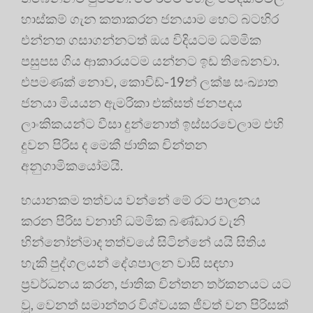
හාස්කම් ගැන කතාකරන ජනයාම හෙට බටහිර
එන්නත ගසාගන්නටත් ඔය විදියටම ධම්මික
පසුපස ගිය ආකාරයටම යන්නට ඉඩ තිබෙනවා.
එපමණක් නොව, කොවිඩ්-19න් ලක්ෂ සංඛ්‍යාත
ජනයා මියයන ඇමරිකා එක්සත් ජනපදය
ලාංකිකයන්ට වීසා දුන්නොත් ඉස්සරවෙලාම එහි
දුවන පිරිස ද මෙකී ජාතික චින්තන
අනුගාමිකයෝමයි.
භයානකම තත්වය වන්නේ මේ රට පාලනය
කරන පිරිස වනාහි ධම්මික බණ්ඩාර වැනි
භින්නෝන්මාද තත්වයේ සිටින්නේ යයි සිතිය
හැකි පුද්ගලයන් දේශපාලන වාසි සඳහා
ප්‍රවර්ධනය කරන, ජාතික චින්තන තර්කනයට යට
වූ, වෙනත් සමාන්තර විශ්වයක ජීවත් වන පිරිසක්