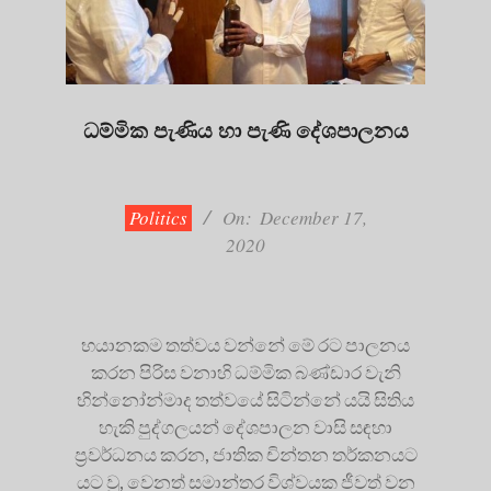
ධම්මික පැණිය හා පැණි දේශපාලනය
2020-
12-
17
Politics
On:
December 17,
2020
භයානකම තත්වය වන්නේ මේ රට පාලනය
කරන පිරිස වනාහි ධම්මික බණ්ඩාර වැනි
භින්නෝන්මාද තත්වයේ සිටින්නේ යයි සිතිය
හැකි පුද්ගලයන් දේශපාලන වාසි සඳහා
ප්‍රවර්ධනය කරන, ජාතික චින්තන තර්කනයට
යට වූ, වෙනත් සමාන්තර විශ්වයක ජීවත් වන