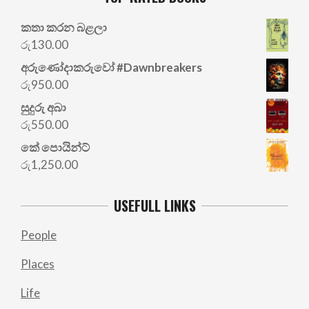
කතා කරන බළලා
රු
130.00
අරු‍ණෝදාකරුවෝ #Dawnbreakers
රු
950.00
සුදුරු අබා
රු
550.00
කේ පොයින්ට්
රු
1,250.00
USEFULL LINKS
People
Places
Life