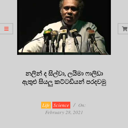
නලින් ද සිල්වා, ලයිමා ෆාලිඩා
ඇතුළු සියලු කට්ටඩියන් පරදවමු
2021-
02-
28
Life
Science
On:
February 28, 2021