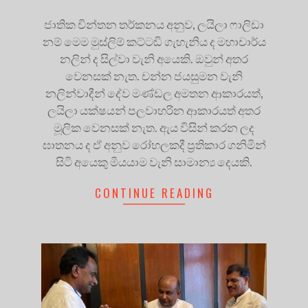
ජාතික චින්තන තර්කනය අනුව, ලයිලා ෆාලිඩා
නම් මෙම මුස්ලිම් කට්ටඩි ගැහැනිය ද මහාචාර්ය
නලින් ද සිල්වා වැනි අයෙකි. ඔවුන් අතර
වෙනසක් නැත. චන්න ජයසුමන වැනි
නලින්වාදීන් දේව මණ්ඩල අමතන ආකාරයත්,
ලයිලා යක්ෂයන් පලවාහරින ආකාරයත් අතර
මූලික වෙනසක් නැත. ඇය විසින් කරන ලද
ඝාතනය ද ඒ අනුව රෝහලකදී ප්‍රතිකාර ගනිමින්
සිටි අයෙකු මියයාම වැනි සාමාන්‍ය දෙයකි.
CONTINUE READING