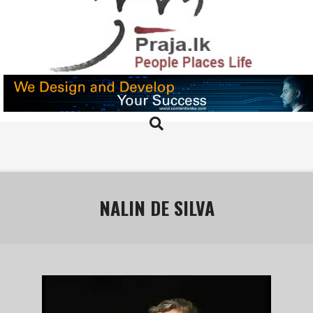
Skip
to
content
PRAJA.LK
Search
Primary
Navigation
Menu
NALIN DE SILVA