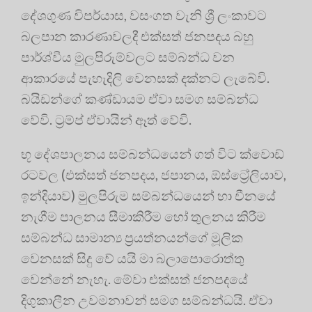
දේශගුණ විපර්යාස, වසංගත වැනි ශ්‍රී ලංකාවට
බලපාන කාරණාවලදී එක්සත් ජනපදය බහු
පාර්ශ්වීය මුලපිරුම්වලට සම්බන්ධ වන
ආකාරයේ පැහැදිලි වෙනසක් දක්නට ලැබේවි.
බයිඩන්ගේ කණ්ඩායම ඒවා සමග සම්බන්ධ
වේවි. ට්‍රම්ප් ඒවායින් ඈත් වේවි.
භූ දේශපාලනය සම්බන්ධයෙන් ගත් විට ක්වොඩ්
රටවල (එක්සත් ජනපදය, ජපානය, ඕස්ට්‍රේලියාව,
ඉන්දියාව) මුලපිරුම සම්බන්ධයෙන් හා චීනයේ
නැගීම පාලනය සීමාකිරීම හෝ තුලනය කිරීම
සම්බන්ධ සාමාන්‍ය ප්‍රයත්නයන්ගේ මූලික
වෙනසක් සිදු වේ යයි මා බලාපොරොත්තු
වෙන්නේ නැහැ. මේවා එක්සත් ජනපදයේ
දිගුකාලීන උවමනාවන් සමග සම්බන්ධයි. ඒවා