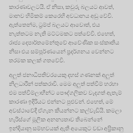
කාරණාවලටයි. ඒ නිසා, කවුරු බලයට ආවත්,
මානව හිමිකම් කෙරෙහි අවධානය අඩු වේවි.
ඇත්තෙන්ම, ට්‍රම්ප් බලයට ආවොත්, එය
නැත්තටම නැති මට්ටමකට පත්වේවි. එහෙත්,
රාජ්‍ය දෙපාර්තමේන්තුවේ ආවේණික සංස්කෘතිය
නිසා එය සම්පූර්ණයෙන් ප්‍රදර්ශනය වෙන්නට
තරමක කලක් ගතවේවි.
අලුත් ජනාධිපතිවරයෙකු දහස් ගණනක් අලුත්
නිලධාරීන් පත්කරාවි. මෙම අලුත් පත්වීම් හරහා
එම පත්වීම්ලාභීන්ට පෞද්ගලිකව වැදගත් ඇතැම්
කාරණා ඉදිරියට එන්නට පුළුවන්. එහෙත්, මේ
අවස්ථාවේදී ඒගැන කියන්නට කල්වැඩියි. කමලා
හැරිස්ගේ මූලික අනන්‍යතාව තිබෙන්නේ
ඉන්දියානු සම්භවයක් ඇති අයෙකුට වඩා අප්‍රිකානු