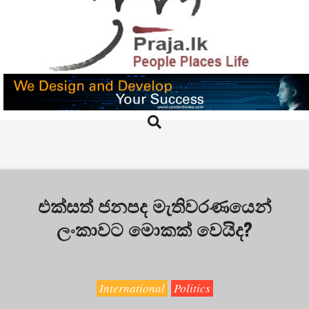
Skip
to
content
PRAJA.LK
Search
Primary
Navigation
Menu
එක්සත් ජනපද මැතිවරණයෙන්
ලංකාවට මොකක් වෙයිද?
International
Politics