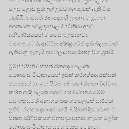
ජනගහනයකට බලපෑවොත්, එහි ප්‍රතිඵලයක්
ලෙස ලොව පුරා ඉල්ලුමට බලපෑමක් ඇති විය
හැකියි. එක්සත් ජනපදය ශ්‍රී ලංකාවේ ප්‍රධාන
අපනයන වෙළඳපොළයි. ඒ නිසා අපට
අනිවාර්යයෙන් ම මෙය බලපානවා.
වසංගතයටත්, ආර්ථික අර්බුදයටත් දැඩි බලපෑමක්
ඇති වනු ඇතැයි අප බලාපොරොත්තු විය යුතුයි.
ට්‍රම්ප් විසින් එක්සත් ජනපදය ලෝක
සෞඛ්‍ය සංවිධානයෙන් ඉවත් කරගත්තා. එක්සත්
ජනපදයේ හා ඉන් පිටත බොහෝ ජනයා විශ්වාස
කරන පරිදි ලෝක සෞඛ්‍ය සංවිධානය මෙම
වසංගතයටත් අනාගත වසංගතවලටත් සාර්ථක
ප්‍රතිචාරයක් සඳහා අවශ්‍යයි. බයිඩන් දිනුවොත්, මා
සිතන පරිදි එක්සත් ජනපදය වහාම නැවත ලෝක
සෞඛ්‍ය සංවිධානය සමග එකතු වෙනවා.