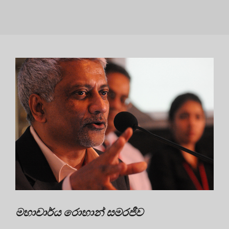
මහාචාර්ය රොහාන් සමරජීව