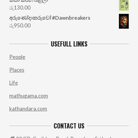
was:
is:
රු
130.00
රු700.00.
රු500.00.
අරු‍ණෝදාකරුවෝ #Dawnbreakers
රු
950.00
USEFULL LINKS
People
Places
Life
mathugama.com
kathandara.com
CONTACT US