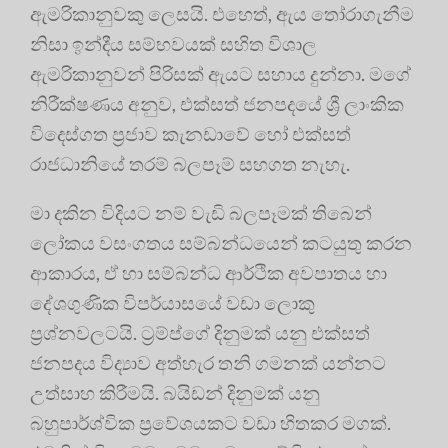
ඇමරිකානුවකු ලෙසයි. එහෙත්, ඇය තෝරාගැනීම
නිසා ඉන්දීය සම්භවයක් සහිත විශාල
ඇමරිකානුවන් පිරිසක් ඇයට සහාය දුන්නා. මගේ
නිරීක්ෂණය අනුව, එක්සත් ජනපදයේ ශ්‍රී ලාංකික
විදෙස්ගත ප්‍රජාව කැනඩාවේ හෝ එක්සත්
රාජධානියේ තරම් බලපෑම් සහගත නැහැ.
මා දකින විදියට නම් වැඩි බලපෑමක් තිබෙන්
ලෝකය වසංගතය සම්බන්ධයෙන් කටයුතු කරන
ආකාරය, ඒ හා සම්බන්ධ ආර්ථික අවපාතය හා
දේශගුණික විපර්යාසයේ වඩා ලොකු
ප්‍රශ්නවලටයි. ට්‍රම්ප්ගේ දිනුමක් යනු එක්සත්
ජනපදය විද්‍යාව අත්හැර තනි ගමනක් යන්නට
උත්සාහ කිරීමයි. බයිඩන් දිනුමක් යනු
බහුපාර්ශ්වික ප්‍රවේශයකට වඩා හිතකර මගක්.