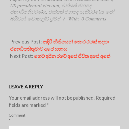
US presidential election
,
එක්සත් ජනපද
ජනාධිපතිවරණය
,
එක්සත් ජනපද මැතිවරණය
,
ජෝ
බයිඩන්
,
ඩොනල්ඩ් ට්‍රම්ප්
With:
0 Comments
Previous Post:
ඇඳිරි නීතියෙන් තොර රටක් සඳහා
ජනාධිපතිතුමාට අපේ සහාය
Next Post:
හෙට අරින රටේ අපේ ජීවිත අපේ අතේ
LEAVE A REPLY
Your email address will not be published.
Required
fields are marked
*
Comment
*