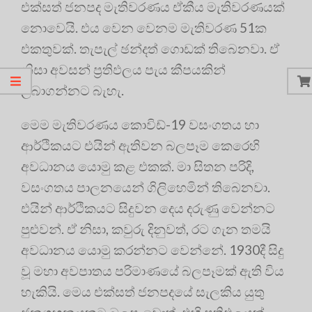
එක්සත් ජනපද මැතිවරණය ඒකීය මැතිවරණයක්
නොවෙයි. එය වෙන වෙනම මැතිවරණ 51ක
එකතුවක්. තැපැල් ඡන්දත් ගොඩක් තිබෙනවා. ඒ
නිසා අවසන් ප්‍රතිඵලය පැය කීපයකින්
ලබාගන්නට බැහැ.
මෙම මැතිවරණය කොවිඩ්-19 වසංගතය හා
ආර්ථිකයට එයින් ඇතිවන බලපෑම කෙරෙහි
අවධානය යොමු කළ එකක්. මා සිතන පරිදි,
වසංගතය පාලනයෙන් ගිලිහෙමින් තිබෙනවා.
එයින් ආර්ථිකයට සිදුවන දෙය දරුණු වෙන්නට
පුළුවන්. ඒ නිසා, කවුරු දිනුවත්, රට ගැන තමයි
අවධානය යොමු කරන්නට වෙන්නේ. 1930දී සිදු
වූ මහා අවපාතය පරිමාණයේ බලපෑමක් ඇති විය
හැකියි. මෙය එක්සත් ජනපදයේ සැලකිය යුතු