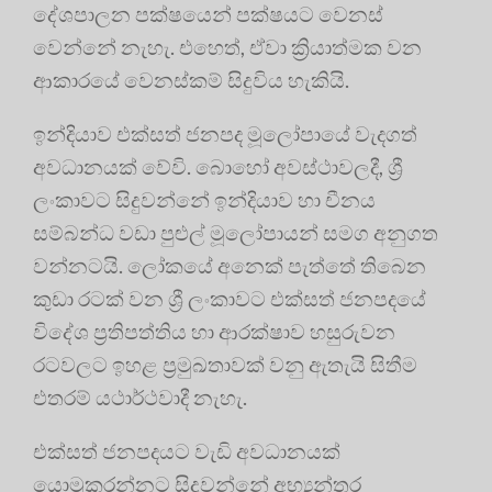
දේශපාලන පක්ෂයෙන් පක්ෂයට වෙනස්
වෙන්නේ නැහැ. එහෙත්, ඒවා ක්‍රියාත්මක වන
ආකාරයේ වෙනස්කම් සිදුවිය හැකියි.
ඉන්දියාව එක්සත් ජනපද මූලෝපායේ වැදගත්
අවධානයක් වේවි. බොහෝ අවස්ථාවලදී, ශ්‍රී
ලංකාවට සිදුවන්නේ ඉන්දියාව හා චීනය
සම්බන්ධ වඩා පුළුල් මූලෝපායන් සමග අනුගත
වන්නටයි. ලෝකයේ අනෙක් පැත්තේ තිබෙන
කුඩා රටක් වන ශ්‍රී ලංකාවට එක්සත් ජනපදයේ
විදේශ ප්‍රතිපත්තිය හා ආරක්ෂාව හසුරුවන
රටවලට ඉහළ ප්‍රමුඛතාවක් වනු ඇතැයි සිතීම
එතරම් යථාර්ථවාදී නැහැ.
එක්සත් ජනපදයට වැඩි අවධානයක්
යොමුකරන්නට සිදුවන්නේ අභ්‍යන්තර