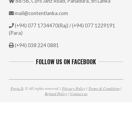
88/5B, Cyril Janz Road, Panadura, Sri Lanka
mail@contentlanka.com
(+94) 077 1734470(Raj) / (+94) 077 1229191
(Para)
(+94) 038 224 0881
FOLLOW US ON FACEBOOK
Praja.lk
© All rights reserved. |
Privacy Policy
|
Terms & Condition
|
Refund Policy
|
Contact us