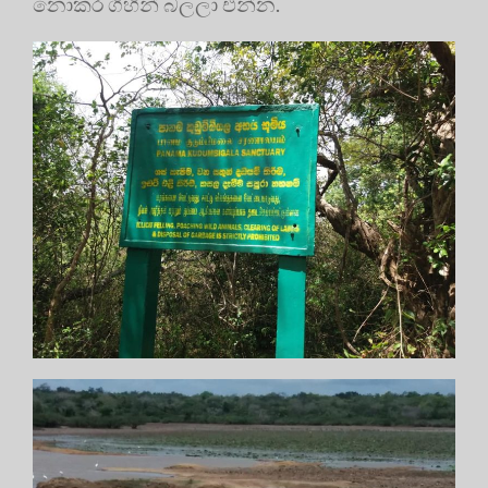
නොකර ගිහින් බලලා එන්න.