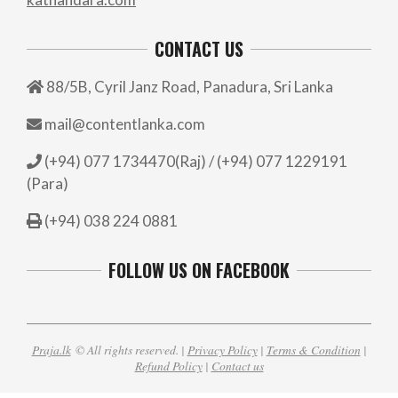
CONTACT US
88/5B, Cyril Janz Road, Panadura, Sri Lanka
mail@contentlanka.com
(+94) 077 1734470(Raj) / (+94) 077 1229191
(Para)
(+94) 038 224 0881
FOLLOW US ON FACEBOOK
Praja.lk
© All rights reserved. |
Privacy Policy
|
Terms & Condition
|
Refund Policy
|
Contact us