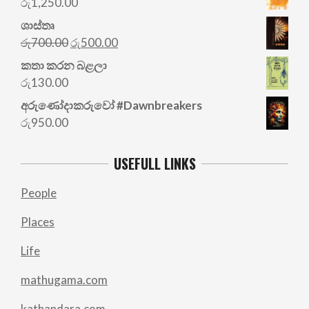
රු
1,250.00
ශාස්තෘ
Original
Current
රු
700.00
රු
500.00
price
price
කතා කරන බළලා
was:
is:
රු
130.00
රු700.00.
රු500.00.
අරු‍ණෝදාකරුවෝ #Dawnbreakers
රු
950.00
USEFULL LINKS
People
Places
Life
mathugama.com
kathandara.com