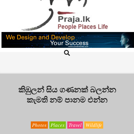
Skip
to
content
PRAJA.LK
Search
Primary
Navigation
Menu
කිඹුලන් සිය ගණනක් බලන්න
කැමති නම් පානම එන්න
Photos
Places
Travel
Wildlife