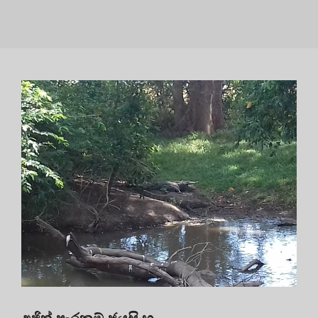
අජිත් පැරකුම් ජයසිංහ