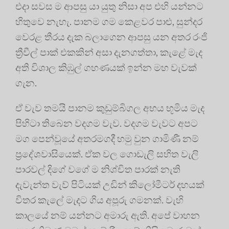
එදා සවස ම ආපසු යා යුතු නිසා අප එහි යන්නට
හිතුවෙ නැහැ. පානම ගම කෙළවර පාළු, සුන්දර
වෙරළ තීරය දැක බලාගෙන ආපසු යන අතර රංජි
ත්‍රීවීල් පාක් එකකින් අසා දැනගත්තා, කැළේ මැද
අති විශාල කිඹුල් ගහණයක් ඉන්න මහ වැවක්
ගැන.
ඒ වැව තමයි පානම කුඩුම්බිගල අභය භූමිය මැද
පිහිටා තිබෙන වදගම වැව. වදගම වැවට අපට
මග පෙන්වූයේ අතරමගදී හමු වුන ගාමිණී නම්
ප්‍රදේශවාසියෙක්. ඒක වල ගොඩැලි සහිත වැලි
පාරවල් දිගේ වගේ ම නිශ්චිත පාරක් නැති
දැවැන්ත වැව් පිටියක් උඩින් කිලෝමීටර් දහයක්
විතර කැලේ මැදට ගිය අපූරු ගමනක්. වැහි
කාලයේ නම් යන්නට අමාරු ඇති. අපේ වාහන