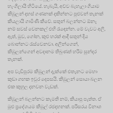
හැංගිලායි හිටියේ. හැබැයි, අව්ව බැහැලා ගියාම
කිඹුලන් දහස් ගණනක් දකින්නට පුළුවන් තැනක්
කියලායි ගාමිණී කීවේ. සතුන් බලන්නට ඕනෑ
නම් සවස් වෙනකල් එහි රැඳෙන්න. මේ වැවට අලි,
ඇත්, මුව, ගෝන, කුළු හරක් ආදී සතුන් දිය
බොන්නට රැස්වෙනවා. අලින්ගෙන්,
කිඹුලන්ගෙන් අවදානම තිබුණත් හරිම සුන්දර
තැනක්.
අප වැඩිපුරම කිඹුලන් දැක්කේ එතැනට මෙහා
කුඩා ගඟක ඉවුර දෙපසයි. කිඹුලන් සොයා බලන
එක කුහුල දනවන වැඩක්.
කිඹුලන් බලන්නට කැමති නම්, කියාපු පැත්ත. ඒ
මුළු ප්‍රදේශයම කිඹුල් රජදහනක්. පරිසරය විනාශ