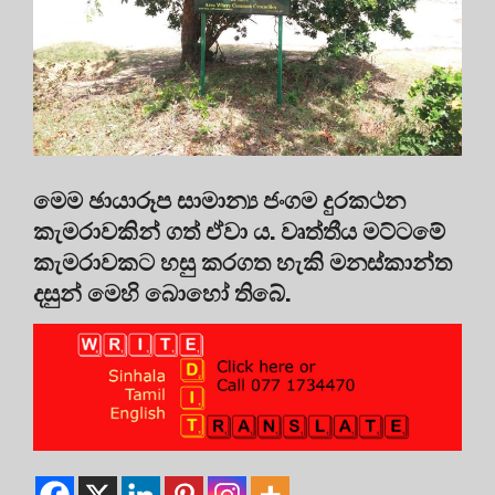
මෙම ඡායාරූප සාමාන්‍ය ජංගම දුරකථන
කැමරාවකින් ගත් ඒවා ය. වෘත්තීය මට්ටමේ
කැමරාවකට හසු කරගත හැකි මනස්කාන්ත
දසුන් මෙහි බොහෝ තිබේ.