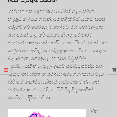
යන්නේ කොහේද කියා විධිමත් සැලැස්මක්
නැතුව ගල්ඔය ගිහින්, එතනදී තීරණය කර, සවස
අරුගම්බේ වෙරළේ විනෝද වී එහි හෝටලයක
රැය පහන් කළ අපි පහුවෙනිදා උදේ පාරට
බැස්සේ පානම යන්නටයි. ගමන පිටත් වෙන්නට
කලින් පොතුවිල් ගොස්, මුහුදු මහා විහාරයත් දැක
බලාගෙන, පොතුවිල් නගරයේ මුස්ලිම්
හෝටලයකින් උණු උණුවේ පරාටා, පරිප්පු සහ
කුකුළු මස් සමග පාතරාසය අරගෙන කහට වැඩි
කිරි තේ කෝප්පයකිනුත් සප්පායම් වුණා. ඉන්
පස්සේ පානම පාර දිගට සිරි විඳ විඳ හෙමින්
හෙමින් ඉදිරියට ගියා.
යල්