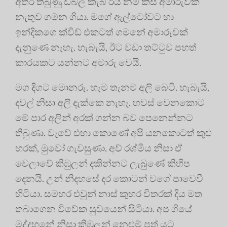
අතර තිබුණු ඩබල් කැබ් රිය නම් කිසි අමාරුවක්
නැතුව ගමන ගියා. මගේ ඇල්ටෝවට හා
ඉන්දිකගෙ ක්විඩ් එකටත් ගමනේ අමාරුවක්
දැනුණෙ නැහැ. හැබැයි, ඊට වඩා තට්ටුව පහත්
කාරයකට යන්නට අමාරු වෙයි.
මග දිගට මොනරු. හැම තැනම අලි බෙටි. හැබැයි,
දවල් නිසා අලි දැක්කෙ නැහැ. හවස් වෙනකොට
මේ පාර අලින් අරක් ගන්න බව පෙනෙන්නට
තිබුණා. වැවේ එහා කොණේ අපි යනකොටත් කුළු
හරක්, මුවෝ ගැවසුණා. අව් රශ්මිය නිසා ඒ
වෙලාවේ කිඹුලන් දකින්නට ලැබුණේ කිහිප
දෙනයි. උන් නිදහසේ දර කොටන් වගේ පාවෙවී
හිටියා. සමහර එවුන් නාස් කුහර විතරක් දිය මත
තබාගෙන විවේක සුවයෙන් සිටියා. අප ගියේ
මද්දහනේ නිසා කිඹුලන් නෙළුම් පත් යට