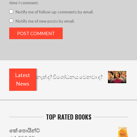
time I comment.
Notify me of follow-up comments by email.
Notify me of new posts by email.
Latest
තුළෙයි කුඩු නැත් ද? විශෝධනය වෙනවා ද?
අභිසාරී
News
TOP RATED BOOKS
කේ පොයින්ට්