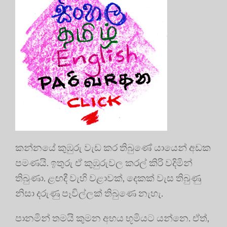
කන්නයේ කුඹුරු වැඩ කර තිබුණේ යායෙන් අඩක
පමණයි. ඉතුරු ඒ කුඹුරුවල කරල් කිරි වදිමින්
තිබුණා. ළඟදී වැහි වළාවක්, දෙකක් වැස තිබුණු
නිසා දරුණු පෑවිල්ලක් තිබුණෙ නැහැ.
පානමින් තමයි කුමන අභය භූමියට යන්නෙ. ඒත්,