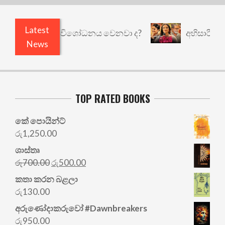
Latest
යි කුඩු නැත් ද? විශෝධනය වෙනවා ද?
අභිසාරී: වෙ
News
TOP RATED BOOKS
කේ පොයින්ට්
රු
1,250.00
ශාස්තෘ
Original
Current
රු
700.00
රු
500.00
price
price
කතා කරන බළලා
was:
is:
රු
130.00
රු700.00.
රු500.00.
අරු‍ණෝදාකරුවෝ #Dawnbreakers
රු
950.00