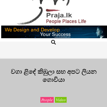
Skip
to
content
PRAJA.LK
Search
Primary
Navigation
Menu
වගා ළිඳේ කිඹුලා සහ අපට ලියන
ගොවියා
People
Video