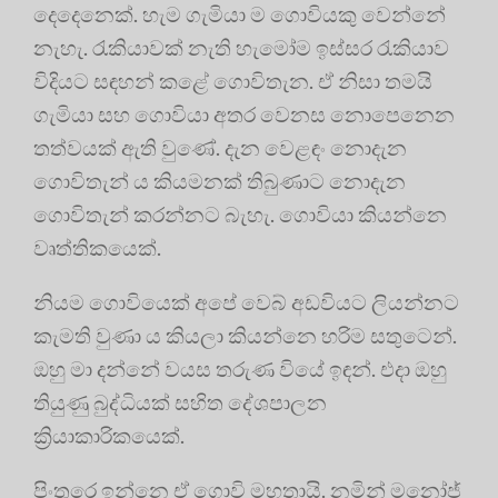
දෙදෙනෙක්. හැම ගැමියා ම ගොවියකු වෙන්නේ
නැහැ. රැකියාවක් නැති හැමෝම ඉස්සර රැකියාව
විදියට සඳහන් කළේ ගොවිතැන. ඒ නිසා තමයි
ගැමියා සහ ගොවියා අතර වෙනස නොපෙනෙන
තත්වයක් ඇති වුණේ. දැන වෙළඳං නොදැන
ගොවිතැන් ය කියමනක් තිබුණාට නොදැන
ගොවිතැන් කරන්නට බැහැ. ගොවියා කියන්නෙ
වෘත්තිකයෙක්.
නියම ගොවියෙක් අපේ වෙබ් අඩවියට ලියන්නට
කැමති වුණා ය කියලා කියන්නෙ හරිම සතුටෙන්.
ඔහු මා දන්නේ වයස තරුණ වියේ ඉඳන්. එදා ඔහු
තියුණු බුද්ධියක් සහිත දේශපාලන
ක්‍රියාකාරිකයෙක්.
පිංතූරෙ ඉන්නෙ ඒ ගොවි මහතායි. නමින් මනෝජ්