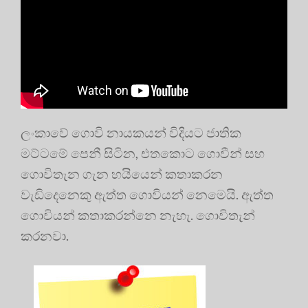
ලංකාවේ ගොවි නායකයන් විදියට ජාතික
මට්ටමේ පෙනී සිටින, එතකොට ගොවීන් සහ
ගොවිතැන ගැන හයියෙන් කතාකරන
වැඩිදෙනෙකු ඇත්ත ගොවියන් නෙමෙයි. ඇත්ත
ගොවියන් කතාකරන්නෙ නැහැ. ගොවිතැන්
කරනවා.