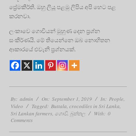
ප්‍රේමකීර්ති. ඔහු ලියූ පළමු ලිපිය අපි හෙට පළ
කරනවා.
ලංකාවෙ ගොවියන් මුහුණ දෙන ප්‍රශ්න
සංකීර්ණයි. මේ තියෙන්නෙ ඔබ නොහිතන
ආකාරයේ එවැනි ප්‍රශ්නයක්.
2019-
09-
By:
admin
On:
September 1, 2019
In:
People
,
01
Video
Tagged:
Buttala
,
crocodiles in Sri Lanka
,
Sri Lankan farmers
,
ගොවි
,
බුත්තල
With:
0
Comments