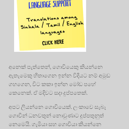
අනෙක් පැත්තෙන්, ගොවියෙකු කියන්නෙ
ඇතැමෙකු හිතාගෙන ඉන්න විදියට නම් අමුඩ
ගහගෙන, විට කකා ඉන්න මෝඩ පහේ
කෙනෙක්. ඒ මදිවට සදා දුප්පතෙක්.
අපට ලියන්නෙ ගොවියෙක්. ලංකාවෙ සැබෑ
ගොවීන් ධනවතුන් නොවුණාට දුප්පතුනුත්
නෙමෙයි. ගැමියා සහ ගොවියා කියන්නෙ