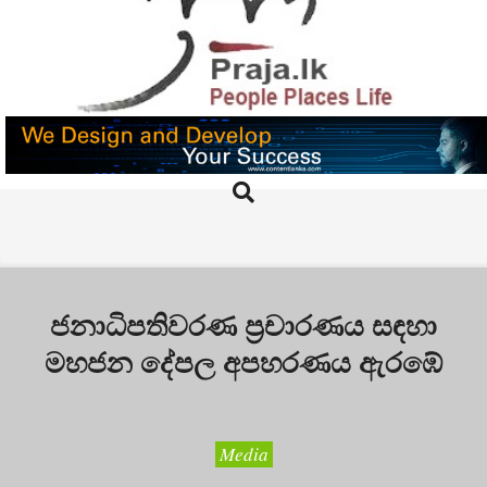
Skip
to
content
PRAJA.LK
Search
Primary
Navigation
Menu
ජනාධිපතිවරණ ප්‍රචාරණය සඳහා
මහජන දේපල අපහරණය ඇරඹේ
Media