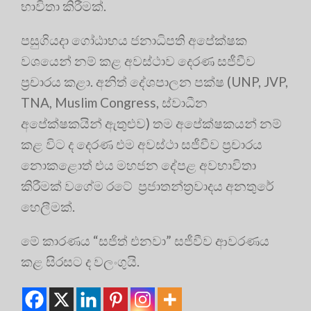
භාවිතා කිරීමක්.
පසුගියදා ගෝඨාභය ජනාධිපති අපේක්ෂක
වශයෙන් නම් කළ අවස්ථාව දෙරණ සජීවීව
ප්‍රචාරය කළා. අනිත් දේශපාලන පක්ෂ (UNP, JVP,
TNA, Muslim Congress, ස්වාධීන
අපේක්ෂකයින් ඇතුළුව) තම අපේක්ෂකයන් නම්
කළ විට ද දෙරණ එම අවස්ථා සජීවීව ප්‍රචාරය
නොකළොත් එය මහජන දේපළ අවභාවිතා
කිරීමක් වගේම රටේ ‍ ප්‍රජාතන්ත්‍රවාදය අනතුරේ
හෙලීමක්.
මේ කාරණය “සජිත් එනවා” සජීවීව ආවරණය
කළ සිරසට ද වලංගුයි.