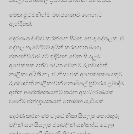
මේක මුළුමනින්ම මහජනතාව ගොනාට
ඇන්දීමක්.
දෙරණ පාවිච්චි කරන්නේ සීමිත පොදු දේපලක්. ඒ
දේපල හැමෝටම අයිති කරගන්න බැහැ.
ජනපතිවරණයට ඉදිරිපත් වෙන සියලුම
අපේක්ෂකයන්ට වෙන වෙනම රූපවාහිනී
නාලිකා අයිති නෑ. ඒ නිසා එක් අපේක්ෂකයෙකුට
රූපවාහිනි නාලිකාවක් නොමිලේ ප්‍රචාරය ලබාදීම
අනිත් අපේක්ෂකයන්ට කරන අසාධාරණයක්
වගේම ඡන්දදායකයන් නොමඟ යැවීමක්.
දෙරණ කරන මේ වැඩේ නිසා සියලුම තොරතුරු
වලින් සහ සියලුම මතවලින් සන්නද්ධ වෙලා
ඡන්ද පොළේදී නිවැරදි තීරණ ගන්න