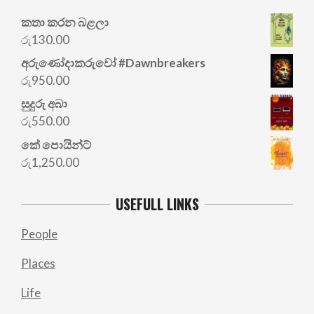
කතා කරන බළලා
රු
130.00
අරු‍ණෝදාකරුවෝ #Dawnbreakers
රු
950.00
සුදුරු අබා
රු
550.00
කේ පොයින්ට්
රු
1,250.00
USEFULL LINKS
People
Places
Life