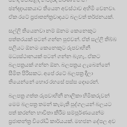
ඡන්දදායකයාට තියෙන අවස්ථාව අහිමි වෙනවා.
ඒක රටේ ප්‍රජාතන්ත්‍රවාදයට බලවත් තර්ජනයක්.
සල්ලි තියෙනවා නම් ඕනම කෙනෙකුට
පත්තරයක් පටන් ගන්න පුළුවන්. ඒත් සල්ලි තිබ්බ
පලියට ඕනම කෙනෙකුට රූපවාහිනී
මධ්‍යස්ථානයක් පටන් ගන්න බැහැ.. ඒකට
බලපත්‍රයක් ගන්න ඕන. බලපත්‍රය ලැබෙන්නේ
සීමිත පිරිසකට. අපේ රටේ බලපත්‍ර දීලා
තියෙන්නේ හොර රහසේ පස්ස දොරෙන්.
බලපත්‍ර ගත්ත රූපවාහිනී නාලිකා හිමිකරුවන්
මෙම බලපත්‍ර තමන් කැමැති පුද්ගලයන් බලයට
පත් කරන්න භාවිතා කිරීම සම්පූර්ණයෙන්ම ‍
ප්‍රජාතන්ත්‍ර විරෝධී කාර්යයක්. මහජන දේපල අව