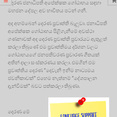
දෙරණ ජනාධිපති අපේක්ෂක ගෝඨාභය සඳහා
මහජන දේපල අව භාවිතය පටන් ගනී.
අද අහම්බෙන් දෙරණ ප්‍රවෘත්ති බැලුවා. ජනාධිපති
අපේක්ෂක ගෝඨාභය පිළිගැනීමේ අවස්ථා
ගණනාවක් අද දෙරණ ප්‍රවෘත්ති ප්‍රචාරයට ඇතුළත්
කරලා තිබුණේ එම ප්‍රවෘත්තිමය දර්ශන වලට
ගෝඨාභයගේ ජනපතිවරණ ප්‍රචාරණ ගීතයක්
අතින් දාලා සංස්කරණය කරලා. එමගින් එම
ප්‍රවෘත්තිය දෙරණ “දෙවැනි ඉනිම නාට්‍යමය
ජවනිකාවක්” එහෙම නැත්නම් “දේශපාලන
දැන්වීමක්” බවට පත්කරලා තිබුණා.
දෙරණ මේ