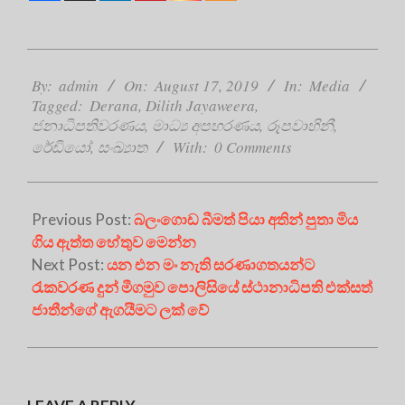
2019-
08-
By:
admin
On:
August 17, 2019
In:
Media
Tagged:
Derana
,
Dilith Jayaweera
,
17
ජනාධිපතිවරණය
,
මාධ්‍ය අපහරණය
,
රූපවාහිනී
,
රේඩියෝ
,
සංඛ්‍යාත
With:
0 Comments
Previous Post:
බලංගොඩ බීමත් පියා අතින් පුතා මිය
ගිය ඇත්ත හේතුව මෙන්න
Next Post:
යන එන මං නැති සරණාගතයන්ට
රැකවරණ දුන් මීගමුව පොලිසියේ ස්ථානාධිපති එක්සත්
ජාතීන්ගේ ඇගයීමට ලක් වේ