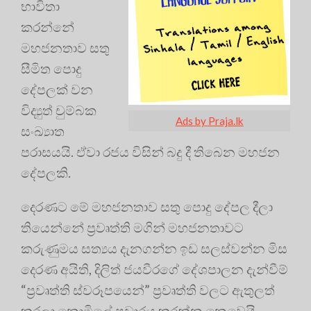
භාවිතා
කරන්නේ
මහජනතාව සතු
සීමිත පොදු
දේපලක් වන
විද්‍යුත් චුම්බක
Ads by
Praja.lk
සංඛ්‍යාත
පරාසයයි. ඒවා රජය විසින් බදු දී තිබෙන මහජන
දේපලකි.
දෙරණට මේ මහජනතාව සතු පොදු දේපල දීලා
තියෙන්නේ ප්‍රවෘත්ති මගින් මහජනතාවට
කරුණුමය සත්‍යය දැනගන්න ඉඩ සලස්වන්න මිස
දෙරණ අයිති, දිලිත් ජයවීරගේ දේශපාලන දැන්වීම්
“ප්‍රවෘත්ති ස්වරූපයෙන්” ප්‍රවෘත්ති වලට ඇතුලත්
කරලා නොමිලේ ප්‍රචාරය කරන්න නෙවෙයි.