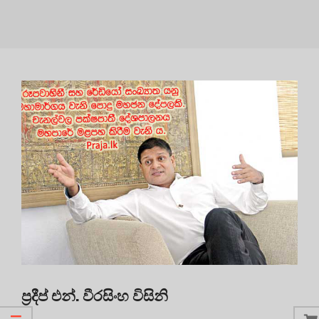
ප්‍රදීප් එන්. වීරසිංහ විසිනි