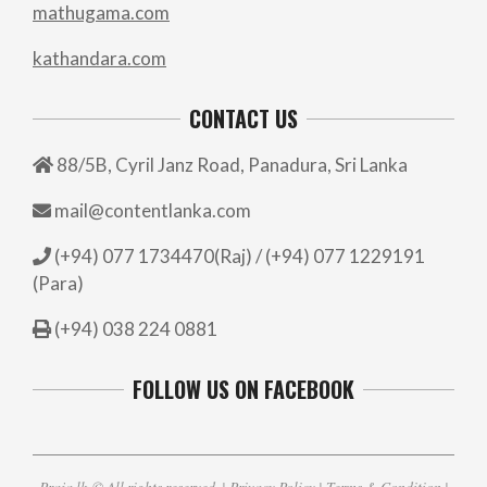
mathugama.com
kathandara.com
CONTACT US
88/5B, Cyril Janz Road, Panadura, Sri Lanka
mail@contentlanka.com
(+94) 077 1734470(Raj) / (+94) 077 1229191
(Para)
(+94) 038 224 0881
FOLLOW US ON FACEBOOK
Praja.lk
© All rights reserved. |
Privacy Policy
|
Terms & Condition
|