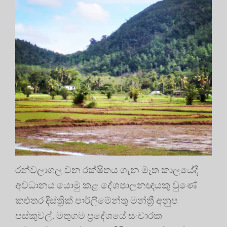
රන්වලාගල වන රක්ෂිතය ගැන මෑත කාලයේදී
අවධානය යොමු කළ දේශපාලනඥයකු වුණේ
කළුතර දිස්ත්‍රික් පාර්ලිමේන්තු මන්ත්‍රී අනුප
පස්කුවල්. මතුගම ප්‍රදේශයේ සංචාරක