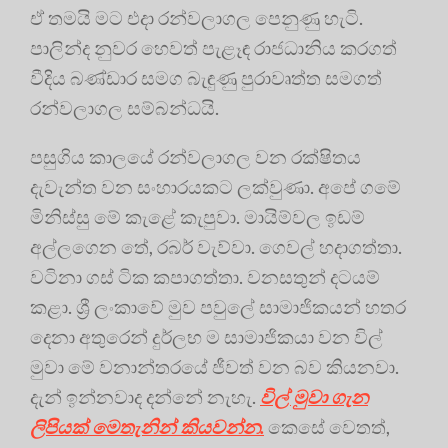
ඒ තමයි මට එදා රන්වලාගල පෙනුණු හැටි.
පාලින්ද නුවර හෙවත් පැළෑඳ රාජධානිය කරගත්
වීදිය බණ්ඩාර සමග බැඳුණු පුරාවෘත්ත සමගත්
රන්වලාගල සම්බන්ධයි.
පසුගිය කාලයේ රන්වලාගල වන රක්ෂිතය
දැවැන්ත වන සංහාරයකට ලක්වුණා. අපේ ගමේ
මිනිස්සු මේ කැළේ කැපුවා. මායිම්වල ඉඩම්
අල්ලගෙන තේ, රබර් වැව්වා. ගෙවල් හදාගත්තා.
වටිනා ගස් ටික කපාගත්තා. වනසතුන් දටයම්
කළා. ශ්‍රී ලංකාවේ මුව පවුලේ සාමාජිකයන් හතර
දෙනා අතුරෙන් දුර්ලභ ම සාමාජිකයා වන විල්
මුවා මේ වනාන්තරයේ ජීවත් වන බව කියනවා.
දැන් ඉන්නවාද දන්නේ නැහැ.
විල් මුවා ගැන
ලිපියක් මෙතැනින් කියවන්න.
කෙසේ වෙතත්,