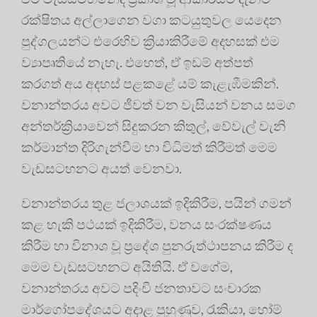
රක්ෂිතය අල්ලාගෙන වගා කටයුතුවල යෙදෙන
පුද්ගලයන්ට එරෙහිව ක්‍රියාකිරීමේ අදහසක් එම
ව්‍යාපෘතියේ නැහැ. එහෙත්, ඒ ඉඩම් අත්පත්
කරගත් අය අදහස් පළකළේ යම් කැළැඹීමකින්.
වනාන්තරය අවට ජීවත් වන වැසියන් වනය සමග
අන්තර්ක්‍රියාවෙන් සිදුකරන කිතුල්, වේවැල් වැනි
කර්මාන්ත දිරිගැන්වීම හා විධිමත් කිරීමත් මෙම
වැඩසටහනට අයත් වෙනවා.
වනාන්තරය තුළ ජලාශයක් ඉදිකිරීම, පයින් ගමන්
කළ හැකි පථයක් ඉදිකිරීම, වනය සංරක්ෂණය
කිරීම හා විනාශ වූ ප්‍රදේශ පුනරුත්ථාපනය කිරීම ද
මෙම වැඩසටහනට අයිතියි. ඒ වගේම,
වනාන්තරය අවට පදිංචි ජනතාවට සංචාරක
මාර්ගෝපදේශයට අදාළ පුහුණුව, රැකියා, හෝම්