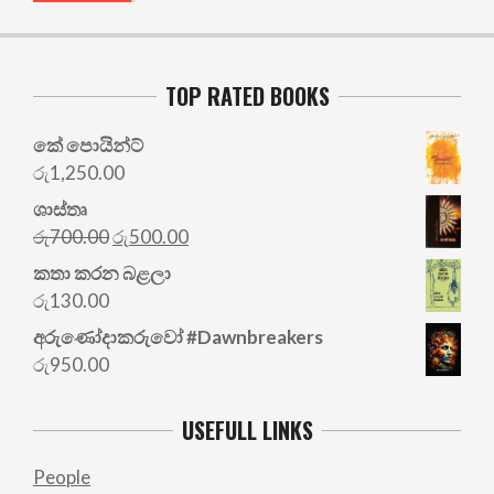
TOP RATED BOOKS
කේ පොයින්ට්
රු
1,250.00
ශාස්තෘ
Original
Current
රු
700.00
රු
500.00
price
price
කතා කරන බළලා
was:
is:
රු
130.00
රු700.00.
රු500.00.
අරු‍ණෝදාකරුවෝ #Dawnbreakers
රු
950.00
USEFULL LINKS
People