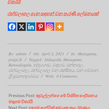
විතරයි
රන්වලාගල ගැන සඳහන් වන පැරණි ලේඛනයක්
2021-
04-
By:
admin
On:
April 2, 2021
In:
Matugama
,
02
praja.lk
Tagged:
Iddagoda
,
Matugama
,
Ranwalagala
,
ඉද්දගොඩ
,
මතුගම
,
රන්නගල
,
රන්වලාගල
,
රන්වලාගල වන රක්ෂිතය
,
වන ගම්මාන
,
ශ්‍රී සුමනභද්‍රාරාමය
With:
0 Comments
Previous Post:
කුරුල්ලන්ගෙ මේ විස්මිත සංදර්ශනය
මතුගම විතරයි
Next Post:
හඳගම ඇන්ටික් කඩයක කළ රමණය