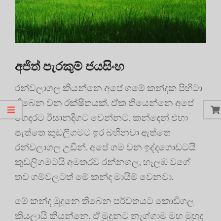
අජිත් පැරකුම් ජයසිංහ
රන්වලාගල කියන්නෙ අපේ ගමේ කන්දක පිහිටා
තිබෙන වන රක්ෂිතයක්. ඒක තියෙන්නෙ අපේ
ගෙදරට ඊසානදිගට වෙන්නට. කන්දෙන් එහා
පැත්තෙ කුඩලිගමට ඉර බහිනවා ඇත්තෙ
රන්වලාගල උඩින්. අපේ ගම වන ඉද්දගොඩටයි
කුඩලිගමටයි අමතරව රන්නගල, හෑලඹ වගේ
තව ගම්වලටත් මේ කන්ද මායිම් වෙනවා.
මේ කන්ද මුදුනෙ තිබෙන පර්වතයට කොඩිගල
කියලායි කියන්නෙ. ඒ මුදුනට නැග්ගාම මහ මුහුද