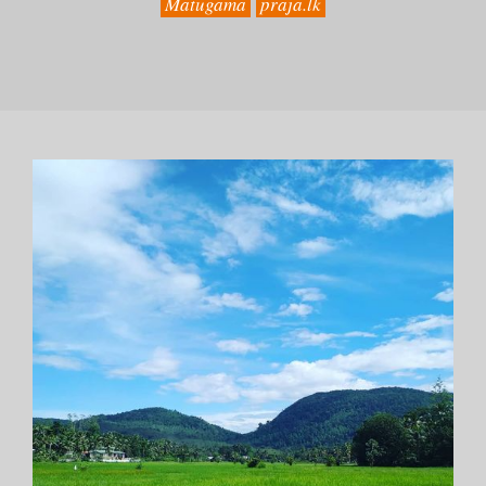
Matugama
praja.lk