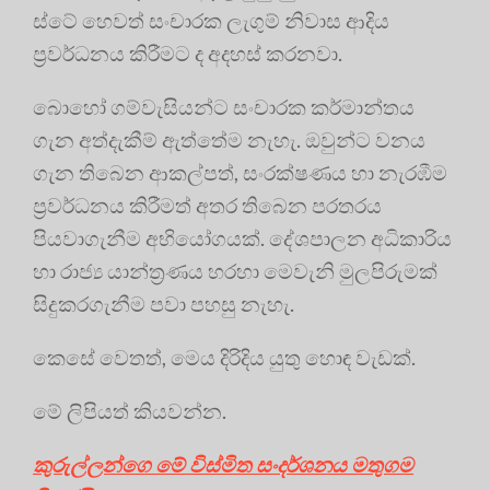
ස්ටේ හෙවත් සංචාරක ලැගුම් නිවාස ආදිය
ප්‍රවර්ධනය කිරීමට ද අදහස් කරනවා.
බොහෝ ගම්වැසියන්ට සංචාරක කර්මාන්තය
ගැන අත්දැකීම් ඇත්තේම නැහැ. ඔවුන්ට වනය
ගැන තිබෙන ආකල්පත්, සංරක්ෂණය හා නැරඹීම
ප්‍රවර්ධනය කිරීමත් අතර තිබෙන පරතරය
පියවාගැනීම අභියෝගයක්. දේශපාලන අධිකාරිය
හා රාජ්‍ය යාන්ත්‍රණය හරහා මෙවැනි මුලපිරුමක්
සිදුකරගැනීම පවා පහසු නැහැ.
කෙසේ වෙතත්, මෙය දිරිදිය යුතු හොඳ වැඩක්.
මේ ලිපියත් කියවන්න.
කුරුල්ලන්ගෙ මේ විස්මිත සංදර්ශනය මතුගම