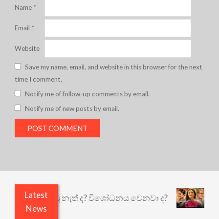
Name
*
Email
*
Website
Save my name, email, and website in this browser for the next
time I comment.
Notify me of follow-up comments by email.
Notify me of new posts by email.
Latest
 ඇතුළෙයි කුඩු නැත් ද? විශෝධනය වෙනවා ද?
අභිසාර
News