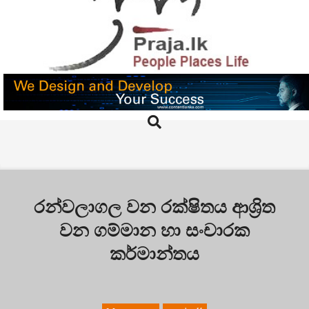
Skip
to
content
PRAJA.LK
Search
Primary
Navigation
Menu
රන්වලාගල වන රක්ෂිතය ආශ්‍රිත
වන ගම්මාන හා සංචාරක
කර්මාන්තය