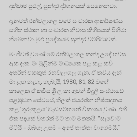
දක්වාම පුළුල්, සුන්දර දර්ශනයක් පෙනෙනවා.
දැනටත් රන්වලාගල වටේ සංචාරක ආකර්ෂණය
සහිත ස්ථාන හා සංචාරක නිවාස කිහිපයක් පිහිටා
තිබෙනවා. මුළු ප්‍රදේශයම සුන්දර වටපිටාවක්.
මං ජීවත් වුණේ මේ රන්වලාගල කන්ද උදේ හවස
දැක දැක. මං මුලින්ම මාධ්‍යයක පළ කළ කවි
අතරින් එකකුත් රන්වලාගල ගැන. ඒ කවිය දැන්
මා ළඟ නැහැ. හැබැයි, 1980, 81, 82 වගේ
කාලෙක ඒ කවිය ශ්‍රී ලංකා ගුවන් විදුලි සංස්ථාවේ
පළමුවන සේවයේ, තිලක් ජයරත්න නිෂ්පාදනය
කළ ‘ගුරුකුලය’ වැඩසටහනේ විකාශය වුණා. එහි
එක පදයක් විතරක් මට තාම මතකයි. “සැවොම
මිටියි – ඔබයැ උසම – අපේ තාත්තා වාගේමයි.”