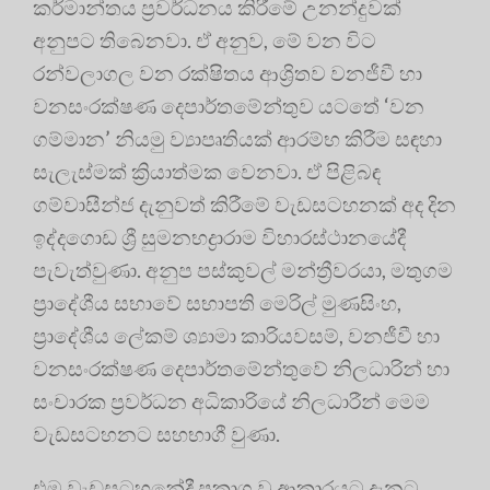
කර්මාන්තය ප්‍රවර්ධනය කිරීමේ උනන්දුවක්
අනුපට තිබෙනවා. ඒ අනුව, මේ වන විට
රන්වලාගල වන රක්ෂිතය ආශ්‍රිතව වනජීවී හා
වනසංරක්ෂණ දෙපාර්තමේන්තුව යටතේ ‘වන
ගම්මාන’ නියමු ව්‍යාපෘතියක් ආරම්භ කිරීම සඳහා
සැලැස්මක් ක්‍රියාත්මක වෙනවා. ඒ පිළිබඳ
ගම්වාසීන්ජ දැනුවත් කිරීමේ වැඩසටහනක් අද දින
ඉද්දගොඩ ශ්‍රී සුමනභද්‍රාරාම විහාරස්ථානයේදී
පැවැත්වුණා. අනුප පස්කුවල් මන්ත්‍රීවරයා, මතුගම
ප්‍රාදේශීය සභාවේ සභාපති මෙරිල් මුණසිංහ,
ප්‍රාදේශීය ලේකම් ශ්‍යාමා කාරියවසම්, වනජීවී හා
වනසංරක්ෂණ දෙපාර්තමේන්තුවේ නිලධාරින් හා
සංචාරක ප්‍රවර්ධන අධිකාරියේ නිලධාරීන් මෙම
වැඩසටහනට සහභාගී වුණා.
එම වැඩසටහනේදී ප්‍රකාශ වූ ආකාරයට දැනට