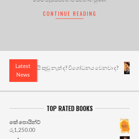
CONTINUE READING
Latest
එළියෙයි ඇතුළෙයි කුඩු නැත් ද? විශෝධනය වෙනවා ද?
News
TOP RATED BOOKS
කේ පොයින්ට්
රු
1,250.00