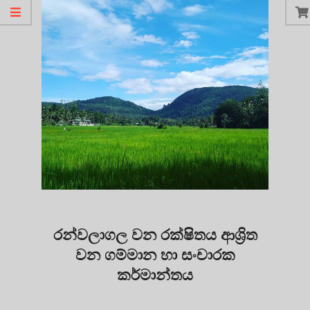
රන්වලාගල වන රක්ෂිතය ආශ්‍රිත
වන ගම්මාන හා සංචාරක
කර්මාන්තය
2021-
04-