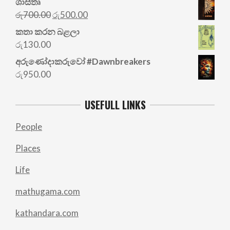
ශාස්තෘ
Original
Current
රු
700.00
රු
500.00
price
price
කතා කරන බළලා
was:
is:
රු
130.00
රු700.00.
රු500.00.
අරු‍ණෝදාකරුවෝ #Dawnbreakers
රු
950.00
USEFULL LINKS
People
Places
Life
mathugama.com
kathandara.com