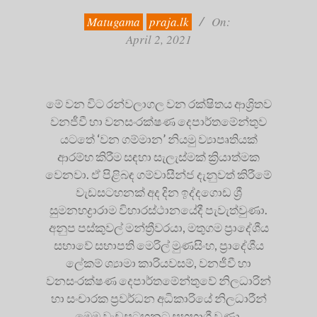
02
Matugama
praja.lk
On:
April 2, 2021
මේ වන විට රන්වලාගල වන රක්ෂිතය ආශ්‍රිතව
වනජීවී හා වනසංරක්ෂණ දෙපාර්තමේන්තුව
යටතේ ‘වන ගම්මාන’ නියමු ව්‍යාපෘතියක්
ආරම්භ කිරීම සඳහා සැලැස්මක් ක්‍රියාත්මක
වෙනවා. ඒ පිළිබඳ ගම්වාසීන්ජ දැනුවත් කිරීමේ
වැඩසටහනක් අද දින ඉද්දගොඩ ශ්‍රී
සුමනභද්‍රාරාම විහාරස්ථානයේදී පැවැත්වුණා.
අනුප පස්කුවල් මන්ත්‍රීවරයා, මතුගම ප්‍රාදේශීය
සභාවේ සභාපති මෙරිල් මුණසිංහ, ප්‍රාදේශීය
ලේකම් ශ්‍යාමා කාරියවසම්, වනජීවී හා
වනසංරක්ෂණ දෙපාර්තමේන්තුවේ නිලධාරින්
හා සංචාරක ප්‍රවර්ධන අධිකාරියේ නිලධාරීන්
මෙම වැඩසටහනට සහභාගී වුණා.