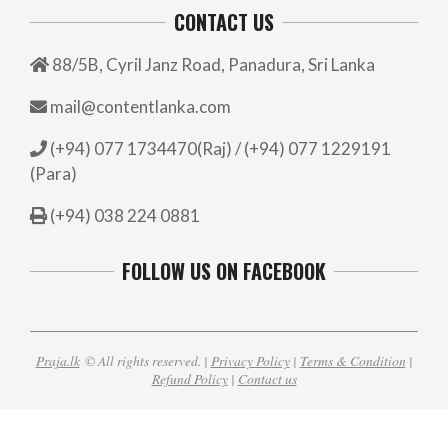
CONTACT US
88/5B, Cyril Janz Road, Panadura, Sri Lanka
mail@contentlanka.com
(+94) 077 1734470(Raj) / (+94) 077 1229191
(Para)
(+94) 038 224 0881
FOLLOW US ON FACEBOOK
Praja.lk
© All rights reserved. |
Privacy Policy
|
Terms & Condition
|
Refund Policy
|
Contact us