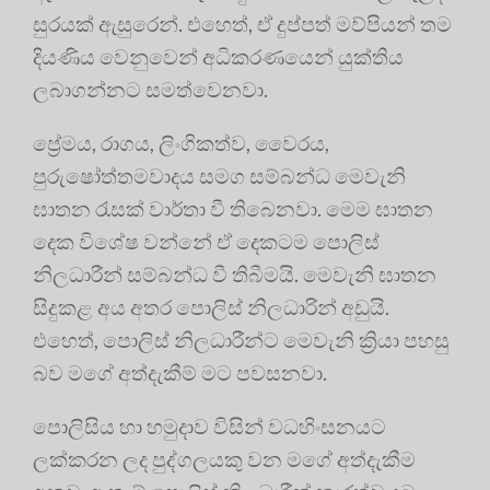
සුරයක් ඇසුරෙන්. එහෙත්, ඒ දුප්පත් මව්පියන් තම
දියණිය වෙනුවෙන් අධිකරණයෙන් යුක්තිය
ලබාගන්නට සමත්වෙනවා.
ප්‍රේමය, රාගය, ලිංගිකත්ව, වෛරය,
පුරුෂෝත්තමවාදය සමග සම්බන්ධ මෙවැනි
ඝාතන රැසක් වාර්තා වී තිබෙනවා. මෙම ඝාතන
දෙක විශේෂ වන්නේ ඒ දෙකටම පොලිස්
නිලධාරීන් සම්බන්ධ වී තිබීමයි. මෙවැනි ඝාතන
සිදුකළ අය අතර පොලිස් නිලධාරින් අඩුයි.
එහෙත්, පොලිස් නිලධාරීන්ට මෙවැනි ක්‍රියා පහසු
බව මගේ අත්දැකීම් මට පවසනවා.
පොලිසිය හා හමුදාව විසින් වධහිංසනයට
ලක්කරන ලද පුද්ගලයකු වන මගේ අත්දැකීම