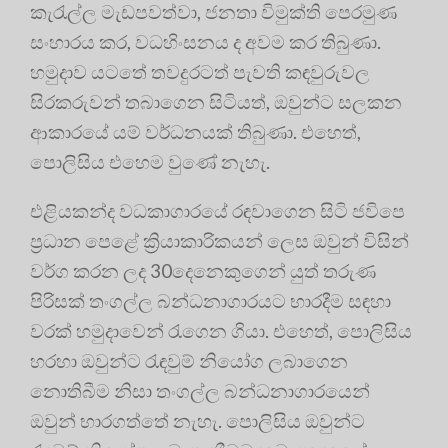
කැරැල්ල මැඩපවත්වා, ජනතා විමුක්ති පෙරමුණ
සංහාරය කර, වධහිංසනය ද අවම කර තිබුණා.
හමුදාව යටතේ තවදුරටත් පැවති කඳවුරුවල
සිරකරුවන් තබාගෙන සිටියත්, ඔවුන්ට සලකන
ආකාරයේ යම් වර්ධනයක් තිබුණා. එහෙත්,
පොලිසිය එහෙම වුණේ නැහැ.
එළියකන්ද වධකාගාරයේ රඳවාගෙන සිටි ජවිපෙ
ප්‍රධාන පෙළේ ක්‍රියාකාරිකයන් ලෙස ඔවුන් විසින්
වර්ග කරන ලද 30දෙනෙකුගෙන් යුත් තරුණ
පිරිසක් තංගල්ල බන්ධනාගාරයට භාරදීම සඳහා
වරක් හමුදාවෙන් රැගෙන ගියා. එහෙත්, පොලිසිය
හරහා ඔවුන්ට රැඳවුම් නියෝග ලබාගෙන
නොතිබීම නිසා තංගල්ල බන්ධනාගාරයෙන්
ඔවුන් භාරගත්තේ නැහැ. පොලිසිය ඔවුන්ට