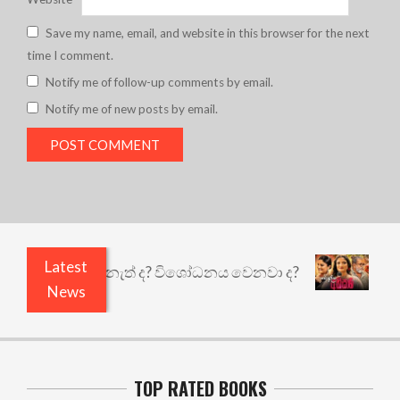
Save my name, email, and website in this browser for the next
time I comment.
Notify me of follow-up comments by email.
Notify me of new posts by email.
Latest
ඇතුළෙයි කුඩු නැත් ද? විශෝධනය වෙනවා ද?
අභිසාර
News
TOP RATED BOOKS