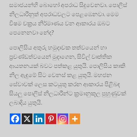
සමාජයන්හි බොහෝ අපරාධ සිදුවෙනවා. පොලිස්
නිලධාරීනුත් අපරාධවලට පෙළඹෙනවා. මෙම
විෂම චක්‍රය නිර්මාණය වන ආකාරය ඔබට
පෙනෙනවා නේද?
පොලිසිය අතුරු හමුදාවක තත්වයෙන් හා
ප්‍රචණ්ඩත්වයෙන් මුදාගෙන, සිවිල් වෘත්තික
ආයතනයක් බවට පත්කළ යුතුයි. පොලිසිය කාකි
නිල ඇඳුමේ සිට වෙනස් කළ යුතුයි. මහජන
සේවාවක් ලෙස කටයුතු කරන ආකාරය පිළිබඳ
සියලු පොලිස් නිලධාරීන්ට ක්‍රමානුකූල පුහුණුවක්
ලබාදිය යුතුයි.