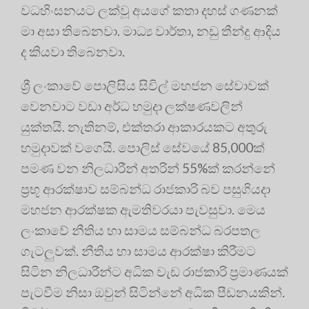
වධහිංසනයට ලක්වූ අයගේ කතා දහස් ගණනක්
මා අසා තිබෙනවා. මාධ්‍ය වාර්තා, නඩු තීන්දු ආදිය
ද කියවා තිබෙනවා.
ශ්‍රී ලංකාවේ පොලිසිය සිවිල් මහජන සේවාවක්
වෙනවාට වඩා අර්ධ හමුදා ලක්ෂණවලින්
යුක්තයි. නැතිනම්, එක්තරා ආකාරයකට අතුරු
හමුදාවක් වගෙයි. පොලිස් සේවයේ 85,000ක්
පමණ වන නිලධාරීන් අතරින් 55%ක් කරන්නේ
ප්‍රභූ ආරක්ෂාව සම්බන්ධ රාජකාරි බව පසුගියදා
මහජන ආරක්ෂක ඇමතිවරයා පැවසුවා. මෙය
ලංකාවේ නීතිය හා සාමය සම්බන්ධ බරපතල
ගැටලුවක්. නීතිය හා සාමය ආරක්ෂා කිරීමට
සිටින නිලධාරීන්ට අධික වැඩ රාජකාරි ප්‍රමාණයක්
පැටවීම නිසා ඔවුන් සිටින්නේ අධික පීඩනයකින්.