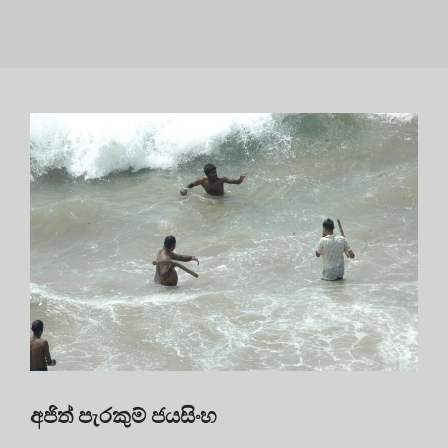
අජිත් පැරකුම් ජයසිංහ