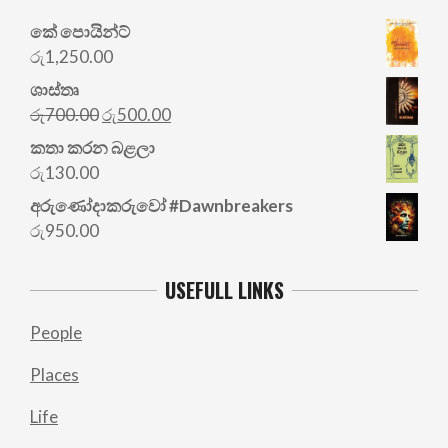
කේ පොයින්ට්
රු
1,250.00
ශාස්තෘ
Original
Current
රු
700.00
රු
500.00
price
price
කතා කරන බළලා
was:
is:
රු
130.00
රු700.00.
රු500.00.
අරු‍ණෝදාකරුවෝ #Dawnbreakers
රු
950.00
USEFULL LINKS
People
Places
Life