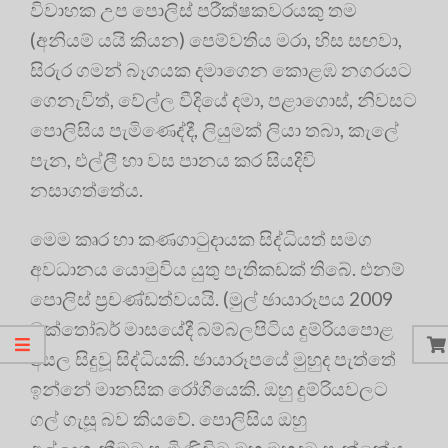
විවාහක උප පොලිස් පරීක්ෂකවරයකු තම
(අනියම් යයි කියන) පෙම්වතිය මරා, හිස සඟවා,
සිරුර ගමන් බෑගයක දමාගෙන කොළඹ නගරයට
ගෙනැවිත්, වේල්ල වීදියේ දමා, පළාගොස්, නිවසට
පොලිසිය පැමිණෙද්දී, ලියුමක් ලියා තබා, කැලේ
පැන, එල්ලී හා වස පානය කර සියදිවි
නසාගත්තේය.
මෙම කෘර හා කණගාටුදායක සිද්ධියත් සමග
අවධානය යොමුවිය යුතු පැතිකඩක් තිබේ. එනම්
පොලිස් ප්‍රචණ්ඩත්වයයි. (මුල් ඡායාරූපය 2009
ඔක්තෝබර් මාසයේදී බම්බලපිටිය දුම්රියපොළ
අසල සිදුවූ සිද්ධියකි. ඡායාරූපයේ මුහුද පැත්තේ
ඉන්නේ මානසික රෝගියෙකි. ඔහු දුම්රියවලට
ගල් ගැසූ බව කියවේ. පොලිසිය ඔහු