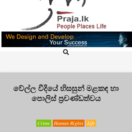
Skip
to
content
PRAJA.LK
Search
Primary
Navigation
Menu
වේල්ල වීදියේ හිසසුන් මළකඳ හා
පොලිස් ප්‍රචණ්ඩත්වය
Crime
Human Rights
Life