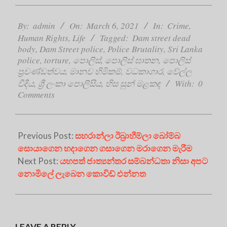
2021-
03-
By:
admin
On:
March 6, 2021
In:
Crime
,
06
Human Rights
,
Life
Tagged:
Dam street dead
body
,
Dam Street police
,
Police Brutality
,
Sri Lanka
police
,
torture
,
පොලිස්
,
පොලිස් ඝාතන
,
පොලිස්
ප්‍රචණ්ඩත්වය
,
මානව හිමිකම්
,
වධකාගාර
,
වේල්ල
වීදිය
,
ශ්‍රී ලංකා පොලිසිය
,
හිස සුන් මළකඳ
With:
0
Comments
Previous Post:
සහරාන්ලා ඊබ්‍රාහීම්ලා බෝම්බ
සොයාගෙන හදාගෙන ගසාගෙන මරාගෙන මැරීම
Next Post:
යහපත් ජාත්‍යන්තර සම්බන්ධතා නිසා අපට
නොමිලේ ලැබෙන කොවිඩ් එන්නත
LEAVE A REPLY