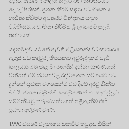
අනුව, ඇතැම් පොලිස් නිලධාරීන් කෘරත්වයට
ලොල් පිරිසක්. ප්‍රශ්න කිරීම සඳහා වධහිංසනය
භාවිතා කිරීමට අමතරව වින්දනය සඳහා
වධහිංසනය භාවිතා කිරීමත් ශ්‍රී ලංකාවේ සුලබ
තත්වයක්.
යුද හමුදාව යටතේ පැවති එළියකන්ද වධකාගාරය
ඇතුළු වධ කඳවුරු කීපයකම අවුරුද්දකට වැඩි
කාලයක් ගත කළ මා හොඳින් දන්නා කාරණයක්
වන්නේ එම ස්ථානවල රඳවාගෙන සිටි අයට වධ
දුන්නේ ප්‍රධාන වශයෙන්ම වධ දීමේ අරමුණින්ම
බවයි. ජනතා විමුක්ති පෙරමුණෙන් හා කැරැල්ලට
සම්බන්ධ වූ තරුණයන්ගෙන් පළිගැනීම එහි
ප්‍රධාන අරමුණ වුණා.
1990 වසරේ මැදභාගය වනවිට හමුදාව විසින්