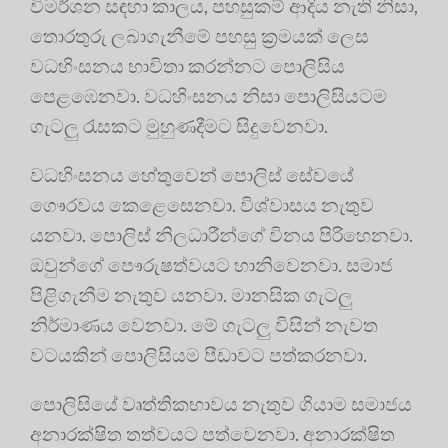
විමර්ශන සඳහා කාලය, පහසුකම් ආදිය නැති නිසා,
තොරතුරු ලබාගැනීමේ පහසු ක්‍රමයක් ලෙස
වධහිංසනය භාවිතා කරන්නට පොලිසිය
පෙළඹෙනවා. වධහිංසනය නිසා පොලිසියටම
ගැටලු රැසකට මුහුණදීමට සිදුවෙනවා.
වධහිංසනය හේතුවෙන් පොලිස් සේවයේ
ගෞරවය කෙළෙසෙනවා. විශ්වාසය නැතුව
යනවා. පොලිස් නිලධාරීන්ගේ විනය පිරිහෙනවා.
ඔවුන්ගේ පෞරුෂත්වයට හානිවෙනවා. සමාජ
පිළිගැනීම නැතුව යනවා. මානසික ගැටලු
නිර්මාණය වෙනවා. මේ ගැටලු විසින් නැවත
වටයකින් පොලිසියම පීඩාවට පත්කරනවා.
පොලිසියේ වෘත්තිකභාවය නැතුව ගියාම සමාජය
අනාරක්ෂිත තත්වයට පත්වෙනවා. අනාරක්ෂිත