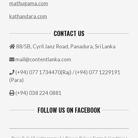
mathugama.com
kathandara.com
CONTACT US
88/5B, Cyril Janz Road, Panadura, Sri Lanka
mail@contentlanka.com
(+94) 077 1734470(Raj) / (+94) 077 1229191
(Para)
(+94) 038 224 0881
FOLLOW US ON FACEBOOK
Praja.lk
© All rights reserved. |
Privacy Policy
|
Terms & Condition
|