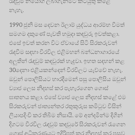
රැඳවුම් නියෝග ලබාගැනීමට කටයුතු කළේ
නැහැ.
1990 ජුනි මස දෙවන ඊලාම් යුද්ධය ආරම්භ වීමත්
සමගම දකුණේ පැවති හමුදා කඳවුරු ඉවත්කළා.
එසේ ඉවත් කරන විට ඒවායේ සිටි සිරකරුවන්
රැඳවීම සඳහා වීරවිල එළිමහන් බන්ධනාගාරයේ
අලුතින් රැඳවුම් කඳවුරක් හැදුවා. ඉහත සඳහන් කළ
30දෙනා එළියකන්දෙන් වීරවිලට යැව්වේ නැහැ.
ඔවුන් පොලිසියට භාරදීමෙන් පසු පොලිසිය ඔවුන්
ව්‍යාජ ලෙස නිදහස් කර පැහැරගෙන ගොස්
ඝාතනය කළා. එසේ ව්‍යාජ ලෙස නිදහස් කළේ එම
සිරකරුවන් ජාත්‍යන්තර රතුකුරුස කමිටුව විසින්
ලියාපදිංචි කර තිබීම නිසායි. මේ අන්දමින්ම දිගින්
දිගටම වීරවිල රැඳවුම් කඳවුරේ සිරකරුවන් රැගෙන
ගොස් අධිකරණයට ඉදිරිපත් කර නිදහස් කර පසුව