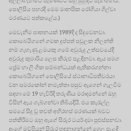
අල්ලාගැනීමට පැමිණිවිට ඔහු මුහුදට පැන්නේය.
පොලිසිය පහරදී මෙම මානසික රෝගියා ගිල්වා
මරණයට පත්කළේය.)
මෙවැනිම ඝාතනයක් 1989දී ද සිදුවෙනවා.
කොබෙයිගනේ ගමක දුප්පත් පවුලක නිලන්ති
නම් ගැහැණු ළමයකු ගමේ අවුරුදු උත්සවයේදී
අවුරුදු කුමාරිය ලෙස කිරුළු පළඳිනවා. ඇය සමග
ප්‍රේම හා ලිංගික සම්බන්ධයක් ඇතිකරගන්නා
කොබෙයිගනේ පොලිසියේ ස්ථානාධිපතිවරයා
වන සමරකෝන් නමැත්තා පසුව ඇගෙන් ගැලවීම
සඳහා මේ 19 හැවිරිදි තරුණිය මරාදමන්නේ ඔහු
විසින් ඇය ගැබ්ගන්වා තිබියදීයි. එය කැරැල්ල
සමයේ සිදු වූ තවත් අභිරහස් මරණයක් බවට
පත්කිරීමට ඔහු ඇගේ සිරුර ටයර් දමා පුළුස්සනවා.
ඇගේ මව්පියන් සිරුර හඳුනාගන්නේ ගෙල පැළඳි