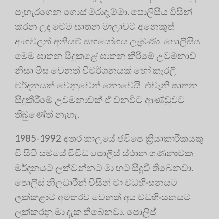
පැහැරගෙන ගොස් මරාදැම්මා. පොලිසිය විසින්
කරන ලද මෙම ඝාතන මාලාවට අනෙකුත්
අංශවලත් අනියම් සහයෝගය ලැබුණා. පොලිසිය
මෙම ඝාතන සිදුකළේ ඝාතන කිරීමේ උවමනාව
නිසා මිස වෙනත් විමර්ශනයක් හෝ කැරලි
මර්දනයක් වෙනුවෙන් නොවෙයි. එවැනි ඝාතන
සිදුකිරීමේ උවමනාවක් ඒ වනවිට ආණ්ඩුවට
තිබුණේත් නැහැ.
1985-1992 අතර කාලයේ ජවිපෙ ක්‍රියාකාරිකයකු
වී සිටි සමයේ විවිධ පොලිස් ස්ථාන ගණනාවක
මර්දනයට ලක්වන්නට මා හට සිදුවී තිබෙනවා.
පොලිස් නිලධාරීන් විසින් මා වධහිංසනයට
ලක්කළාට අමතරව වෙනත් අය වධහිංසනයට
ලක්කරනු මා දැක තිබෙනවා. පොලිස්