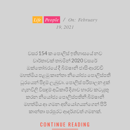
2021-
02-
19
Life
People
On:
February
19, 2021
වසර 154 ක පොලිස් ඉතිහාසයේ නව
වාර්තාවක් තබමින් 2020 වසරේ
ඔක්තෝබරයේ දී බිම්ෂානි ජාසිංආරච්චි
මහත්මිය පළමු කාන්තා නියෝජ්‍ය පොලිස්පති
ධූරයෙන් පිදුම් ලැබුවා. පොලිස් පරිපාලන දුක්
ගැනවිලි විසඳුම් අධිකාරි දිශාව භාරව කටයුතු
කරන නියෝජ්‍ය පොලිස්පතිනි බිම්ෂානි
මහත්මිය ආ ගමන අභියෝගයන්ගෙන් පිරි
කාන්තා පරපුරට ආදර්ශවත් ගමනක්.
CONTINUE READING