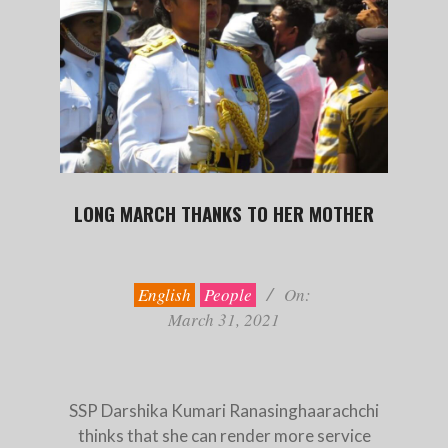
LONG MARCH THANKS TO HER MOTHER
2021-
03-
31
English
People
On:
March 31, 2021
SSP Darshika Kumari Ranasinghaarachchi
thinks that she can render more service