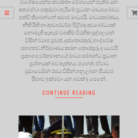
විශේෂයෙන්ම කටකතා වේගයෙන් පැතිර යන
අතර ඒවා පතුරුවා හැරීමේ ප්‍රධාන මාධ්‍යය බවට
පත්වී තිබෙන්නේ සමාජ මාධ්‍යයි. මාධ්‍යකරණය,
නීති රීති හා ආචාරධර්ම පිළිබඳ අවබෝධයක්
නොමැති ඇතැම් වගකීම් විරහිත පුද්ගලයන්
විසින් ව්‍යාජ පුවත්, දුස්තොරතුරු හා ද්වේෂ
සහගතව නිර්මාණය කරන තොරතුරු ද වෛරී
ප්‍රකාශ ද වර්තමානයේ මාධ්‍ය සම්බන්ධ ප්‍රධාන
ප්‍රශ්නයක් බව ඇත්තය. එහෙත්, ඒවාට
මුවාවෙමින් රජය විසින් ගනු ලබන පියවර
සීමාව ඉක්මවා යන බවක් ද පෙනේ.
CONTINUE READING