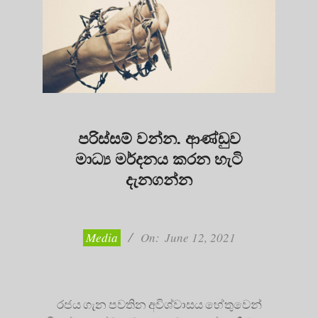
පරිස්සම් වන්න. ආණ්ඩුව
මාධ්‍ය මර්දනය කරන හැටි
දැනගන්න
2021-
06-
12
Media
On:
June 12, 2021
රජය ගැන පවතින අවිශ්වාසය හේතුවෙන්