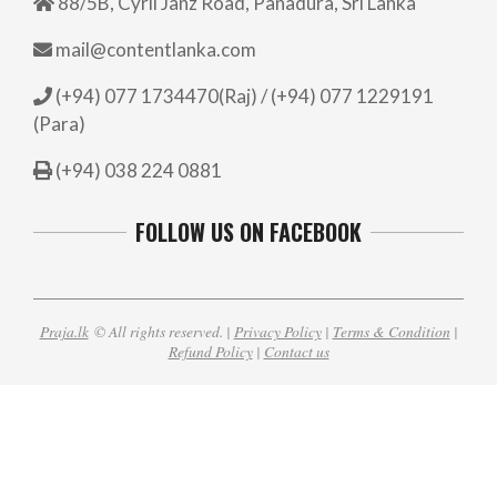
88/5B, Cyril Janz Road, Panadura, Sri Lanka
mail@contentlanka.com
(+94) 077 1734470(Raj) / (+94) 077 1229191
(Para)
(+94) 038 224 0881
FOLLOW US ON FACEBOOK
Praja.lk
© All rights reserved. |
Privacy Policy
|
Terms & Condition
|
Refund Policy
|
Contact us