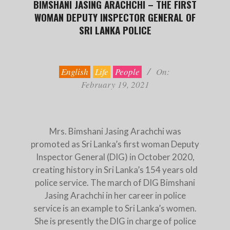
BIMSHANI JASING ARACHCHI – THE FIRST
WOMAN DEPUTY INSPECTOR GENERAL OF
SRI LANKA POLICE
2021-
02-
19
English
Life
People
On:
February 19, 2021
Mrs. Bimshani Jasing Arachchi was
promoted as Sri Lanka’s first woman Deputy
Inspector General (DIG) in October 2020,
creating history in Sri Lanka’s 154 years old
police service. The march of DIG Bimshani
Jasing Arachchi in her career in police
service is an example to Sri Lanka’s women.
She is presently the DIG in charge of police