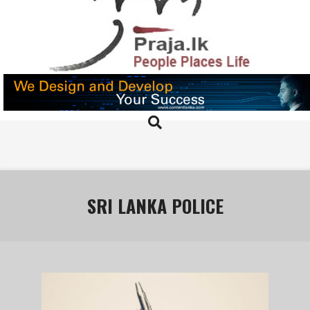
Skip
to
content
PRAJA.LK
Search
Primary
Navigation
Menu
SRI LANKA POLICE