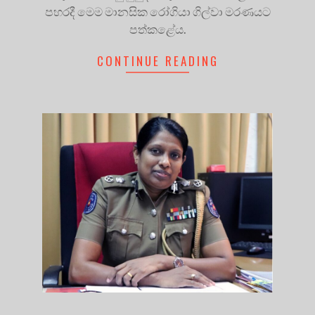
පහරදී මෙම මානසික රෝගියා ගිල්වා මරණයට
පත්කළේය.
CONTINUE READING