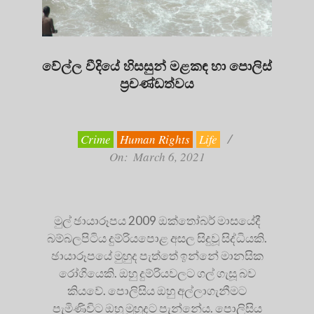
වේල්ල වීදියේ හිසසුන් මළකඳ හා පොලිස්
ප්‍රචණ්ඩත්වය
2021-
03-
06
Crime
Human Rights
Life
On:
March 6, 2021
මුල් ඡායාරූපය 2009 ඔක්තෝබර් මාසයේදී
බම්බලපිටිය දුම්රියපොළ අසල සිදුවූ සිද්ධියකි.
ඡායාරූපයේ මුහුද පැත්තේ ඉන්නේ මානසික
රෝගියෙකි. ඔහු දුම්රියවලට ගල් ගැසූ බව
කියවේ. පොලිසිය ඔහු අල්ලාගැනීමට
පැමිණිවිට ඔහු මුහුදට පැන්නේය. පොලිසිය