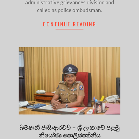
administrative grievances division and
called as police ombudsman.
CONTINUE READING
බිම්ෂානි ජාසිංආරච්චි – ශ්‍රී ලංකාවේ පළමු
නියෝජ්‍ය පොලිස්පතිනිය