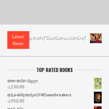
Latest
යි ඇතුළෙයි කුඩු නැත් ද? විශෝධනය වෙනවා ද?
අභිස
News
TOP RATED BOOKS
කතා කරන බළලා
රු
130.00
අරු‍ණෝදාකරුවෝ #Dawnbreakers
රු
950.00
සුදුරු අබා