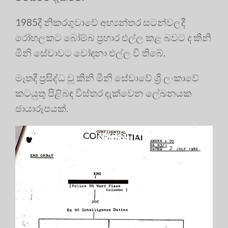
1985දී නිකරගුවාවේ අභ්‍යන්තර සටන්වලදී
රෝහලකට බෝම්බ ප්‍රහාර එල්ල කළ බවට ද කීනි
මීනි සේවාවට චෝදනා එල්ල වී තිබේ.
මෑතදී ප්‍රසිද්ධ වූ කීනි මීනි සේවාවේ ශ්‍රී ලංකාවේ
කටයුතු පිළිබඳ විස්තර දැක්වෙන ලේඛනයක
ඡායාරූපයක්.