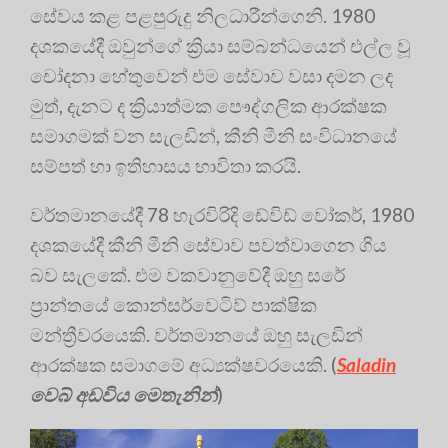
සේවය කළ පළපුරුදු නිලධාරීන්ගෙනි. 1980
දශකයේදී ඔවුන්ගේ ක්‍රියා සම්බන්ධයෙන් එල්ල වූ
චෝදනා හේතුවෙන් එම සේවාව වසා දමන ලද
මුත්, දැනට ද ක්‍රියාත්මක පෞද්ගලික ආරක්ෂක
සමාගමක් වන සැලඩින්, කීනි මීනි සංවිධානයේ
සම්පත් හා ඉතිහාසය භාවිතා කරයි.
වර්තමානයේදී 78 හැරවිරිදි ඩේවිඩ් වෝකර්, 1980
දශකයේදී කීනි මීනි සේවාව පවත්වාගෙන ගිය
බව සැලකේ. එම වකවානුවේදී ඔහු සරේ
ප්‍රාන්තයේ කොන්සර්වෙටිව් පාක්ෂික
මන්ත්‍රීවරයෙකි. වර්තමානයේ ඔහු සැලඩින්
ආරක්ෂක සමාගමේ අධ්‍යක්ෂවරයෙකි. (
Saladin
වෙබ් අඩවිය මෙතැනින්
)