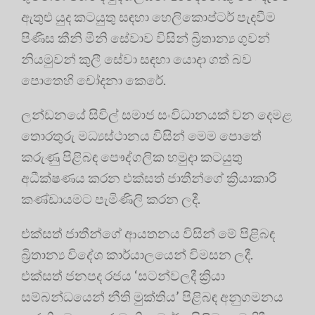
ඇතුළු යුද කටයුතු සඳහා හෙලිකොප්ටර් පැදවීම
පිණිස කීනි මීනි සේවාව විසින් බ්‍රිතාන්‍ය ගුවන්
නියමුවන් කුලී සේවා සඳහා යොදා ගත් බව
පොතෙහි චෝදනා කෙරේ.
ලන්ඩනයේ සිවිල් සමාජ සංවිධානයක් වන දෙමළ
තොරතුරු මධ්‍යස්ථානය විසින් මෙම පොතේ
කරුණු පිළිබඳ පෞද්ගලික හමුදා කටයුතු
අධීක්ෂණය කරන එක්සත් ජාතීන්ගේ ක්‍රියාකාරී
කණ්ඩායමට පැමිණිලි කරන ලදී.
එක්සත් ජාතීන්ගේ ආයතනය විසින් මේ පිළිබඳ
බ්‍රිතාන්‍ය විදේශ කාර්යාලයෙන් විමසන ලදී.
එක්සත් ජනපද රජය ‘සටන්වලදී ක්‍රියා
සම්බන්ධයෙන් නීති මුක්තිය’ පිළිබඳ අනුගමනය