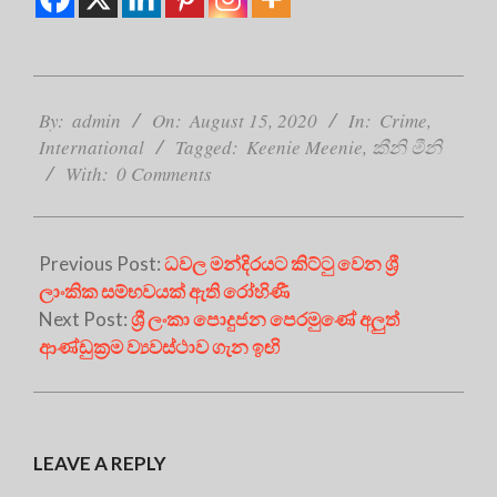
2020-
08-
By:
admin
On:
August 15, 2020
In:
Crime
,
15
International
Tagged:
Keenie Meenie
,
කීනි මීනි
With:
0 Comments
Previous Post:
ධවල මන්දිරයට කිට්ටු වෙන ශ්‍රී
ලාංකික සම්භවයක් ඇති රෝහිණී
Next Post:
ශ්‍රී ලංකා පොදුජන පෙරමුණේ අලුත්
ආණ්ඩුක්‍රම ව්‍යවස්ථාව ගැන ඉඟි
LEAVE A REPLY