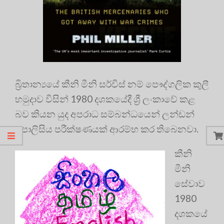
බ්‍රිතාන්‍යයේ කීනි මීනි සර්විස් නම් පෞද්ගලික කුලී
හමුදාව විසින් 1980 දශකයේදී ශ්‍රී ලංකාවේ කළ
බව කියන යුද අපරාධ සම්බන්ධයෙන් ලන්ඩන්
පොලිසිය පරීක්ෂණයක් ආරම්භ කර තිබෙනවා.
කීනි
මීනි
සේවාව
1980
දශකයේ