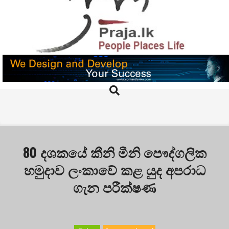
Skip
to
content
PRAJA.LK
Search
Primary
Navigation
Menu
80 දශකයේ කීනි මීනි පෞද්ගලික
හමුදාව ලංකාවේ කළ යුද අපරාධ
ගැන පරීක්ෂණ