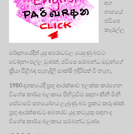
අග
භාගයේ
ජවිපෙ
කැරැල්ල
මර්දනයේදීත් යුද අපරාධවල යෙදුණු බවට
චෝදනා එල්ල වුණත්, ජවිපෙ සම්බන්ධ ඔවුන්ගේ
ක්‍රියා පිළිබඳ පැහැදිලි සාක්ෂි ඉදිරිපත් වී නැහැ.
1980 දශකයේදී ප්‍රභූ ආරක්ෂාව ඉලක්ක කරගෙන
විශේෂ කාර්ය බලකාය පිහිටුවීම සඳහා කීනි මීනි
සේවාවේ සහයෝගය ලැබුණු බව ප්‍රකට කරුණක්.
ප්‍රභූ ආරක්ෂාවට අමතරව යුද කටයුතු සඳහා ද
විශේෂ කාර්ය බලකාය සම්බන්ධ වුණා.