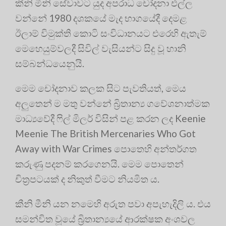
කීනි මීනි සේවාවට යුද අපරාධ චෝදනා එල්ල
වන්නේ 1980 දශකයේ මැද භාගයේදී දෙමළ
ඊලාම් විමුක්ති කොටි සංවිධානයට එරෙහි ඇතැම්
මෙහෙයුම්වලදී සිවිල් වැසියන්ට සිදු වූ හානි
සම්බන්ධයෙනුයි.
මෙම චෝදනාව කලක සිට පැවතියත්, මෙය
අලුතෙන් ම මතු වන්නේ බ්‍රිතාන්‍ය ගවේශනාත්මක
මාධ්‍යවේදී ෆිල් මිලර් විසින් පළ කරන ලද Keenie
Meenie The British Mercenaries Who Got
Away with War Crimes පොතෙහි අන්තර්ගත
කරුණු පදනම් කරගෙනයි. මෙම පොතෙන්
චිත්‍රපටයක් ද නිකුත් වීමට නියමිත ය.
කීනි මීනි යන නමෙහි අරුත පවා අපැහැදිලි ය. එය
සමන්විත වූයේ බ්‍රිතාන්‍යයේ ආරක්ෂක අංශවල