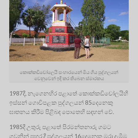
කොක්කඩිචෝලෙයි සංහාරයෙන් මිය ගිය පුද්ගලයන්
වෙනුවෙන් ඉදි කර තිබෙන ස්මාරකය
1987දී, නැගෙනහිර පළාතේ කොක්කඩිචෝලයිහි
ඉස්සන් ගොවිපළක පුද්ගලයන් 85දෙනෙකු
ඝාතනය කිරීම පිළිබඳ පොතෙහි සඳහන් වේ.
1985දී උතුරු පළාතේ පිරමන්තනාරු ගමට
ගුවනින් පහර දී පුද්ගලයන් 16දෙනෙකු මරා දැමීම