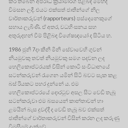
කර තිබෙන අපරාධ ක්‍රියාමාර්ග පිළිබඳ මෙහිදී
විමසන ලදී. එයට එක්සත් ජාතීන්ගේ නිල
වාර්තාකරුවන් (rapporteurs) පස්දෙනෙකුගේ
සහාය ලැබිණි. ඒ අතර, වධහිංසනය සහ
අතුරුදහන් වීම් පිළිබඳ විශේෂඥයෝ ද සිටිය හ.
1986 ජුනි 7දා කීනි මීනි සේවාවෙහි ගුවන්
නියමුවකු තවත් නියමුවකු සමග පදවන ලද
හෙලිකොප්ටරයක් විසින් කොටි සංවිධානයේ
සටන්කරුවන් රැගෙන යමින් සිටි බවට සැක කළ
බස් රියකට පහර දුන්නේ ය. එම
හෙලිකොප්ටරයේ දොරටුව අසල සිට වෙඩි තැබූ
සටන්කරුවා එම බසයෙන් කාන්තාවන් හා
ළමයින් බැස දුවද්දී ද වෙඩි තැබූ බව එක්සත්
ජාතීන්ගේ වාර්තාකරුවන් විසින් කරන ලද කරුණු
විමසීමේ දැක්වේ.