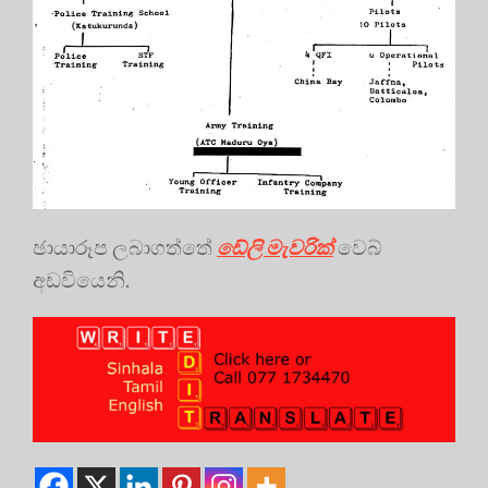
ඡායාරූප ලබාගත්තේ
ඩේලි මැවරික්
වෙබ්
අඩවියෙනි.