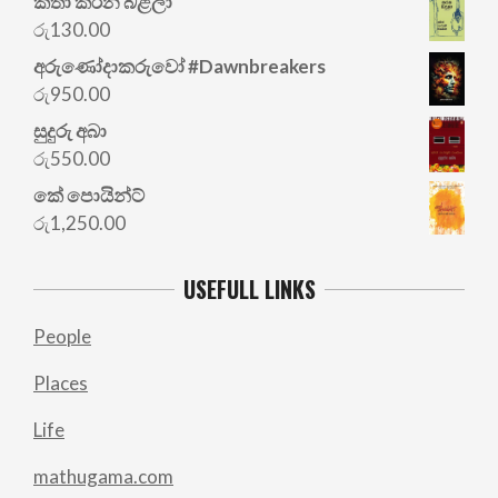
කතා කරන බළලා
රු
130.00
අරු‍ණෝදාකරුවෝ #Dawnbreakers
රු
950.00
සුදුරු අබා
රු
550.00
කේ පොයින්ට්
රු
1,250.00
USEFULL LINKS
People
Places
Life
mathugama.com