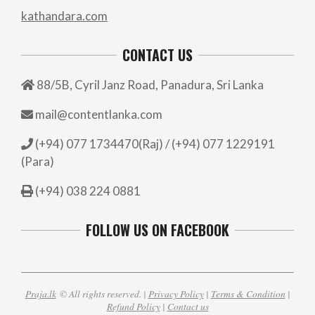
kathandara.com
CONTACT US
88/5B, Cyril Janz Road, Panadura, Sri Lanka
mail@contentlanka.com
(+94) 077 1734470(Raj) / (+94) 077 1229191
(Para)
(+94) 038 224 0881
FOLLOW US ON FACEBOOK
Praja.lk
© All rights reserved. |
Privacy Policy
|
Terms & Condition
|
Refund Policy
|
Contact us