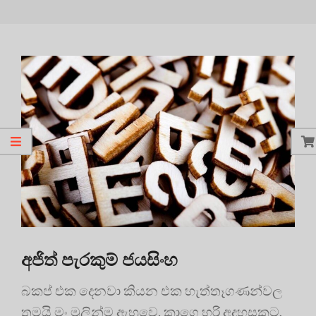
අජිත් පැරකුම් ජයසිංහ
බකප් එක දෙනවා කියන එක හැත්තෑගණන්වල
තමයි මං මුලින්ම ඇහුවෙ. කාගෙ හරි අදහසකට,