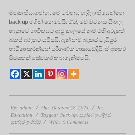
මතක තියාගන්න, මේ වචනය හැදිලා තියෙන්නෙ
back up මගින් නෙමෙයි. ඒත්, මේ වචනය සිංහල
භාෂාවේ භාවිතයට ආපු කාලයේ නම් එහි අරුතත්
බකප් අරුතට සමීපයි. දැන් නම් බැකප් වැඩිපුර
භාවිතා කරන්නේ පරිගණක භාෂාවේදීයි. ඒ අමතර
පිටපතක් සේව්කර තබාගැනීමටයි.
2021-
10-
By:
admin
On:
October 28, 2021
In:
28
Education
Tagged:
buck up
,
සුන්දර ඉංග්ලිෂ්
,
සුන්දර ඉංගිරිසි
With:
0 Comments