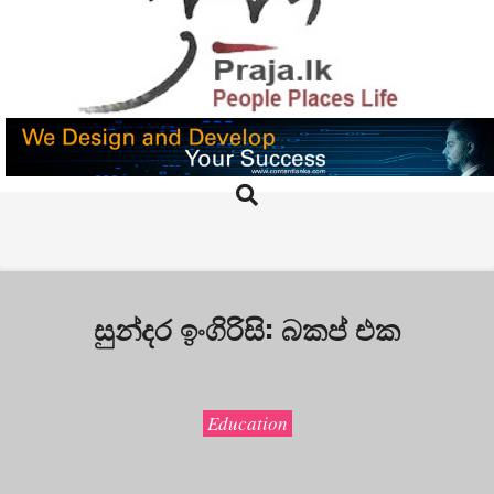
Skip
to
content
PRAJA.LK
Search
Primary
Navigation
Menu
සුන්දර ඉංගිරිසි: බකප් එක
Education