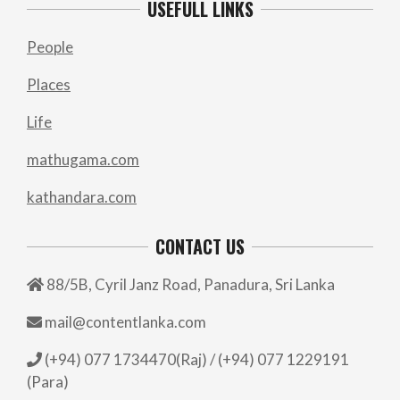
USEFULL LINKS
People
Places
Life
mathugama.com
kathandara.com
CONTACT US
88/5B, Cyril Janz Road, Panadura, Sri Lanka
mail@contentlanka.com
(+94) 077 1734470(Raj) / (+94) 077 1229191
(Para)