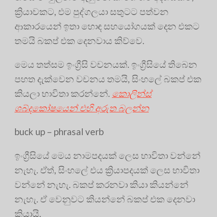
ක්‍රියාවකට, එම පුද්ගලයා සතුටට පත්වන
ආකාරයෙන් ඉතා හොඳ සහයෝගයක් දෙන එකට
තමයි බකප් එක දෙනවාය කිව්වෙ.
මෙය තත්සම ඉංග්‍රීසි වචනයක්. ඉංග්‍රීසියේ තිබෙන
පහත දැක්වෙන වචනය තමයි, සිංහලේ බකප් එක
කියලා භාවිතා කරන්නේ.
කොලින්ස්
ශබ්දකෝෂයෙන් එහි අරුත බලන්න
buck up – phrasal verb
ඉංග්‍රීසියේ මෙය නාමපදයක් ලෙස භාවිතා වන්නේ
නැහැ. ඒත්, සිංහලේ එය ක්‍රියාපදයක් ලෙස භාවිතා
වන්නේ නැහැ. බකප් කරනවා කියා කියන්නේ
නැහැ. ඒ වෙනුවට කියන්නේ බකප් එක දෙනවා
කියායි.