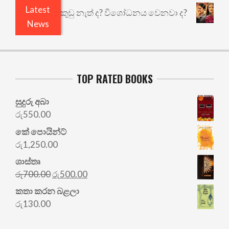
Latest
ියෙයි ඇතුළෙයි කුඩු නැත් ද? විශෝධනය වෙනවා ද?
අ
News
TOP RATED BOOKS
සුදුරු අබා
රු
550.00
කේ පොයින්ට්
රු
1,250.00
ශාස්තෘ
Original
Current
රු
700.00
රු
500.00
price
price
කතා කරන බළලා
was:
is:
රු
130.00
රු700.00.
රු500.00.