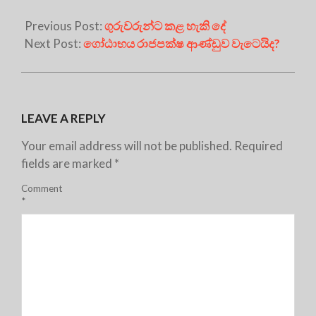
Previous Post:
ගුරුවරුන්ට කළ හැකි දේ
Next Post:
ගෝඨාභය රාජපක්ෂ ආණ්ඩුව වැටෙයිද?
LEAVE A REPLY
Your email address will not be published.
Required
fields are marked
*
Comment
*