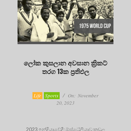
ලෝක කුසලාන අවසාන ක්‍රිකට්
තරග 13ක ප්‍රතිඵල
2023-
11-
20
Life
Sports
On:
November
20, 2023
2023 ඉන්දියාවේදී: ඕස්ට්‍රේලියාව කඩුලු