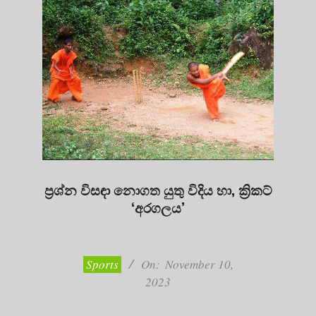
ප්‍රශ්න විසඳා නොගත යුතු විදිය හා, ක්‍රිකට්
‘අරගලය’
2023-
11-
10
Sports
On:
November 10,
2023