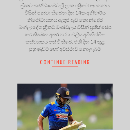
ක්‍රිකට් කණ්ඩායමට ශ්‍රී ලංකා ක්‍රිකට් ආයතනය
විසින් පනවා තිබෙන දින 14ක අනිවාර්ය
නිරෝධායනය ඇතුළු දැඩි කොන්දේසි
බංග්ලාදේශ ක්‍රිකට් මණ්ඩලය විසින් ප්‍රතික්ෂේප
කර තිබෙන අතර තරගාවලිය අවිනිශ්චිත
තත්වයකට පත් වී තිබේ. එකී දින 14 තුළ
පුහුණුවට හෝ අවස්ථාව නොලැබීම
CONTINUE READING