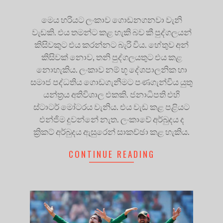
මෙය හරියට ලංකාව ගොඩනගනවා වැනි
වැඩකි. එය තමන්ට කළ හැකි බව කී පුද්ගලයන්
කිසිවකුට එය කරන්නට බැරි විය. හේතුව අන්
කිසිවක් නොව, තනි පුද්ගලයතුට එය කළ
නොහැකිය. ලංකාව නම් භූ දේශපාලනික හා
සමාජ පද්ධතිය ගොඩගැනීමට පණගැන්විය යුතු
යන්ත්‍රය අතිවිශාල එකකි. ජනාධිපති එහි
ස්ටාටර් මෝටරය වැනිය. එය වැඩ කළ පළියට
එන්ජිම දුවන්නේ නැත. ලංකාවේ අර්බුදය ද
ක්‍රිකට් අර්බුදය ඇසුරෙන් සාකච්ඡා කළ හැකිය.
CONTINUE READING