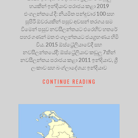
හයකින් ඉන්දියාව පරාජය කළා 2019
එංගලන්තයේ දී: නියමිත පන්දුවාර 100 සහ
සුපිරි ඕවරයකින් පසුව අවසන් තරගය සම
වීමෙන් පසුව නවසීලන්තයට එරෙහිව හතරේ
පහර ගණන් මත එංගලන්තයට ජයග්‍රහණය හිමි
විය. 2015 ඕස්ට්‍රේලියාවේදී සහ
නවසීලන්තයේදී: ඕස්ට්‍රේලියාව කඩුලු 7කින්
නවසීලන්තය පරාජය කළා 2011 ඉන්දියාව, ශ්‍රී
ලංකාව සහ බංග්ලාදේශය: ඉන්දියාව
CONTINUE READING