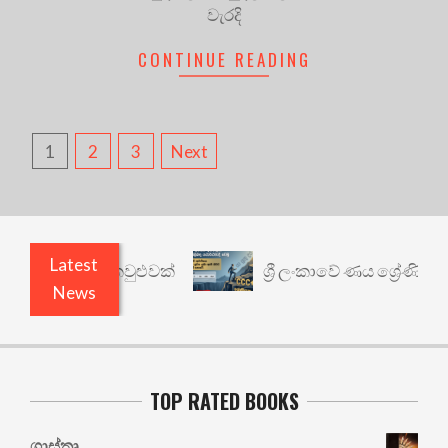
වැරදි
CONTINUE READING
POSTS
1
2
3
Next
PAGINATION
Latest
ාර්ථයකට කවුළුවක්
ශ්‍රී ලංකාවේ ණය ශ්‍රේණිගත කිරීම
News
TOP RATED BOOKS
ශාස්තෘ