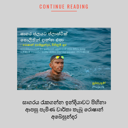
CONTINUE READING
සාගරය රැකගන්න ඉන්දියාවට පිහිනා
ආපසු පැමිණ වාර්තා තැබූ රොෂාන්
අබේසුන්දර
2021-