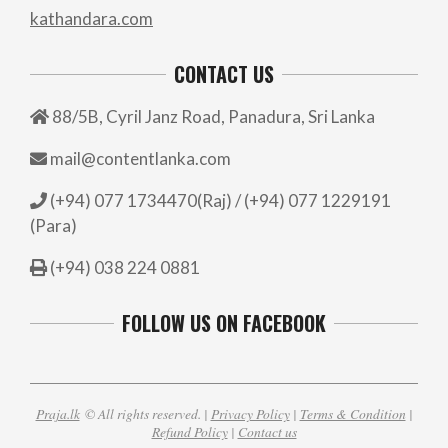
kathandara.com
CONTACT US
88/5B, Cyril Janz Road, Panadura, Sri Lanka
mail@contentlanka.com
(+94) 077 1734470(Raj) / (+94) 077 1229191
(Para)
(+94) 038 224 0881
FOLLOW US ON FACEBOOK
Praja.lk
© All rights reserved. |
Privacy Policy
|
Terms & Condition
|
Refund Policy
|
Contact us