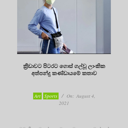
ක්‍රීඩාවට පිටරට ගොස් ගල්වූ ලාංකික
අත්පන්දු කණ්ඩායමේ කතාව
2021-
08-
04
Art
Sports
On:
August 4,
2021