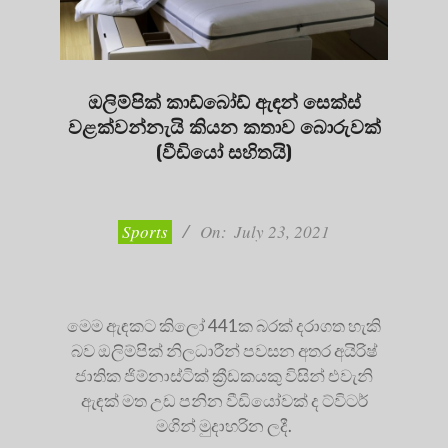
ඔලිම්පික් කාඩ්බෝඩ් ඇඳන් සෙක්ස්
වළක්වන්නැයි කියන කතාව බොරුවක්
(වීඩියෝ සහිතයි)
2021-
07-
23
Sports
On:
July 23, 2021
මෙම ඇඳකට කිලෝ 441ක බරක් දරාගත හැකි
බව ඔලිම්පික් නිලධාරීන් පවසන අතර අයිරිෂ්
ජාතික ජිම්නාස්ටික් ක්‍රීඩකයකු විසින් එවැනි
ඇඳක් මත උඩ පනින වීඩියෝවක් ද ට්විටර්
මගින් මුදාහරින ලදී.