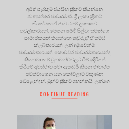
අජිත් පැරකුම් ජයසිංහ ක්‍රිකට් කියන්නෙ
ජාත්‍යන්තර ජාවාරමක්. ශ්‍රී ලංකා ක්‍රිකට්
කියන්නෙ ඒ ජාවාරමේ ලංකාවෙ
හවුල්කාරයන්. මෙතන ශම්මි සිල්වා තමන්ගෙ
සාමාජිකයන් කියන්නෙ කවුරුද? ඒ තමයි
ක්ලබ්කාරයන්. උන් අමුවෙන්ම
ජාවාරම්කාරයන්. කොච්චර ජාවාරම්කාරයන්ද
කියනවා නම් ටූනමන්ට්වලට ටීම් ඉදිරිපත්
කිරීමේ අවස්ථාව පවා ඇකඩමි කියන ජාවාරම
පවත්වාගෙන යන කෝච්ලාට විකුණන
වෙළෙන්දන්. මුන්ට ක්‍රිකට් ගහන්නයි, උන්ගෙ
CONTINUE READING