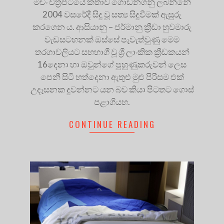
මචං චිත්‍රපටයේ කතාව ගොඩනගනු ලබන්නේ
2004 වසරේදී සිදු වූ සත්‍ය සිදුවීමක් ඇසුරු
කරගෙන ය. ආසියානු – ජර්මානු ක්‍රීඩා හුවමාරු
වැඩසටහනක් ඔස්සේ පැවැත්වුණු මෙම
තරගාවලියට සහභාගී වූ ශ්‍රී ලාංකික ක්‍රීඩකයන්
16දෙනා හා ඔවුන්ගේ පුහුණුකරුවන් ලෙස
පෙනී සිටි හත්දෙනා ඇතුළු මුළු පිරිසම එක්
උදෑසනක දුවන්නට යන බව කියා පිටතට ගොස්
පළාගියහ.
CONTINUE READING