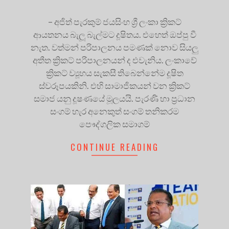
– අජිත් පැරකුම් ජයසිංහ ශ්‍රී ලංකා ක්‍රිකට්
ආයතනය බැලූ බැල්මට දූෂිතය. එහෙත් ඔප්පු වී
නැත. වත්මන් පරිපාලනය පමණක් නොව සියලු
අතීත ක්‍රිකට් පරිපාලනයන් ද එවැනිය. ලංකාවේ
ක්‍රිකට් ව්‍යූහය සැකසී තිබෙන්නේම දූෂිත
ස්වරූපයකිනි. එහි සාමාජිකයන් වන ක්‍රිකට්
සමාජ යනු දූෂණයේ මූලයයි. පැරණි හා ප්‍රධාන
සංගම් හැර අනෙකුත් සංගම් තනිකරම
පෞද්ගලික සමාගම්
CONTINUE READING