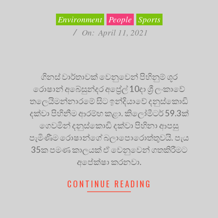
04-
11
Environment
People
Sports
On:
April 11, 2021
ගිනස් වාර්තාවක් වෙනුවෙන් පිහිනුම් ශූර
රොෂාන් අබේසුන්දර අප්‍රේල් 10දා ශ්‍රී ලංකාවේ
තලෙයිමන්නාරමේ සිට ඉන්දියාවේ දනුස්කොඩි
දක්වා පිහිනීම ආරම්භ කළා. කිලෝමීටර් 59.3ක්
ගෙවමින් දනුස්කොඩි දක්වා පිහිනා ආපසු
පැමිණීම රොෂාන්ගේ බලාපොරොත්තුවයි. පැය
35ක පමණ කාලයක් ඒ වෙනුවෙන් ගතකිරීමට
අපේක්ෂා කරනවා.
CONTINUE READING