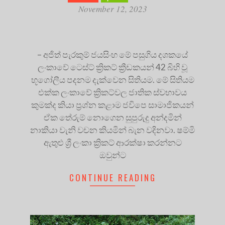
November 12, 2023
– අජිත් පැරකුම් ජයසිංහ මේ පසුගිය දශකයේ
ලංකා‍වේ ටෙස්ට් ක්‍රිකට් ක්‍රීඩකයන් 42 බිහි වූ
භූගෝලීය පදනම දැක්වෙන සිතියම. මේ සිතියම
එක්ක ලංකාවේ ක්‍රිකට්වල ජාතික ස්වභාවය
කුමක්ද කියා ප්‍රශ්න කළාම ජවිපෙ සාමාජිකයන්
ඒක තේරුම් නොගෙන සුපුරුදු අන්දමින්
නාකියා වැනි වචන කියමින් බැන වදිනවා. ෂම්මි
ඇතුළු ශ්‍රී ලංකා ක්‍රිකට් ආරක්ෂා කරන්නට
ඔවුන්ට
CONTINUE READING