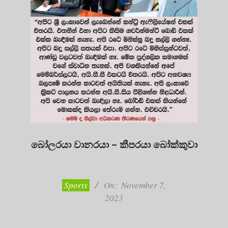
බෝලරයා වානරයා – කීපරයා බෝක්කුවා
2023-
11-
07
Sports
On:
November 7,
2023