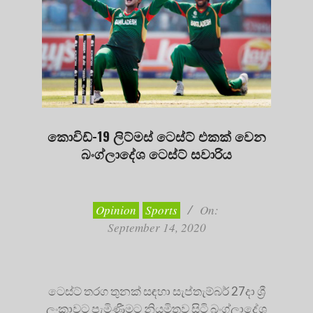
කොවිඩ්-19 ලිට්මස් ටෙස්ට් එකක් වෙන
බංග්ලාදේශ ටෙස්ට් සවාරිය
2020-
09-
14
Opinion
Sports
On:
September 14, 2020
ටෙස්ට් තරග තුනක් සඳහා සැප්තැම්බර් 27දා ශ්‍රී
ලංකාවට පැමිණීමට නියමිතව සිටි බංග්ලාදේශ