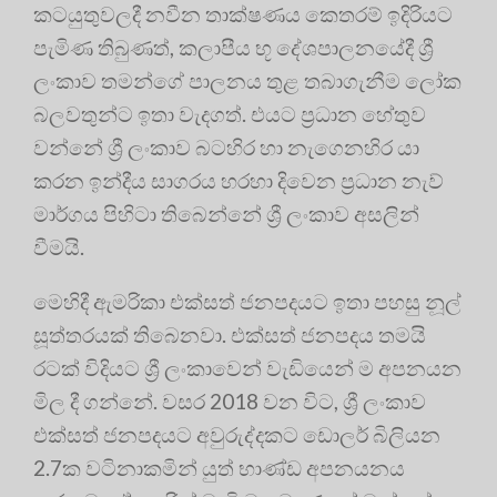
කටයුතුවලදී නවීන තාක්ෂණය කෙතරම් ඉදිරියට
පැමිණ තිබුණත්, කලාපීය භූ දේශපාලනයේදී ශ්‍රී
ලංකාව තමන්ගේ පාලනය තුළ තබාගැනීම ලෝක
බලවතුන්ට ඉතා වැදගත්. එයට ප්‍රධාන හේතුව
වන්නේ ශ්‍රී ලංකාව බටහිර හා නැගෙනහිර යා
කරන ඉන්දීය සාගරය හරහා දිවෙන ප්‍රධාන නැව්
මාර්ගය පිහිටා තිබෙන්නේ ශ්‍රී ලංකාව අසලින්
වීමයි.
මෙහිදී ඇමරිකා එක්සත් ජනපදයට ඉතා පහසු නූල්
සූත්තරයක් තිබෙනවා. එක්සත් ජනපදය තමයි
රටක් විදියට ශ්‍රී ලංකාවෙන් වැඩියෙන් ම අපනයන
මිල දී ගන්නේ. වසර 2018 වන විට, ශ්‍රී ලංකාව
එක්සත් ජනපදයට අවුරුද්දකට ඩොලර් බිලියන
2.7ක වටිනාකමින් යුත් භාණ්ඩ අපනයනය