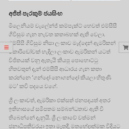
අජිත් පැරකුම් ජයසිංහ
මිලෙනියම් චැලේන්ජ් කම්පැක්ට් හෙවත් එම්සීසී
ගිවිසුම ගැන නැවත කතාබහක් ඇති වෙලා.
එම්සීසී ගිවිසුම නිසා ලංකාව මැද්දෙන් ඇමරිකන්
කොරිඩෝවක් හැදිලා ලංකාව ඇමරිකන් යටත්
විජිතයක් වනු ඇතැයි කියපු පොහොට්ටු
හිතවතුන් දැන් එම්සීසී ආධාරය ගැන කතා
කරන්නෙ ‘ගන්දෝ නොගන්දෝ කියලා හිතුණි
මට’ කවි පදයෙ වගේ.
ශ්‍රී ලංකාවත්, ඇමරිකා එක්සත් ජනපදයත් අතර
ඉතිහාසයේ සමීපතම සම්බන්ධතාව ඇති වී
තිබෙන්නේ දැනුයි. ශ්‍රී ලංකාවේ වත්මන්
ජනාධිපතිවරයා ඉතා මෑතදී, මතභේදාත්මක විදියට