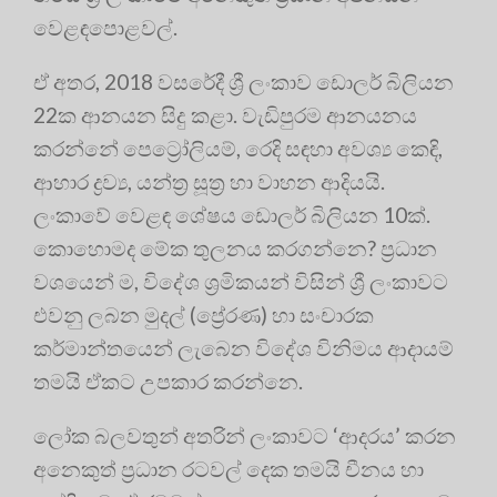
වෙළඳපොළවල්.
ඒ අතර, 2018 වසරේදී ශ්‍රී ලංකාව ඩොලර් බිලියන
22ක ආනයන සිදු කළා. වැඩිපුරම ආනයනය
කරන්නේ පෙට්‍රෝලියම්, රෙදි සඳහා අවශ්‍ය කෙඳි,
ආහාර ද්‍රව්‍ය, යන්ත්‍ර සූත්‍ර හා වාහන ආදියයි.
ලංකාවේ වෙළඳ ශේෂය ඩොලර් බිලියන 10ක්.
කොහොමද මේක තුලනය කරගන්නෙ? ප්‍රධාන
වශයෙන් ම, විදේශ ශ්‍රමිකයන් විසින් ශ්‍රී ලංකාවට
එවනු ලබන මුදල් (ප්‍රේරණ) හා සංචාරක
කර්මාන්තයෙන් ලැබෙන විදේශ විනිමය ආදායම්
තමයි ඒකට උපකාර කරන්නෙ.
ලෝක බලවතුන් අතරින් ලංකාවට ‘ආදරය’ කරන
අනෙකුත් ප්‍රධාන රටවල් දෙක තමයි චීනය හා