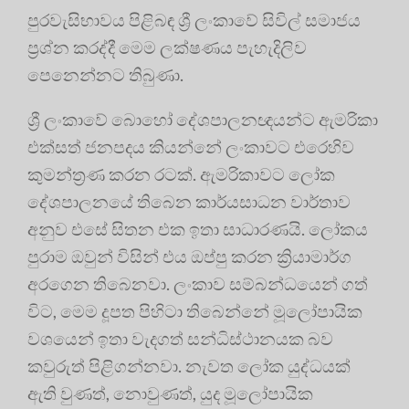
පුරවැසිභාවය පිළිබඳ ශ්‍රී ලංකාවේ සිවිල් සමාජය
ප්‍රශ්න කරද්දී මෙම ලක්ෂණය පැහැදිලිව
පෙනෙන්නට තිබුණා.
ශ්‍රී ලංකාවේ බොහෝ දේශපාලනඥයන්ට ඇමරිකා
එක්සත් ජනපදය කියන්නේ ලංකාවට එරෙහිව
කුමන්ත්‍රණ කරන රටක්. ඇමරිකාවට ලෝක
දේශපාලනයේ තිබෙන කාර්යසාධන වාර්තාව
අනුව එසේ සිතන එක ඉතා සාධාරණයි. ලෝකය
පුරාම ඔවුන් විසින් එය ඔප්පු කරන ක්‍රියාමාර්ග
අරගෙන තිබෙනවා. ලංකාව සම්බන්ධයෙන් ගත්
විට, මෙම දූපත පිහිටා තිබෙන්නේ මූලෝපායික
වශයෙන් ඉතා වැදගත් සන්ධිස්ථානයක බව
කවුරුත් පිළිගන්නවා. නැවත ලෝක යුද්ධයක්
ඇති වුණත්, නොවුණත්, යුද මූලෝපායික