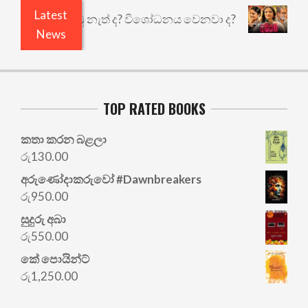
Latest
ි ඇතුළෙයි කුඩු නැත් ද? විශෝධනය වෙනවා ද?
අභිසා
News
TOP RATED BOOKS
කතා කරන බළලා
රු
130.00
අරු‍ණෝදාකරුවෝ #Dawnbreakers
රු
950.00
සුදුරු අබා
රු
550.00
කේ පොයින්ට්
රු
1,250.00