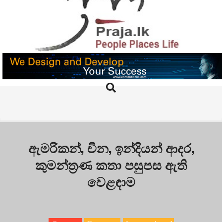
Skip
to
content
PRAJA.LK
Search
Primary
Navigation
Menu
ඇමරිකන්, චීන, ඉන්දියන් ආදර,
කුමන්ත්‍රණ කතා පසුපස ඇති
වෙළඳාම