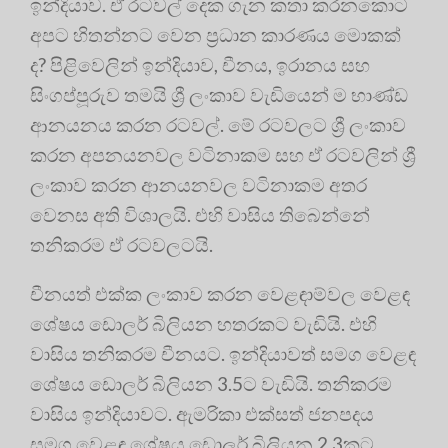
ඉන්දියාව. ඒ රටවල් දෙක ගැන කතා කරනකොට
අපට හිතන්නට වෙන ප්‍රධාන කාරණය මොකක්
ද? පිළිවෙලින් ඉන්දියාව, චීනය, ඉරානය සහ
සිංගප්පූරුව තමයි ශ්‍රී ලංකාව වැඩියෙන් ම භාණ්ඩ
ආනයනය කරන රටවල්. මේ රටවලට ශ්‍රී ලංකාව
කරන අපනයනවල වටිනාකම සහ ඒ රටවලින් ශ්‍රී
ලංකාව කරන ආනයනවල වටිනාකම අතර
වෙනස අති විශාලයි. එහි වාසිය තිබෙන්නේ
තනිකරම ඒ රටවලටයි.
චීනයත් එක්ක ලංකාව කරන වෙළඳාම්වල වෙළඳ
ශේෂය ඩොලර් බිලියන හතරකට වැඩියි. එහි
වාසිය තනිකරම චීනයට. ඉන්දියාවත් සමග වෙළඳ
ශේෂය ඩොලර් බිලියන 3.5ට වැඩියි. තනිකරම
වාසිය ඉන්දියාවට. ඇමරිකා එක්සත් ජනපදය
සමග වෙළඳ ශේෂය ඩොලර් බිලියන 2.3කට