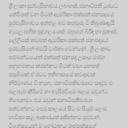
ශ්‍රී ලංකා පුරවැසිභාවය ලබාගත්, ජනාධිපති ධුරයට
තේරී පත් වන විටත් ඇමරිකා එක්සත් ජනපදයේ
පුරවැසිභාවය අත්හළ බව තහවුරු වී තිබුණාදැයි
ගැටලු සහිත පුද්ගලයෙක්. ඔහුගේ බිරිඳ හා පුතාත්,
ලේලියත් තවමත් ඇමරිකා එක්සත් ජනපදයේ
පුරවැසියන් බවයි වාර්තා වෙන්නේ . ශ්‍රී ලංකාව
සම්බන්ධයෙන් එක්සත් ජනපද උපාය මාර්ග
අනුගමනය කරන්නට මීටත් වඩා යහපත්
පසුබිමක් ඒ රටට ඉතිහාසයේ කවදාවත්
නිර්මාණය වී නැහැ. ජනාධිපතිවරයාට ඍජුව ම
බලපෑම් කිරීමේ හා හැසිරවීමේ බලය ඔවුන්ට
තිබෙනවා. එය ඔවුන් ජනාධිපතිවරයා
පත්වන්නට පෙර කාලයේ සිට ම සියුම් ලෙස
භාවිතා කළ ආකාරයත් දකින්නට පුළුවන්.
විශේෂයෙන් ම ගෝඨාභය රාජපක්ෂගේ