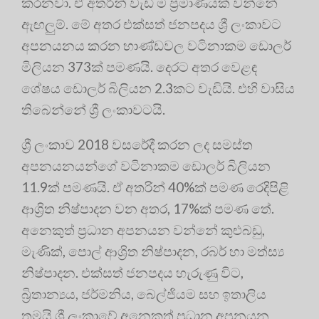
කරනවා. ඒ අතරින් වැඩි ම ප්‍රමාණයක් වන්නේ
ඇඟලුම්. මේ අතර එක්සත් ජනපදය ශ්‍රී ලංකාවට
අපනයනය කරන භාණ්ඩවල වටිනාකම ඩොලර්
මිලියන 373ක් පමණයි. දෙරට අතර වෙළඳ
ශේෂය ඩොලර් බිලියන 2.3කට වැඩියි. එහි වාසිය
තිබෙන්නේ ශ්‍රී ලංකාවටයි.
ශ්‍රී ලංකාව 2018 වසරේදී කරන ලද සමස්ත
අපනයනයන්ගේ වටිනාකම ඩොලර් බිලියන
11.9ක් පමණයි. ඒ අතරින් 40%ක් පමණ රෙදිපිළි
ආශ්‍රිත නිෂ්පාදන වන අතර, 17%ක් පමණ තේ.
අනෙකුත් ප්‍රධාන අපනයන වන්නේ කුළුබඩු,
මැණික්, පොල් ආශ්‍රිත නිෂ්පාදන, රබර් හා මත්ස්‍ය
නිෂ්පාදන. එක්සත් ජනපදය හැරුණු විට,
බ්‍රිතාන්‍යය, ජර්මනිය, බෙල්ජියම සහ ඉතාලිය
තමයි ශ්‍රී ලංකාවේ අනෙකුත් ප්‍රධාන අපනයන