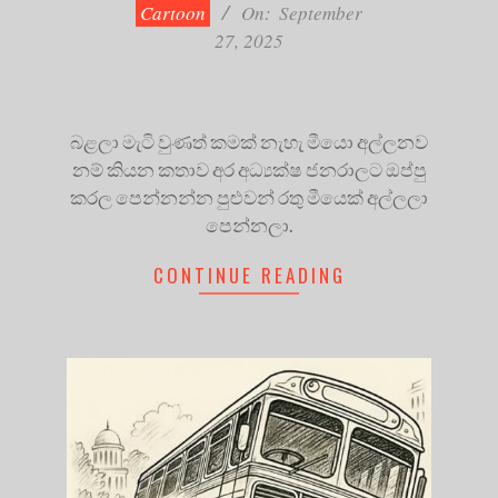
27
Cartoon
On:
September
27, 2025
බළලා මැටි වුණත් කමක් නැහැ මීයො අල්ලනව
නම් කියන කතාව අර අධ්‍යක්ෂ ජනරාලට ඔප්පු
කරල පෙන්නන්න පුළුවන් රතු මීයෙක් අල්ලලා
පෙන්නලා.
CONTINUE READING