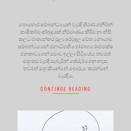
පොහොර සම්බන්ධයෙන් වැරදි තීරණ ගනිමින්
කෘෂිකර්ම අර්බුදයක් නිර්මාණය කිරීම හා නිසි
කලට ජාත්‍යන්තර මූල්‍ය අරමුදල වෙත නොයාම
සම්බන්ධයෙන් ජනාධිපති ගෝඨාභය රාජපක්ෂ
ජනතාවගෙන් සමාව ඉල්ලා සිටියේය. තවමත්
ඔහු තම වැරදි සැබැවින් තේරුම්ගෙන නැත.
තවමත් ඔහු කියන්නේ බොරුය. කරන්නේ
වැරදිය.
CONTINUE READING