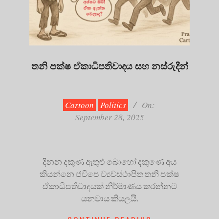
තනි පක්ෂ ඒකාධිපතිවාදය සහ නස්රුදීන්
2025-
09-
28
Cartoon
Politics
On:
September 28, 2025
දිනන දකුණ ඇතුළු බොහෝ දකුණෙ අය
කියන්නෙ ජවිපෙ ව්‍යවස්ථාපිත තනි පක්ෂ
ඒකාධිපතිවාදයක් නිර්මාණය කරන්නට
යනවාය කියලයි.