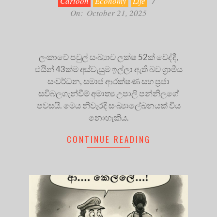
Cartoon
Economy
Life
On:
October 21, 2025
ලංකාවේ පවුල් සංඛ්‍යාව ලක්ෂ 52ක් වෙද්දී,
එයින් 43ක්ම අස්වැසුම ඉල්ලා ඇති බව ග්‍රාමීය
සංවර්ධන, සමාජ ආරක්ෂණ සහ ප්‍රජා
සවිබලගැන්වීම් අමාත්‍ය උපාලි පන්නිලගේ
පවසයි. මෙය නිවැරදි සංඛ්‍යාලේඛනයක් විය
නොහැකිය.
CONTINUE READING