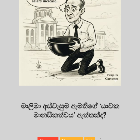
මාලිමා අස්වැසුම ඇමතිගේ ‘යාචක
මානසිකත්වය’ ඇත්තක්ද?
2025-
10-
21