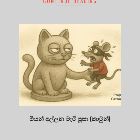
CONTINUE READING
මීයන් අල්ලන මැටි පූසා (කාටුන්)
2025-
09-