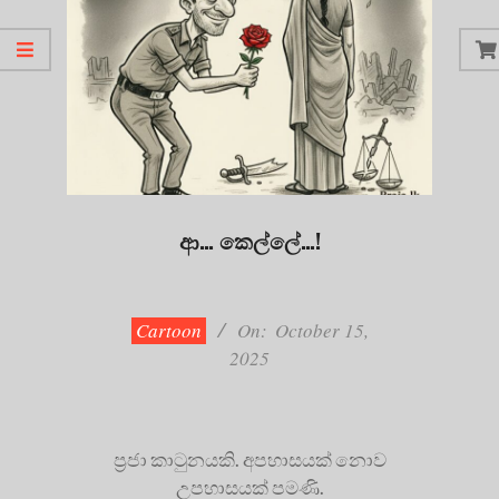
ආ… කෙල්ලේ…!
2025-
10-
15
Cartoon
On:
October 15,
2025
ප්‍රජා කාටුනයකි. අපහාසයක් නොව
උපහාසයක් පමණි.