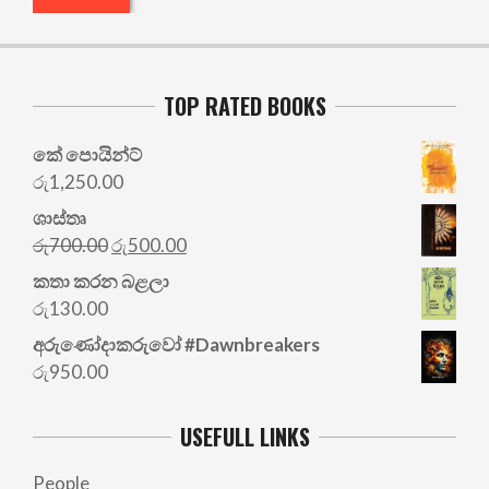
TOP RATED BOOKS
කේ පොයින්ට්
රු
1,250.00
ශාස්තෘ
Original
Current
රු
700.00
රු
500.00
price
price
කතා කරන බළලා
was:
is:
රු
130.00
රු700.00.
රු500.00.
අරු‍ණෝදාකරුවෝ #Dawnbreakers
රු
950.00
USEFULL LINKS
People