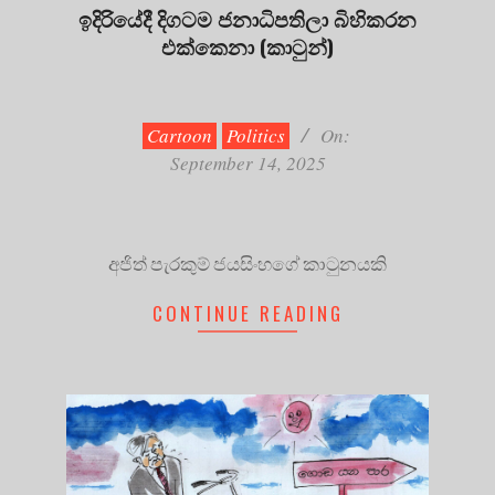
ඉදිරියේදී දිගටම ජනාධිපතිලා බිහිකරන
එක්කෙනා (කාටුන්)
2025-
09-
14
Cartoon
Politics
On:
September 14, 2025
අජිත් පැරකුම් ජයසිංහගේ කාටුනයකි
CONTINUE READING