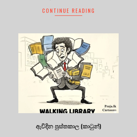
CONTINUE READING
ඇවිදින පුස්තකාල (කාටුන්)
2025-