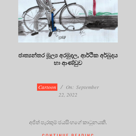
ජාත්‍යන්තර මූල්‍ය අරමුදල, ආර්ථික අර්බුදය
හා ආණ්ඩුව
2022-
09-
22
Cartoon
On:
September
22, 2022
අජිත් පැරකුම් ජයසිංහගේ කාටුනයකි.
CONTINUE READING