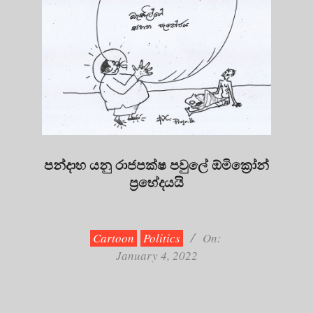
පන්දාහ යනු රාජපක්ෂ පවුලේ ඕමික්‍රෝන්
ප්‍රභේදයයි
2022-
01-
04
Cartoon
Politics
On:
January 4, 2022