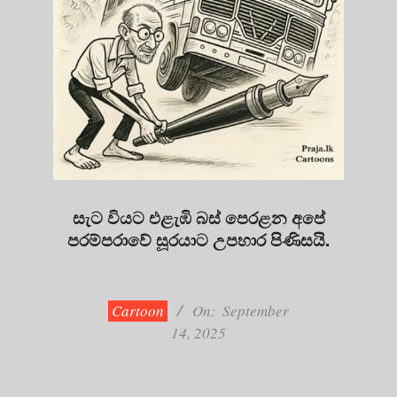
සැට වියට එළැඹි බස් පෙරළන අපේ
පරම්පරාවේ සූරයාට උපහාර පිණිසයි.
2025-
09-
14
Cartoon
On:
September
14, 2025