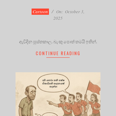
10-
03
Cartoon
On:
October 3,
2025
ඇවිදින පුස්තකාල. බැංකු පොත් තමයි ඉතින්.
CONTINUE READING