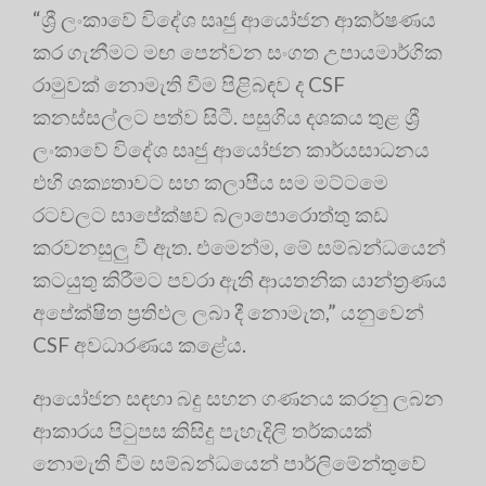
“ශ්‍රී ලංකාවේ විදේශ සෘජු ආයෝජන ආකර්ෂණය
කර ගැනීමට මඟ පෙන්වන සංගත උපායමාර්ගික
රාමුවක් නොමැති වීම පිළිබඳව ද CSF
කනස්සල්ලට පත්ව සිටී. පසුගිය දශකය තුළ ශ්‍රී
ලංකාවේ විදේශ සෘජු ආයෝජන කාර්යසාධනය
එහි ශක්‍යතාවට සහ කලාපීය සම මට්ටමෙ
රටවලට සාපේක්ෂව බලාපොරොත්තු කඩ
කරවනසුලු වී ඇත. එමෙන්ම, මේ සම්බන්ධයෙන්
කටයුතු කිරීමට පවරා ඇති ආයතනික යාන්ත්‍රණය
අපේක්ෂිත ප්‍රතිඵල ලබා දී නොමැත,” යනුවෙන්
CSF අවධාරණය කළේය.
ආයෝජන සඳහා බදු සහන ගණනය කරනු ලබන
ආකාරය පිටුපස කිසිදු පැහැදිලි තර්කයක්
නොමැති වීම සම්බන්ධයෙන් පාර්ලිමේන්තුවේ