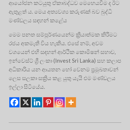
ආයෝජන කටයුතු ඒකාබද්ධව මෙහෙයවීම ද ඊට
ඇතුළත් ය. මෙය අත්‍යවශ්‍ය කරුණක් බව බුද්ධි
මණ්ඩලය සඳහන් කළේය
මෙම පනත සම්පූර්ණයෙන්ම ක්‍රියාත්මක කිරීමට
රජය අකමැති විය හැකිය. එසේ නම්, අවම
වශයෙන් එහි සඳහන් ආර්ථික කොමිෂන් සභාව,
ඉන්වෙස්ට් ශ්‍රී ලංකා (Invest Sri Lanka) සහ කලාප
අධිකාරිය යන ආයතන හෝ වෙනම ප්‍රමුඛතාවන්
ලෙස සලකා සක්‍රිය කළ යුතු යැයි එම මණ්ඩලය
ඉල්ලා සිටියේය.
2026-