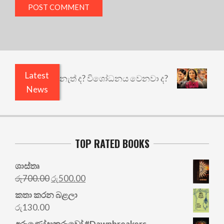
Latest
 ඇතුළෙයි කුඩු නැත් ද? විශෝධනය වෙනවා ද?
අභිසාර
News
TOP RATED BOOKS
ශාස්තෘ
Original
Current
රු
700.00
රු
500.00
price
price
කතා කරන බළලා
was:
is:
රු
130.00
රු700.00.
රු500.00.
අරු‍ණෝදාකරුවෝ #Dawnbreakers