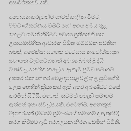
අසාර්ථකත්වයකි.
අපනයනකරුවන්ට යාවත්කාලීන වීමට,
විවිධාංගීකරණය වීමට හෝ අගය දාමය තුළ
ඉහළට ගමන් කිරීමට අවශ්‍ය ප්‍රතිපත්ති සහ
උපායමාර්ගික ආධාරක සීමිත මට්ටමක පවතින
බවත්, අපේක්ෂා සහගත ව්‍යවසාය නවෝත්පාදන
සහායක වැඩසටහනක් අවශ්‍ය බවත් බුද්ධි
මණ්ඩලය තර්ක කළේය. ඇතැම් ප්‍රමුඛ සමාගම්
දුෂ්කර ජාත්‍යන්තර වෙළඳපොළවල් තුළ සුවිශේෂී
ලෙස හොඳින් ක්‍රියා කර ඇති අතර අඛණ්ඩව එසේ
කරමින් සිටියි. එහෙත්, තවමත් එවැනි සමාගම්
ඇත්තේ ඉතා ස්වල්පයකි. එමෙන්ම, අනෙකුත්
බහුතරයක් (මධ්‍යම ප්‍රමාණයේ සමාගම් ද ඇතුළුව)
තරග කිරීමට දැඩි අරගලයක නිරත වෙමින් සිටිති.