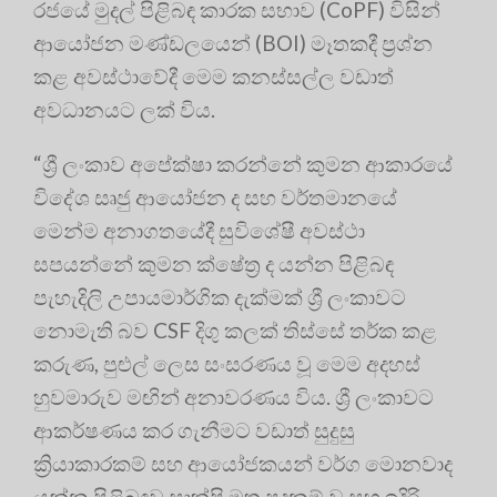
රජයේ මුදල් පිළිබඳ කාරක සභාව (CoPF) විසින්
ආයෝජන මණ්ඩලයෙන් (BOI) මෑතකදී ප්‍රශ්න
කළ අවස්ථාවේදී මෙම කනස්සල්ල වඩාත්
අවධානයට ලක් විය.
“ශ්‍රී ලංකාව අපේක්ෂා කරන්නේ කුමන ආකාරයේ
විදේශ සෘජු ආයෝජන ද සහ වර්තමානයේ
මෙන්ම අනාගතයේදී සුවිශේෂී අවස්ථා
සපයන්නේ කුමන ක්ෂේත්‍ර ද යන්න පිළිබඳ
පැහැදිලි උපායමාර්ගික දැක්මක් ශ්‍රී ලංකාවට
නොමැති බව CSF දිගු කලක් තිස්සේ තර්ක කළ
කරුණ, පුළුල් ලෙස සංසරණය වූ මෙම අදහස්
හුවමාරුව මඟින් අනාවරණය විය. ශ්‍රී ලංකාවට
ආකර්ෂණය කර ගැනීමට වඩාත් සුදුසු
ක්‍රියාකාරකම් සහ ආයෝජකයන් වර්ග මොනවාද
යන්න පිළිබඳව සාක්ෂි මත පදනම් වූ සහ ඉදිරි