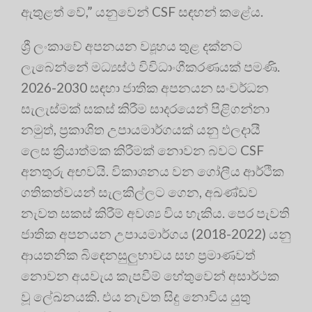
ඇතුළත් වේ,” යනුවෙන් CSF සඳහන් කළේය.
ශ්‍රී ලංකාවේ අපනයන ව්‍යූහය තුළ දක්නට
ලැබෙන්නේ මධ්‍යස්ථ විවිධාංගීකරණයක් පමණි.
2026-2030 සඳහා ජාතික අපනයන සංවර්ධන
සැලැස්මක් සකස් කිරීම සාදරයෙන් පිළිගන්නා
නමුත්, ප්‍රකාශිත උපායමාර්ගයක් යනු ඵලදායී
ලෙස ක්‍රියාත්මක කිරීමක් නොවන බවට CSF
අනතුරු අඟවයි. විකාශනය වන ගෝලීය ආර්ථික
ගතිකත්වයන් සැලකිල්ලට ගෙන, අඛණ්ඩව
නැවත සකස් කිරීම් අවශ්‍ය විය හැකිය. පෙර පැවති
ජාතික අපනයන උපායමාර්ගය (2018-2022) යනු
ආයතනික බිඳෙනසුලුභාවය සහ ප්‍රමාණවත්
නොවන අයවැය කැපවීම් හේතුවෙන් අසාර්ථක
වූ ලේඛනයකි. එය නැවත සිදු නොවිය යුතු