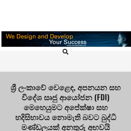
Skip
to
content
PRAJA.LK
Search
Primary
Navigation
Menu
ශ්‍රී ලංකාවේ වෙළෙඳ, අපනයන සහ
විදේශ සෘජු ආයෝජන (FDI)
මෙහෙයුමට අපේක්ෂා සහ
හදිසිභාවය නොමැති බවට බුද්ධි
මණ්ඩලයක් අනතුරු අඟවයි