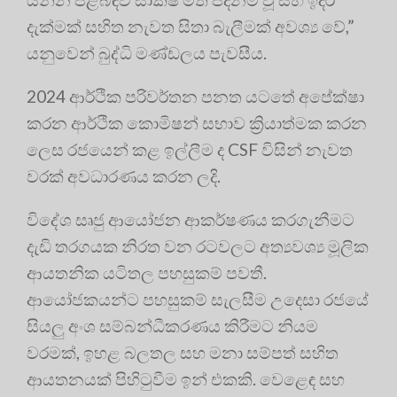
දැක්මක් සහිත නැවත සිතා බැලීමක් අවශ්‍ය වේ,”
යනුවෙන් බුද්ධි මණ්ඩලය පැවසීය.
2024 ආර්ථික පරිවර්තන පනත යටතේ අපේක්ෂා
කරන ආර්ථික කොමිෂන් සභාව ක්‍රියාත්මක කරන
ලෙස රජයෙන් කළ ඉල්ලීම ද CSF විසින් නැවත
වරක් අවධාරණය කරන ලදි.
විදේශ සෘජු ආයෝජන ආකර්ෂණය කරගැනීමට
දැඩි තරගයක නිරත වන රටවලට අත්‍යවශ්‍ය මූලික
ආයතනික යටිතල පහසුකම් පවතී.
ආයෝජකයන්ට පහසුකම් සැලසීම උදෙසා රජයේ
සියලු අංශ සම්බන්ධීකරණය කිරීමට නියම
වරමක්, ඉහළ බලතල සහ මනා සම්පත් සහිත
ආයතනයක් පිහිටුවීම ඉන් එකකි. වෙළෙඳ සහ