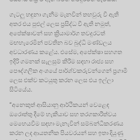
ගැටලු හඳුනා ගැනීම මැනවින් තහවුරු වී ඇති
අතර එය පුළුල් ලෙස ප්‍රසිද්ධ වී ඇති නමුත්,
අපේක්ෂාවන් සහ ක්‍රියාමාර්ග තවදුරටත්
මඟහැරෙමින් පවතින බව බුද්ධි මණ්ඩලය
අවධාරණය කළේය. එසේම, අපේක්ෂා සහගත
ඉදිරි ගමනක් සැලසුම් කිරීම සඳහා රාජ්‍ය සහ
පෞද්ගලික අංශයේ පාර්ශ්වකරුවන්ගෙන් ප්‍රගාමී
ලෙස එක්ව කටයුතු කරන ලෙස එය ඉල්ලා
සිටියේය.
“අනෙකුත් ආසියානු ආර්ථිකයන් වෙළෙඳ
ඔරොත්තු දීමේ හැකියාව සහ තරගකාරීත්වය
මෙහෙයවීම සඳහා මැනැවින් සම්බන්ධීකරණය
කරන ලද ආයතනික පියවරයන් සහ ඉතා දියුණු