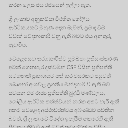
කරන ලෙස එය රජයෙන් ඉල්ලා ඇත.
ශ්‍රී ලංකාව අනුකම්පා විරහිත ගෝලීය
ආර්ථිකයකට මුහුණ දෙන බැවින්, ප්‍රමාද වීම්
වඩාත් වේදනාකාරී වනු ඇති බවට එය අනතුරු
ඇඟවීය.
වෙළෙඳ සහ තරගකාරීත්ව ප්‍රමුඛතා ප්‍රතිසංස්කරණ
අටක් ගෙනහැර දක්වමින් CSF විසින් ප්‍රතිපත්ති
සටහනක් ප්‍රකාශයට පත් කර වසරකට පසුවත්
බොහෝ අංශවල ප්‍රගතිය මන්දගාමී වී ඇති බව
පවසන එම රාජ්‍ය ප්‍රතිපත්ති බුද්ධි මණ්ඩලය,
ගෝලීය ආර්ථික තත්ත්වයන් නරක අතට හැරී ඇති
අතර, වෙළෙඳ අස්ථාවරත්වය අඛණ්ඩව පවතින
බවත්, ශ්‍රී ලංකාවේ විදේශ ඉපැයීම් කෙරෙහි ඇති
පීඩනය තීව්‍ර වී ඇති බවත් තවදුරටත් පැවසීය.