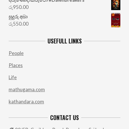
රු
950.00
සුදුරු අබා
රු
550.00
USEFULL LINKS
People
Places
Life
mathugama.com
kathandara.com
CONTACT US