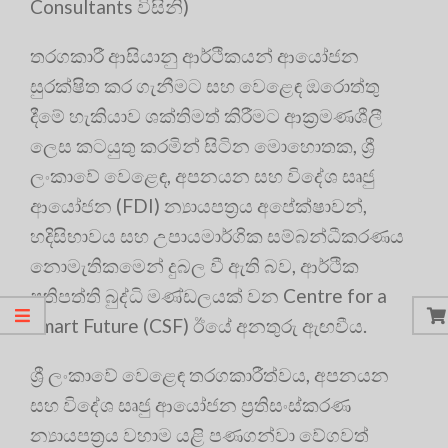
Consultants විසිනි)
තරගකාරී ආසියානු ආර්ථිකයන් ආයෝජන
සුරක්ෂිත කර ගැනීමට සහ වෙළෙඳ ඔරොත්තු
දීමේ හැකියාව ශක්තිමත් කිරීමට ආක්‍රමණශීලී
ලෙස කටයුතු කරමින් සිටින මොහොතක, ශ්‍රී
ලංකාවේ වෙළෙඳ, අපනයන සහ විදේශ සෘජු
ආයෝජන (FDI) න්‍යායපත්‍රය අපේක්ෂාවන්,
හදිසිභාවය සහ උපායමාර්ගික සම්බන්ධීකරණය
නොමැතිකමෙන් දුබල වී ඇති බව, ආර්ථික
ප්‍රතිපත්ති බුද්ධි මණ්ඩලයක් වන Centre for a
Smart Future (CSF) ඊයේ අනතුරු ඇඟවීය.
ශ්‍රී ලංකාවේ වෙළෙඳ තරගකාරීත්වය, අපනයන
සහ විදේශ සෘජු ආයෝජන ප්‍රතිසංස්කරණ
න්‍යායපත්‍රය වහාම යළි පණගන්වා වේගවත්