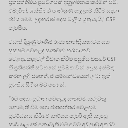
ප්‍රතිපත්තිමය ප්‍රවේශයක් අනුගමනය කරමින් සිටී.
එබැවින්, ශක්තිමත් යාන්ත්‍රණ සැලසුම් කිරීම සඳහා
රජය මෙම උදාහරණ දෙස බැලිය යුතු යැයි,” CSF
පැවසීය.
වඩාත් දියුණු වාණිජ රාජ්‍ය තාන්ත්‍රිකභාවය සහ
සූක්ෂම වෙළෙඳ සාකච්ඡා හරහා නව
වෙළඳපොළවල් විවෘත කිරීම පසුගිය වසරේ CSF
හි ප්‍රතිපත්ති සටහනේ ප්‍රමුඛතාවන් ලෙස ඉස්මතු
කරන ලදි. එහෙත්, ඒ සම්බන්ධයෙන් ලබා ඇති
ප්‍රගතිය සීමිත බව පෙනේ.
“රට සඳහා ප්‍රධාන වෙළෙඳ සාකච්ඡාකරුවකු
නොමැති වීම හෝ ජාත්‍යන්තර වෙළඳාම
ප්‍රවර්ධනය කිරීමේ කාර්යය පැවරී ඇති කැපවූ
කාර්යාලයක් නොමැති වීම මෙම අඩුපාඩු අතරට