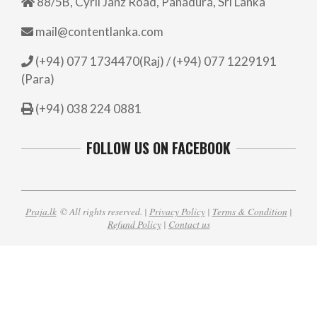
88/5B, Cyril Janz Road, Panadura, Sri Lanka
mail@contentlanka.com
(+94) 077 1734470(Raj) / (+94) 077 1229191
(Para)
(+94) 038 224 0881
FOLLOW US ON FACEBOOK
Praja.lk
© All rights reserved. |
Privacy Policy
|
Terms & Condition
|
Refund Policy
|
Contact us