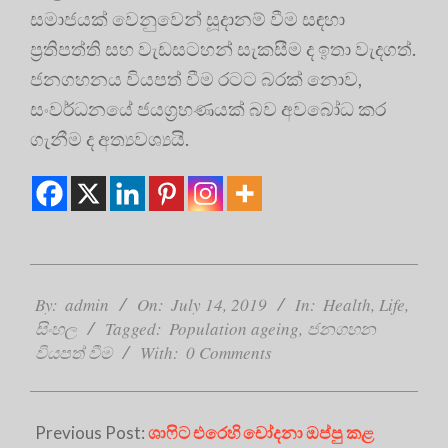
සමාජයක් වෙනුවෙන් සූදානම් වීම සඳහා
ප්‍ර‍තිපත්ති සහ වැඩසටහන් සැකසීම ද ඉතා වැදගත්.
ජනගහනය වියපත් වීම රටට බරක් නොව,
සංවර්ධනයේ ජයග්‍ර‍හණයක් බව අවබෝධ කර
ගැනීම ද අත්‍යවශ්‍යයි.
2019-
07-
By:
admin
On:
July 14, 2019
In:
Health
,
Life
,
14
සිංහල
Tagged:
Population ageing
,
ජනගහන
වියපත් වීම
With:
0 Comments
Previous Post:
ශාෆිට එරෙහි චෝදනා ඔප්පු කළ