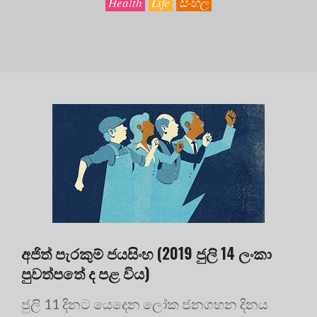
Health
Life
සිංහල
අජිත් පැරකුම් ජයසිංහ (2019 ජුලි 14 ලංකා
පුවත්පතේ ද පළ විය)
ජුලි 11 දිනට යෙදෙන ලෝක ජනගහන දිනය