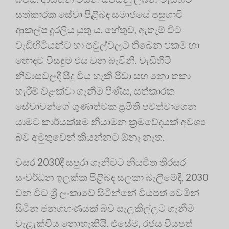
සත්කාරක සේවා පිළිබඳ සමාජයේ පසුගාමී
ආකල්ප දුරලිය යුතු ය. හේතුව, ඇතැම් විට
වැඩිහිටියන්ට හා පවුල්වලට තිබෙන එකම හා
හොඳම විසඳුම එය වන බැවිනි. වැඩිහිටි
නිවාසවලදී සිදු විය හැකි පීඩා සහ නො තකා
හැරීම් වළක්වා ගැනීම පිණිස, සත්කාරක
සේවාවන්ගේ ගුණාත්මක ප්‍ර‍මිති පවත්වාගෙන
යාමට කාර්යක්ෂම නියාමන ක්‍ර‍මවේදයක් අවශ්‍ය
බව අමුතුවෙන් කියන්නට ඕනෑ නැත.
වසර 2030දී සපුරා ගැනීමට නියමිත තිරසර
සංවර්ධන ඉලක්ක පිළිබඳ සලකා බැලීමේදී, 2030
වන විට ශ්‍රී ලංකාවේ සිටින්නේ වියපත් වෙමින්
සිටින ජනගහණයක් බව සැලකිල්ලට ගැනීම
වැළැක්විය නොහැකියි. එසේම, රජය වියපත්