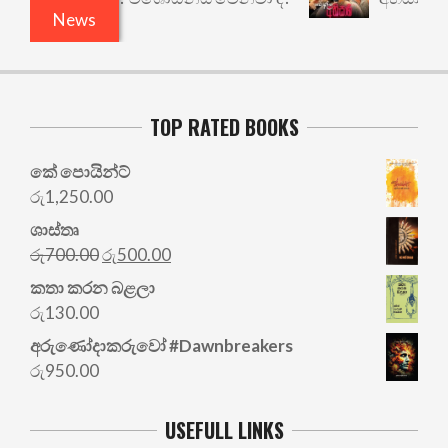
News
TOP RATED BOOKS
කේ පොයින්ට්
රු
1,250.00
ශාස්තෘ
Original
Current
රු
700.00
රු
500.00
price
price
කතා කරන බළලා
was:
is:
රු
130.00
රු700.00.
රු500.00.
අරු‍ණෝදාකරුවෝ #Dawnbreakers
රු
950.00
USEFULL LINKS