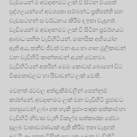
වැඩියෙන් ම අවදානමට ලක් වී සිටින වියපත්
පුද්ගලයන්ගේ අවශ්‍යතා සම්බන්ධ ප්‍ර‍තිපත්ති සහ
වැඩසටහන් සංවර්ධනය කිරීම ද ඉතා වැදගත්.
වැඩියෙන් ම අවදානමට ලක් වී සිටින ප්‍ර‍වර්ගයට
ආබාධ සහිත වැඩිහිටියන්, මානසික අභියෝග
ඇති අය, තනිව ජීවත් වන අය හා ගෘහ මූලිකාවන්
වන වැඩිහිටි කාන්තාවන් අයත් වෙනවා.
වැඩිහිටියන් අතරින් මෙම කොටස් බොහෝ විට
විෂමතාවලට හා පීඩාවන්ට ලක් වෙති.
වෙනත් රටවල අත්දැකීම්වලින් පෙන්නුම්
කරන්නේ, අවදානමට ලක් වන වැඩිහිටි ප්‍ර‍ජාවට
පහසුවෙන් ලබා ගත හැකි ප්‍ර‍ජා-පාදක සත්කාර හා
වැඩිහිටි නිවාස වැනි විකල්ප සත්කාරක සේවා
සුලබ වාතාවරණයක් ඇති කිරීම ඉතා වැදගත්
බවයි. ආයතන විසින් සපයනු ලබන වැඩිහිටි