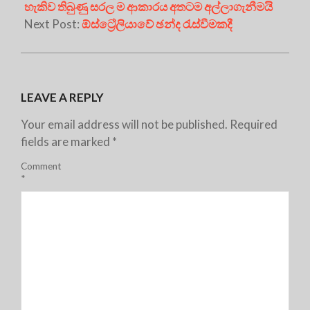
හැකිව තිබුණු සරල ම ආකාරය අතටම අල්ලාගැනීමයි
Next Post:
ඕස්ට්‍රේලියාවේ ඡන්ද රැස්වීමකදී
LEAVE A REPLY
Your email address will not be published.
Required
fields are marked
*
Comment
*