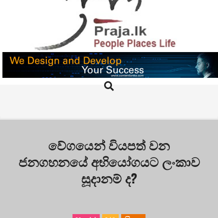
Skip
to
content
PRAJA.LK
Search
Primary
Navigation
Menu
වේගයෙන් වියපත් වන
ජනගහනයේ අභියෝගයට ලංකාව
සූදානම් ද?