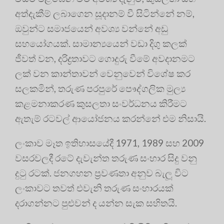
අත්දැකීම් ලබාගෙන සූදානම් වී සිටින්නේ නම්,
ඔවුන්ට සමාජයෙන් අවශ්‍ය වන්නේ අඩු
සහයෝගයක්. සාමාන්‍යයෙන් වඩා දිගු කලක්
ජීවත් වන, දරිද්‍ර‍තාවට ගොදුරු වීමේ අවදානමට
ලක් වන කාන්තාවන් වෙනුවෙන් විශේෂ කර
සලකමින්, තරුණ පරපුරේ පෞද්ගලික මුල්‍ය
කළමනාකරණ කුසලතා සංවර්ධනය කිරීමට
ඇතැම් රටවල් ආයෝජනය කරන්නේ එම නිසායි.
ලංකාව මෑත ඉතිහාසයේදී 1971, 1989 සහ 2009
වසරවලදී රටේ දැවැන්ත තරුණ සංහාර සිදු වනු
දුටු රටක්. ජනගහන ප්‍ර‍වණතා අනුව බැලූ විට
ලංකාවට තවත් එවැනි තරුණ සංහාරයක්
දරාගන්නට පුළුවන් ද යන්න සැක සහිතයි.