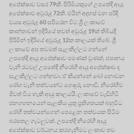
අපේක්ෂාව වසර 79කි. පිරිමියකුගේ උපතේදී ආයු
අපේක්ෂාව අවුරුදු 72කි. එයින් අදහස් වන පරිදි
වයස අවුරුදු 60 සපිරෙන විට ශ්‍රී ලංකාවේ
කාන්තාවන් ඉදිරියේ තවත් අවුරුදු 19ක් තිබියදී
පිරිමින් ඉදිරියේ අවුරුදු 12ක කාලයක් තිබේ. ශ්‍රී
ලංකාවේ අප තවමත් සැලකිල්ලට ගන්නේ
උපතේදී ආයු අපේක්ෂාව පමණක් වුණත්, ජපානය
වැනි රටවල් උපතේදී නීරෝගී ආයු අපේක්ෂාව ද
සැලකිල්ලට ගන්නවා. ඒ කියන්නේ බෝ නොවන
රෝග වැනි තත්වයන්ට ගොදුරු නොවී, නීරෝගීව
ජීවත් විය හැකි ආයු කාලයයි. ලංකාවේ වැඩිහිටි
ජනගහනයෙන් සැලකිය යුතු ප්‍ර‍තිශතයක් බහුවිධ
රෝගී තත්වයන්ගෙන් පෙළෙන තත්වයක සිටීම
බරපතල ගැටලුවක්. උපතේදී නීරෝගී ආයු
අපේක්ෂාව වර්ධනය කරගැනීමට ලංකාව තව