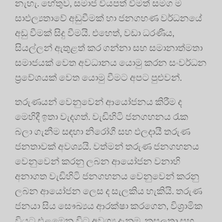
නැහැ. හේතුව, සමාජ වියපත් වීමත් සමග ම
සාඵල්‍යතාවේ අඩුවීමක් හා ජනගහණ වර්ධනයේ
අඩු වීමක් සිදු වීමයි. එහෙත්, වඩා ධරණීය,
සියල්ලන් ඇතුළත් කර ගන්නා සහ සමානාත්මතා
සමාජයක් වෙත අවධානය යොමු කරන සංවර්ධන
ප්‍රවේශයක් වෙත යොමු වීමට අපට පුළුවන්.
තරුණයන් වෙනුවෙන් ආයෝජනය කිරීම ද
මෙහිදී ඉතා වැදගත්. වැඩිහිටි ජනගහනය රැක
බලා ගැනීම සඳහා නිරෝගී සහ ඵලදායී තරුණ
ජනතාවක් අවශ්‍යයි. වත්මන් තරුණ ජනගහනය
වෙනුවෙන් කරනු ලබන ආයෝජන වනාහි
අනාගත වැඩිහිටි ජනගහනය වෙනුවෙන් කරනු
ලබන ආයෝජන ලෙස ද සැලකිය හැකියි. තරුණ
ජනයා සිය සෞඛ්‍යය ආරක්ෂා කරගෙන, විශ්‍රාමික
වියට එළඹෙන විට අවශ්‍ය දැනුම, කුසලතා සහ