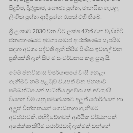
සිදුවීම, දිළිඳුකම, සෞඛ්‍ය ප්‍රශ්න, මානසික ගැටලු,
ලිංගික ප්‍රශ්න ආදී ප්‍රශ්න රැසක් එහි තිබේ.
ශ්‍රී ලංකාව 2030 වන විට ලක්ෂ 47ක් වන වැඩිහිටි
ජනගහණයට අවශ්‍ය සමාජ ආරක්ෂණය සැපයීම
සඳහා අවශ්‍ය පද්ධති ඇති කිරීම පිණිස ඉවහල් වන
ප්‍ර‍තිපත්ති දැන් සිට ම සංවර්ධනය කළ යුතු යි.
මෙම ජනවිකාස විපර්යාසයේ වාසි නෙළා
ගැනීමට නම් පළමුව වියපත් වන ජනතාව
සම්බන්ධයෙන් සාධනීය ප්‍රවේශයක් අවශ්‍යයි.
වියපත් වීම යනු සමාජයකට අලුත් යථාර්ථයන් හා
අලුත් චින්තනයන් ගොඩනගා ගැනීමට
අවස්ථාවකි. එහිදී වේගවත් ආර්ථික වර්ධනයක්
අපේක්ෂා කිරීම යථාර්ථවාදී දැක්මක් වන්නේ