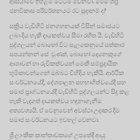
ආසියාවේ ඉහළම මට්ටම වෙනවා. මෙම ශීඝ්‍ර‍
ජනවිකාස පරිවර්තනයට රට සූදානම් ද?
සක්‍රිය වැඩිහිටි ජනගහනයක් විසින් සමාජයට
ලබා දිය හැකි දායකත්වය සීමා රහිත යි. වැඩිහිටි
පුද්ගලයන් බොහෝ විට සැලකෙනුයේ සත්කාර
සපයන්නන් සේ වුණත්, බොහෝ දෙනෙකුගේ
ආශාවන් හා රුචිකත්වයන් මෙකී සම්ප්‍ර‍දායික
භූමිකාවන්ගෙන් ඔබ්බට විහිදිය හැකියි. ආර්ථික
සංවර්ධනයේදී, දේශපාලන සහභාගිත්වයේදී සහ
සමාජ ප්‍රාග්ධනයේදී වැඩිහිටි පුද්ගලයන්ට සිදු කළ
හැකි වැදගත් දායකත්වය හඳුනාගැනීම
අත්‍යවශ්‍යයි. ඒ වෙනුවෙන් අවස්ථා උදාකර දීම
සමාජ සංවර්ධනයට ඉවහල් වෙනවා.
ශ්‍රී ලාංකික කාන්තාවකගේ උපතේදී ආයු