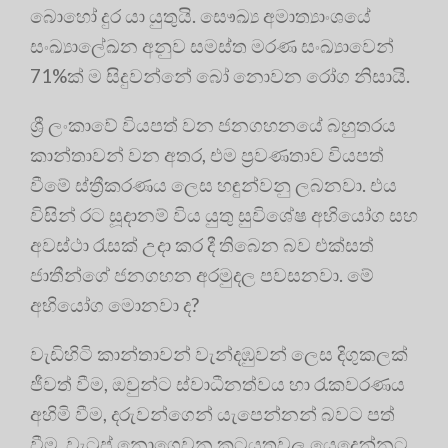
බොහෝ දුර යා යුතුයි. සෞඛ්‍ය අමාත්‍යාංශයේ
සංඛ්‍යාලේඛන අනුව සමස්ත මරණ සංඛ්‍යාවෙන්
71%ක් ම සිදුවන්නේ බෝ නොවන රෝග නිසායි.
ශ්‍රී ලංකාවේ වියපත් වන ජනගහනයේ බහුතරය
කාන්තාවන් වන අතර, එම ප්‍ර‍වණතාව වියපත්
වීමේ ස්ත්‍රීකරණය ලෙස හඳුන්වනු ලබනවා. එය
විසින් රට සූදානම් විය යුතු සුවිශේෂ අභියෝග සහ
අවස්ථා රැසක් උදා කර දී තිබෙන බව එක්සත්
ජාතීන්ගේ ජනගහන අරමුදල පවසනවා. මේ
අභියෝග මොනවා ද?
වැඩිහිටි කාන්තාවන් වැන්දඹුවන් ලෙස දිගුකලක්
ජීවත් වීම, ඔවුන්ට ස්වාධීනත්වය හා රැකවරණය
අහිමි වීම, දරුවන්ගෙන් යැපෙන්නන් බවට පත්
වීම, වැටුප් නොගෙවන කටයුතුවල යෙදෙන්නට