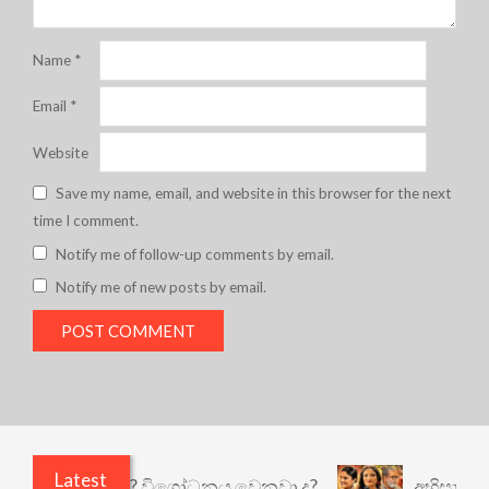
Name
*
Email
*
Website
Save my name, email, and website in this browser for the next
time I comment.
Notify me of follow-up comments by email.
Notify me of new posts by email.
Latest
යි කුඩු නැත් ද? විශෝධනය වෙනවා ද?
අභිසාරී: වෙන