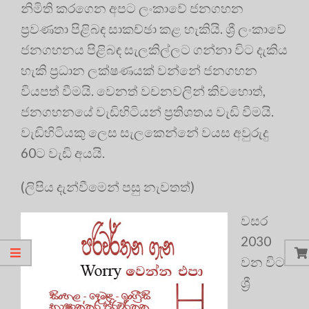
නිමිති කරගෙන අපට ලංකාවේ ජනගහන
ප්‍ර‍වණතා පිළිබඳ සාකච්ඡා කළ හැකියි. ශ්‍රී ලංකාවේ
ජනගහනය පිළිබඳ සැලකිල්ලට ගන්නා විට දැකිය
හැකි ප්‍ර‍ධාන ලක්ෂණයක් වන්නේ ජනගහන
වියපත් වීමයි. වෙනත් වචනවලින් කිවහොත්,
ජනගහනයේ වැඩිහිටියන් ප්‍ර‍තිශතය වැඩි වීමයි.
වැඩිහිටියකු ලෙස සැලකෙන්නේ වයස අවුරුදු
60ට වැඩි අයයි.
(ලිපිය දැන්වීමෙන් පසු නැවතත්)
වසර
2030
වන විට
ශ්‍රී