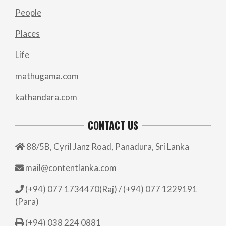
People
Places
Life
mathugama.com
kathandara.com
CONTACT US
88/5B, Cyril Janz Road, Panadura, Sri Lanka
mail@contentlanka.com
(+94) 077 1734470(Raj) / (+94) 077 1229191
(Para)
(+94) 038 224 0881