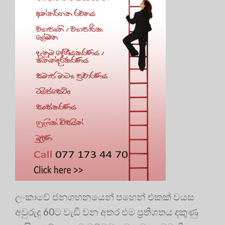
ලංකාවේ ජනගහනයෙන් පහෙන් එකක් වයස
අවුරුදු 60ට වැඩි වන අතර එම ප්‍ර‍තිශතය දකුණු