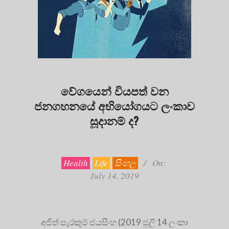
වේගයෙන් වියපත් වන
ජනගහනයේ අභියෝගයට ලංකාව
සූදානම් ද?
2019-
07-
14
Health
Life
සිංහල
On:
July 14, 2019
අජිත් පැරකුම් ජයසිංහ (2019 ජුලි 14 ලංකා