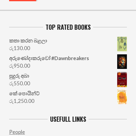
TOP RATED BOOKS
කතා කරන බළලා
රු
130.00
අරු‍ණෝදාකරුවෝ #Dawnbreakers
රු
950.00
සුදුරු අබා
රු
550.00
කේ පොයින්ට්
රු
1,250.00
USEFULL LINKS
People