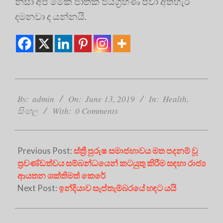
නිසා අප මෙකී ජාතික ජයග්‍රහණ පවා අත්හැර
දමනවා ද යන්නයි.
2019-
06-
By:
admin
On:
June 13, 2019
In:
Health
,
13
සිංහල
With:
0 Comments
Previous Post:
ස්ත්‍රී පුරුෂ සමාජභාවය මත පදනම් වූ
ප්‍ර‍චණ්ඩත්වය සම්බන්ධයෙන් කටයුතු කිරීම සඳහා රාජ්‍ය
ආයතන ශක්තිමත් කෙරේ
Next Post:
ඉන්දියාව සැප්තැම්බරයේ හඳට යයි