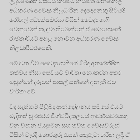
ලැබුණොත් සේවය කිරීමට නියමිත ඔන්කෝල්
අධිකරණ වෛද්‍ය නිලධාරීන් දෙදෙනෙකු සිටියදී
රෝහල් අධ්‍යක්ෂවරයා විසින් වෛද්‍ය ශාෆි
වෙනුවෙන් කැඳවා තිබෙන්නේ ඒ මොහොතේ
රාජකාරියට අදාළ නොවන අධිකරණ වෛද්‍ය
නිලධාරිවරයෙකි.
මේ වන විට වෛද්‍ය ශාෆිගේ බිරිඳ අනාරක්ෂිත
තත්වය නිසා සේවයට වාර්තා නොකරන අතර
ඔවුන්ගේ දරුවන් පාසල් යන්නේ ද නැති බව
වාර්තා වේ.
වඳ සැත්කම් පිළිබඳ ආන්දෝලනය සමයේ එයට
මැදිහත් වූ රජරට විශ්වවිද්‍යාලයේ ආචාර්යවරයකු
වන චන්න ජයසුමන සහ තවත් වෛද්‍යවරුන්
විසින් වැරදි තොරතුරු රැසක් පතුරුවා හරින ලදී. ඒ