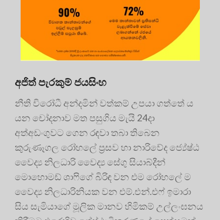
අජිත් පැරකුම් ජයසිංහ
නීති විරෝධී අන්දමින් වත්කම් උපයා ගත්තේ ය
යන චෝදනාව මත පසුගිය මැයි 24දා
අත්අඩංගුවට ගෙන රඳවා තබා තිබෙන
කුරුණෑගල රෝහලේ ප්‍රසව හා නාරිවේද ජ්‍යේෂ්ඨ
වෛද්‍ය නිලධාරි වෛද්‍ය සේගු සියාබ්දීන්
මොහොමඩ් ශාෆිගේ බිරිඳ වන එම රෝහලේ ම
වෛද්‍ය නිලධාරිනියක වන එම්.එන්.එෆ් ඉමාරා
සිය සැමියාගේ මූලික මානව හිමිකම් උල්ලංඝනය