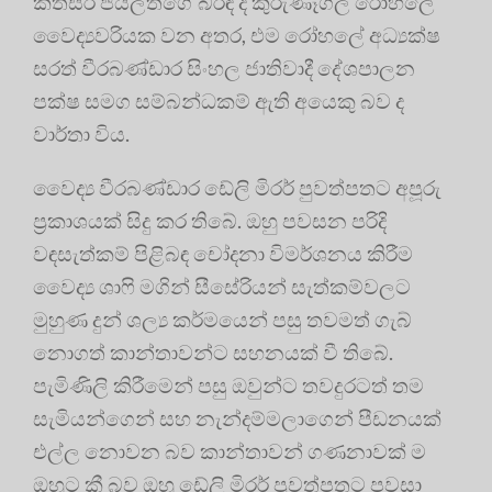
කිත්සිරි ජයලත්ගේ බිරිඳ ද කුරුණෑගල රෝහලේ
වෛද්‍යවරියක වන අතර, එම රෝහලේ අධ්‍යක්ෂ
සරත් වීරබණ්ඩාර සිංහල ජාතිවාදී දේශපාලන
පක්ෂ සමග සම්බන්ධකම් ඇති අයෙකු බව ද
වාර්තා විය.
වෛද්‍ය වීරබණ්ඩාර ඩේලි මිරර් පුවත්පතට අපූරු
ප්‍රකාශයක් සිදු කර තිබේ. ඔහු පවසන පරිදි
වඳසැත්කම් පිළිබඳ චෝදනා විමර්ශනය කිරීම
වෛද්‍ය ශාෆි මගින් සීසේරියන් සැත්කම්වලට
මුහුණ දුන් ශල්‍ය කර්මයෙන් පසු තවමත් ගැබ්
නොගත් කාන්තාවන්ට සහනයක් වී තිබේ.
පැමිණිලි කිරීමෙන් පසු ඔවුන්ට තවදුරටත් තම
සැමියන්ගෙන් සහ නැන්දම්මලාගෙන් පීඩනයක්
එල්ල නොවන බව කාන්තාවන් ගණනාවක් ම
ඔහුට කී බව ඔහු ඩේලි මිරර් පුවත්පතට පවසා