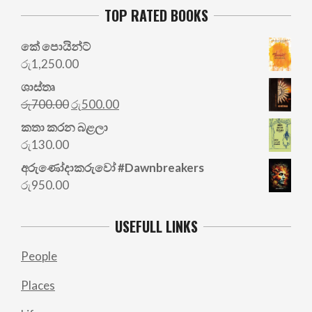
TOP RATED BOOKS
කේ පොයින්ට්
රු
1,250.00
ශාස්තෘ
Original
Current
රු
700.00
රු
500.00
price
price
කතා කරන බළලා
was:
is:
රු
130.00
රු700.00.
රු500.00.
අරු‍ණෝදාකරුවෝ #Dawnbreakers
රු
950.00
USEFULL LINKS
People
Places