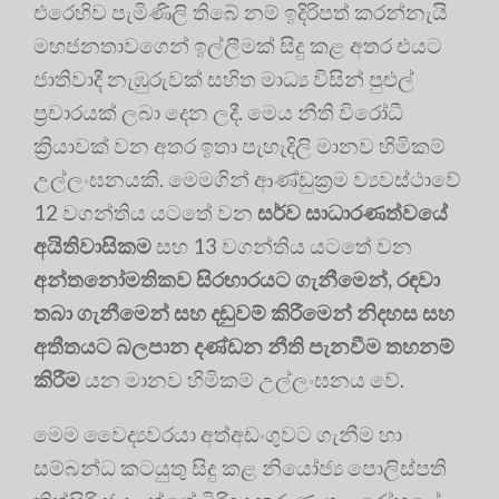
එරෙහිව පැමිණිලි තිබේ නම් ඉදිරිපත් කරන්නැයි
මහජනතාවගෙන් ඉල්ලීමක් සිදු කළ අතර එයට
ජාතිවාදී නැඹුරුවක් සහිත මාධ්‍ය විසින් පුළුල්
ප්‍රචාරයක් ලබා දෙන ලදී. මෙය නීති විරෝධී
ක්‍රියාවක් වන අතර ඉතා පැහැදිලි මානව හිමිකම්
උල්ලංඝනයකි. මෙමගින් ආණ්ඩුක්‍රම ව්‍යවස්ථාවේ
12 වගන්තිය යටතේ වන
සර්ව සාධාරණත්වයේ
අයිතිවාසිකම
සහ 13 වගන්තිය යටතේ වන
අන්තනෝමතිකව සිරභාරයට ගැනීමෙන්, රඳවා
තබා ගැනීමෙන් සහ දඬුවම් කිරීමෙන් නිදහස සහ
අතීතයට බලපාන දණ්ඩන නීති පැනවීම තහනම්
කිරීම
යන මානව හිමිකම් උල්ලංඝනය වේ.
මෙම වෛද්‍යවරයා අත්අඩංගුවට ගැනීම හා
සම්බන්ධ කටයුතු සිදු කළ නියෝජ්‍ය පොලිස්පති