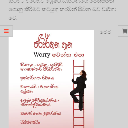
කිරීමට එරෙහිව ශ්‍රේෂ්ඨාධිකරණයේ පෙත්සමක්
ගොනු කිරීමට කටයුතු කරමින් සිටින බව වාර්තා
වේ.
මෙම