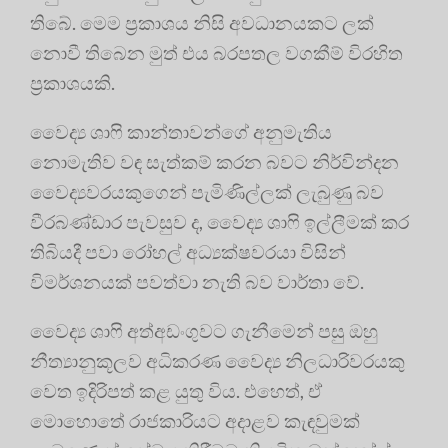
තිබේ. මෙම ප්‍රකාශය නිසි අවධානයකට ලක්
නොවී තිබෙන මුත් එය බරපතල වගකීම් විරහිත
ප්‍රකාශයකි.
වෛද්‍ය ශාෆි කාන්තාවන්ගේ අනුමැතිය
නොමැතිව වඳ සැත්කම් කරන බවට නිර්වින්දන
වෛද්‍යවරයකුගෙන් පැමිණිල්ලක් ලැබුණු බව
වීරබණ්ඩාර පැවසුව ද, වෛද්‍ය ශාෆි ඉල්ලීමක් කර
තිබියදී පවා රෝහල් අධ්‍යක්ෂවරයා විසින්
විමර්ශනයක් පවත්වා නැති බව වාර්තා වේ.
වෛද්‍ය ශාෆි අත්අඩංගුවට ගැනීමෙන් පසු ඔහු
නීත්‍යානුකූලව අධිකරණ වෛද්‍ය නිලධාරිවරයකු
වෙත ඉදිරිපත් කළ යුතු විය. එහෙත්, ඒ
මොහොතේ රාජකාරියට අදාළව කැඳවුමක්