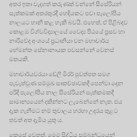
අතර ඉතා වැදගත් කරුණක් වන්නේ සීසේරියන්
සැත්කමක් අතරතුරදී හෙදියකට පවා පැලෝපීය
නාලයට හානි කළ හැකි බවයි. එහෙත්, ඒ පිළිබඳව
කොළඹ විශ්වවිද්‍යාලයේ වෛද්‍ය පීඨයේ ප්‍රසව හා
නාරිවේද අංශයේ ප්‍රධානියා වන මහාචාර්ය
හේමන්ත සේනානායක පවසන්නේ වෙනස්
මතයකි.
මහාචාර්යවරයා ඩේලි මිරර් පුවත්පත සමග
පැවැත්වුණ සම්මුඛ සාකච්ඡාවකදී පෙන්වා දෙන
පරිදි පැලෝපීය නාල සීසේරියන් සැත්කමකදී
සාමාන්‍යයෙන් දකින්නට ලැබෙන්නේ නැත. එය
දැක ගැනීමට නම් තුවාලය හරහා උදරය තුළට
තවත් අත දැමිය යුතු ය.
කෙසේ වෙතත්, මෙම සිද්ධිය සම්බන්ධයෙන්