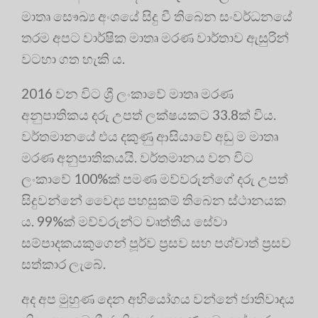
මාතෘ සෞඛ්‍ය අංශයේ සිදු වී තිබෙන සංවර්ධනයේ
තරම අපට වාර්ෂික මාතෘ මරණ වාර්තාව ඇසුරින්
වටහා ගත හැකි ය.
2016 වන විට ශ්‍රී ලංකාවේ මාතෘ මරණ
අනුපාතිකය දරු උපත් ලක්ෂයකට 33.8ක් විය.
වර්තමානයේ එය දකුණු ආසියාවේ අඩු ම මාතෘ
මරණ අනුපාතිකයයි. වර්තමානය වන විට
ලංකාවේ 100%ක් පමණ මව්වරුන්ගේ දරු උපත්
සිදුවන්නේ වෛද්‍ය පහසුකම් තිබෙන ස්ථානයක
ය. 99%ක් මව්වරුන්ට වෘත්තීය සේවා
සම්පාදකයකුගෙන් පූර්ව ප‍්‍රසව සහ පශ්චාත් ප‍්‍රසව
සත්කාර ලැබේ.
අද අප මුහුණ දෙන අභියෝගය වන්නේ ජාතිවාදය