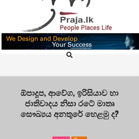
Skip
to
content
PRAJA.LK
Search
Primary
Navigation
Menu
ඕපාදූප, ආවේග, ඉරිසියාව හා
ජාතිවාදය නිසා රටේ මාතෘ
සෞඛ්‍යය අනතුරේ හෙළමු ද?