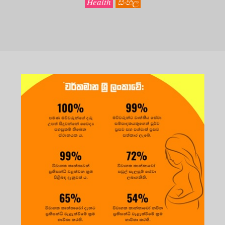
Health
සිංහල