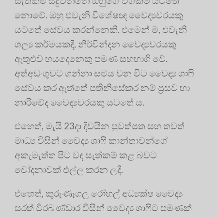
සැත්කම් සිදුවන්නේ ඔහුගේ වගකීම යටතේ
නොවේ. ඔහු එවැනි විශේෂඥ වෛද්‍යවරයකු
යටතේ සේවය කරන්නෙකි. එමෙන් ම, එවැනි
ශල්‍ය කර්මයකදී, නිර්වින්දන වෛද්‍යවරයකු
ඇතුළුව හයදෙනෙකු පමණ සහභාගි වේ.
අත්අඩංගුවට ගන්නා සමය වන විට වෛද්‍ය ශාෆි
සේවය කර ඇත්තේ පතිනිසේකර නම් ප්‍රසව හා
නාරිවේද වෛද්‍යවරයකු යටතේ ය.
එහෙත්, මැයි 23දා දිවයින පුවත්පත සහ තවත්
මාධ්‍ය විසින් වෛද්‍ය ශාෆි කාන්තාවන්ගේ
අකැමැත්ත පිට වඳ සැත්කම් කළ බවට
චෝදනාවක් එල්ල කරන ලදී.
එහෙත්, කුරුණෑගල රෝහල් අධ්‍යක්ෂ වෛද්‍ය
සරත් වීරබණ්ඩාර විසින් වෛද්‍ය ශාෆිට පමණක්