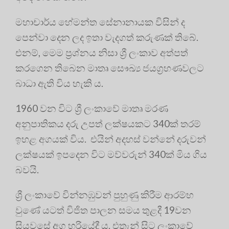
මහාචාර්ය හේමන්ත සේනානායක විසින් ද
පෙන්වා දෙන ලද ඉතා වැදගත් කරුණක් තිබේ.
එනම්, මෙම ප්‍රශ්නය නිසා ශ්‍රී ලංකාව අත්පත්
කරගෙන තිබෙන මාතෘ සෞඛ්‍ය ජයග්‍රහණවලට
බාධා ඇති විය හැකි ය.
1960 වන විට ශ්‍රී ලංකාවේ මාතෘ මරණ
අනුපාතිකය දරු උපත් ලක්ෂයකට 340ක් තරම්
ඉහළ අගයක් විය. එයින් අදහස් වන්නේ දරුවන්
ලක්ෂයක් ඉපදෙන විට මව්වරුන් 340ක් මිය ගිය
බවයි.
ශ්‍රී ලංකාවේ වින්නඹුවන් පුහුණු කිරීම ආරම්භ
වුණේ යටත් විජිත පාලන සමය තුළදී 19වන
සියවසේ අග හරියේදී ය. එතැන් සිට ලංකාවේ