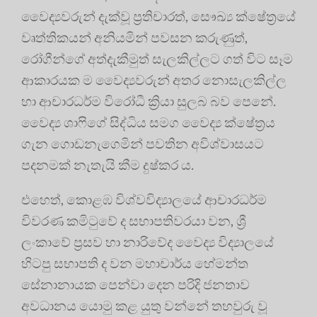
වෛද්‍යවරුන් දැක්වූ ප්‍රතිචාරත්, සෞඛ්‍ය ක්ෂේත්‍රයේ
වෘත්තිකයන් අනියමින් පවසන කරුණුත්,
රෝගීන්ගේ අත්දැකීමුත් සැලකිල්ලට ගත් විට සෑම
ආකාරයක ම වෛද්‍යවරුන් අතර නොසැලකිල්ල
හා ආචාරධර්ම විරෝධී ක්‍රියා සුලබ බව පෙනේ.
වෛද්‍ය ශාෆිගේ සිද්ධිය සමග වෛද්‍ය ක්ෂේත්‍රය
ගැන ගොඩනැගෙමින් පවතින අවිශ්වාසයට
පදනමක් නැතැයි කීම දුෂ්කර ය.
එහෙත්, කොළඹ විශ්වවිද්‍යාලයේ ආචාරධර්ම
විවරණ කමිටුවේ ද සභාපතිවරයා වන, ශ්‍රී
ලංකාවේ ප්‍රසව හා නාරිවේද වෛද්‍ය විද්‍යාලයේ
හිටපු සභාපති ද වන මහාචාර්ය හේමන්ත
සේනානායක පෙන්වා දෙන පරිදි ජනතාව
අවධානය යොමු කළ යුතු වන්නේ තහවුරු වූ