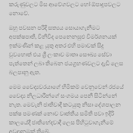
කරුණුවලට මිස ආවේගවලට හෝ ඕපාදූපවලට
නොවේ.
ඔහු පවසන පරිදි සත්‍යය සොයාගැනීමට
අපක්ෂපාතී, විනිවිද පෙනෙනසුළු විමර්ශනයක්
ඉක්මණින් කළ යුතු අතර එහි පමාවක් සිදු
වුවහොත් එය ශ්‍රී ලංකාව මාතෘ සෞඛ්‍ය සේවා
පැත්තෙන් ලබා තිබෙන ජයග්‍රහණවලට දැඩි ලෙස
බලපානු ඇත.
මෙම වෛද්‍යවරයාගේ හිමිකම් වෙනුවෙන් රජයේ
වෛද්‍ය නිලධාරීන්ගේ සංගමය පෙනී සිටින්නේ
නැත. මෙවැනි ජාතිවාදී කටයුතු නිසා දේශපාලන
පක්ෂ පමණක් නොව වෘත්තීය සමිති පවා ඉදිරි
කාලයේදී ජාතිභේදවාදී ලෙස පිහිටුවාගැනීමේ
අවදානමක් තිබේ.