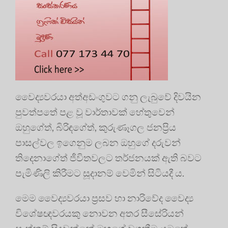
වෛද්‍යවරයා අත්අඩංගුවට ගනු ලැබුවේ දිවයින
පුවත්පතේ පළ වූ වාර්තාවක් හේතුවෙන්
ඔහුගේත්, බිරිඳගේත්, කුරුණෑගල ජනප්‍රිය
පාසල්වල ඉගෙනුම ලබන ඔහුගේ දරුවන්
තිදෙනාගේත් ජීවිතවලට තර්ජනයක් ඇති බවට
පැමිණිලි කිරීමට සූදානම් වෙමින් සිටියදී ය.
මෙම වෛද්‍යවරයා ප්‍රසව හා නාරිවේද වෛද්‍ය
විශේෂඥවරයකු නොවන අතර සීසේරියන්