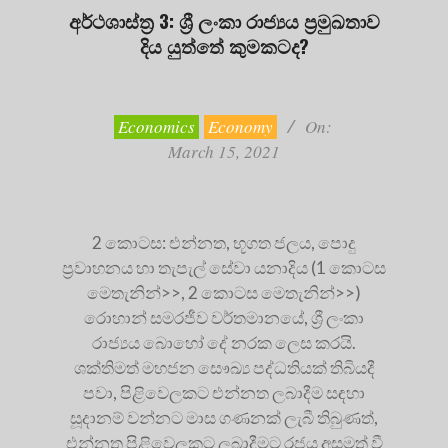
අර්ථශාස්ත්‍ර 3: ශ්‍රී ලංකා රාජ්‍යය ප්‍රමුඛතාව
දිය යුත්තේ කුමකටද?
2021-
03-
15
Economics
Economy
On:
March 15, 2021
2 කොටස: එන්නත, භූගත ජලය, පොදු
ප්‍රවාහනය හා තැපැල් සේවා යනාදිය (1 කොටස
මෙතැනින්>>, 2 කොටස මෙතැනින්>>)
රොහාන් සමරජීව වර්තමානයේ, ශ්‍රී ලංකා
රාජ්‍යය බොහෝ දේ නරක ලෙස කරයි.
ශක්තිමත් මහජන සෞඛ්‍ය පද්ධතියක් තිබියදී
පවා, පිළිවෙලකට එන්නත ලබාදීම සඳහා
සූදානම් වන්නට මාස ගණනක් ලැබී තිබුණත්,
එන්නත පිළිවෙලකට ලබාදීමට රජය අසමත් වී