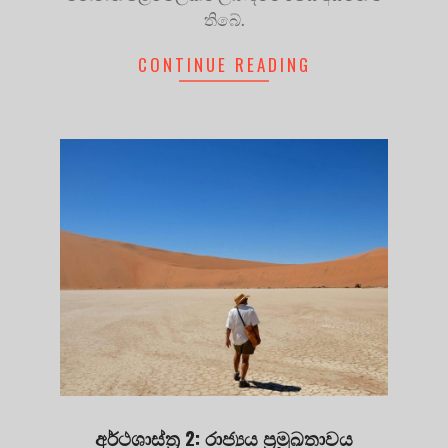
තිබේ.
CONTINUE READING
අර්ථශාස්ත්‍ර 2: රාජ්‍යය ප්‍රමුඛතාවය