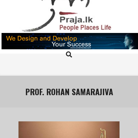
Skip
to
content
PRAJA.LK
Search
Primary
Navigation
Menu
PROF. ROHAN SAMARAJIVA