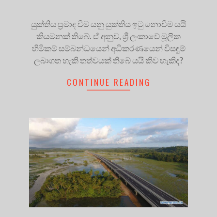
යුක්තිය ප්‍රමාද වීම යනු යුක්තිය ඉටු නොවීම යයි
කියමනක් තිබේ. ඒ අනුව, ශ්‍රී ලංකාවේ මූලික
හිමිකම් සම්බන්ධයෙන් අධිකරණයෙන් විසඳුම්
ලබාගත හැකි තත්වයක් තිබේ යයි කිව හැකිද?
CONTINUE READING