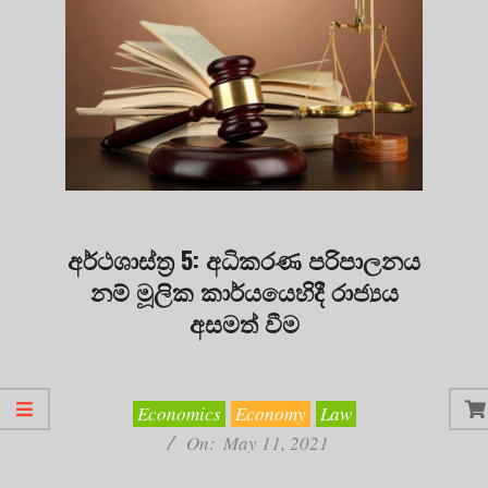
අර්ථශාස්ත්‍ර 5: අධිකරණ පරිපාලනය
නම් මූලික කාර්යයෙහිදී රාජ්‍යය
අසමත් වීම
2021-
05-
11
Economics
Economy
Law
On:
May 11, 2021