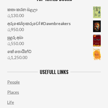
කතා කරන බළලා
රු
130.00
අරු‍ණෝදාකරුවෝ #Dawnbreakers
රු
950.00
සුදුරු අබා
රු
550.00
කේ පොයින්ට්
රු
1,250.00
USEFULL LINKS
People
Places
Life