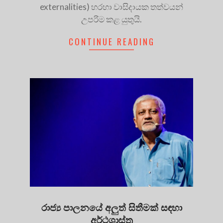
externalities) හරහා වාසිදායක තත්වයන්
උපරිම කළ යුතුයි.
CONTINUE READING
රාජ්‍ය පාලනයේ අලුත් සිතීමක් සඳහා
අර්ථශාස්ත්‍ර