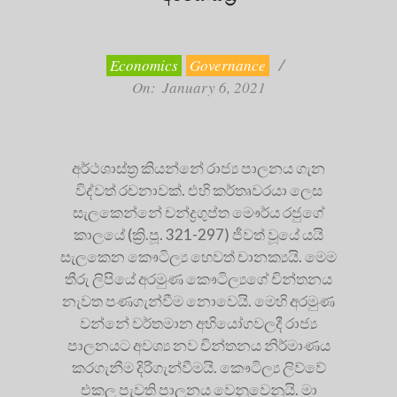
2021-
01-
06
Economics
Governance
On:
January 6, 2021
අර්ථශාස්ත්‍ර කියන්නේ රාජ්‍ය පාලනය ගැන
විද්වත් රචනාවක්. එහි කර්තෘවරයා ලෙස
සැලකෙන්නේ චන්ද්‍රගුප්ත මෞර්ය රජුගේ
කාලයේ (ක්‍රි.පූ. 321-297) ජීවත් වූයේ යයි
සැලකෙන කෞටිල්‍ය හෙවත් චානක්‍යයි. මෙම
තීරු ලිපියේ අරමුණ කෞටිල්‍යගේ චින්තනය
නැවත පණගැන්වීම නොවෙයි. මෙහි අරමුණ
වන්නේ වර්තමාන අභියෝගවලදී රාජ්‍ය
පාලනයට අවශ්‍ය නව චින්තනය නිර්මාණය
කරගැනීම දිරිගැන්වීමයි. කෞටිල්‍ය ලිව්වේ
එකල පැවති පාලනය වෙනුවෙනුයි. මා