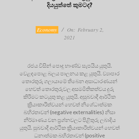
දියයුත්තේ කුමටද?
2021-
02-
02
Economy
On:
February 2,
2021
රජය විසින් පොදු භාණ්ඩ සැපයිය යුතුයි.
වෙළඳපොළ බලය පාලනය කළ යුතුයි. ව්‍යාපාර
තොරතුරු ගලායාමේ තිබෙන අසාධාරණයන්
හෙවත් තොරතුරුවල අසමමිතිකත්වය දුරු
කිරීමට කටයුතු කළ යුතුයි. අසුබවාදී ආර්ථික
ක්‍රියාකාරීත්වයන් හෙවත් නිශේධාත්මක
බහිරතාවන් (negative externalities) නිසා
නිර්මාණය වන ප්‍රශ්නවලට පිළිතුරු ලබාදිය
යුතුයි. සුබවාදී ආර්ථික ක්‍රියාකාරීත්වයන් හෙවත්
ධනාත්මක බහිරතාවන් (positive