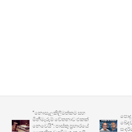
“නොසැලකිලිමත්කම සහ
පොදු ප්‍ර
මිනීමැරුම් චේතනාව එකක්
ඛේදවාචකය:
නෙවෙයි”: පාස්කු ප්‍රහාරයේ
සංදර්ශනයෙ