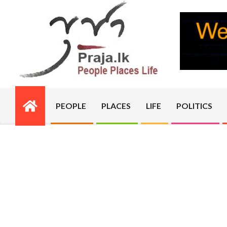
Skip
to
content
PRAJA.LK
PEOPLE
PLACES
LIFE
POLITICS
Primary
Navigation
Menu