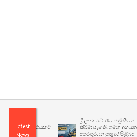
ශ්‍රී ලංකාවේ ණය ශ්‍රේණිගත
Latest
වෙනත් යථාර්ථයකට
කිරීම: පැමිණි ගමන අගයන
අතරතුර, යා යුතු දුර පිළිබඳ
News