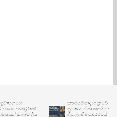
වාහනයේ
කතරගම පාද යාත්‍රාවේ
 මෙට්‍රෝ බස්
සුනඛයා නිසා සෞදියේදී හිරේ
න් ඔබ්බට ගිය
ගිය ලාංකිකයා: රජයේ