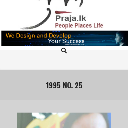
Skip
to
content
PRAJA.LK
Search
Primary
Navigation
Menu
1995 NO. 25