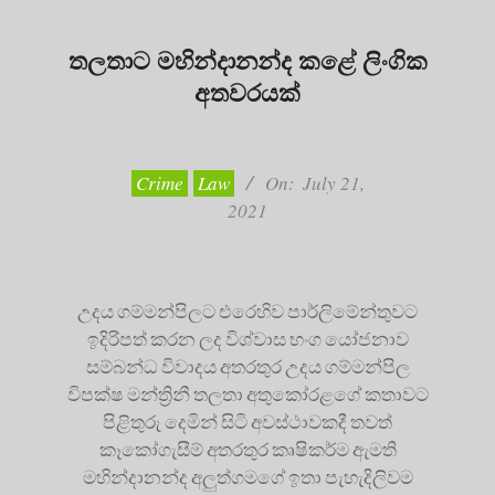
තලතාට මහින්දානන්ද කළේ ලිංගික
අතවරයක්
2021-
07-
21
Crime
Law
On:
July 21,
2021
උදය ගම්මන්පිලට එරෙහිව පාර්ලිමේන්තුවට
ඉදිරිපත් කරන ලද විශ්වාස භංග යෝජනාව
සම්බන්ධ විවාදය අතරතුර උදය ගම්මන්පිල
විපක්ෂ මන්ත්‍රිනී තලතා අතුකෝරළගේ කතාවට
පිළිතුරු දෙමින් සිටි අවස්ථාවකදී තවත්
කෑකෝගැසීම් අතරතුර කෘෂිකර්ම ඇමති
මහින්දානන්ද අලුත්ගමගේ ඉතා පැහැදිලිවම