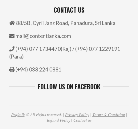
CONTACT US
88/5B, Cyril Janz Road, Panadura, Sri Lanka
mail@contentlanka.com
(+94) 077 1734470(Raj) / (+94) 077 1229191
(Para)
(+94) 038 224 0881
FOLLOW US ON FACEBOOK
Praja.lk
© All rights reserved. |
Privacy Policy
|
Terms & Condition
|
Refund Policy
|
Contact us