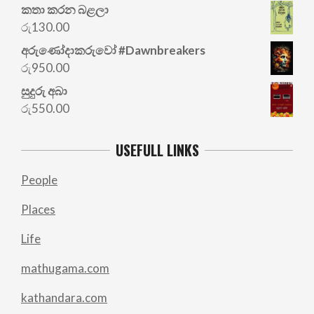
price
price
කතා කරන බළලා
was:
is:
රු
130.00
රු700.00.
රු500.00.
අරු‍ණෝදාකරුවෝ #Dawnbreakers
රු
950.00
සුදුරු අබා
රු
550.00
USEFULL LINKS
People
Places
Life
mathugama.com
kathandara.com