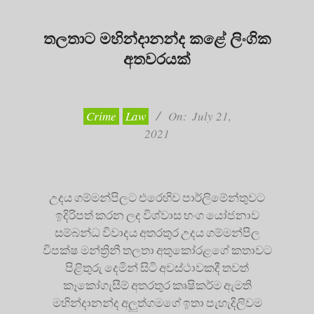
තලතාට මහින්දානන්ද කළේ ලිංගික
අතවරයක්
2021-
07-
21
Crime
Law
On:
July 21,
2021
උදය ගම්මන්පිලට එරෙහිව පාර්ලිමේන්තුවට
ඉදිරිපත් කරන ලද විශ්වාස භංග යෝජනාව
සම්බන්ධ විවාදය අතරතුර උදය ගම්මන්පිල
විපක්ෂ මන්ත්‍රිනී තලතා අතුකෝරළගේ කතාවට
පිළිතුරු දෙමින් සිටි අවස්ථාවකදී තවත්
කෑකෝගැසීම් අතරතුර කෘෂිකර්ම ඇමති
මහින්දානන්ද අලුත්ගමගේ ඉතා පැහැදිලිවම