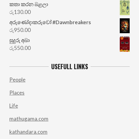
price
price
කතා කරන බළලා
was:
is:
රු
130.00
රු700.00.
රු500.00.
අරු‍ණෝදාකරුවෝ #Dawnbreakers
රු
950.00
සුදුරු අබා
රු
550.00
USEFULL LINKS
People
Places
Life
mathugama.com
kathandara.com