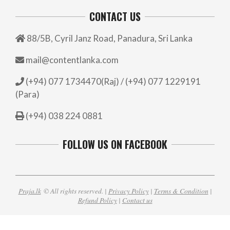
CONTACT US
88/5B, Cyril Janz Road, Panadura, Sri Lanka
mail@contentlanka.com
(+94) 077 1734470(Raj) / (+94) 077 1229191
(Para)
(+94) 038 224 0881
FOLLOW US ON FACEBOOK
Praja.lk
© All rights reserved. |
Privacy Policy
|
Terms & Condition
|
Refund Policy
|
Contact us