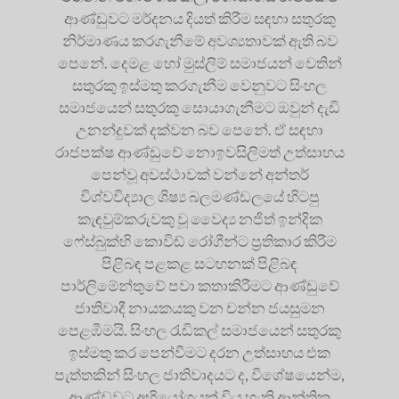
ආණ්ඩුවට මර්දනය දියත් කිරීම සඳහා සතුරකු
නිර්මාණය කරගැනීමේ අවශ්‍යතාවක් ඇති බව
පෙනේ. දෙමළ හෝ මුස්ලිම් සමාජයන් වෙතින්
සතුරකු ඉස්මතු කරගැනීම වෙනුවට සිංහල
සමාජයෙන් සතුරකු සොයාගැනීමට ඔවුන් දැඩි
උනන්දුවක් දක්වන බව පෙනේ. ඒ සඳහා
රාජපක්ෂ ආණ්ඩුවේ නොඉවසිලිමත් උත්සාහය
පෙන්වූ අවස්ථාවක් වන්නේ අන්තර්
විශ්වවිද්‍යාල ශිෂ්‍ය බලමණ්ඩලයේ හිටපු
කැඳවුම්කරුවකු වූ වෛද්‍ය නජිත් ඉන්දික
ෆේස්බුක්හි කොවිඩ් රෝගීන්ට ප්‍රතිකාර කිරීම
පිළිබඳ පළකළ සටහනක් පිළිබඳ
පාර්ලිමේන්තුවේ පවා කතාකිරීමට ආණ්ඩුවේ
ජාතිවාදී නායකයකු වන චන්න ජයසුමන
පෙළඹීමයි. සිංහල රැඩිකල් සමාජයෙන් සතුරකු
ඉස්මතු කර පෙන්වීමට දරන උත්සාහය එක
පැත්තකින් සිංහල ජාතිවාදයට ද, විශේෂයෙන්ම,
ආණ්ඩුවට අභියෝගයක් විය හැකි ආන්තික