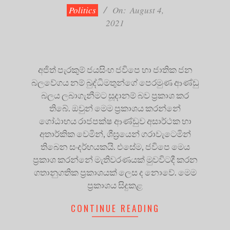
04
Politics
On:
August 4,
2021
අජිත් පැරකුම් ජයසිංහ ජවිපෙ හා ජාතික ජන
බලවේගය නම් බුද්ධිමතුන්ගේ පෙරමුණ ආණ්ඩු
බලය ලබාගැනීමට සූදානම් බව ප්‍රකාශ කර
තිබේ. ඔවුන් මෙම ප්‍රකාශය කරන්නේ
ගෝඨාභය රාජපක්ෂ ආණ්ඩුව අසාර්ථක හා
අතාර්කික වෙමින්, ශීඝ්‍රයෙන් ගරාවැටෙමින්
තිබෙන සංදර්භයකයි. එසේම, ජවිපෙ මෙය
ප්‍රකාශ කරන්නේ මැතිවරණයක් මුවවිටදී කරන
ගතානුගතික ප්‍රකාශයක් ලෙස ද නොවේ. මෙම
ප්‍රකාශය සිදුකළ
CONTINUE READING