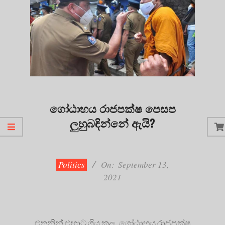
ගෝඨාභය රාජපක්ෂ පෙසප
ලුහුබඳින්නේ ඇයි?
2021-
09-
13
Politics
On:
September 13,
2021
එතනින් එහාට ගිය කල, ගෝඨාභය රාජපක්ෂ