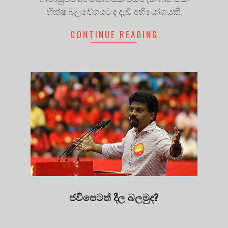
භික්ෂු බලවේගයට ද දැඩි අභියෝගයකි.
CONTINUE READING
ජවිපෙටත් දීල බලමුද?
2021-
08-