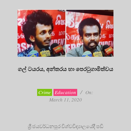
ගල් ටයරය, අන්තරය හා පෙරටුගාමිත්වය
2020-
03-
11
Crime
Education
On:
March 11, 2020
ශ්‍රී ජයවර්ධනපුර විශ්වවිද්‍යාලයේදී පඩි