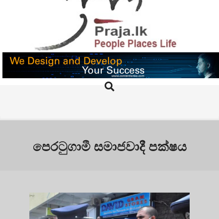
Skip
to
content
PRAJA.LK
Search
Primary
Navigation
Menu
පෙරටුගාමී සමාජවාදී පක්ෂය