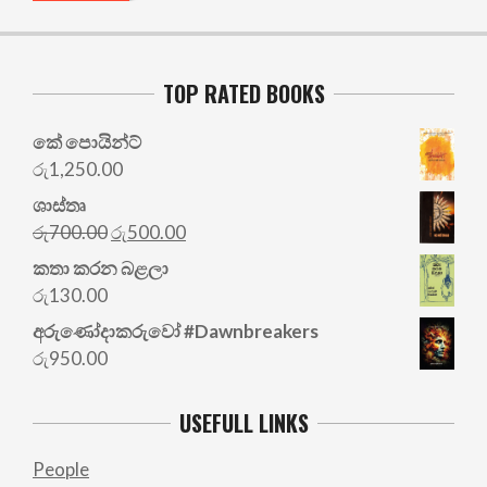
TOP RATED BOOKS
කේ පොයින්ට්
රු
1,250.00
ශාස්තෘ
Original
Current
රු
700.00
රු
500.00
price
price
කතා කරන බළලා
was:
is:
රු
130.00
රු700.00.
රු500.00.
අරු‍ණෝදාකරුවෝ #Dawnbreakers
රු
950.00
USEFULL LINKS
People