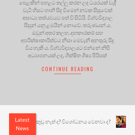
පෙළකින් පහළට තල්ලු කරන ලද ටයරයක් වැදී
වැටී හිසට හානි සිදු වීමෙන් නවක සිසුවෙක්
අසාධ්‍ය තත්යවයට පත් වී සිටියි. විශ්වවිද්‍යාල
සිසුන් යනු ළමයින් නොවේ. තරුණයන් ය.
ඔවුන් අතර කලහ, දඟකාරකම් සහ
අපරීක්ෂාකාරිත්වය නිසා මෙවැනි අනතුරු සිදු
විය හැකි ය. විශ්වවිද්‍යාලයට එන්නේ නිසි
අධ්‍යාපනයක් ලද, ශික්ෂිත ශිෂ්‍ය පිරිසක්
CONTINUE READING
Latest
ියෙයි ඇතුළෙයි කුඩු නැත් ද? විශෝධනය වෙනවා ද?
අ
News