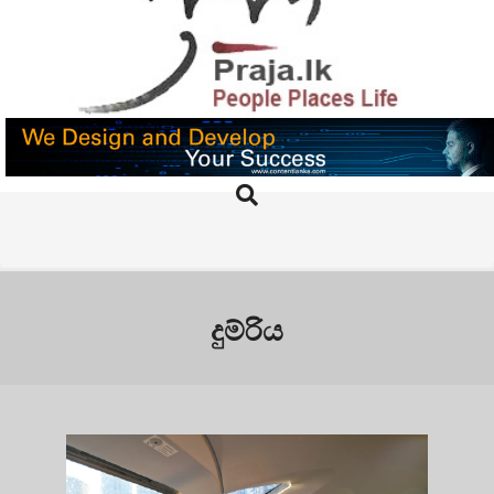
Skip
to
content
PRAJA.LK
Search
Primary
Navigation
Menu
දුම්රිය