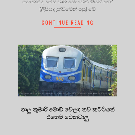
මොකක් ද මේ සංවෘත සේවාවක් කියන්නෙ?
(ලිපිය දැන්වීමෙන් පසු) මේ
CONTINUE READING
ගාලු කුමාරි මොඩ් වෙලා; තව කට්ටියත්
එහෙම වෙනවාලු
2019-
08-