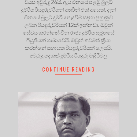
වයස අවුරුදු 26යි. ඇය චීනයේ පළමු බුලට්
දුම්රිය රියදුරුවරියන් අතරින් එක් අයෙක්. දැන්
චීනයේ බුලට් දුම්රිය පැදවීම සඳහා පුහුණුව
ලබන රියදුරුවරියන් 12ක් ඉන්නවා. ඔවුන්
සේවය කරන්නේ චීන රාජ්‍ය දුම්රිය සමූහයේ
ෆියුජියන් ශාඛාවේයි. ඔවුන් තවමත් ක්‍රියා
කරන්නේ සහායක රියදුරුවරියන් ලෙසයි.
අවුරුදු දෙකක් දුම්රිය රියදුරු මැදිරිවල
CONTINUE READING