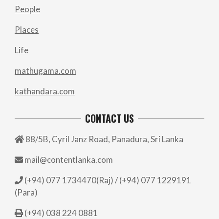
People
Places
Life
mathugama.com
kathandara.com
CONTACT US
88/5B, Cyril Janz Road, Panadura, Sri Lanka
mail@contentlanka.com
(+94) 077 1734470(Raj) / (+94) 077 1229191
(Para)
(+94) 038 224 0881