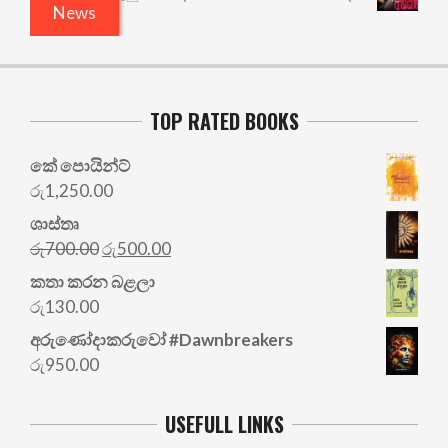
News
TOP RATED BOOKS
කේ පොයින්ට්
රු
1,250.00
ශාස්තෘ
Original
Current
රු
700.00
රු
500.00
price
price
කතා කරන බළලා
was:
is:
රු
130.00
රු700.00.
රු500.00.
අරු‍ණෝදාකරුවෝ #Dawnbreakers
රු
950.00
USEFULL LINKS