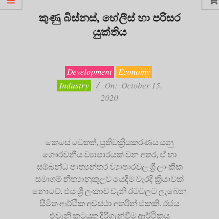
කුණු බිස්නස්, හේලීස් හා පරිසර
යුක්තිය
2020-
10-
15
Development
Economy
Industry
On:
October 15,
2020
කෙසේ වෙතත්, ප්‍රතිචක්‍රීයකරණය යනු
ගෞරවනීය ව්‍යාපාරයක් වන අතර, ඒ හා
සම්බන්ධ ජාත්‍යන්තර ව්‍යාපාරවල ශ්‍රී ලාංකික
සමාගම් නීත්‍යානුකූලව යෙදීම වැරදි ක්‍රියාවක්
නොවේ. එය ශ්‍රී ලංකාව වැනි රටවලට ලැබෙන
සීමිත ආර්ථික අවස්ථා අතරින් එකකි. රජය
එවැනි කටයුතු දිරිගැන්වීම ආර්ථිකය