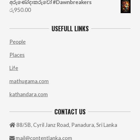
අරු‍ණෝදාකරුවෝ #Dawnbreakers
රු
950.00
USEFULL LINKS
People
Places
Life
mathugama.com
kathandara.com
CONTACT US
88/5B, Cyril Janz Road, Panadura, Sri Lanka
mail@contentlanka.com