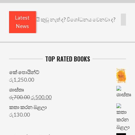
Latest
 එළියෙයි ඇතුළෙයි කුඩු නැත් ද? විශෝධනය වෙනවා ද?
News
TOP RATED BOOKS
කේ පොයින්ට්
රු
1,250.00
ශාස්තෘ
Original
Current
රු
700.00
රු
500.00
price
price
කතා කරන බළලා
was:
is:
රු
130.00
රු700.00.
රු500.00.