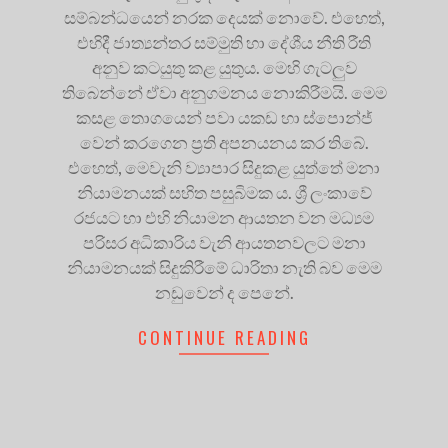
සම්බන්ධයෙන් නරක දෙයක් නොවේ. එහෙත්,
එහිදී ජාත්‍යන්තර සම්මුති හා දේශීය නීති රීති
අනුව කටයුතු කළ යුතුය. මෙහි ගැටලුව
තිබෙන්නේ ඒවා අනුගමනය නොකිරීමයි. මෙම
කසළ තොගයෙන් පවා යකඩ හා ස්පොන්ජ්
වෙන් කරගෙන ප්‍රති අපනයනය කර තිබේ.
එහෙත්, මෙවැනි ව්‍යාපාර සිදුකළ යුත්තේ මනා
නියාමනයක් සහිත පසුබිමක ය. ශ්‍රී ලංකාවේ
රජයට හා එහි නියාමන ආයතන වන මධ්‍යම
පරිසර අධිකාරිය වැනි ආයතනවලට මනා
නියාමනයක් සිදුකිරීමේ ධාරිතා නැති බව මෙම
නඩුවෙන් ද පෙනේ.
CONTINUE READING