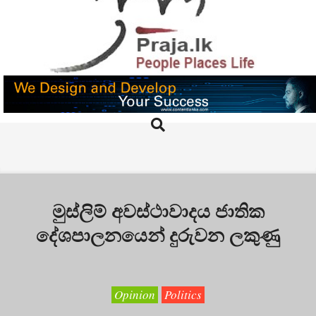
Skip
to
content
PRAJA.LK
Search
Primary
Navigation
Menu
මුස්ලිම් අවස්ථාවාදය ජාතික
දේශපාලනයෙන් දුරුවන ලකුණු
Opinion
Politics