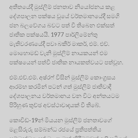
අතීතයේදී මුස්ලිම් ජනතාව නියෝජනය කළ
දේශපාලන පක්ෂය වූයේ වර්තමානයේදී සමගි
ජන බලවේගය බවට පත් වී තිබෙන එක්සත්
ජාතික පක්ෂයයි. 1977 පාර්ලිමේන්තු
මැතිවරණයේදී පවා බකීර් මාකර්, එම්. එච්.
මොහොමඩ් වැනි මුස්ලිම් නායකයන් එම
පක්ෂයෙන් පත්වී ජාතික නායකත්වයට පත්වූහ.
එම්.එච්.එම්. අෂ්රෆ් විසින් මුස්ලිම් කොංග්‍රසය
ආරම්භ කරමින් පටන් ගත් මුස්ලිම් ජාතිවාදී
දේශපාලනය වර්තමානය වන විට අන්තයටම
පිරිහුණ තුච්ඡ අවස්ථාවාදයක් වී තිබේ.
කොවිඩ්-19න් මියයන මුස්ලිම් ජනතාවගේ
මළසිරුරු සම්බන්ධ රජයේ ප්‍රතිපත්තිය