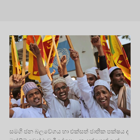
සමගි ජන බලවේගය හා එක්සත් ජාතික පක්ෂය ද