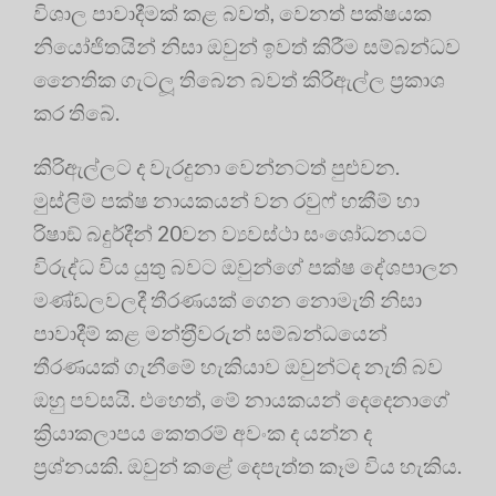
විශාල පාවාදීමක් කළ බවත්, වෙනත් පක්ෂයක
නියෝජිතයින් නිසා ඔවුන් ඉවත් කිරීම සම්බන්ධව
නෛතික ගැටලූ තිබෙන බවත් කිරිඇල්ල ප්‍රකාශ
කර තිබේ.
කිරිඇල්ලට ද වැරදුනා වෙන්නටත් පුළුවන.
මුස්ලිම් පක්ෂ නායකයන් වන රවුෆ් හකීම් හා
රිෂාඞ් බදුර්දීන් 20වන ව්‍යවස්ථා සංශෝධනයට
විරුද්ධ විය යුතු බවට ඔවුන්ගේ පක්ෂ දේශපාලන
මණ්ඩලවලදී තීරණයක් ගෙන නොමැති නිසා
පාවාදීම් කළ මන්ත‍්‍රීවරුන් සම්බන්ධයෙන්
තීරණයක් ගැනීමේ හැකියාව ඔවුන්ටද නැති බව
ඔහු පවසයි. එහෙත්, මේ නායකයන් දෙදෙනාගේ
ක්‍රියාකලාපය කෙතරම් අවංක ද යන්න ද
ප්‍රශ්නයකි. ඔවුන් කළේ දෙපැත්ත කෑම විය හැකිය.