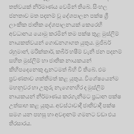
තත්වයක් නිර්මාණය වෙමින් තිබේ. සිංහල
ජනතාව මත පදනම් වූ දේශපාලන පක්ෂ ශ්‍රී
ලාංකික ජාතික දේශපාලනයක් කෙරෙහි
අවධානය යොමු කරමින් තම පක්ෂ තුළ මුස්ලිම්
නායකත්වයන් ගොඩනගාගත යුතුය. මුජිබර්
රහුමාන්, මරික්කාර්, කබීර් හෂීම් වැනි ජන පදනම්
සහිත මුස්ලිම් හා ජාතික නායකයන්
කිහිපදෙනෙකු දැනටමත් බිහි වී තිබේ. එම
ප්‍රවණතාව ශක්තිමත් කළ යුතුය. විශේෂයෙන්ම
මහනුවර හා උතුරු නැගෙනහිර ද මුස්ලිම්
නායකයන් නිර්මාණය කරගැනීමට ප්‍රධාන පක්ෂ
උත්සාහ කළ යුතුය. අවස්ථාවාදී ජාතිවාදී පක්ෂ
සමග යන පහසු හා අවදානම් ගමනට වඩා එය
තිරසාරය.