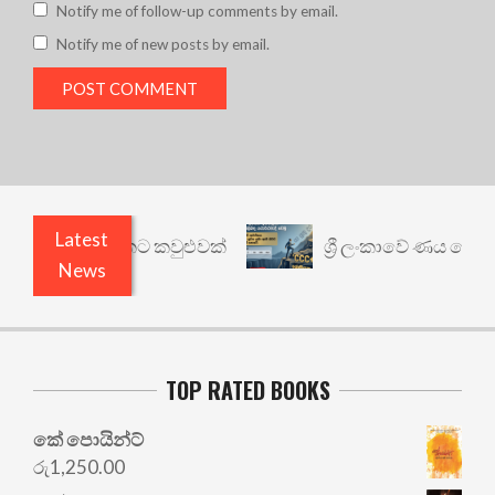
Notify me of follow-up comments by email.
Notify me of new posts by email.
Latest
නත් යථාර්ථයකට කවුළුවක්
ශ්‍රී ලංකාවේ ණය ශ්‍රේණිග
News
TOP RATED BOOKS
කේ පොයින්ට්
රු
1,250.00