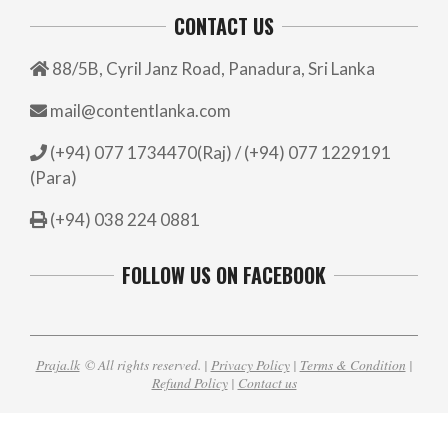
CONTACT US
88/5B, Cyril Janz Road, Panadura, Sri Lanka
mail@contentlanka.com
(+94) 077 1734470(Raj) / (+94) 077 1229191
(Para)
(+94) 038 224 0881
FOLLOW US ON FACEBOOK
Praja.lk
© All rights reserved. |
Privacy Policy
|
Terms & Condition
|
Refund Policy
|
Contact us