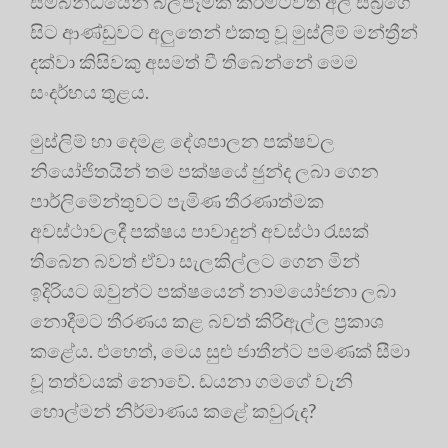
සම්බන්ධයෙන් බලපෑමක් කිරීමටවත් අලි සබ්‍රිගේ
සිට ආණ්ඩුවට අලුතෙන් එකතු වූ මුස්ලිම් මන්ත්‍රීන්
දක්වා කිසිවකු අසමත් වී තිබෙන්නේ මෙම
සංදර්භය තුළය.
මුස්ලිම් හා දෙමළ දේශපාලන පක්ෂවල
නියෝජිතයින් තම පක්ෂයේ ඡුන්ද ලබා ගෙන
පාර්ලිමේන්තුවට පැමිණ තීරණාත්මක
අවස්ථාවලදී පක්ෂය පාවාදුන් අවස්ථා රැසක්
තිබෙන බවත් ඒවා සැලකිල්ලට ගෙන මින්
ඉදිරියට ඔවුන්ට පක්ෂයෙන් නාමයෝජනා ලබා
නොදීමට තීරණය කළ බවත් කිරිඇල්ල ප‍්‍රකාශ
කළේය. එහෙත්, මෙය සුළු ජාතීන්ට පමණක් සීමා
වූ තත්වයක් නොවේ. ඩයනා ගමගේ වැනි
හොල්මන් නිර්මාණය කළේ කවුරුද?