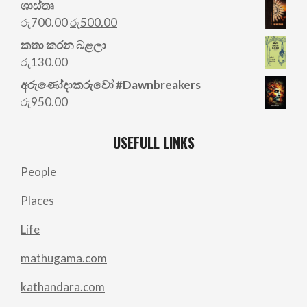
ශාස්තෘ
Original
Current
රු
700.00
රු
500.00
price
price
කතා කරන බළලා
was:
is:
රු
130.00
රු700.00.
රු500.00.
අරු‍ණෝදාකරුවෝ #Dawnbreakers
රු
950.00
USEFULL LINKS
People
Places
Life
mathugama.com
kathandara.com