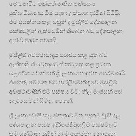
මේ වනවිට එක්සත් ජාතික පක්ෂය ද
ප්‍රතිසංවිධානය වීම සඳහා උත්සාහ දරමින් සිටියි.
එම ප්‍රයත්නය තුළ ඔවුන් ද මුස්ලිම් දේශපාලන
පක්ෂවලින් ඈත්වෙමින් තිබෙන බව දේශපාලන
ආරංචි මාර්ග පවසයි.
මුස්ලිම් අවස්ථාවාදය පරාජය කළ යුතු බව
ඇත්තකි. ඒ වෙනුවෙන් කටයුතු කළ ප්‍රධාන
බලවේගය වන්නේ ශ්‍රී ලංකා පොදුජන පෙරමුණයි.
එහෙත්, මේ වන විට පාර්ලිමේන්තුවේ මුස්ලිම්
අවස්ථාවාදීන් එම පක්ෂය වටා නිල මැස්සන් සේ
කැරකෙමින් සිටිනු පෙනේ.
ශ්‍රී ලංකාවේ සිංහල ජනතාව මත පදනම් වූ සියලු
දේශපාලන පක්ෂ ඉදිරියේදී මුස්ලිම් පක්ෂවලට
තම සන්ධාන තුළින් නාම යෝජනා නොදෙන