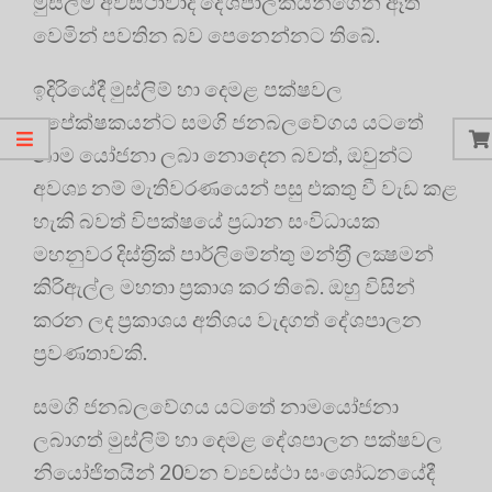
මුස්ලිම් අවස්ථාවාදී දේශපාලකයන්ගෙන් ඈත්
වෙමින් පවතින බව පෙනෙන්නට තිබේ.
ඉදිරියේදී මුස්ලිම් හා දෙමළ පක්ෂවල
අපේක්ෂකයන්ට සමගි ජනබලවේගය යටතේ
නාම යෝජනා ලබා නොදෙන බවත්, ඔවුන්ට
අවශ්‍ය නම් මැතිවරණයෙන් පසු එකතු වී වැඩ කළ
හැකි බවත් විපක්ෂයේ ප‍්‍රධාන සංවිධායක
මහනුවර දිස්ත‍්‍රික් පාර්ලිමේන්තු මන්ත‍්‍රී ලක්‍ෂමන්
කිරිඇල්ල මහතා ප්‍රකාශ කර තිබේ. ඔහු විසින්
කරන ලද ප්‍රකාශය අතිශය වැදගත් දේශපාලන
ප්‍රවණතාවකි.
සමගි ජනබලවේගය යටතේ නාමයෝජනා
ලබාගත් මුස්ලිම් හා දෙමළ දේශපාලන පක්ෂවල
නියෝජිතයින් 20වන ව්‍යවස්ථා සංශෝධනයේදී