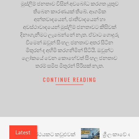
මුස්ලිම් ජනතාව විසින් අවබෝධ කරගත යුතුව
තිබෙන කාරණයක් තිබේ. ආගමික
අන්තවාදයෙන්, ජාතිවාදයෙන් හා
අවස්ථාවාදයෙන් මුස්ලිම් ජනතාවට කිසිවක්
දිනාගැනීමට ලැබෙන්නේ නැත. ඒවාට ගොදුරු
වීමෙන් ඔවුන් සිංහල ජනතාව අතර සිටින
මිතුරන් ද අහිමි කරගනිමින් සිටියි. ඔවුන්ට
ලෝකයේ වෙන කොහේවත් සිංහල ජනතාව
තරම් සමීප මිතුරන් පිරිසක් නැත.
CONTINUE READING
Latest
රී: වෙනත් යථාර්ථයකට කවුළුවක්
ශ්‍රී ලංකාවේ ණය ශ