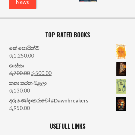
News
TOP RATED BOOKS
කේ පොයින්ට්
රු
1,250.00
ශාස්තෘ
Original
Current
රු
700.00
රු
500.00
price
price
කතා කරන බළලා
was:
is:
රු
130.00
රු700.00.
රු500.00.
අරු‍ණෝදාකරුවෝ #Dawnbreakers
රු
950.00
USEFULL LINKS