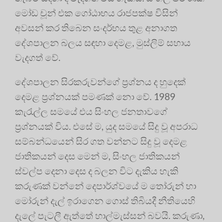
මෝඩ චූන් එක ගෝඨාභය රාජපක්ෂ විසින්
අවසන් කර තිබෙන සංදර්භය තුළ අනාගත
දේශපාලන බලය සඳහා දෙමළ, මුස්ලිම් සහාය
වැදගත් වේ.
දේශපාලන සිරකරුවන්ගේ ප්‍ර‍ශ්නය ද හුදෙක්
දෙමළ ප්‍ර‍ශ්නයක් පමණක් නො වේ. 1989
කැරැල්ල සමයේ එය සිංහල ජනතාවගේ
ප්‍ර‍ශ්නයක් විය. එසේ ම, යුද සමයේ සිදු වූ අපරාධ
සම්බන්ධයෙන් සිර ගත වන්නට සිදු වූ දෙමළ
ජාතිකයන් දෙස මෙන් ම, සිංහල ජාතිකයන්
ස්වල්ප දෙනා දෙස ද බලන විට දැකිය හැකි
කරුණක් වන්නේ දෙපාර්ශ්වයේ ම තෝරුන් හා
මෝරුන් දැල් ඉරාගෙන ගොස් තිබියදී නීතියෙහි
දැලේ පැටලී ඇත්තේ හාල්මැස්සන් බවයි. කරුණා,