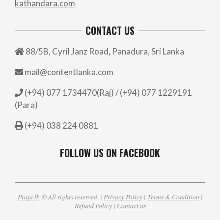
kathandara.com
CONTACT US
88/5B, Cyril Janz Road, Panadura, Sri Lanka
mail@contentlanka.com
(+94) 077 1734470(Raj) / (+94) 077 1229191
(Para)
(+94) 038 224 0881
FOLLOW US ON FACEBOOK
Praja.lk
© All rights reserved. |
Privacy Policy
|
Terms & Condition
|
Refund Policy
|
Contact us