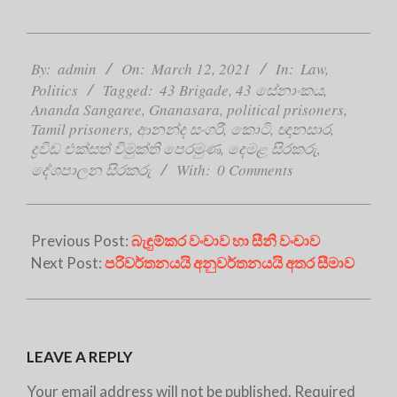
2021-
03-
By:
admin
On:
March 12, 2021
In:
Law
,
12
Politics
Tagged:
43 Brigade
,
43 සේනාංකය
,
Ananda Sangaree
,
Gnanasara
,
political prisoners
,
Tamil prisoners
,
ආනන්ද සංගරී
,
කොටි
,
ඥානසාර
,
ද්‍රවිඩ එක්සත් විමුක්ති පෙරමුණ
,
දෙමළ සිරකරු
,
දේශපාලන සිරකරු
With:
0 Comments
Previous Post:
බැඳුම්කර වංචාව හා සීනි වංචාව
Next Post:
පරිවර්තනයයි අනුවර්තනයයි අතර සීමාව
LEAVE A REPLY
Your email address will not be published.
Required