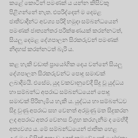
කළේ කොටින් පමණක් ය යන්න කිසිවකු
පිළිගන්නේ නැත. එපරිද්දෙන් ම දෙමළ
ජාතිවාදීන්ට අවශ්‍ය පරිදි හමුදා සම්බන්ධයෙන්
පමණක් ජාත්‍යන්තර පරීක්ෂණයක් කරන්නටත්,
සියලු දෙමළ දේශපාලන සිරකරුවන් පමණක්
නිදහස් කරන්නටත් බැරි ය.
කළ හැකි වඩාත් ප්‍රායෝගික දෙය වන්නේ සියලු
දේශපාලන සිරකරුවන්ට පොදු සමාවක්
ලබාදීමයි. එසේම, යුද වකවානුවේදී සිදු වූ යුද්ධය
හා සම්බන්ධ අපරාධ සම්බන්ධයෙන් පොදු
සමාවක් පිරිනැමිය හැකි ය. යුද්ධය හා සම්බන්ධව
සිදු වුණු අපරාධ සහ වෙනත් අරමුණු මත සිදුකරන
ලද අපරාධ අතර වෙනස විග්‍ර‍හ කරගැනීම ද මෙහිදී
අත්‍යවශ්‍ය ය. මේ සම්බන්ධයෙන් ජාතික හෙළ
උරුමය විසින් ඉතා වැදගත් ක්‍ර‍මවේදයක් යෝජනා