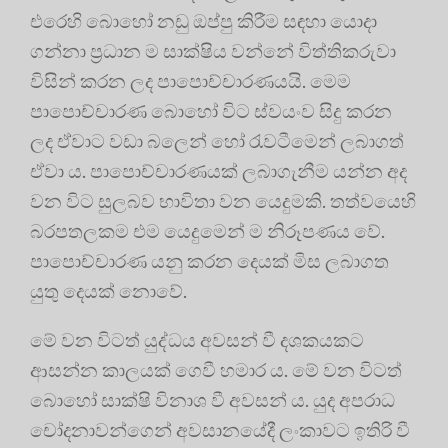
එරෙහි බොහෝ නඩු ඔප්පු කිරීම සඳහා යොදා
ගන්නා ප්‍ර‍ධාන ම සාක්ෂිය වන්නේ විත්තිකරුවා
විසින් කරන ලද පාපොච්චාරණයයි. මෙම
පාපොච්චාරණ බොහෝ විට ස්වයංව සිදු කරන
ලද ඒවාට වඩා බලෙන් හෝ රැවටීමෙන් ලබාගත්
ඒවා ය. පාපොච්චාරණයක් ලබාගැනීම යන්න අද
වන විට සුලබව භාවිතා වන යෙදුමකි. තත්වයෙහි
බරපතලකම එම යෙදුමෙන් ම නිරූපණය වේ.
පාපොච්චාරණ යනු කරන දෙයක් මිස ලබාගත
යුතු දෙයක් නොවේ.
මේ වන විටත් යුද්ධය අවසන් වී දශකයකට
ආසන්න කාලයක් ගෙවී හමාර ය. මේ වන විටත්
බොහෝ සාක්ෂි විනාශ වී අවසන් ය. යුද අපරාධ
චෝදනාවන්ගෙන් අවසානයේදී ලංකාවට ඉතිරි වී