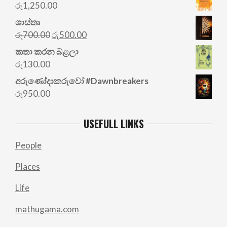
රු
1,250.00
ශාස්තෘ
Original
Current
රු
700.00
රු
500.00
price
price
කතා කරන බළලා
was:
is:
රු
130.00
රු700.00.
රු500.00.
අරු‍ණෝදාකරුවෝ #Dawnbreakers
රු
950.00
USEFULL LINKS
People
Places
Life
mathugama.com