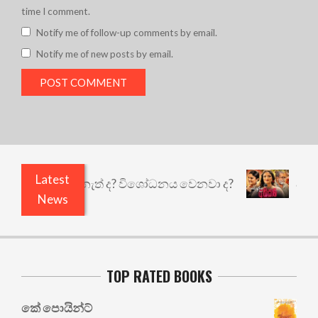
time I comment.
Notify me of follow-up comments by email.
Notify me of new posts by email.
Latest
තුළෙයි කුඩු නැත් ද? විශෝධනය වෙනවා ද?
අභිසාරී
News
TOP RATED BOOKS
කේ පොයින්ට්