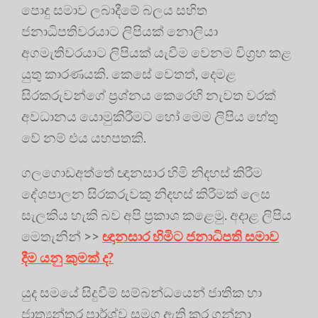
පොදු සමාව ලබාදීමේ බලය සහිත
ජනාධිපතිවරයාට ලිපියක් නොලියා
අගමැතිවරයාට ලිපියක් යැවීම වෙනම විග්‍රහ කළ
යුතු කාරණයකි. කෙසේ වෙතත්, දෙමළ
සිරකරුවන්ගේ ප්‍රශ්නය කෙරෙහි නැවත වරක්
අවධානය යොමුකිරීමට හෝ මෙම ලිපිය හේතු
වේ නම් එය යහපතකි.
ගලගොඩඅත්තේ ඥානසාර හිමි නිදහස් කිරීම
දේශපාලන සිරකරුවකු නිදහස් කිරීමක් ලෙස
සැලකිය හැකි බව අපි ප්‍ර‍කාශ කළෙමු. අදාළ ලිපිය
මෙතැනින් >>
ඥානසාර හිමිට ජනාධිපති සමාව
දීම යනු කුමක් ද?
යුද සමයේ සිදුවීම් සම්බන්ධයෙන් ජාතික හා
ජාත්‍යන්තර පාර්ශ්ව සමග ඇති කර ගන්නා