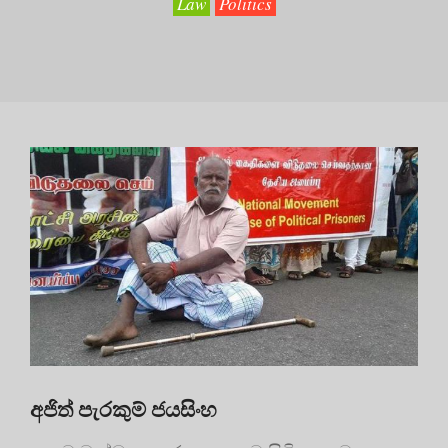
Law
Politics
අජිත් පැරකුම් ජයසිංහ