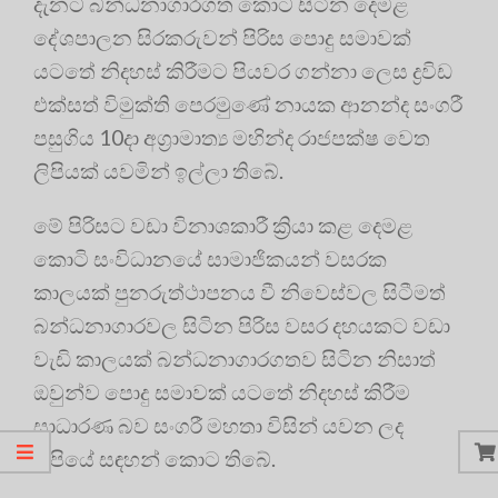
දැනට බන්ධනාගාරගත කොට සිටින දෙමළ
දේශපාලන සිරකරුවන් පිරිස පොදු සමාවක්
යටතේ නිදහස් කිරීමට පියවර ගන්නා ලෙස ද්‍රවිඩ
එක්සත් විමුක්ති පෙරමුණේ නායක ආනන්ද සංගරී
පසුගිය 10දා අග්‍රාමාත්‍ය මහින්ද රාජපක්ෂ වෙත
ලිපියක් යවමින් ඉල්ලා තිබේ.
මේ පිරිසට වඩා විනාශකාරී ක්‍රියා කළ දෙමළ
කොටි සංවිධානයේ සාමාජිකයන් වසරක
කාලයක් පුනරුත්ථාපනය වී නිවෙස්වල සිටීමත්
බන්ධනාගාරවල සිටින පිරිස වසර දහයකට වඩා
වැඩි කාලයක් බන්ධනාගාරගතව සිටින නිසාත්
ඔවුන්ව පොදු සමාවක් යටතේ නිදහස් කිරීම
සාධාරණ බව සංගරී මහතා විසින් යවන ලද
ලිපියේ සඳහන් කොට තිබේ.