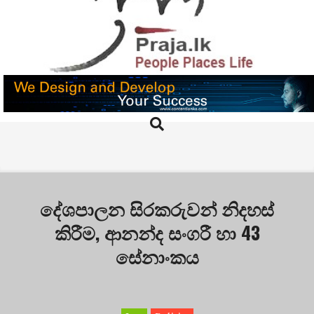
Skip
to
content
PRAJA.LK
Search
Primary
Navigation
Menu
දේශපාලන සිරකරුවන් නිදහස්
කිරීම, ආනන්ද සංගරී හා 43
සේනාංකය