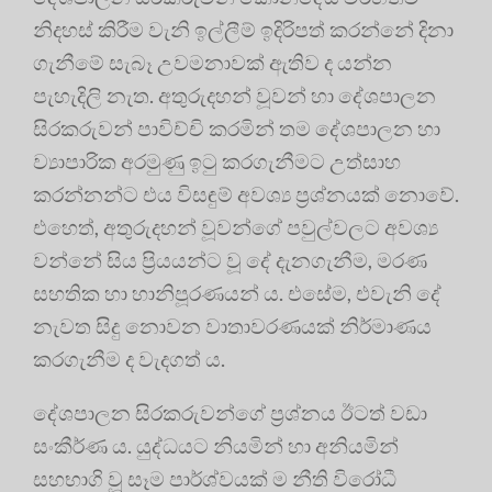
නිදහස් කිරීම වැනි ඉල්ලීම් ඉදිරිපත් කරන්නේ දිනා
ගැනීමේ සැබෑ උවමනාවක් ඇතිව ද යන්න
පැහැදිලි නැත. අතුරුදහන් වූවන් හා දේශපාලන
සිරකරුවන් පාවිච්චි කරමින් තම දේශපාලන හා
ව්‍යාපාරික අරමුණු ඉටු කරගැනීමට උත්සාහ
කරන්නන්ට එය විසඳුම් අවශ්‍ය ප්‍ර‍ශ්නයක් නොවේ.
එහෙත්, අතුරුදහන් වූවන්ගේ පවුල්වලට අවශ්‍ය
වන්නේ සිය ප්‍රියයන්ට වූ දේ දැනගැනීම, මරණ
සහතික හා හානිපූරණයන් ය. එසේම, එවැනි දේ
නැවත සිදු නොවන වාතාවරණයක් නිර්මාණය
කරගැනීම ද වැදගත් ය.
දේශපාලන සිරකරුවන්ගේ ප්‍ර‍ශ්නය ඊටත් වඩා
සංකීර්ණ ය. යුද්ධයට නියමින් හා අනියමින්
සහභාගි වූ සෑම පාර්ශ්වයක් ම නීති විරෝධී