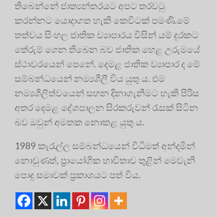
තිබෙන්නේ ජාත්‍යන්තරයට අපට තරවටු
කරන්නට යොදාගත හැකි කෙවිටක් පමණි.මේ
තත්වය සිංහල ජාතික ව්‍යාපාරය විසින් යම් දුරකට
තේරුම් ගෙන තිබෙන බව ජාතික හෙළ උරුමයේ
ස්ථාවරයෙන් පෙනේ. දෙමළ ජාතික ව්‍යාපාර ද මේ
සම්බන්ධයෙන් නම්‍යශීලී විය යුතු ය. එම
නම්‍යශීලිත්වයෙන් සහන දිනාගැනීමට හැකි පිරිස
අතර දෙමළ දේශපාලන සිරකරුවන් රැසක් සිටින
බව ඔවුන් අමතක නොකළ යුතු ය.
1989 කැරැල්ල සම්බන්ධයෙන් විධිමත් අන්දමින්
නොවුණත්, ප්‍රායෝගික භාවිතාව තුළින් මෙවැනි
පොදු සමාවක් ප්‍ර‍කාශයට පත් විය.