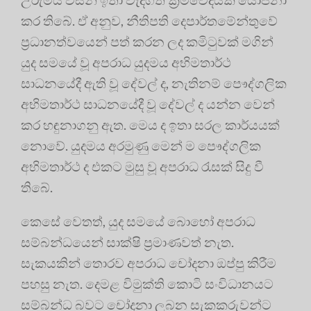
කර තිබේ. ඒ අනුව, නීතිපති දෙපාර්තමේන්තුවේ
ප්‍ර‍ධානත්වයෙන් පත් කරන ලද කමිටුවක් මගින්
යුද සමයේ වූ අපරාධ යුදමය අභිමතාර්ථ
සාධනයේදී ඇති වූ දේවල් ද, නැතිනම් පෞද්ගලික
අභිමතාර්ථ සාධනයේදී වූ දේවල් ද යන්න වෙන්
කර හඳුනාගනු ඇත. මෙය ද ඉතා සරල කාර්යයක්
නොවේ. යුදමය අරමුණු මෙන් ම පෞද්ගලික
අභිමතාර්ථ ද එකට මුසු වූ අපරාධ රැසක් සිදු වී
තිබේ.
කෙසේ වෙතත්, යුද සමයේ බොහෝ අපරාධ
සම්බන්ධයෙන් සාක්ෂි ප්‍ර‍මාණවත් නැත.
සැකයකින් තොරව අපරාධ චෝදනා ඔප්පු කිරීම
පහසු නැත. දෙමළ විමුක්ති කොටි සංවිධානයට
සම්බන්ධ බවට චෝදනා ලබන සැකකරුවන්ට