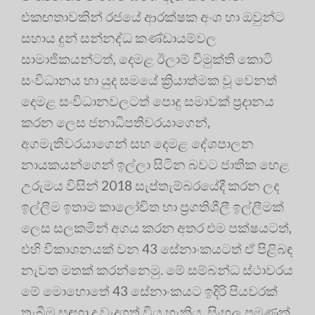
එකඟතාවකින් රජයේ ආරක්ෂක අංශ හා ඔවුන්ට
සහාය දුන් සන්නද්ධ කණ්ඩායම්වල
සාමාජිකයන්ටත්, දෙමළ ඊලාම් විමුක්ති කොටි
සංවිධානය හා යුද සමයේ ක්‍රියාත්මක වූ වෙනත්
දෙමළ සංවිධානවලටත් පොදු සමාවක් ප්‍ර‍දානය
කරන ලෙස ජනාධිපතිවරයාගෙන්,
අගමැතිවරයාගෙන් සහ දෙමළ දේශපාලන
නායකයන්ගෙන් ඉල්ලා සිටින බවට ජාතික හෙළ
උරුමය විසින් 2018 සැප්තැම්බරයේදී කරන ලද
ඉල්ලීම ඉතාම කාලෝචිත හා ප්‍ර‍ගතිශීලී ඉල්ලීමක්
ලෙස සලකමින් අගය කරන අතර එම පක්ෂයටත්,
එහි විකාශනයක් වන 43 සේනාංකයටත් ඒ පිළිබඳ
නැවත මතක් කරන්නෙමු. මේ සම්බන්ධ ස්ථාවරය
මේ මොහොතේ 43 සේනාංකයට ඉදිරි පියවරක්
තැබීම සඳහා ද වැදගත් විය හැකිය. සිංහල පමණක්