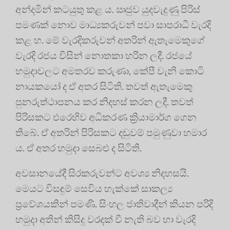
අන්දමින් කටයුතු කළ ය. ඍජුව යුදවැදුණු පිරිස්
පමණක් නොව මාධ්‍යකරුවන් පවා සාපරාධී වැරදි
කළ හ. මේ වැරදිකරුවන් අතරින් ඇතැමෙකුගේ
වැරදි රජය විසින් නොතකා හරින ලදී. රජයේ
හමුදාවලට අමතරව කරුණා, කේපී වැනි කොටි
නායකයෝ ද ඒ අතර සිටිති. තවත් ඇතැමෙකු
පුනරුත්ථාපනය කර නිදහස් කරන ලදී. තවත්
පිරිසකට එරෙහිව අධිකරණ ක්‍රියාමාර්ග ගෙන
තිබේ. ඒ අතරින් පිරිසකට දඬුවම් පමුණුවා හමාර
ය. ඒ අතර හමුදා සෙබළු ද සිටිති.
අවසානයේදී සිරකරුවන්ට අවශ්‍ය නිදහසයි.
මෙයට විසඳුම් සෙවිය හැක්කේ සාකල්‍ය
ප්‍රවේශයකින් පමණි. සිංහල ජාතිවාදීන් කියන පරිදි
හමුදා අතින් කිසිදු වරදක් වී නැති බව හා වැරදි