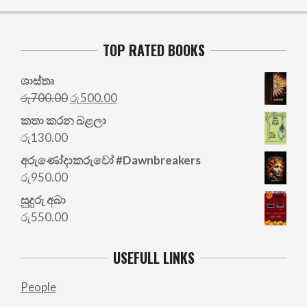
TOP RATED BOOKS
ශාස්තෘ
Original
Current
රු
700.00
රු
500.00
price
price
කතා කරන බළලා
was:
is:
රු
130.00
රු700.00.
රු500.00.
අරු‍ණෝදාකරුවෝ #Dawnbreakers
රු
950.00
සුදුරු අබා
රු
550.00
USEFULL LINKS
People