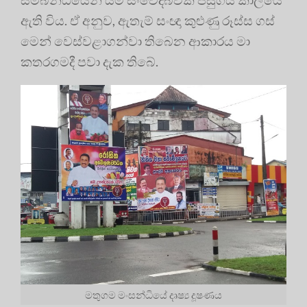
ඇති විය. ඒ අනුව, ඇතැම් සංඥා කුළුණු රූස්ස ගස්
මෙන් වෙස්වළාගන්වා තිබෙන ආකාරය මා
කතරගමදී පවා දැක තිබේ.
මතුගම මංසන්ධියේ දෘෂ්‍ය දූෂණය