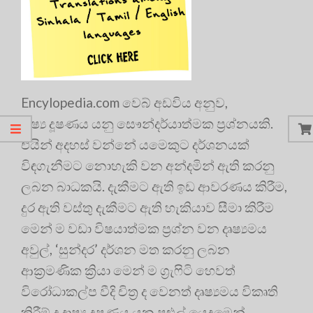
Encylopedia.com වෙබ් අඩවිය අනුව,
දෘෂ්‍ය දූෂණය යනු සෞන්දර්යාත්මක ප්‍රශ්නයකි.
එයින් අදහස් වන්නේ යමෙකුට දර්ශනයක්
විඳගැනීමට නොහැකි වන අන්දමින් ඇති කරනු
ලබන බාධකයි. දැකීමට ඇති ඉඩ ආවරණය කිරීම,
දුර ඇති වස්තු දැකීමට ඇති හැකියාව සීමා කිරීම
මෙන් ම වඩා විෂයාත්මක ප්‍රශ්න වන දෘෂ්‍යමය
අවුල්, ‘සුන්දර’ දර්ශන මත කරනු ලබන
ආක්‍රමණික ක්‍රියා මෙන් ම ග්‍රැෆිටි හෙවත්
විරෝධාකල්ප වීදි චිත්‍ර ද වෙනත් දෘෂ්‍යමය විකෘති
කිරීම් ද දෘෂ්‍ය දූෂණය යන පුළුල් යෙදුමෙන්