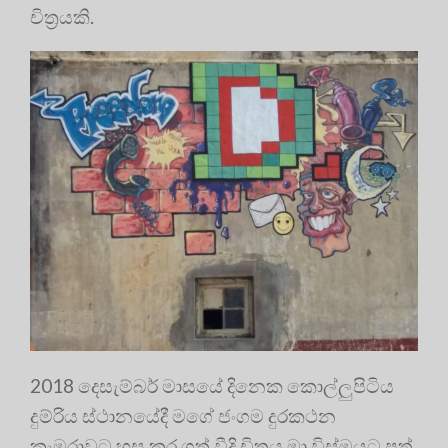
චිත්‍රයකි.
2018 දෙසැම්බර් මාසයේ දිනෙක කොල්ලුපිටිය
දුම්රිය ස්ථානයේදී මගේ ජංගම දුරකථන
කැමරාවට හසු කර ගත් වීදි චිත්‍රය මා විස්මයට පත්