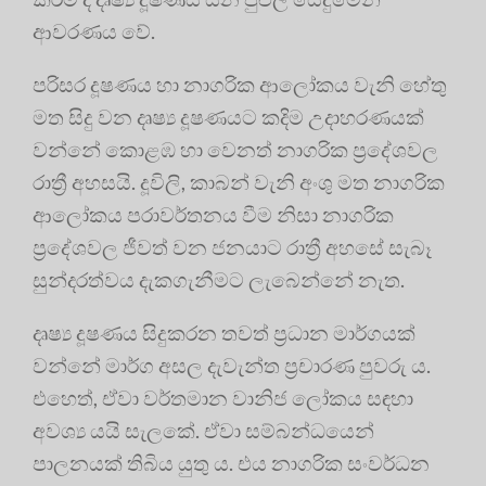
ආවරණය වේ.
පරිසර දූෂණය හා නාගරික ආලෝකය වැනි හේතු
මත සිදු වන දෘෂ්‍ය දූෂණයට කදිම උදාහරණයක්
වන්නේ කොළඹ හා වෙනත් නාගරික ප්‍රදේශවල
රාත්‍රී අහසයි. දූවිලි, කාබන් වැනි අංශු මත නාගරික
ආලෝකය පරාවර්තනය වීම නිසා නාගරික
ප්‍රදේශවල ජීවත් වන ජනයාට රාත්‍රී අහසේ සැබෑ
සුන්දරත්වය දැකගැනීමට ලැබෙන්නේ නැත.
දෘෂ්‍ය දූෂණය සිදුකරන තවත් ප්‍රධාන මාර්ගයක්
වන්නේ මාර්ග අසල දැවැන්ත ප්‍රචාරණ පුවරු ය.
එහෙත්, ඒවා වර්තමාන වානිජ ලෝකය සඳහා
අවශ්‍ය යයි සැලකේ. ඒවා සම්බන්ධයෙන්
පාලනයක් තිබිය යුතු ය. එය නාගරික සංවර්ධන