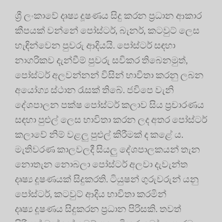
ශ්‍රී ලංකාවේ දෘෂ්‍ය දූෂණය සිදු කරන ප්‍රධාන ආකාර
කීපයක් වන්නේ පෝස්ටර්, බැනර්, කටවුට් ලෙස
හැඳින්වෙන පුවරු ආදියයි. පෝස්ටර් සඳහා
නාගරිකව දැන්වීම් පුවරු සවිකර තිබෙනමුත්,
පෝස්ටර් අලවන්නන් විසින් භාවිතා කරනු ලබන
අයෝග්‍ය ස්ථාන රැසක් තිබේ. ජවිපෙ වැනි
දේශපාලන පක්ෂ පෝස්ටර් කලාව සිය ප්‍රචාරණය
සඳහා පුළුල් ලෙස භාවිතා කරන ලද අතර පෝස්ටර්
කලාවේ නිම් වළලු පුළුල් කිරීමක් ද කළේ ය.
මැතිවරණ කාලවලදී සියලු දේශපාලකයන් තැන
නොතැන නොබලා පෝස්ටර් අලවා දැවැන්ත
දෘෂ්‍ය දූෂණයක් සිදුකරති. ටියුෂන් ගුරුවරුන් යනු
පෝස්ටර්, කටවුට් ආදිය භාවිතා කරමින්
දෘෂ්‍ය දූෂණය සිදුකරන ප්‍රධාන පිරිසකි. තවත්