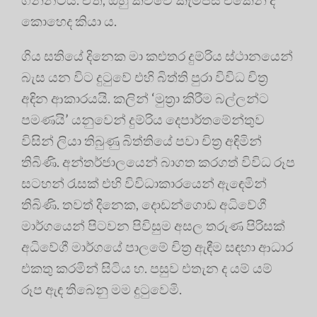
කොහෙද කියා ය.
ගිය සතියේ දිනෙක මා කළුතර දුම්රිය ස්ථානයෙන්
බැස යන විට දුටුවේ එහි බිත්ති පුරා විවිධ චිත්‍ර
අඳින ආකාරයයි. කලින් ‘මුත්‍රා කිරීම බල්ලන්ට
පමණයි’ යනුවෙන් දුම්රිය දෙපාර්තමේන්තුව
විසින් ලියා තිබුණු බිත්තියේ පවා චිත්‍ර අඳිමින්
තිබිණි. අන්තර්ජාලයෙන් බාගත කරගත් විවිධ රූප
සටහන් රැසක් එහි විවිධාකාරයෙන් ඇඳෙමින්
තිබිණි. තවත් දිනෙක, දොඩන්ගොඩ අධිවේගී
මාර්ගයෙන් පිටවන පිවිසුම අසල තරුණ පිරිසක්
අධිවේගී මාර්ගයේ පාලමේ චිත්‍ර ඇඳීම සඳහා ආධාර
එකතු කරමින් සිටිය හ. පසුව එතැන ද යම් යම්
රූප ඇඳ තිබෙනු මම දුටුවෙමි.