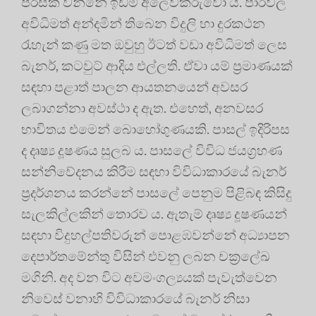
පිරිසක් වන්නේ ඉඩම් අලෙවිකරුවෝ ය. පාරවල
අවිධිමත් අන්දමින් තිබෙන විදුලි හා දුරකථන
රැහැන් කණු මත ඔවුහු ඊටත් වඩා අවිධිමත් ලෙස
බැනර්, කටවුට් ආදිය එල්ලති. ඒවා යම් ප්‍රමාණයක්
සඳහා පළාත් පාලන ආයතනයෙන් අවසර
ලබාගන්නා අවස්ථා ද ඇත. එහෙත්, අනවසර
භාවිතය එමෙන් බොහෝගුණයකි. පාසල් ඉදිරිපස
ද දෘෂ්‍ය දූෂණය සුලබ ය. පාසලේ විවිධ ජයග්‍රහණ
සන්නිවේදනය කිරීම සඳහා විවිධාකාරයේ බැනර්
ප්‍රදර්ශනය කරන්නේ පාසලේ පෙනුම පිළිබඳ කිසිදු
සැලකිල්ලකින් තොරව ය. ඇතැම් දෘෂ්‍ය දූෂණයන්
සඳහා විදුහල්පතිවරුන් පොළඹවන්නේ අධ්‍යාපන
දෙපාර්තමේන්තු විසින් එවනු ලබන චක්‍රලේඛ
මගිනි. අද වන විට අවමංගල්‍යයක් පැවැත්වෙන
නිවෙස් වනාහි විවිධාකාරයේ බැනර් නිසා