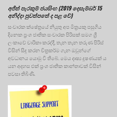
අජිත් පැරකුම් ජයසිංහ (2019 දෙසැම්බර් 15
අනිද්දා පුවත්පතේ ද පළ වේ)
සංචාරක ක්ෂේත්‍රයේ නියුතු අප මිත්‍රයකු පසුගිය
දිනෙක ප්‍රංශ ජාතික සංචාරක පිරිසක් සමග ශ්‍රී
ලංකාවේ චාරිකා කරද්දී, තැන තැන තරුණ පිරිස්
විසින් සිදු කරන චිත්‍රකර්ම ගැන ඔවුන්ගේ
අවධානය යොමු වී තිබේ. මෙය දෘෂ්‍ය දූෂණයක් ය
යන අදහස එක් ප්‍රංශ ජාතික කාන්තාවක් විසින්
පවසා තිබිණි.