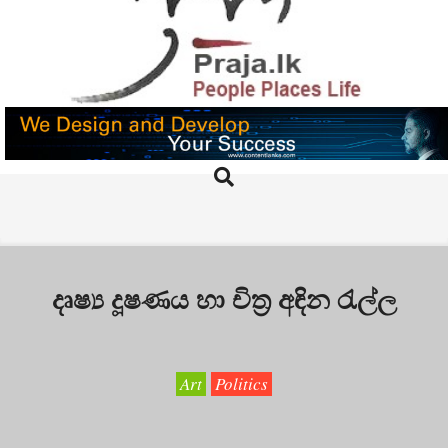
Skip
to
content
PRAJA.LK
Search
Primary
Navigation
Menu
දෘෂ්‍ය දූෂණය හා චිත්‍ර අඳින රැල්ල
Art
Politics