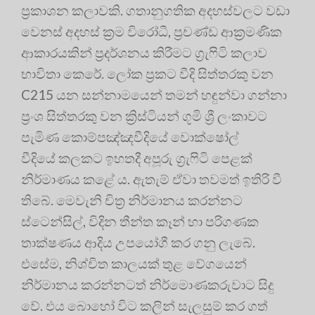
ප්‍රකාශන කලාවකි. ගතානුගතික අදහස්වලට වඩා
වෙනස් අදහස් ක්‍රම විරෝධී, ප්‍රචණ්ඩ ආක්‍රමණික
ආකාරයකින් ප්‍රදර්ශනය කිරීමට ග්‍රැෆිටි කලාව
භාවිතා කෙරේ. ලෝක ප්‍රකට වීදි සිත්තරකු වන
C215 යන සන්නාමයෙන් තමන් හඳුන්වා ගන්නා
ප්‍රංශ සිත්තරකු වන ක්‍රිස්ටියන් ගූමි ශ්‍රී ලංකාවට
පැමිණ කොම්පඤ්ඤවීදියේ වොක්ෂෝල්
වීදියේ කලකට ඉහතදී අපූරු ග්‍රැෆිටි පෙළක්
නිර්මාණය කළේ ය. ඇතැම් ඒවා තවමත් ඉතිරි වී
තිබේ. මෙවැනි චිත්‍ර නිර්මානය කරන්නට
ස්ටෙන්සිල්, විදින තීන්ත කෑන් හා පරිගණක
තාක්ෂණය ආදිය උපයෝගී කර ගනු ලැබේ.
එසේම, නිශ්චිත කාලයක් තුළ වේගයෙන්
නිර්මානය කරන්නටත් නිර්මාෙණකරුවාට සිදු
වේ. එය බොහෝ විට කලින් සැලසුම් කර ගත්