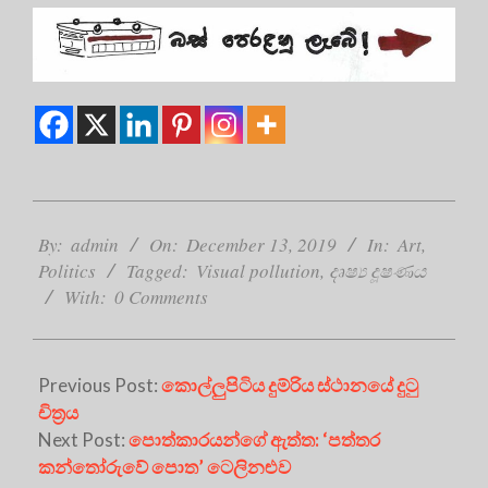
2019-
12-
By:
admin
On:
December 13, 2019
In:
Art
,
13
Politics
Tagged:
Visual pollution
,
දෘෂ්‍ය දූෂණය
With:
0 Comments
Previous Post:
කොල්ලුපිටිය දුම්රිය ස්ථානයේ දුටු
චිත්‍රය
Next Post:
පොත්කාරයන්ගේ ඇත්ත: ‘පත්තර
කන්තෝරුවේ පොත’ ටෙලිනළුව