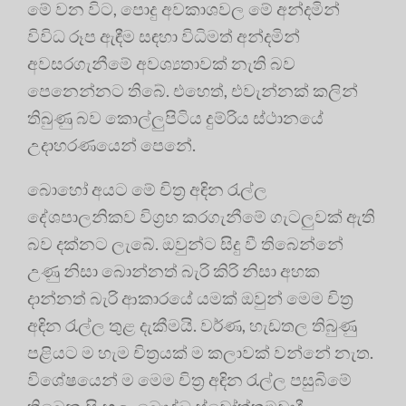
මේ වන විට, පොදු අවකාශවල මේ අන්දමින්
විවිධ රූප ඇඳීම සඳහා විධිමත් අන්දමින්
අවසරගැනීමේ අවශ්‍යතාවක් නැති බව
පෙනෙන්නට තිබේ. එහෙත්, එවැන්නක් කලින්
තිබුණු බව කොල්ලුපිටිය දුම්රිය ස්ථානයේ
උදාහරණයෙන් පෙනේ.
බොහෝ අයට මේ චිත්‍ර අඳින රැල්ල
දේශපාලනිකව විග්‍රහ කරගැනීමේ ගැටලුවක් ඇති
බව දක්නට ලැබේ. ඔවුන්ට සිදු වී තිබෙන්නේ
උණු නිසා බොන්නත් බැරි කිරි නිසා අහක
දාන්නත් බැරි ආකාරයේ යමක් ඔවුන් මෙම චිත්‍ර
අඳින රැල්ල තුළ දැකීමයි. වර්ණ, හැඩතල තිබුණු
පළියට ම හැම චිත්‍රයක් ම කලාවක් වන්නේ නැත.
විශේෂයෙන් ම මෙම චිත්‍ර අඳින රැල්ල පසුබිමේ