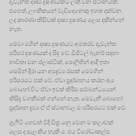
දැවැන්ත දෘෂ්‍ය දූෂණයකට ලක් වන ස්ථානයකි.
එහෙත්, ලාංකිකයන් වැඩිදෙනෙකු ඉහත දක්වන
ලද කාරණා කිසිවක් දෘෂ්‍ය දූෂණය ලෙස දකින්නේ
නැත.
මේවා මගින් දෘෂ්‍ය දූෂණයට අමතරව දැවැන්ත
පරිසර දූෂණයක් ද සිදු වේ. ඩිජිටල් බැනර් සඳහා
භාවිතා වන ප්ලාස්ටික්, පොලිතින් ආදී ඉතා
සෙමින් දිරා යන අපද්‍රව්‍ය රැසක් මෙමගින්
පරිසරයට එක් වේ. ඒවා ප්‍රදර්ශනය කරන අය
බොහෝ විට ඒවා ඉවත් කිරීම සම්බන්ධයෙන්
කිසිදු වගකීමක් ගන්නේ නැත. මෙවැනි බොහෝ
ප්‍රදර්ශන ද්‍රව්‍ය ඒ ඒ ස්ථානවල ම පරිසරයට එක් වේ.
ග්‍රැෆිටි හෙවත් වීදි චිත්‍ර යනු වෙන ම කලාවක්
ලෙස ද සැලකිය හැකි ය. එය විරෝධාකල්ප