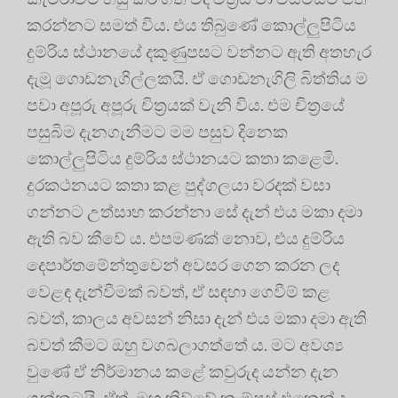
කරන්නට සමත් විය. එය තිබුණේ කොල්ලුපිටිය
දුම්රිය ස්ථානයේ දකුණුපසට වන්නට ඇති අතහැර
දැමූ ගොඩනැගිල්ලකයි. ඒ ගොඩනැගිලි බිත්තිය ම
පවා අපූරු අපූරු චිත්‍රයක් වැනි විය. එම චිත්‍රයේ
පසුබිම දැනගැනීමට මම පසුව දිනෙක
කොල්ලුපිටිය දුම්රිය ස්ථානයට කතා කළෙමි.
දුරකථනයට කතා කළ පුද්ගලයා වරදක් වසා
ගන්නට උත්සාහ කරන්නා සේ දැන් එය මකා දමා
ඇති බව කීවේ ය. එපමණක් නොව, එය දුම්රිය
දෙපාර්තමේන්තුවෙන් අවසර ගෙන කරන ලද
වෙළඳ දැන්වීමක් බවත්, ඒ සඳහා ගෙවීම් කළ
බවත්, කාලය අවසන් නිසා දැන් එය මකා දමා ඇති
බවත් කීමට ඔහු වගබලාගත්තේ ය. මට අවශ්‍ය
වුණේ ඒ නිර්මානය කළේ කවුරුද යන්න දැන
ගන්නටයි. ඒත්, ඔහු කිව්වේ කැම්පස් එකෙන් ද