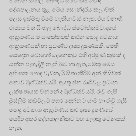
තිබෙන සිංහල, බෞද්ධ ස්වෝත්තමවාදී
දේශපාලනය තුළ මෙය සෞන්දර්ය කලාවක්
ලෙස ඉස්මතු වීමේ හැකියාවක් නැත. එය වනාහි
රාජ්‍යය මත සිංහල බෞද්ධ ස්වෝත්තමවාදයේ
ආක්‍රමණය ම සංකේතවත් කරන පොදු අවකාශ
ආක්‍රමණයක් හා ප්‍රචණ්ඩ දෘෂ්‍ය දූෂණයකි. මෙහි
යෙදෙන බොහෝ දෙනෙකුට එහි අරමුණ කුමක් ද
යන්න පැහැදිලි නැති බව හා ඇතැමෙකු මෙය
අහිංසක හොඳ වැඩකැයි සිතා කිරීම අන් කිසිවක්
නොව මුග්ධත්වයයි. අයුතු ජන රාශිවල ප්‍රධාන
ලක්ෂණයක් වන්නේ ද මුග්ධත්වයයි. රංචු ගැසී
මුස්ලිම් කඩවලට පහර දෙන්නට යාම හා රංචු ගැසී
පොදු අවකාශ ආක්‍රමණය කර දෘෂ්‍ය දූෂණයේ
යෙදීම අතර දේශපාලනිකව මහ ලොකු වෙනසක්
නැත.