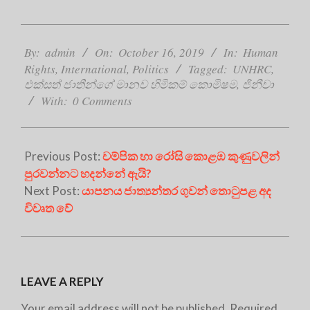
2019-
10-
By:
admin
On:
October 16, 2019
In:
Human
16
Rights
,
International
,
Politics
Tagged:
UNHRC
,
එක්සත් ජාතීන්ගේ මානව හිමිකම් කොමිෂම
,
ජිනීවා
With:
0 Comments
Previous Post:
චම්පික හා රෝසි කොළඹ කුණුවලින්
පුරවන්නට හදන්නේ ඇයි?
Next Post:
යාපනය ජාත්‍යන්තර ගුවන් තොටුපළ අද
විවෘත වේ
LEAVE A REPLY
Your email address will not be published.
Required