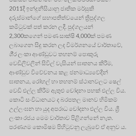
2011දී ඉන්දුනීසියානු ජාතික මර්සුකි
දරුස්මාන්ගේ සභාපතිත්වයෙන් ත්‍රිපුද්ගල
කමිටුවක් පත් කරන ලදී. පුද්ගලයන්
2,300කගෙන් පමණ සාක්ෂි 4,000ක් පමණ
ලබාගෙන සිදු කරන ලද විමර්ශනයේ වාර්තාවේ,
ශී‍්‍ර ලංකා ආණ්ඩුවට තහනම් පොකුරු
වෙඩිලිවලින් සිවිල් වැසියන් ඝාතනය කිරීම,
ආණ්ඩුව විවේචනය කළ ජනමාධ්‍යවේදීන්
ඝාතනය, රෝහල් හා තහනම් ස්ථානවලට ෂෙල්
වෙඩි එල්ල කිරීම ඇතුළු චෝදනා පහක් එල්ල විය.
කොටි සංවිධානයට ද බරපතල මානව හිමිකම්
උල්ලංඝන හා යුද අපරාධ චෝදනා එල්ල විය. ශ්‍රී
ලංකා රජය මෙම වාර්තාව පිළිගන්නේ නැත.
පරණගම කොමිෂම පිහිටුවනු ලැබුවේ ඒ අනුව ය.