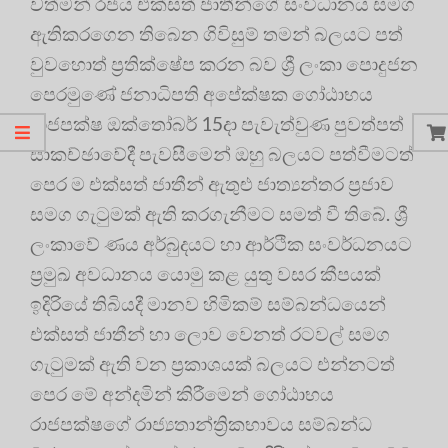
වත්මන් රජය එක්සත් ජාතීන්ගේ සංවිධානය සමග
ඇතිකරගෙන තිබෙන ගිවිසුම් තමන් බලයට පත්
වුවහොත් ප්‍රතික්ෂේප කරන බව ශ්‍රී ලංකා පොදුජන
පෙරමුණේ ජනාධිපති අපේක්ෂක ගෝඨාභය
රාජපක්ෂ ඔක්තෝබර් 15දා පැවැත්වුණ පුවත්පත්
සාකච්ඡාවේදී පැවසීමෙන් ඔහු බලයට පත්වීමටත්
පෙර ම එක්සත් ජාතීන් ඇතුළු ජාත්‍යන්තර ප්‍රජාව
සමග ගැටුමක් ඇති කරගැනීමට සමත් වී තිබේ. ශ්‍රී
ලංකාවේ ණය අර්බුදයට හා ආර්ථික සංවර්ධනයට
ප්‍රමුඛ අවධානය යොමු කළ යුතු වසර කීපයක්
ඉදිරියේ තිබියදී මානව හිමිකම් සම්බන්ධයෙන්
එක්සත් ජාතීන් හා ලොව වෙනත් රටවල් සමග
ගැටුමක් ඇති වන ප්‍රකාශයක් බලයට එන්නටත්
පෙර මේ අන්දමින් කිරීමෙන් ගෝඨාභය
රාජපක්ෂගේ රාජ්‍යතාන්ත්‍රිකභාවය සම්බන්ධ