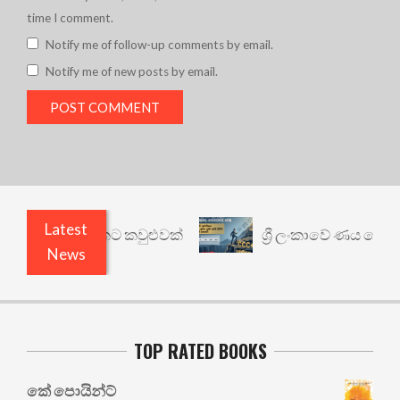
time I comment.
Notify me of follow-up comments by email.
Notify me of new posts by email.
Latest
නත් යථාර්ථයකට කවුළුවක්
ශ්‍රී ලංකාවේ ණය ශ්‍රේණිග
News
TOP RATED BOOKS
කේ පොයින්ට්