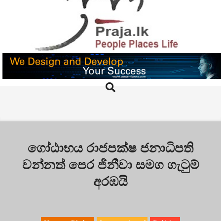
Skip
to
content
PRAJA.LK
Search
Primary
Navigation
Menu
ගෝඨාභය රාජපක්ෂ ජනාධිපති
වන්නත් පෙර ජිනීවා සමග ගැටුම්
අරඹයි