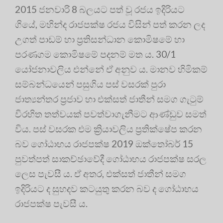
2015 ජනවාරි 8 බලයට පත් වූ රජය ඉදිරියට
ගියේ, මහින්ද රාජපක්ෂ රජය විසින් පත් කරන ලද
උගත් පාඩම් හා ප්‍රතිසන්ධාන කොමිෂමේ හා
පරණගම කොමිෂමේ පදනම් මත ය. 30/1
යෝජනාවලිය එන්නේ ඒ අනුව ය. මානව හිමිකම්
සම්බන්ධයෙන් පසුගිය පස් වසරක් පුරා
ජාත්‍යන්තර ප්‍රජාව හා එක්සත් ජාතීන් සමග ගැටුම්
විරහිත තත්වයක් පවත්වාගැනීමට ආණ්ඩුව සමත්
විය. පස් වසරක එම ක්‍රියාවලිය ප්‍රතික්ෂේප කරන
බව ගෝඨාභය රාජපක්ෂ 2019 ඔක්තෝබර් 15
පුවත්පත් සාකච්ඡාවේදී ගෝඨාභය රාජපක්ෂ සරල
ලෙස පැවසී ය. ඒ අතර, එක්සත් ජාතීන් සමග
ඉදිරියට ද සුහදව කටයුතු කරන බව ද ගෝඨාභය
රාජපක්ෂ පැවසී ය.