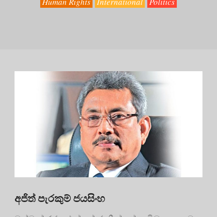
Human Rights
International
Politics
අජිත් පැරකුම් ජයසිංහ