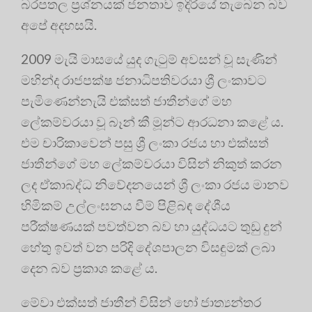
බරපතල ප්‍රශ්නයක් ජනතාව ඉදිරියේ තැබෙන බව
අපේ අදහසයි.
2009 මැයි මාසයේ යුද ගැටුම් අවසන් වූ සැණින්
මහින්ද රාජපක්ෂ ජනාධිපතිවරයා ශ්‍රී ලංකාවට
පැමිණෙන්නැයි එක්සත් ජාතීන්ගේ මහ
ලේකම්වරයා වූ බෑන් කී මූන්ට ආරධනා කළේ ය.
එම චාරිකාවෙන් පසු ශ්‍රී ලංකා රජය හා එක්සත්
ජාතීන්ගේ මහ ලේකම්වරයා විසින් නිකුත් කරන
ලද ඒකාබද්ධ නිවේදනයෙන් ශ්‍රී ලංකා රජය මානව
හිමිකම් උල්ලංඝනය වීම් පිළිබඳ දේශීය
පරීක්ෂණයක් පවත්වන බව හා යුද්ධයට තුඩු දුන්
හේතු ඉවත් වන පරිදි දේශපාලන විසඳුමක් ලබා
දෙන බව ප්‍රකාශ කළේ ය.
මේවා එක්සත් ජාතීන් විසින් හෝ ජාත්‍යන්තර