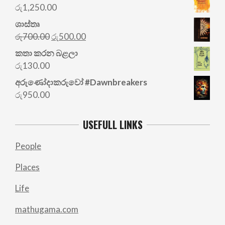
රු
1,250.00
ශාස්තෘ
Original
Current
රු
700.00
රු
500.00
price
price
කතා කරන බළලා
was:
is:
රු
130.00
රු700.00.
රු500.00.
අරු‍ණෝදාකරුවෝ #Dawnbreakers
රු
950.00
USEFULL LINKS
People
Places
Life
mathugama.com