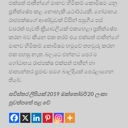
එක්සත් ජාතීන්ගේ මානව හිමිකම් කොමිෂම යනු
ප්‍රතික්ෂේප කළ නොහැකි යථාර්ථයකි. ගෝඨාභය
රාජපක්ෂගේ ආණ්ඩුවක් විසින් පසුගිය පස්
වසරක් පැවති ක්‍රියාවලියක් එකහෙළා ප්‍රතික්ෂේප
කරන බව කියන එක තරම් එය එක්සත් ජාතීන්ගේ
මානව හිමිකම් කොමිෂම හමුවේ තහවුරු කරන
එක පහසු නැත. බලයට එන්නට පෙර ම
ගෝඨාභය රාජපක්ෂ එක්සත් ජාතීන් හා
ජාත්‍යන්තර ප්‍රජාව සමග බාල්දියක් පෙරළාගෙන
තිබේ.
සවිස්තර ලිපියක් 2019 ඔක්තෝබර් 20 ලංකා
පුවත්පතේ පළ වේ