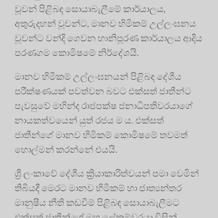
වූවන් පිළිබඳ සොයාබැලීමේ කාර්යාලය,
අතුරුදහන් වූවන්ට, මානව හිමිකම් උල්ලංඝනය
වූවන්ට වන්දි ගෙවන හානිපූරණ කාර්යාලය ආදිය
පරණගම කොමිෂමේ නිර්දේශයි.
මානව හිමිකම් උල්ලංඝනයන් පිළිබඳ දේශීය
පරීක්ෂණයක් පවත්වන බවට එක්සත් ජාතීන්ට
පැවසුවේ මහින්ද රාජපක්ෂ ජනාධිපතිවරයාගේ
නායකත්වයෙන් යුත් රජය ම ය. එක්සත්
ජාතීන්ගේ මානව හිමිකම් කොමිෂමේ තවමත්
හොල්මන් කරන්නේ එයයි.
ශ්‍රී ලංකාවේ දේශීය ක්‍රියාකාරිත්වයන් පමා වෙමින්
තිබියදී මෙරට මානව හිමිකම් හා ජාත්‍යන්තර
මානුෂීය නීති කඩවීම් පිළිබඳ සොයාබැලීමට
එක්සත් ජාතීන්ගේ මහ ලේකම්වරයා විසින්