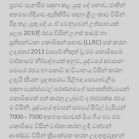
ප්‍රජාව සැනසීම සඳහා කළ යුතු දේ නොව, ජාතීන්
අතර සංහිඳියාව ඇතිකිරීම සඳහා ශ්‍රී ලංකාව විසින්
සිදු කළ යුතු දේ ය. ඒ වෙනුවෙන් උත්සාහයක්
ලෙස 2010දී රජය විසින් උගත් පාඩම් හා
ප්‍රතිසන්ධාන කොමිෂන් සභාව (LLRC) පත් කරන
ලද අතර 2011 වසරේ නිකුත් වූ එම කොමිෂමේ
වාර්තාවේ නිර්දේශයක් අනුව, යුද්ධයේ අවසාන
සමයේ රජය හා කොටි සංවිධානය විසින් කරන
ලදැයි කියන යුද අපරාධ පිළිබඳ සොයාබැලීම
සඳහා මැක්ස්වෙල් පරණගමගේ සභාපතිත්වයෙන්
කොමිෂමක් පත් කරනු ලැබුවේ ද රාජපක්ෂ රජය
ම විසිනි. යුද්ධයේ අවසන් සමයේ සිවිල් වැසියන්
7000 – 7500 අතර සංඛ්‍යාවක් මිය ගිය බව එම
කොමිෂම විසින් වාර්තා කරන ලදී. වත්මන්
ආණ්ඩුව විසින් ක්‍රියාත්මක කරන ලද අතුරුදහන්